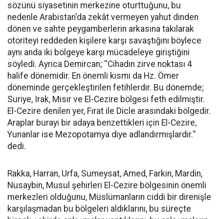
sözünü siyasetinin merkezine oturttuğunu, bu
nedenle Arabistan'da zekât vermeyen yahut dinden
dönen ve sahte peygamberlerin arkasına takılarak
otoriteyi reddeden kişilere karşı savaştığını böylece
aynı anda iki bölgeye karşı mücadeleye giriştiğini
söyledi. Ayrıca Demircan; ''Cihadın zirve noktası 4
halife dönemidir. En önemli kısmı da Hz. Ömer
döneminde gerçekleştirilen fetihlerdir. Bu dönemde;
Suriye, Irak, Mısır ve El-Cezire bölgesi feth edilmiştir.
El-Cezire denilen yer, Fırat ile Dicle arasındaki bölgedir.
Araplar burayı bir adaya benzettikleri için El-Cezire,
Yunanlar ise Mezopotamya diye adlandırmışlardır.''
dedi.
Rakka, Harran, Urfa, Sumeysat, Amed, Farkin, Mardin,
Nusaybin, Musul şehirleri El-Cezire bölgesinin önemli
merkezleri olduğunu, Müslümanların ciddi bir direnişle
karşılaşmadan bu bölgeleri aldıklarını, bu süreçte