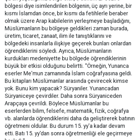
bölgesi diye isimlendirilen bölgenin, üç ayrı yerine, bir
kısmı İslamdan önce, bir kısmı da fetihlerle beraber
olmak üzere Arap kabilelerin yerleşmeye başladığını,
Müslümanların bu bölgeye geldikleri zaman burada,
üretim, ticaret, zanaat, ilim ile tanıştıklarını ve
bölgedeki insanlarla ilişkiye geçerek bunları onlardan
öğrendiklerini söyledi. Ayrıca, Müslümanların
kurdukları medeniyette bu bölgede öğrendiklerinin
büyük bir etkisi olduğunu belirtti. ''Örneğin, Yunanca
eserler Me'mun zamanında İslam coğrafyasına geldi.
Bu kitapları Müslümanlar arasında çevirecek kimse
yok. Bunu kim yapacak? Süryaniler. Yunancadan
Süryaniceye çevirdiler. Daha sonra Süryaniceden
Arapçaya çevrildi. Böylece Müslümanlar bu
eserlerden bilim, felsefe, matematik, fizik, coğrafya
vb. alanlarda öğrendiklerini daha da geliştirerek batının
öğretmeni oldular. Bu durum 15. yy'a kadar devam
etti. Batı 15. yy'dan sonra öğretmenliği ele geçirmeye