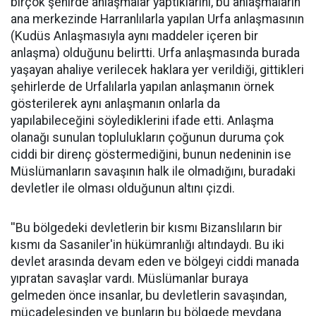
birçok şehirde anlaşmalar yaptıklarını, bu anlaşmaların
ana merkezinde Harranlılarla yapılan Urfa anlaşmasının
(Kudüs Anlaşmasıyla aynı maddeler içeren bir
anlaşma) olduğunu belirtti. Urfa anlaşmasında burada
yaşayan ahaliye verilecek haklara yer verildiği, gittikleri
şehirlerde de Urfalılarla yapılan anlaşmanın örnek
gösterilerek aynı anlaşmanın onlarla da
yapılabileceğini söylediklerini ifade etti. Anlaşma
olanağı sunulan toplulukların çoğunun duruma çok
ciddi bir direnç göstermediğini, bunun nedeninin ise
Müslümanların savaşının halk ile olmadığını, buradaki
devletler ile olması olduğunun altını çizdi.
''Bu bölgedeki devletlerin bir kısmı Bizanslıların bir
kısmı da Sasaniler'in hükümranlığı altındaydı. Bu iki
devlet arasında devam eden ve bölgeyi ciddi manada
yıpratan savaşlar vardı. Müslümanlar buraya
gelmeden önce insanlar, bu devletlerin savaşından,
mücadelesinden ve bunların bu bölgede meydana