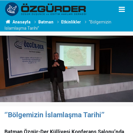
Anasayfa
Batman
Etkinlikler
‘’Bölgemizin
İslamlaşma Tarihi’’
‘’Bölgemizin İslamlaşma Tarihi’’
Batman Özgür-Der Külliyesi Konferans Salonu’nda,