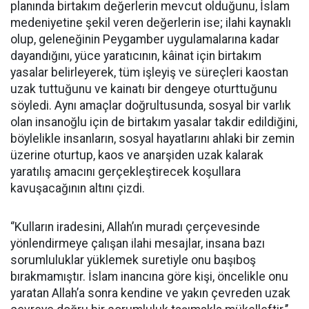
planında birtakım değerlerin mevcut olduğunu, İslam
medeniyetine şekil veren değerlerin ise; ilahi kaynaklı
olup, geleneğinin Peygamber uygulamalarına kadar
dayandığını, yüce yaratıcının, kâinat için birtakım
yasalar belirleyerek, tüm işleyiş ve süreçleri kaostan
uzak tuttuğunu ve kainatı bir dengeye oturttuğunu
söyledi. Aynı amaçlar doğrultusunda, sosyal bir varlık
olan insanoğlu için de birtakım yasalar takdir edildiğini,
böylelikle insanların, sosyal hayatlarını ahlaki bir zemin
üzerine oturtup, kaos ve anarşiden uzak kalarak
yaratılış amacını gerçekleştirecek koşullara
kavuşacağının altını çizdi.
‘’Kulların iradesini, Allah’ın muradı çerçevesinde
yönlendirmeye çalışan ilahi mesajlar, insana bazı
sorumluluklar yüklemek suretiyle onu başıboş
bırakmamıştır. İslam inancına göre kişi, öncelikle onu
yaratan Allah’a sonra kendine ve yakın çevreden uzak