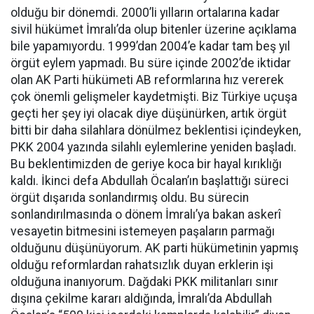
olduğu bir dönemdi. 2000’li yılların ortalarına kadar
sivil hükümet İmralı’da olup bitenler üzerine açıklama
bile yapamıyordu. 1999’dan 2004’e kadar tam beş yıl
örgüt eylem yapmadı. Bu süre içinde 2002’de iktidar
olan AK Parti hükümeti AB reformlarına hız vererek
çok önemli gelişmeler kaydetmişti. Biz Türkiye uçuşa
geçti her şey iyi olacak diye düşünürken, artık örgüt
bitti bir daha silahlara dönülmez beklentisi içindeyken,
PKK 2004 yazında silahlı eylemlerine yeniden başladı.
Bu beklentimizden de geriye koca bir hayal kırıklığı
kaldı. İkinci defa Abdullah Öcalan’ın başlattığı süreci
örgüt dışarıda sonlandırmış oldu. Bu sürecin
sonlandırılmasında o dönem İmralı’ya bakan askerî
vesayetin bitmesini istemeyen paşaların parmağı
olduğunu düşünüyorum. AK parti hükümetinin yapmış
olduğu reformlardan rahatsızlık duyan erklerin işi
olduğuna inanıyorum. Dağdaki PKK militanları sınır
dışına çekilme kararı aldığında, İmralı’da Abdullah