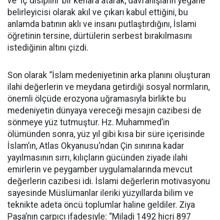
ve ‘iç disiplini’ bir kenara atarak, davranışların yegâne
belirleyicisi olarak akıl ve çıkarı kabul ettiğini, bu
anlamda batının aklı ve insanı putlaştırdığını, İslami
öğretinin tersine, dürtülerin serbest bırakılmasını
istediğinin altını çizdi.
Son olarak ‘’İslam medeniyetinin arka planını oluşturan
ilahi değerlerin ve meydana getirdiği sosyal normların,
önemli ölçüde erozyona uğramasıyla birlikte bu
medeniyetin dünyaya vereceği mesajın cazibesi de
sönmeye yüz tutmuştur. Hz. Muhammed’in
ölümünden sonra, yüz yıl gibi kısa bir süre içerisinde
İslam’ın, Atlas Okyanusu’ndan Çin sınırına kadar
yayılmasının sırrı, kılıçların gücünden ziyade ilahi
emirlerin ve peygamber uygulamalarında mevcut
değerlerin cazibesi idi. İslami değerlerin motivasyonu
sayesinde Müslümanlar ileriki yüzyıllarda bilim ve
teknikte adeta öncü toplumlar haline geldiler. Ziya
Paşa’nın çarpıcı ifadesiyle: “Miladi 1492 hicri 897