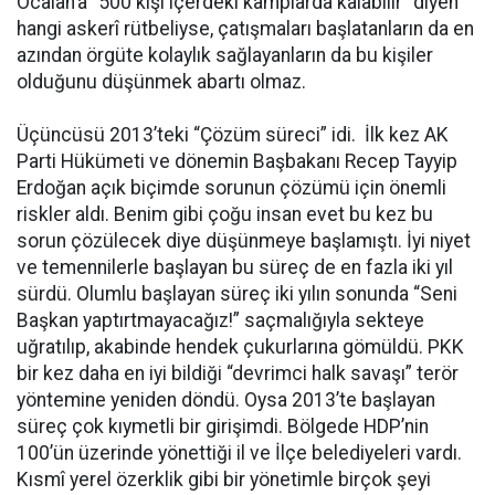
Öcalan’a “500 kişi içerdeki kamplarda kalabilir” diyen
hangi askerî rütbeliyse, çatışmaları başlatanların da en
azından örgüte kolaylık sağlayanların da bu kişiler
olduğunu düşünmek abartı olmaz.
Üçüncüsü 2013’teki “Çözüm süreci” idi. İlk kez AK
Parti Hükümeti ve dönemin Başbakanı Recep Tayyip
Erdoğan açık biçimde sorunun çözümü için önemli
riskler aldı. Benim gibi çoğu insan evet bu kez bu
sorun çözülecek diye düşünmeye başlamıştı. İyi niyet
ve temennilerle başlayan bu süreç de en fazla iki yıl
sürdü. Olumlu başlayan süreç iki yılın sonunda “Seni
Başkan yaptırtmayacağız!” saçmalığıyla sekteye
uğratılıp, akabinde hendek çukurlarına gömüldü. PKK
bir kez daha en iyi bildiği “devrimci halk savaşı” terör
yöntemine yeniden döndü. Oysa 2013’te başlayan
süreç çok kıymetli bir girişimdi. Bölgede HDP’nin
100’ün üzerinde yönettiği il ve İlçe belediyeleri vardı.
Kısmî yerel özerklik gibi bir yönetimle birçok şeyi