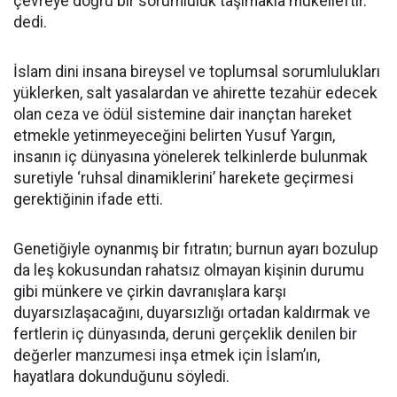
çevreye doğru bir sorumluluk taşımakla mükelleftir.’’
dedi.
İslam dini insana bireysel ve toplumsal sorumlulukları
yüklerken, salt yasalardan ve ahirette tezahür edecek
olan ceza ve ödül sistemine dair inançtan hareket
etmekle yetinmeyeceğini belirten Yusuf Yargın,
insanın iç dünyasına yönelerek telkinlerde bulunmak
suretiyle ‘ruhsal dinamiklerini’ harekete geçirmesi
gerektiğinin ifade etti.
Genetiğiyle oynanmış bir fıtratın; burnun ayarı bozulup
da leş kokusundan rahatsız olmayan kişinin durumu
gibi münkere ve çirkin davranışlara karşı
duyarsızlaşacağını, duyarsızlığı ortadan kaldırmak ve
fertlerin iç dünyasında, deruni gerçeklik denilen bir
değerler manzumesi inşa etmek için İslam’ın,
hayatlara dokunduğunu söyledi.