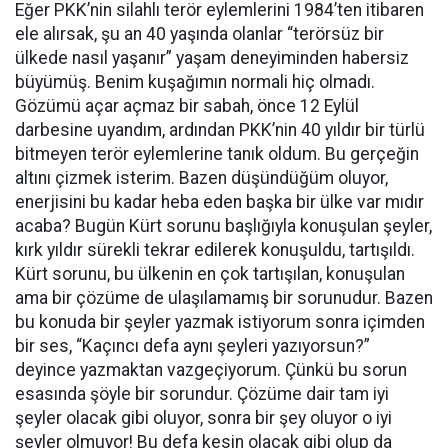
Eğer PKK’nin silahlı terör eylemlerini 1984’ten itibaren
ele alırsak, şu an 40 yaşında olanlar “terörsüz bir
ülkede nasıl yaşanır” yaşam deneyiminden habersiz
büyümüş. Benim kuşağımın normali hiç olmadı.
Gözümü açar açmaz bir sabah, önce 12 Eylül
darbesine uyandım, ardından PKK’nin 40 yıldır bir türlü
bitmeyen terör eylemlerine tanık oldum. Bu gerçeğin
altını çizmek isterim. Bazen düşündüğüm oluyor,
enerjisini bu kadar heba eden başka bir ülke var mıdır
acaba? Bugün Kürt sorunu başlığıyla konuşulan şeyler,
kırk yıldır sürekli tekrar edilerek konuşuldu, tartışıldı.
Kürt sorunu, bu ülkenin en çok tartışılan, konuşulan
ama bir çözüme de ulaşılamamış bir sorunudur. Bazen
bu konuda bir şeyler yazmak istiyorum sonra içimden
bir ses, “Kaçıncı defa aynı şeyleri yazıyorsun?”
deyince yazmaktan vazgeçiyorum. Çünkü bu sorun
esasında şöyle bir sorundur. Çözüme dair tam iyi
şeyler olacak gibi oluyor, sonra bir şey oluyor o iyi
şeyler olmuyor! Bu defa kesin olacak gibi olup da