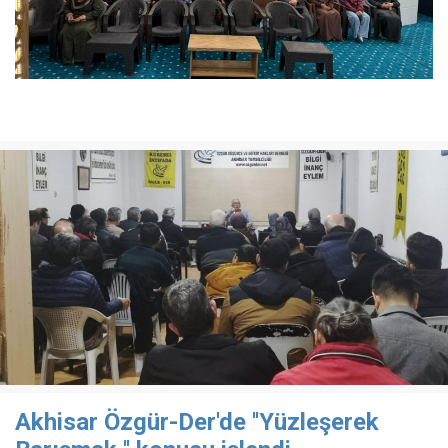
Akhisar Özgür-Der'de ''Yüzleşerek