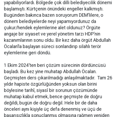
yapabiliyorlardı. Bölgede çok dilli belediyecilik dönemi
başlamıştı. Kürtçenin önündeki engeller kalkmıştı.
Bugünden bakınca bazen soruyorum DEM’lilere, o
dönem belediyelerde neyi yapamıyordunuz da
çukur/hendek eylemlerine alet oldunuz? Örgüte
angaje bir siyaset ve yerel yönetim tarzı HDP’nin
kazanımlarının sonu oldu. Bir kez daha örgüt Abdullah
Öcalan’la başlayan süreci sonlandırıp silahlı terör
eylemlerine geri döndü.
1 Ekim 2024’ten beri çözüm sürecinin dördüncüsü
başladı. Bu kez yine muhatap Abdullah Öcalan.
Geçmişten ders çıkarılmadığı anlaşılmaktadır. Tam 26
yıldır hapiste özgürlüğünden yoksun olan birini
böylesine tarihî, siyasî bir sorunun çözümünde
muhatap kabul etmek, bence geçmişte de doğru
değildi, bugün de doğru değil. Hele bir de daha
önceleri aynı kişiyle üç defa denenmiş ve üçü de
başarısızlıkla sonuçlanmış olmasına rağmen yeniden