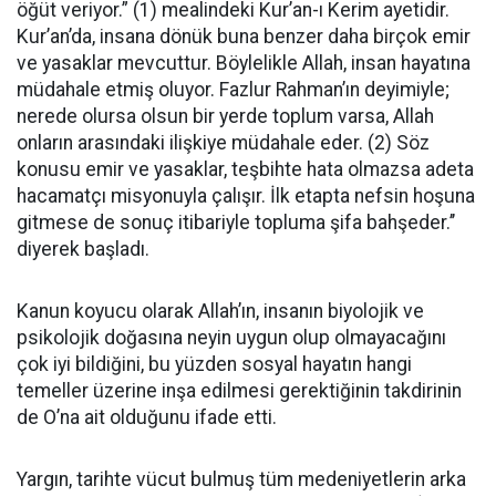
öğüt veriyor.” (1) mealindeki Kur’an-ı Kerim ayetidir.
Kur’an’da, insana dönük buna benzer daha birçok emir
ve yasaklar mevcuttur. Böylelikle Allah, insan hayatına
müdahale etmiş oluyor. Fazlur Rahman’ın deyimiyle;
nerede olursa olsun bir yerde toplum varsa, Allah
onların arasındaki ilişkiye müdahale eder. (2) Söz
konusu emir ve yasaklar, teşbihte hata olmazsa adeta
hacamatçı misyonuyla çalışır. İlk etapta nefsin hoşuna
gitmese de sonuç itibariyle topluma şifa bahşeder.’’
diyerek başladı.
Kanun koyucu olarak Allah’ın, insanın biyolojik ve
psikolojik doğasına neyin uygun olup olmayacağını
çok iyi bildiğini, bu yüzden sosyal hayatın hangi
temeller üzerine inşa edilmesi gerektiğinin takdirinin
de O’na ait olduğunu ifade etti.
Yargın, tarihte vücut bulmuş tüm medeniyetlerin arka