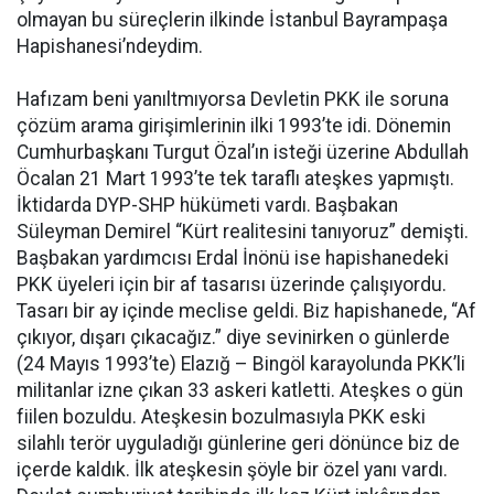
olmayan bu süreçlerin ilkinde İstanbul Bayrampaşa
Hapishanesi’ndeydim.
Hafızam beni yanıltmıyorsa Devletin PKK ile soruna
çözüm arama girişimlerinin ilki 1993’te idi. Dönemin
Cumhurbaşkanı Turgut Özal’ın isteği üzerine Abdullah
Öcalan 21 Mart 1993’te tek taraflı ateşkes yapmıştı.
İktidarda DYP-SHP hükümeti vardı. Başbakan
Süleyman Demirel “Kürt realitesini tanıyoruz” demişti.
Başbakan yardımcısı Erdal İnönü ise hapishanedeki
PKK üyeleri için bir af tasarısı üzerinde çalışıyordu.
Tasarı bir ay içinde meclise geldi. Biz hapishanede, “Af
çıkıyor, dışarı çıkacağız.” diye sevinirken o günlerde
(24 Mayıs 1993’te) Elazığ – Bingöl karayolunda PKK’li
militanlar izne çıkan 33 askeri katletti. Ateşkes o gün
fiilen bozuldu. Ateşkesin bozulmasıyla PKK eski
silahlı terör uyguladığı günlerine geri dönünce biz de
içerde kaldık. İlk ateşkesin şöyle bir özel yanı vardı.