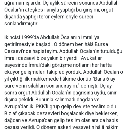
uğramamışlardır. Üç aylık sürecin sonunda Abdullah
Öcalan’ın ateşkes ilanıyla yaptığı bu girişimi, örgüt
dışarıda yaptığı terör eylemleriyle süreci
sonlandırmıştır.
İkincisi 1999’da Abdullah Öcalan’ın İmralı’ya
getirilmesiyle başladı. O dönem ben hâlâ Bursa
Cezaevi’nde hapisteyim. Abdullah Öcalan’ın tutulduğu
İmralı cezaevi bize yakın bir yerdi. Avukatlar
sayesinde İmralı’daki görüşme notlarını her hafta
okuyor gelişmeleri takip ediyorduk. Abdullah Öcalan o
yıl çıktığı ilk mahkemede hâkime dönüp “Bana 6 ay
süre verin silahları sonlandırayım.” demişti. Üç ay
sonra örgüt Abdullah Öcalan’ın çağrısına uydu, sınır
dışına çekildi. Bununla kalınmadı dağdan ve
Avrupa’dan iki PKK’li grup gelip devlete teslim oldu.
Biz af çıkacak cezaevleri boşalacak diye beklerken,
dağdan ve Avrupa’dan gelip teslim olanlara da hapis
cezası verildi. O dönem askeri vesayetin hâlâ hâkim