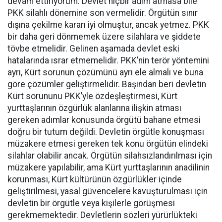
devam ettiriyorum. Devlet hiçbir adım atmasa bile
PKK silahlı dönemine son vermelidir. Örgütün sınır
dışına çekilme kararı iyi olmuştur, ancak yetmez. PKK
bir daha geri dönmemek üzere silahlara ve şiddete
tövbe etmelidir. Gelinen aşamada devlet eski
hatalarında ısrar etmemelidir. PKK’nin terör yöntemini
ayrı, Kürt sorunun çözümünü ayrı ele almalı ve buna
göre çözümler geliştirmelidir. Başından beri devletin
Kürt sorununu PKK’yle özdeşleştirmesi, Kürt
yurttaşlarının özgürlük alanlarına ilişkin atması
gereken adımlar konusunda örgütü bahane etmesi
doğru bir tutum değildi. Devletin örgütle konuşması
müzakere etmesi gereken tek konu örgütün elindeki
silahlar olabilir ancak. Örgütün silahsızlandırılması için
müzakere yapılabilir, ama Kürt yurttaşlarının anadilinin
korunması, Kürt kültürünün özgürlükler içinde
geliştirilmesi, yasal güvencelere kavuşturulması için
devletin bir örgütle veya kişilerle görüşmesi
gerekmemektedir. Devletlerin sözleri yürürlükteki