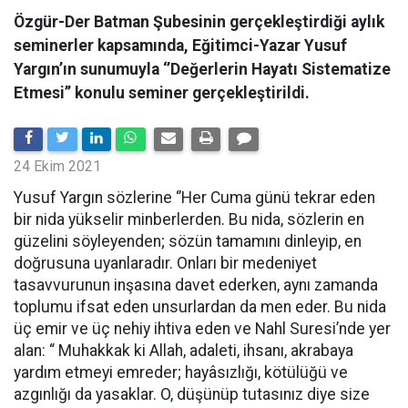
Özgür-Der Batman Şubesinin gerçekleştirdiği aylık
seminerler kapsamında, Eğitimci-Yazar Yusuf
Yargın’ın sunumuyla ‘’Değerlerin Hayatı Sistematize
Etmesi’’ konulu seminer gerçekleştirildi.
24 Ekim 2021
Yusuf Yargın sözlerine ‘’Her Cuma günü tekrar eden
bir nida yükselir minberlerden. Bu nida, sözlerin en
güzelini söyleyenden; sözün tamamını dinleyip, en
doğrusuna uyanlaradır. Onları bir medeniyet
tasavvurunun inşasına davet ederken, aynı zamanda
toplumu ifsat eden unsurlardan da men eder. Bu nida
üç emir ve üç nehiy ihtiva eden ve Nahl Suresi’nde yer
alan: “ Muhakkak ki Allah, adaleti, ihsanı, akrabaya
yardım etmeyi emreder; hayâsızlığı, kötülüğü ve
azgınlığı da yasaklar. O, düşünüp tutasınız diye size