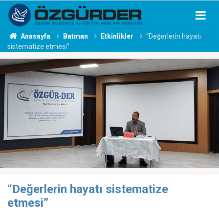
Anasayfa
Batman
Etkinlikler
“Değerlerin hayatı
sistematize etmesi”
“Değerlerin hayatı sistematize
etmesi”