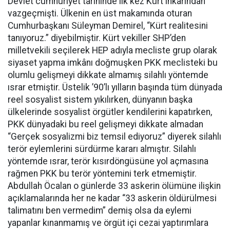
Devlet cumhuriyet tarihinde ilk kez Kürt inkârından
vazgeçmişti. Ülkenin en üst makamında oturan
Cumhurbaşkanı Süleyman Demirel, “Kürt realitesini
tanıyoruz.” diyebilmiştir. Kürt vekiller SHP’den
milletvekili seçilerek HEP adıyla mecliste grup olarak
siyaset yapma imkânı doğmuşken PKK meclisteki bu
olumlu gelişmeyi dikkate almamış silahlı yöntemde
ısrar etmiştir. Üstelik ’90’lı yılların başında tüm dünyada
reel sosyalist sistem yıkılırken, dünyanın başka
ülkelerinde sosyalist örgütler kendilerini kapatırken,
PKK dünyadaki bu reel gelişmeyi dikkate almadan
“Gerçek sosyalizmi biz temsil ediyoruz” diyerek silahlı
terör eylemlerini sürdürme kararı almıştır. Silahlı
yöntemde ısrar, terör kısırdöngüsüne yol açmasına
rağmen PKK bu terör yöntemini terk etmemiştir.
Abdullah Öcalan o günlerde 33 askerin ölümüne ilişkin
açıklamalarında her ne kadar “33 askerin öldürülmesi
talimatını ben vermedim” demiş olsa da eylemi
yapanlar kınanmamış ve örgüt içi cezai yaptırımlara