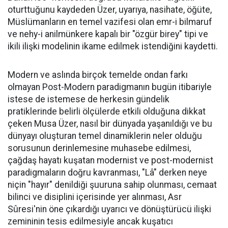
oturttuğunu kaydeden Üzer, uyarıya, nasihate, öğüte,
Müslümanların en temel vazifesi olan emr-i bilmaruf
ve nehy-i anilmünkere kapalı bir "özgür birey" tipi ve
ikili ilişki modelinin ikame edilmek istendiğini kaydetti.
Modern ve aslında birçok temelde ondan farkı
olmayan Post-Modern paradigmanın bugün itibariyle
istese de istemese de herkesin gündelik
pratiklerinde belirli ölçülerde etkili olduğuna dikkat
çeken Musa Üzer, nasıl bir dünyada yaşanıldığı ve bu
dünyayı oluşturan temel dinamiklerin neler olduğu
sorusunun derinlemesine muhasebe edilmesi,
çağdaş hayatı kuşatan modernist ve post-modernist
paradigmaların doğru kavranması, "Lâ" derken neye
niçin "hayır" denildiği şuuruna sahip olunması, cemaat
bilinci ve disiplini içerisinde yer alınması, Asr
Sûresi'nin öne çıkardığı uyarıcı ve dönüştürücü ilişki
zemininin tesis edilmesiyle ancak kuşatıcı