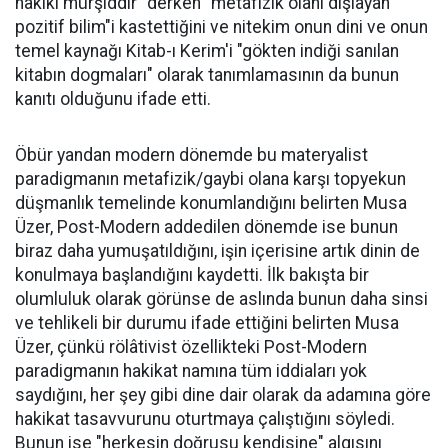
hakiki mürşiddir" derken "metafizik olanı dışlayan
pozitif bilim"i kastettiğini ve nitekim onun dini ve onun
temel kaynağı Kitab-ı Kerim'i "gökten indiği sanılan
kitabın dogmaları" olarak tanımlamasının da bunun
kanıtı olduğunu ifade etti.
Öbür yandan modern dönemde bu materyalist
paradigmanın metafizik/gaybi olana karşı topyekun
düşmanlık temelinde konumlandığını belirten Musa
Üzer, Post-Modern addedilen dönemde ise bunun
biraz daha yumuşatıldığını, işin içerisine artık dinin de
konulmaya başlandığını kaydetti. İlk bakışta bir
olumluluk olarak görünse de aslında bunun daha sinsi
ve tehlikeli bir durumu ifade ettiğini belirten Musa
Üzer, çünkü rölâtivist özellikteki Post-Modern
paradigmanın hakikat namına tüm iddiaları yok
saydığını, her şey gibi dine dair olarak da adamına göre
hakikat tasavvurunu oturtmaya çalıştığını söyledi.
Bunun ise "herkesin doğrusu kendisine" algısını