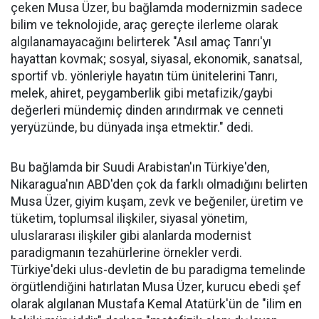
çeken Musa Üzer, bu bağlamda modernizmin sadece
bilim ve teknolojide, araç gereçte ilerleme olarak
algılanamayacağını belirterek "Asıl amaç Tanrı'yı
hayattan kovmak; sosyal, siyasal, ekonomik, sanatsal,
sportif vb. yönleriyle hayatın tüm ünitelerini Tanrı,
melek, ahiret, peygamberlik gibi metafizik/gaybi
değerleri mündemiç dinden arındırmak ve cenneti
yeryüzünde, bu dünyada inşa etmektir." dedi.
Bu bağlamda bir Suudi Arabistan'ın Türkiye'den,
Nikaragua'nın ABD'den çok da farklı olmadığını belirten
Musa Üzer, giyim kuşam, zevk ve beğeniler, üretim ve
tüketim, toplumsal ilişkiler, siyasal yönetim,
uluslararası ilişkiler gibi alanlarda modernist
paradigmanın tezahürlerine örnekler verdi.
Türkiye'deki ulus-devletin de bu paradigma temelinde
örgütlendiğini hatırlatan Musa Üzer, kurucu ebedi şef
olarak algılanan Mustafa Kemal Atatürk'ün de "ilim en