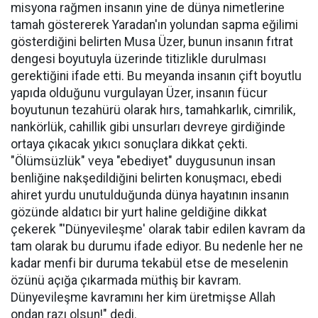
misyona rağmen insanın yine de dünya nimetlerine
tamah göstererek Yaradan'ın yolundan sapma eğilimi
gösterdiğini belirten Musa Üzer, bunun insanın fıtrat
dengesi boyutuyla üzerinde titizlikle durulması
gerektiğini ifade etti. Bu meyanda insanın çift boyutlu
yapıda olduğunu vurgulayan Üzer, insanın fücur
boyutunun tezahürü olarak hırs, tamahkarlık, cimrilik,
nankörlük, cahillik gibi unsurları devreye girdiğinde
ortaya çıkacak yıkıcı sonuçlara dikkat çekti.
"Ölümsüzlük" veya "ebediyet" duygusunun insan
benliğine nakşedildiğini belirten konuşmacı, ebedi
ahiret yurdu unutulduğunda dünya hayatının insanın
gözünde aldatıcı bir yurt haline geldiğine dikkat
çekerek "'Dünyevileşme' olarak tabir edilen kavram da
tam olarak bu durumu ifade ediyor. Bu nedenle her ne
kadar menfi bir duruma tekabül etse de meselenin
özünü açığa çıkarmada müthiş bir kavram.
Dünyevileşme kavramını her kim üretmişse Allah
ondan razı olsun!" dedi.