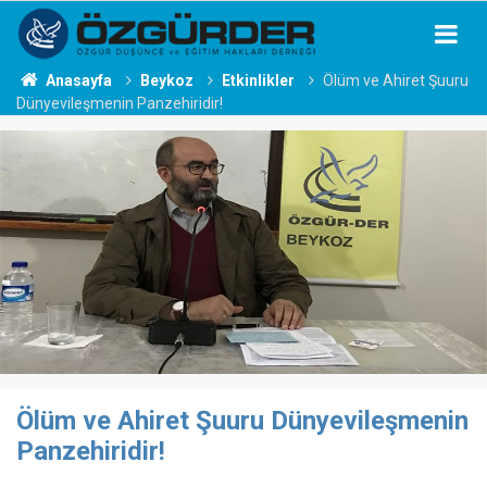
Anasayfa
Beykoz
Etkinlikler
Ölüm ve Ahiret Şuuru
Dünyevileşmenin Panzehiridir!
Ölüm ve Ahiret Şuuru Dünyevileşmenin
Panzehiridir!