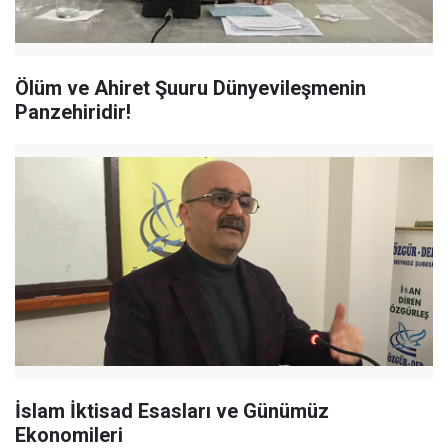
Ölüm ve Ahiret Şuuru Dünyevileşmenin
Panzehiridir!
İslam İktisad Esasları ve Günümüz
Ekonomileri