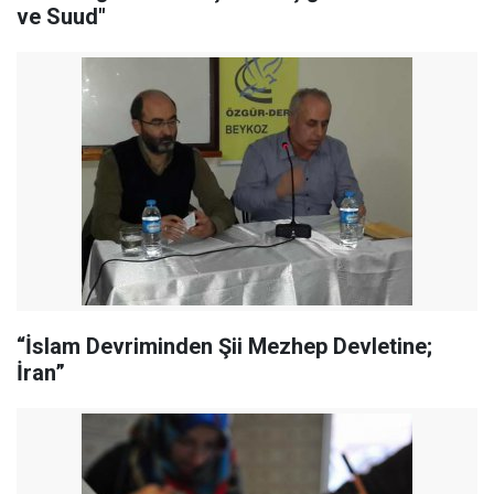
ve Suud"
“İslam Devriminden Şii Mezhep Devletine;
İran”