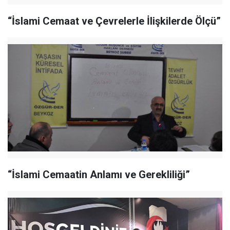
“İslami Cemaat ve Çevrelerle İlişkilerde Ölçü”
“İslami Cemaatin Anlamı ve Gerekliliği”