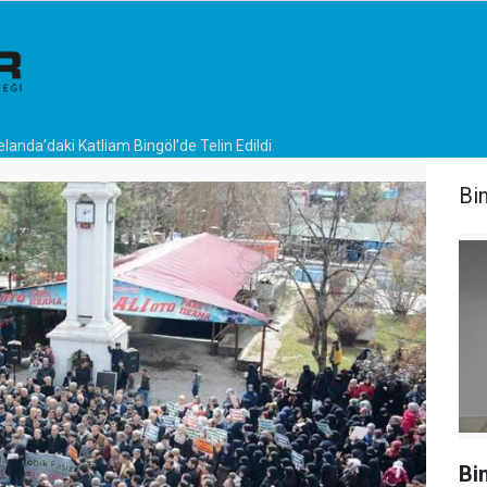
landa’daki Katliam Bingöl’de Telin Edildi
Bi
Bi