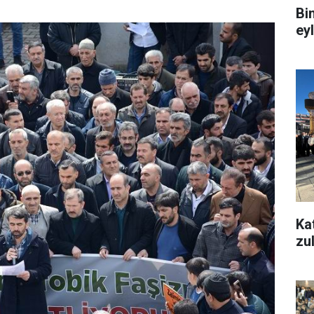
Bi
ey
Ka
zu