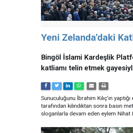
Yeni Zelanda’daki Katl
Bingöl İslami Kardeşlik Plat
katliamı telin etmek gayesiy
Sunuculuğunu İbrahim Kılıç'ın yaptığ
tarafından kılındıktan sonra basın me
sloganlarla devam eden eylem Nihat Ko