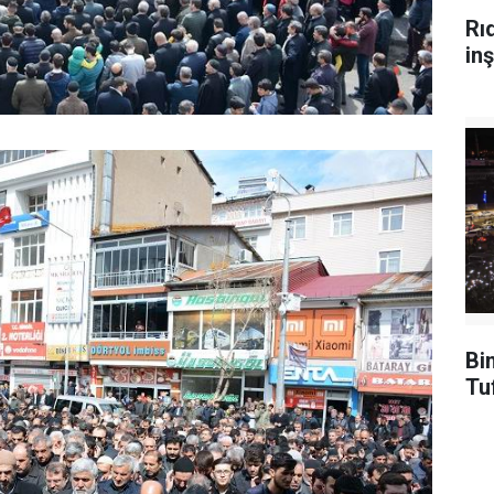
Rı
inş
Bi
Tu