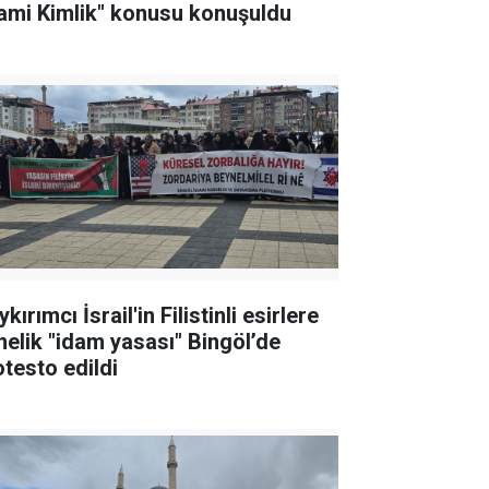
lami Kimlik" konusu konuşuldu
kırımcı İsrail'in Filistinli esirlere
nelik "idam yasası" Bingöl’de
otesto edildi