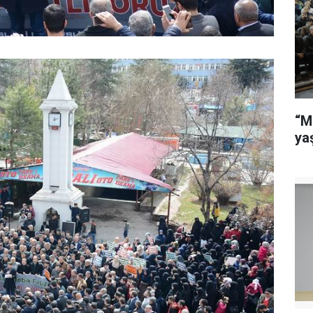
“M
ya