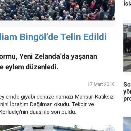
İs
iam Bingöl’de Telin Edildi
formu, Yeni Zelanda’da yaşanan
le eylem düzenledi.
Soy
17 Mart 2019
yö
ı eylemde gıyabi cenaze namazı Mansur Katıksız
pr
tnini İbrahim Dağılman okudu. Tekbir ve
rluelçi'nin duası ile son buldu.