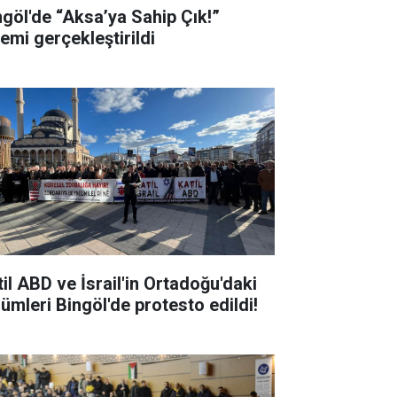
ngöl'de “Aksa’ya Sahip Çık!”
lemi gerçekleştirildi
til ABD ve İsrail'in Ortadoğu'daki
lümleri Bingöl'de protesto edildi!