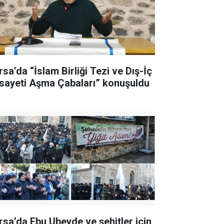
rsa’da “İslam Birliği Tezi ve Dış-İç
sayeti Aşma Çabaları” konuşuldu
rsa’da Ebu Ubeyde ve şehitler için