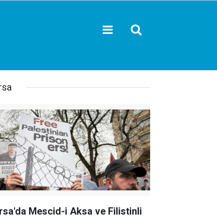
rsa
rsa'da Mescid-i Aksa ve Filistinli