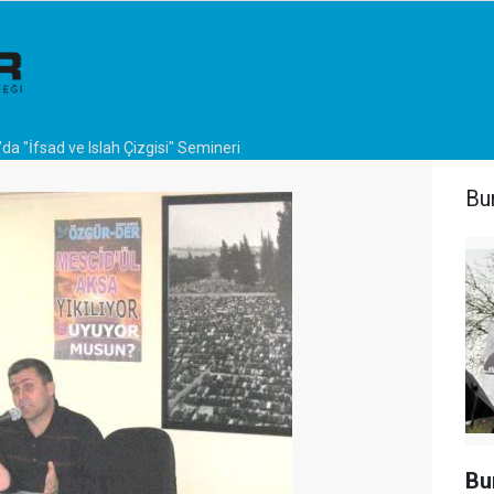
da "İfsad ve Islah Çizgisi" Semineri
Bu
Bu