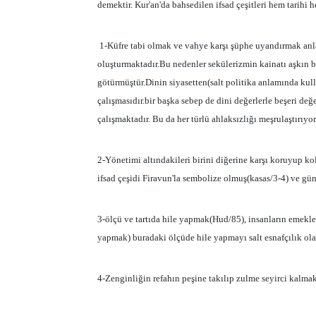
demektir. Kur'an'da bahsedilen ifsad çeşitleri hem tarihi 
1-Küfre tabi olmak ve vahye karşı şüphe uyandırmak anl
oluşturmaktadır.Bu nedenler sekülerizmin kainatı aşkın 
götürmüştür.Dinin siyasetten(salt politika anlamında kull
çalışmasıdır.bir başka sebep de dini değerlerle beşeri değ
çalışmaktadır. Bu da her türlü ahlaksızlığı meşrulaştırıyor
2-Yönetimi altındakileri birini diğerine karşı koruyup ko
ifsad çeşidi Firavun'la sembolize olmuş(kasas/3-4) ve gü
3-ölçü ve tartıda hile yapmak(Hud/85), insanların emekle
yapmak) buradaki ölçüde hile yapmayı salt esnafçılık ola
4-Zenginliğin refahın peşine takılıp zulme seyirci kalm