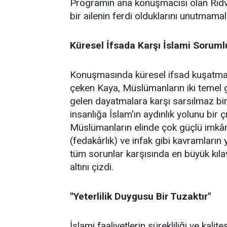
Programın ana konuşmacısı olan Rıdv
bir ailenin ferdi olduklarını unutmamalar
Küresel İfsada Karşı İslami Soruml
Konuşmasında küresel ifsad kuşatmasın
çeken Kaya, Müslümanların iki temel gö
gelen dayatmalara karşı sarsılmaz bir 
insanlığa İslam'ın aydınlık yolunu bir 
Müslümanların elinde çok güçlü imkânl
(fedakârlık) ve infak gibi kavramların 
tüm sorunlar karşısında en büyük kıl
altını çizdi.
"Yeterlilik Duygusu Bir Tuzaktır"
İslami faaliyetlerin sürekliliği ve kal