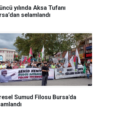
üncü yılında Aksa Tufanı
rsa’dan selamlandı
resel Sumud Filosu Bursa'da
lamlandı