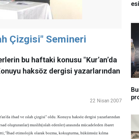
esi
ah Çizgisi" Semineri
lerin bu haftaki konusu "Kur’an’da
. Konuyu haksöz dergisi yazarlarından
Bu
pr
22 Nisan 2007
an'da ifsad ve ıslah çizgisi" oldu. Konuyu haksöz dergisi yazarlarından
(fesad oluşturanlar) muslih(ıslah edenler) arasında mücadeleden ibaret
tti;"İfsad etimolojik olarak bozma, kokuşturma, hükümsüz kılma