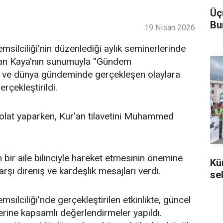
Üç
Bu
19 Nisan 2026
ilciliği'nin düzenlediği aylık seminerlerinde
an Kaya'nın sunumuyla ''Gündem
lke ve dünya gündeminde gerçekleşen olaylara
rçekleştirildi.
lat yaparken, Kur'an tilavetini Muhammed
bir aile bilinciyle hareket etmesinin önemine
Kü
şı direniş ve kardeşlik mesajları verdi.
se
lciliği’nde gerçekleştirilen etkinlikte, güncel
erine kapsamlı değerlendirmeler yapıldı.