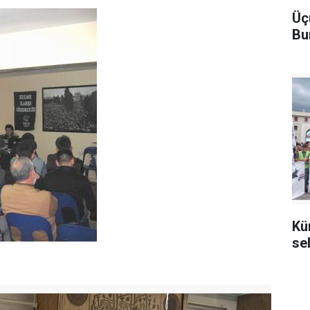
Üç
Bu
Kü
se