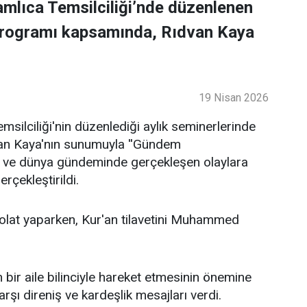
mlıca Temsilciliği’nde düzenlenen
programı kapsamında, Rıdvan Kaya
19 Nisan 2026
ilciliği'nin düzenlediği aylık seminerlerinde
an Kaya'nın sunumuyla ''Gündem
lke ve dünya gündeminde gerçekleşen olaylara
rçekleştirildi.
lat yaparken, Kur'an tilavetini Muhammed
bir aile bilinciyle hareket etmesinin önemine
şı direniş ve kardeşlik mesajları verdi.