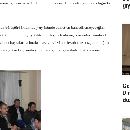
anaat getirmesi ve la ilahe illallah'ın ne demek olduğunu dosdoğru bir
gı
nda bölüştürdüklerinde yeryüzünde adaletten bahsedilemeyeceğini,
ak kanunları en iyi şekilde belirleyecek olanın, o insanları yaratandan
lah'tan başkalarına bırakılması yeryüzünde fesadın ve bozgunculuğun
rak şirkin karşısında yer alması gerektiğini ifade ettikten sonra
Ga
Di
dü