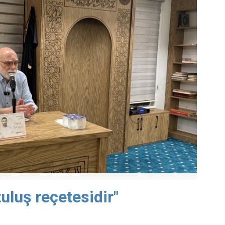
uluş reçetesidir"