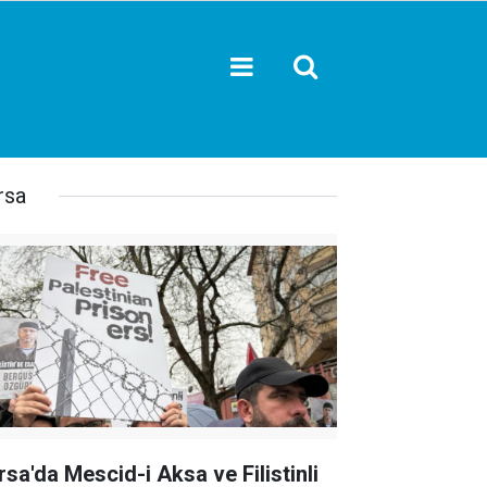
rsa
rsa'da Mescid-i Aksa ve Filistinli