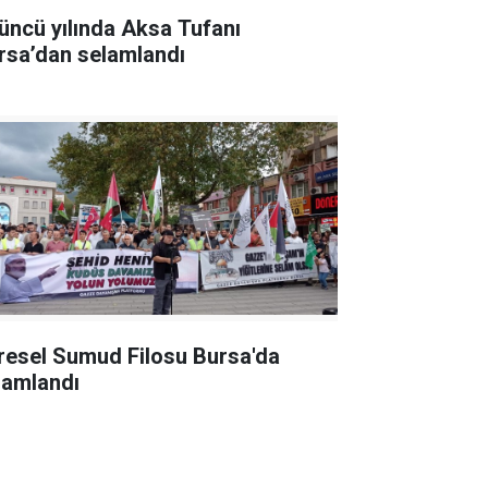
üncü yılında Aksa Tufanı
rsa’dan selamlandı
resel Sumud Filosu Bursa'da
lamlandı