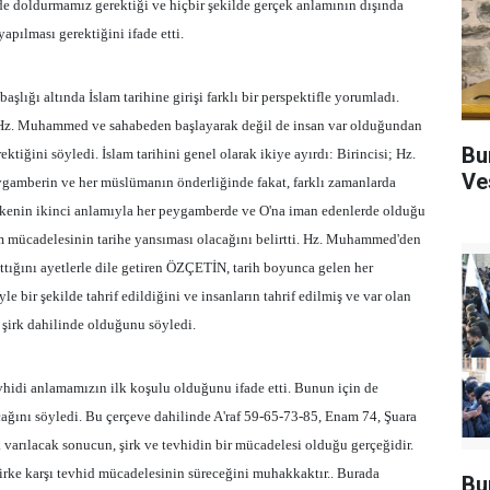
lde doldurmamız gerektiği ve hiçbir şekilde gerçek anlamının dışında
pılması gerektiğini ifade etti.
ığı altında İslam tarihine girişi farklı bir perspektifle yorumladı.
e Hz. Muhammed ve sahabeden başlayarak değil de insan var olduğundan
Bu
tiğini söyledi. İslam tarihini genel olarak ikiye ayırdı: Birincisi; Hz.
Ve
ygamberin ve her müslümanın önderliğinde fakat, farklı zamanlarda
rekenin ikinci anlamıyla her peygamberde ve O'na iman edenlerde olduğu
 mücadelesinin tarihe yansıması olacağını belirtti. Hz. Muhammed'den
tığını ayetlerle dile getiren ÖZÇETİN, tarih boyunca gelen her
 bir şekilde tahrif edildiğini ve insanların tahrif edilmiş ve var olan
 şirk dahilinde olduğunu söyledi.
vhidi anlamamızın ilk koşulu olduğunu ifade etti. Bunun için de
ağını söyledi. Bu çerçeve dahilinde A'raf 59-65-73-85, Enam 74, Şuara
k varılacak sonucun, şirk ve tevhidin bir mücadelesi olduğu gerçeğidir.
rke karşı tevhid mücadelesinin süreceğini muhakkaktır.. Burada
Bu