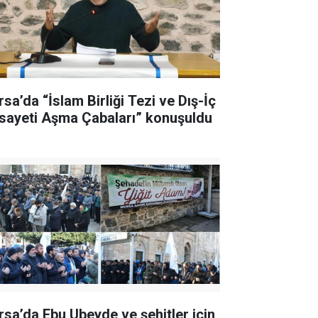
rsa’da “İslam Birliği Tezi ve Dış-İç
sayeti Aşma Çabaları” konuşuldu
rsa’da Ebu Ubeyde ve şehitler için