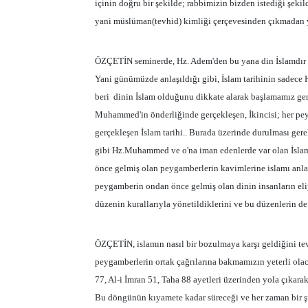
içinin doğru bir şekilde; rabbimizin bizden istediği şeki
yani müslüman(tevhid) kimliği çerçevesinden çıkmadan ya
ÖZÇETİN seminerde, Hz. Adem'den bu yana din İslamdır başl
Yani günümüzde anlaşıldığı gibi, İslam tarihinin sadec
beri
dinin İslam olduğunu dikkate alarak başlamamız gerek
Muhammed'in önderliğinde gerçekleşen, İkincisi; her pe
gerçekleşen İslam tarihi.. Burada üzerinde durulması ge
gibi Hz.Muhammed ve o'na iman edenlerde var olan İslam
önce gelmiş olan peygamberlerin kavimlerine islamı anlat
peygamberin ondan önce gelmiş olan dinin insanların eliyle
düzenin kurallarıyla yönetildiklerini ve bu düzenlerin de
ÖZÇETİN, islamın nasıl bir bozulmaya karşı geldiğini te
peygamberlerin ortak çağrılarına bakmamızın yeterli olac
77, Al-i İmran 51, Taha 88 ayetleri üzerinden yola çıkara
Bu döngünün kıyamete kadar süreceği ve her zaman bir şi