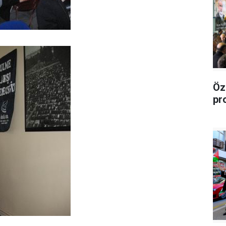
Öz
pr