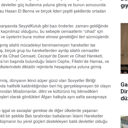
a devletler güç kullanma yoluna gitmiş ve bunun sonucunda
gı
Hasan El Benna ve birçok lideri çeşitli şekillerde ortadan
karşısında SeyyidKutub gibi bazı önderler, zamanı geldiğinde
in kaçınılmaz olduğunu, bu sebeple cemaatlerin “cihad” için
 ve üyelerini buna motive etmesi gerektiğini ileri sürmüşlerdir.
işmiş silahlı mücadeleyi benimsemeyen hareketler ise
 birçok grup bu hareketlerden ayrılıp silahlı cemaatler
ısır’da Cihad Cemaati, Cezayir’de Davet ve Cihad Hareketi,
’nın başında bulunduğu İslami Cephe, Filistin’de Hamas, ve
lkelerindeki diktatör rejimlerle hesaplaşma yoluna girmiş
miş, dünyanın ikinci süper gücü olan Sovyetler Birliği
Ga
nda halifelik kaldırıldığından beri hiç gerçekleşmeyen bir olayın
Di
nından Müslümanlar, dilini ve kültürünü hiç bilmedikleri
şleri olarak gördükleri Afgan halkıyla aynı safta savaşmaya
dü
 işgal ve savaşlar gerekse de diğer ülkelerde yaşanan
kli bir şekilde Batı tarafından baltalanan İslami Hareketler
 düşmanın bu yerel güçleri destekleyen batılı devletler olduğu