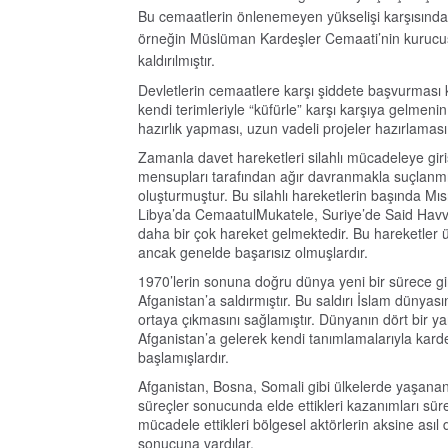
Bu cemaatlerin önlenemeyen yükselişi karşısınd
örneğin Müslüman Kardeşler Cemaati’nin kurucusu 
kaldırılmıştır.
Devletlerin cemaatlere karşı şiddete başvurması 
kendi terimleriyle “küfürle” karşı karşıya gelmen
hazırlık yapması, uzun vadeli projeler hazırlaması
Zamanla davet hareketleri silahlı mücadeleye gir
mensupları tarafından ağır davranmakla suçlanmış,
oluşturmuştur. Bu silahlı hareketlerin başında M
Libya’da CemaatulMukatele, Suriye’de Said Havva
daha bir çok hareket gelmektedir. Bu hareketler ü
ancak genelde başarısız olmuşlardır.
1970’lerin sonuna doğru dünya yeni bir sürece gir
Afganistan’a saldırmıştır. Bu saldırı İslam dünyası
ortaya çıkmasını sağlamıştır. Dünyanın dört bir ya
Afganistan’a gelerek kendi tanımlamalarıyla karde
başlamışlardır.
Afganistan, Bosna, Somali gibi ülkelerde yaşanan
süreçler sonucunda elde ettikleri kazanımları süre
mücadele ettikleri bölgesel aktörlerin aksine asıl
sonucuna vardılar.