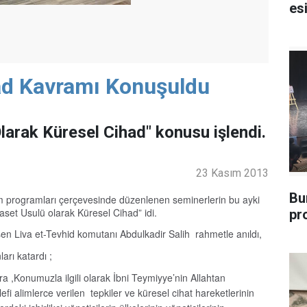
esi
ad Kavramı Konuşuldu
Olarak Küresel Cihad" konusu işlendi.
23 Kasım 2013
Bu
tim programları çerçevesinde düzenlenen seminerlerin bu ayki
aset Usulü olarak Küresel Cihad” idi.
pr
n Liva et-Tevhid komutanı Abdulkadir Salih rahmetle anıldı,
rı katardı ;
ra ,Konumuzla ilgili olarak İbni Teymiyye’nin Allahtan
efi alimlerce verilen tepkiler ve küresel cihat hareketlerinin