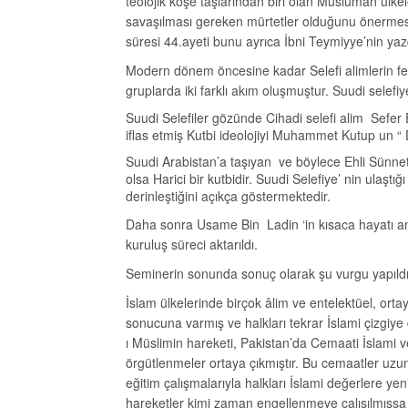
teolojik köşe taşlarından biri olan Müslüman ülkeler
savaşılması gereken mürtetler olduğunu önermes
süresi 44.ayeti bunu ayrıca İbni Teymiyye’nin yazd
Modern dönem öncesine kadar Selefi alimlerin fet
gruplarda iki farklı akım oluşmuştur. Suudi selefiye
Suudi Selefiler gözünde Cihadi selefi alim Sefer 
iflas etmiş Kutbi ideolojiyi Muhammet Kutup un “ D
Suudi Arabistan’a taşıyan ve böylece Ehli Sünnet i
olsa Harici bir kutbidir. Suudi Selefiye’ nin ulaştı
derinleştiğini açıkça göstermektedir.
Daha sonra Usame Bin Ladin ‘in kısaca hayatı anl
kuruluş süreci aktarıldı.
Seminerin sonunda sonuç olarak şu vurgu yapıldı
İslam ülkelerinde birçok âlim ve entelektüel, or
sonucuna varmış ve halkları tekrar İslami çizgiye 
ı Müslimin hareketi, Pakistan’da Cemaati İslami v
örgütlenmeler ortaya çıkmıştır. Bu cemaatler uzun
eğitim çalışmalarıyla halkları İslami değerlere ye
hareketler kimi zaman engellenmeye çalışılmışsa 