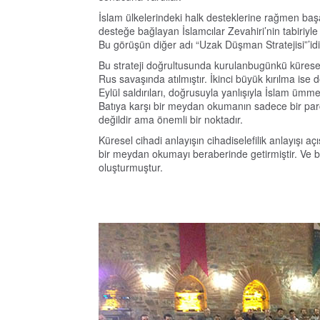
İslam ülkelerindeki halk desteklerine rağmen başar
desteğe bağlayan İslamcılar Zevahiri’nin tabiriyle 
Bu görüşün diğer adı “Uzak Düşman Stratejisi”’idi
Bu strateji doğrultusunda kurulanbugünkü küresel
Rus savaşında atılmıştır. İkinci büyük kırılma ise 
Eylül saldırıları, doğrusuyla yanlışıyla İslam ümme
Batıya karşı bir meydan okumanın sadece bir parç
değildir ama önemli bir noktadır.
Küresel cihadi anlayışın cihadiselefilik anlayışı 
bir meydan okumayı beraberinde getirmiştir. Ve b
oluşturmuştur.