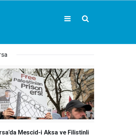
rsa
rsa'da Mescid-i Aksa ve Filistinli