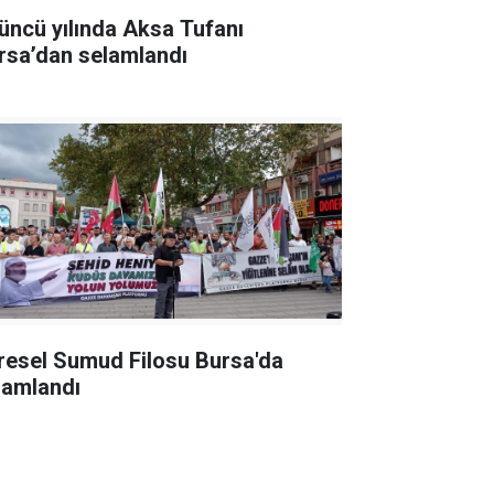
üncü yılında Aksa Tufanı
rsa’dan selamlandı
resel Sumud Filosu Bursa'da
lamlandı