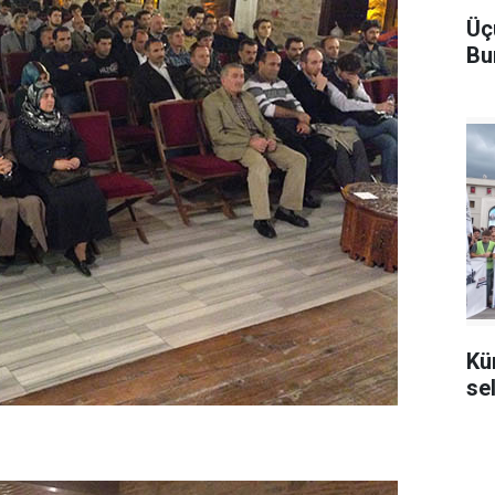
Üç
Bu
Kü
se