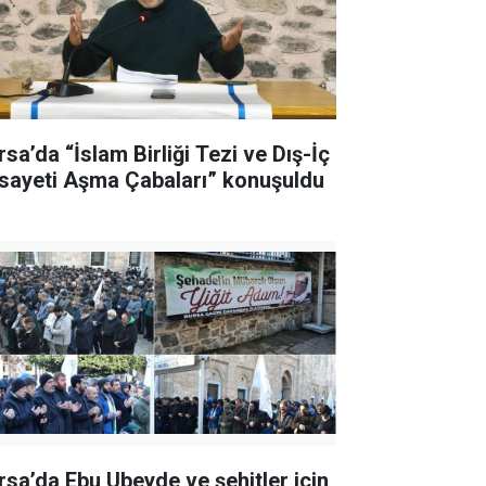
rsa’da “İslam Birliği Tezi ve Dış-İç
sayeti Aşma Çabaları” konuşuldu
rsa’da Ebu Ubeyde ve şehitler için