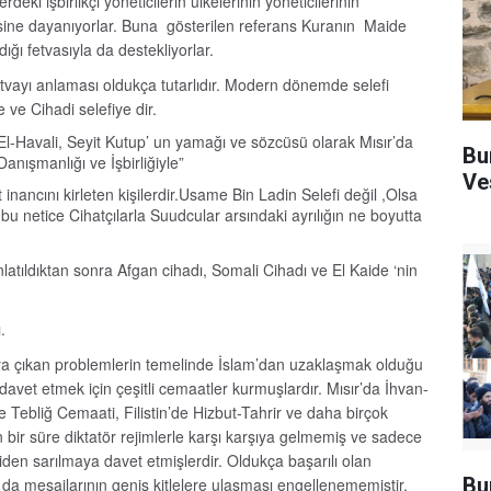
deki işbirlikçi yöneticilerin ülkelerinin yöneticilerinin
ine dayanıyorlar. Buna gösterilen referans Kuranın Maide
ığı fetvasıyla da destekliyorlar.
vayı anlaması oldukça tutarlıdır. Modern dönemde selefi
 ve Cihadi selefiye dir.
El-Havali, Seyit Kutup’ un yamağı ve sözcüsü olarak Mısır’da
Bu
anışmanlığı ve İşbirliğiyle”
Ve
nancını kirleten kişilerdir.Usame Bin Ladin Selefi değil ,Olsa
ğı bu netice Cihatçılarla Suudcular arsındaki ayrılığın ne boyutta
atıldıktan sonra Afgan cihadı, Somali Cihadı ve El Kaide ‘nin
.
taya çıkan problemlerin temelinde İslam’dan uzaklaşmak olduğu
davet etmek için çeşitli cemaatler kurmuşlardır. Mısır’da İhvan-
e Tebliğ Cemaati, Filistin’de Hizbut-Tahrir ve daha birçok
 bir süre diktatör rejimlerle karşı karşıya gelmemiş ve sadece
niden sarılmaya davet etmişlerdir. Oldukça başarılı olan
Bu
da mesajlarının geniş kitlelere ulaşması engellenememiştir.