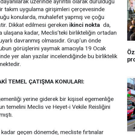
dayanılarak üzerinde ayrıntılı olarak durulduğu
bir takım uygulama girişimleri çerçevesinde
lduğu konularda, muhalefet yapmış ve çoğu
ştir. Dikkat edilmesi gereken
ikinci nokta
da,
 ulaşana kadar, Meclis’teki birlikteliğin ortadan
arlı davranmış olmasıdır. Grup’un önde
rubun görüşlerini yaymak amacıyla 19 Ocak
Öz
e yer alan yazılar incelendiğinde bu birliktelik
pr
mektedir.
AKİ TEMEL ÇATIŞMA KONULARI:
gemenliği yerine giderek bir kişisel egemenliğe
 temelini Meclis ve Heyet-i Vekile Reisliğini
mıştı.
adar geçen dönemde, mecliste fırtınalar