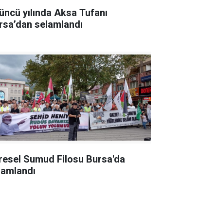
üncü yılında Aksa Tufanı
rsa’dan selamlandı
resel Sumud Filosu Bursa'da
lamlandı