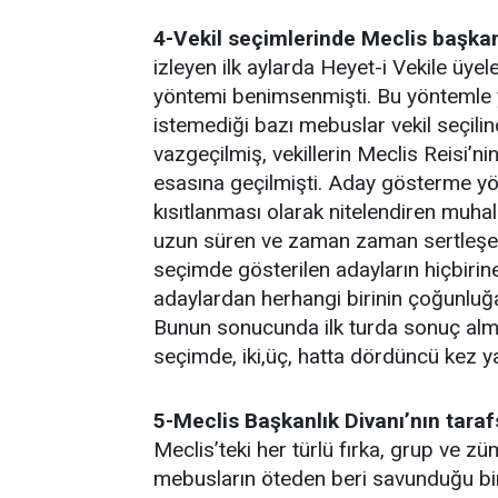
4-Vekil seçimlerinde Meclis başka
izleyen ilk aylarda Heyet-i Vekile üye
yöntemi benimsenmişti. Bu yöntemle 
istemediği bazı mebuslar vekil seçil
vazgeçilmiş, vekillerin Meclis Reisi’n
esasına geçilmişti. Aday gösterme yön
kısıtlanması olarak nitelendiren muhal
uzun süren ve zaman zaman sertleşen 
seçimde gösterilen adayların hiçbiri
adaylardan herhangi birinin çoğunluğ
Bunun sonucunda ilk turda sonuç alm
seçimde, iki,üç, hatta dördüncü kez y
5-Meclis Başkanlık Divanı’nın tarafs
Meclis’teki her türlü fırka, grup ve 
mebusların öteden beri savunduğu bir 