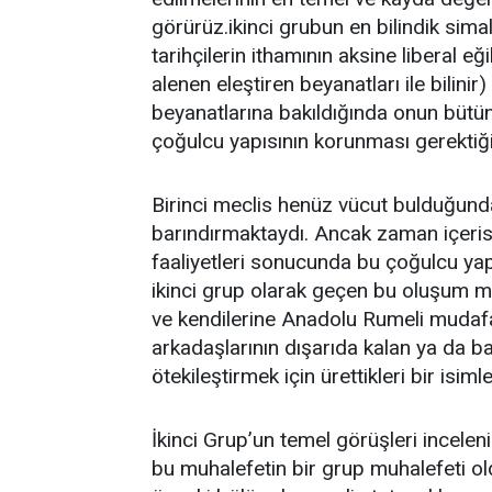
görürüz.ikinci grubun en bilindik sim
tarihçilerin ithamının aksine liberal eğ
alenen eleştiren beyanatları ile bilini
beyanatlarına bakıldığında onun bütün
çoğulcu yapısının korunması gerektiğ
Birinci meclis henüz vücut bulduğunda
barındırmaktaydı. Ancak zaman içerisi
faaliyetleri sonucunda bu çoğulcu yapı 
ikinci grup olarak geçen bu oluşum müs
ve kendilerine Anadolu Rumeli mudaf
arkadaşlarının dışarıda kalan ya da ba
ötekileştirmek için ürettikleri bir isim
İkinci Grup’un temel görüşleri incel
bu muhalefetin bir grup muhalefeti ol