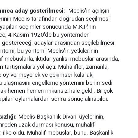
nınca aday gösterilmesi:
Meclis’in açılışını
lerinin Meclis tarafından doğrudan seçilmesi
yapılan seçimler sonucunda M.K.P.’nın
ince, 4 Kasım 1920’de bu yöntemden
in göstereceği adaylar arasından seçilebilmesi
temi, bu yöntemi Meclis’in yetkilerinin
if mebuslarla, iktidar yanlısı mebuslar arasında,
tartışmalara yol açtı. Muhalifler, zamanla,
ne oy vermeyerek ve çekimser kalarak,
a ulaşmasını engelleme yöntemini benimsedi.
ak hemen hemen imkansız hale geldi. Birçok
apılan oylamalardan sonra sonuç alınabildi.
ızlığı:
Meclis Başkanlık Divanı üyelerinin,
zümreden uzak durması konusu, muhalif
ilke oldu. Muhalif mebuslar, bunu, Başkanlık