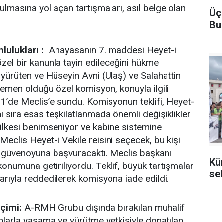
lmasına yol açan tartışmaları, asıl belge olan
Üç
Bu
mlulukları :
Anayasanın 7. maddesi Heyet-i
özel bir kanunla tayin edileceğini hükme
ı yürüten ve Hüseyin Avni (Ulaş) ve Salahattin
gemen olduğu özel komisyon, konuyla ilgili
921’de Meclis’e sundu. Komisyonun teklifi, Heyet-
nı sıra esas teşkilatlanmada önemli değişiklikler
ğı ilkesi benimseniyor ve kabine sistemine
eclis Heyet-i Vekile reisini seçecek, bu kişi
in güvenoyuna başvuracaktı. Meclis başkanı
Kü
onumuna getiriliyordu. Teklif, büyük tartışmalar
se
arıyla reddedilerek komisyona iade edildi.
biçimi:
A-RMH Grubu dışında bırakılan muhalif
unlarla yasama ve yürütme yetkisiyle donatılan