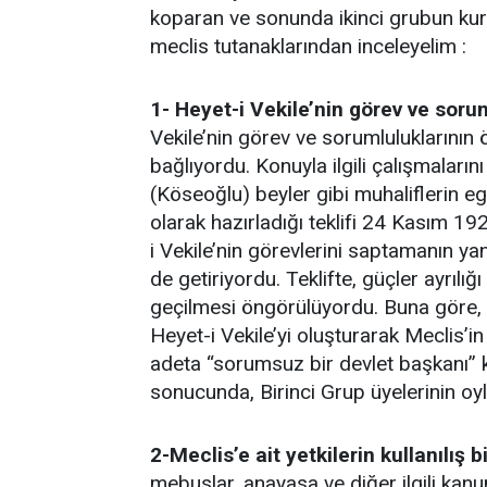
koparan ve sonunda ikinci grubun kuru
meclis tutanaklarından inceleyelim :
1- Heyet-i Vekile’nin görev ve soru
Vekile’nin görev ve sorumluluklarının 
bağlıyordu. Konuyla ilgili çalışmaların
(Köseoğlu) beyler gibi muhaliflerin e
olarak hazırladığı teklifi 24 Kasım 1
i Vekile’nin görevlerini saptamanın ya
de getiriyordu. Teklifte, güçler ayrılı
geçilmesi öngörülüyordu. Buna göre, M
Heyet-i Vekile’yi oluşturarak Meclis’
adeta “sorumsuz bir devlet başkanı” k
sonucunda, Birinci Grup üyelerinin oyl
2-Meclis’e ait yetkilerin kullanılış 
mebuslar, anayasa ve diğer ilgili kan