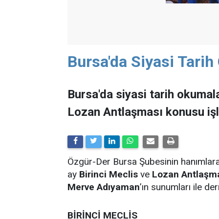
Bursa'da Siyasi Tari
Bursa'da siyasi tarih okumala
Lozan Antlaşması konusu işl
Özgür-Der Bursa Şubesinin hanımlara y
ay
Birinci Meclis
ve
Lozan Antlaşm
Merve Adıyaman
’ın sunumları ile de
BİRİNCİ MECLİS