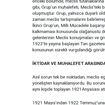
önceki bölümde, meclis tutanaklarına 
gibi, Grup’un muhalefeti, Meclis’teki 
oluşmuştur. Grup, yalnızca duyarlı o
zaman meclis tartışmalarını belirlemi
İkinci Grup’un, Milli Mücadele başarıya
kalkmaması konusunda olağanüstü duy
gelenlerinin Meclis konuşmaları ve g
1923’te yayına başlayan Tan gazetesind
konusunun sürekli vurgulandığı görül
İKTİDAR VE MUHALEFET ARASIND
Asıl sorun tek bir noktadan, meclis e
yönelişten kaynaklanıyordu. Bu sorunun
aynı kişide toplayan 1921Anyasası at
1921 Mayıs’ından 1922 Temmuz’una k