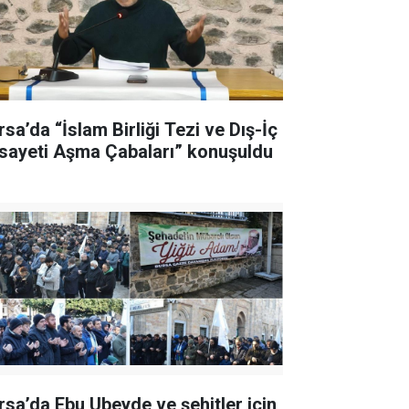
rsa’da “İslam Birliği Tezi ve Dış-İç
sayeti Aşma Çabaları” konuşuldu
rsa’da Ebu Ubeyde ve şehitler için