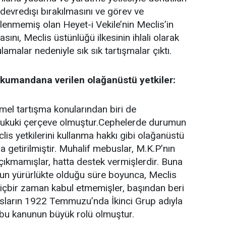
evredışı bırakılmasını ve görev ve
rlenmemiş olan Heyet-i Vekile’nin Meclis’in
ını, Meclis üstünlüğü ilkesinin ihlali olarak
lamalar nedeniyle sık sık tartışmalar çıktı.
kumandana verilen olağanüstü yetkiler:
 temel tartışma konularından biri de
hukuki çerçeve olmuştur.Cephelerde durumun
lis yetkilerini kullanma hakkı gibi olağanüstü
 getirilmiştir. Muhalif mebuslar, M.K.P’nın
çıkmamışlar, hatta destek vermişlerdir. Buna
nun yürürlükte olduğu süre boyunca, Meclis
 hiçbir zaman kabul etmemişler, başından beri
usların 1922 Temmuzu’nda İkinci Grup adıyla
e bu kanunun büyük rolü olmuştur.