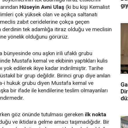
gı
alarından
Hüseyin Avni Ulaş
(ki bu kişi Kemalist
ilimleri çok yüksek olan ve açıkça saltanatı
r) meclis zabıt ceridelerine çokça geçen
 derdinin tek adamlığa itiraz olduğu ve meclisin
ine yönelik olduğunu görürüz.
 bünyesinde onu aşkın irili ufaklı grubu
nde Mustafa kemal ve ekibinin yaptıkları kulis
yok edilerek ikiye kadar indirilmiştir. Tarihe
takil bir grup değildir. Birinci grup diye anılan
a-i hukuk grubu diyen Mustafa kemal ve
Ga
şka bir ifade ile kendilerine teslim olmayanları
Di
lendirmedir.
dü
enirken göz önünde tutulması gereken
ilk nokta
duğu ve iktidara gelme amacı taşımadığıdır. Bir