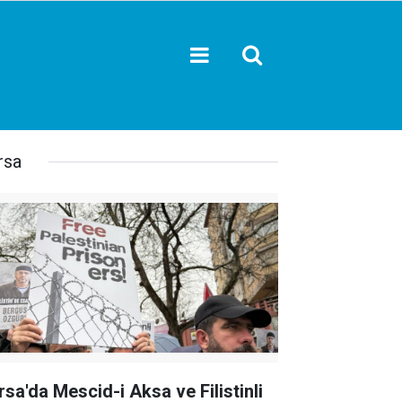
rsa
rsa'da Mescid-i Aksa ve Filistinli