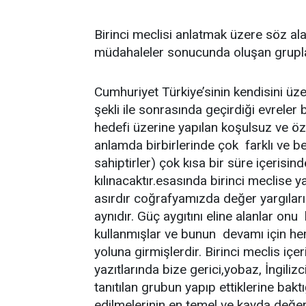
Birinci meclisi anlatmak üzere söz al
müdahaleler sonucunda oluşan gruplar
Cumhuriyet Türkiye’sinin kendisini üze
şekli ile sonrasında geçirdiği evreler bi
hedefi üzerine yapılan koşulsuz ve özve
anlamda birbirlerinde çok farklı ve 
sahiptirler) çok kısa bir süre içerisin
kılınacaktır.esasında birinci meclise 
asırdır coğrafyamızda değer yargıları
aynıdır. Güç aygıtını eline alanlar on
kullanmışlar ve bunun devamı için he
yoluna girmişlerdir. Birinci meclis içer
yazıtlarında bize gerici,yobaz, İngilizci
tanıtılan grubun yapıp ettiklerine bak
edilmelerinin en temel ve kayda değer 