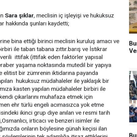
an
Sara şıklar
, meclisin iç işleyişi ve hukuksuz
 hakkında şunları kaydetti;
rine bina ettiği birinci meclisin kuruluş amacı ve
Bu
rbiri ile taban tabana zıttır.barış ve İstikrar
Ve
rili ittifak (ittifak eden faktörler yapısal
beraber yaşama noktasında mutedil bir yapıya
de elitist bir zümrenin iktidarına payanda
yapılan hukuksuz müdahaleler ile yaklaşık bir
mıza kasten yapılan müdahaleler birbiri ile
u kendi çıkarlarını muhafaza etmek için
men ehr türlü engeli acımasızca yok etme
isindeki ikinci grup diye anılan ve resmi tarih
,Osmanlıcı, irticacı ve benzeri isimler ile
tığımızda onların böylesine günah keçisi ilan
Bu
söylemlerinin tek adamlığa itiraz ettiklerini