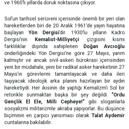
ve 1960’lı yıllarda doruk noktasına çıkıyor.
Sol’un tarihsel serüveni içerisinde önemli bir yeri olan
hareketlerden biri de 20 Aralık 1961’de yayın hayatına
başlayan
Yön Dergisi
’dir. 1930’lu yılların Kadro
Dergisi’nin
Kemalist-Milliyetçi
çizgisini kısmi
farklılıklar dışında sahiplenen
Doğan Avcıoğlu
önderliğindeki Yön Dergisi’ne göre 27 Mayıs, yarım
kalmıştır ve ancak sivil-askeri bürokrasi içerisinden
yeni bir müdahale, yeni bir radikal asker hareketinin 27
Mayıs’ın görevlerini tamamlayacak ve daha ileri
taşıyacak ideolojik arka planını hazırlayan bir aydın
hareketiydi. Her ikisinin de yaptığı Kemalizm’i Sol bir
retorikle sunmaktan başka bir şey değildi.
“Ordu
Gençlik El Ele, Milli Cepheye!”
gibi sloganlarla
sosyalizmi militarizmle akraba yapıyorlar. Bu düşünce
biçiminin en çarpıcı yansıması olarak
Talat Aydemir
cuntalarına bakılabilir.