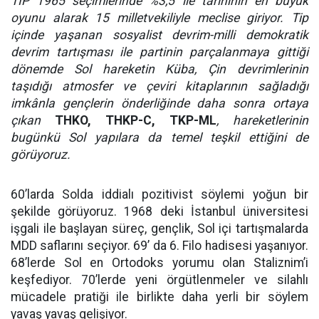
TİP 1965 seçimlerinde %3,5 ile tarihinin en büyük
oyunu alarak 15 milletvekiliyle meclise giriyor. Tip
içinde yaşanan sosyalist devrim-milli demokratik
devrim tartışması ile partinin parçalanmaya gittiği
dönemde Sol hareketin Küba, Çin devrimlerinin
taşıdığı atmosfer ve çeviri kitaplarının sağladığı
imkânla gençlerin önderliğinde daha sonra ortaya
çıkan
THKO, THKP-C, TKP-ML
, hareketlerinin
bugünkü Sol yapılara da temel teşkil ettiğini de
görüyoruz.
60’larda Solda iddialı pozitivist söylemi yoğun bir
şekilde görüyoruz. 1968 deki İstanbul üniversitesi
işgali ile başlayan süreç, gençlik, Sol içi tartışmalarda
MDD saflarını seçiyor. 69’ da 6. Filo hadisesi yaşanıyor.
68’lerde Sol en Ortodoks yorumu olan Staliznim’i
keşfediyor. 70’lerde yeni örgütlenmeler ve silahlı
mücadele pratiği ile birlikte daha yerli bir söylem
yavaş yavaş gelişiyor.