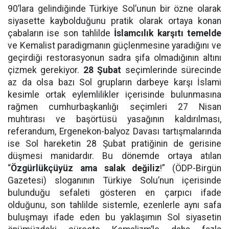
90’lara gelindiğinde Türkiye Sol’unun bir özne olarak
siyasette kaybolduğunu pratik olarak ortaya konan
çabaların ise son tahlilde
İslamcılık karşıtı temelde
ve Kemalist paradigmanın güçlenmesine yaradığını ve
geçirdiği restorasyonun sadra şifa olmadığının altını
çizmek gerekiyor.
28 Şubat
seçimlerinde sürecinde
az da olsa bazı Sol grupların darbeye karşı İslami
kesimle ortak eylemlilikler içerisinde bulunmasına
rağmen cumhurbaşkanlığı seçimleri 27 Nisan
muhtırası ve başörtüsü yasağının kaldırılması,
referandum, Ergenekon-balyoz Davası tartışmalarında
ise Sol hareketin 28 Şubat pratiğinin de gerisine
düşmesi manidardır. Bu dönemde ortaya atılan
“
Özgürlükçüyüz ama salak değiliz
!” (ÖDP-Birgün
Gazetesi) sloganının Türkiye Solu’nun içerisinde
bulunduğu sefaleti gösteren en çarpıcı ifade
olduğunu, son tahlilde sistemle, ezenlerle aynı safa
buluşmayı ifade eden bu yaklaşımın Sol siyasetin