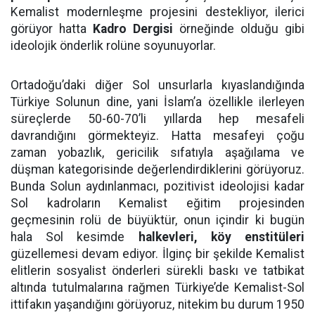
Kemalist modernleşme projesini destekliyor, ilerici
görüyor hatta
Kadro Dergisi
örneğinde olduğu gibi
ideolojik önderlik rolüne soyunuyorlar.
Ortadoğu’daki diğer Sol unsurlarla kıyaslandığında
Türkiye Solunun dine, yani İslam’a özellikle ilerleyen
süreçlerde 50-60-70’li yıllarda hep mesafeli
davrandığını görmekteyiz. Hatta mesafeyi çoğu
zaman yobazlık, gericilik sıfatıyla aşağılama ve
düşman kategorisinde değerlendirdiklerini görüyoruz.
Bunda Solun aydınlanmacı, pozitivist ideolojisi kadar
Sol kadroların Kemalist eğitim projesinden
geçmesinin rolü de büyüktür, onun içindir ki bugün
hala Sol kesimde
halkevleri, köy enstitüleri
güzellemesi devam ediyor. İlginç bir şekilde Kemalist
elitlerin sosyalist önderleri sürekli baskı ve tatbikat
altında tutulmalarına rağmen Türkiye’de Kemalist-Sol
ittifakın yaşandığını görüyoruz, nitekim bu durum 1950