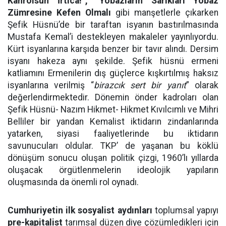
Kahrolsun İrtica!”, “Yobazların Sarıkları Yobaz
Zümresine Kefen Olmalı
gibi manşetlerle çıkarken
Şefik Hüsnü’de bir taraftan isyanın bastırılmasında
Mustafa Kemal’i destekleyen makaleler yayınlıyordu.
Kürt isyanlarına karşıda benzer bir tavır alındı. Dersim
isyanı hakeza aynı şekilde. Şefik hüsnü ermeni
katliamını Ermenilerin dış güçlerce kışkırtılmış haksız
isyanlarına verilmiş “
birazcık sert bir yanıt
” olarak
değerlendirmektedir. Dönemin önder kadroları olan
Şefik Hüsnü- Nazım Hikmet- Hikmet Kıvılcımlı ve Mihri
Belliler bir yandan Kemalist iktidarın zindanlarında
yatarken, siyasi faaliyetlerinde bu iktidarın
savunucuları oldular. TKP’ de yaşanan bu köklü
dönüşüm sonucu oluşan politik çizgi, 1960’lı yıllarda
oluşacak örgütlenmelerin ideolojik yapıların
oluşmasında da önemli rol oynadı.
Cumhuriyetin ilk sosyalist aydınları
toplumsal yapıyı
pre-kapitalist
tarımsal düzen diye çözümledikleri için