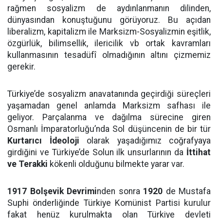
rağmen sosyalizm de aydınlanmanın dilinden,
dünyasından konuştuğunu görüyoruz. Bu açıdan
liberalizm, kapitalizm ile Marksizm-Sosyalizmin eşitlik,
özgürlük, bilimsellik, ilericilik vb ortak kavramları
kullanmasının tesadüfî olmadığının altını çizmemiz
gerekir.
Türkiye’de sosyalizm anavatanında geçirdiği süreçleri
yaşamadan genel anlamda Marksizm safhası ile
geliyor. Parçalanma ve dağılma sürecine giren
Osmanlı İmparatorluğu’nda Sol düşüncenin de bir tür
Kurtarıcı İdeoloji
olarak yaşadığımız coğrafyaya
girdiğini ve Türkiye’de Solun ilk unsurlarının da
İttihat
ve Terakki
kökenli olduğunu bilmekte yarar var.
1917 Bolşevik Devrimi
nden sonra
1920
de Mustafa
Suphi önderliğinde Türkiye Komünist Partisi kurulur
fakat henüz kurulmakta olan Türkiye devleti