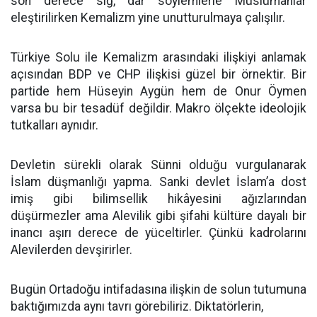
son derece sığ, dar söylemlerle Müslümanlar
eleştirilirken Kemalizm yine unutturulmaya çalışılır.
Türkiye Solu ile Kemalizm arasındaki ilişkiyi anlamak
açısından BDP ve CHP ilişkisi güzel bir örnektir. Bir
partide hem Hüseyin Aygün hem de Onur Öymen
varsa bu bir tesadüf değildir. Makro ölçekte ideolojik
tutkalları aynıdır.
Devletin sürekli olarak Sünni olduğu vurgulanarak
İslam düşmanlığı yapma. Sanki devlet İslam’a dost
imiş gibi bilimsellik hikâyesini ağızlarından
düşürmezler ama Alevilik gibi şifahi kültüre dayalı bir
inancı aşırı derece de yüceltirler. Çünkü kadrolarını
Alevilerden devşirirler.
Bugün Ortadoğu intifadasına ilişkin de solun tutumuna
baktığımızda aynı tavrı görebiliriz. Diktatörlerin,