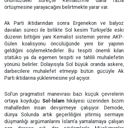
önümüzdeki süreçte Kemalizm’le daha fazla
örtüşmesine yarayacağını belirtmekte yarar var.
Ak Parti iktidarından sonra Ergenekon ve balyoz
davaları süreci ile birlikte Sol kesim Türkiye’de eski
düzenin bittiğini yani Kemalist sistemin yerine AKP-
Gülen koalisyonu öncülüğünde yeni bir yapının
geldiğini söylemektedirler. Bu tespiti önemli kılan
statüko ya da egemen tespiti ve tahlili muhalefetin
yönünü belirler. Dolayısıyla Sol büyük oranda askere,
darbecilere muhalefet etmeyip bütün gücüyle Ak
Parti iktidarına yüklenmesine yol açıyor.
Sol’un pragmatist manevrası bazı küçük çevrelerin
ortaya koyduğu
Sol-İslam
hikâyesi üzerinden bizim
mahalleden insan devşirmeye çalışıyor. Demode,
dünya Solunda artık geçerliliğini yitirmiş sermaye
düşmanlığı argümanlarını İslam’a yamalamaya çalışan