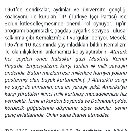
1961’de sendikalar, aydınlar ve üniversite gençliği
koalisyonu ile kurulan TİP (Türkiye İşçi Partisi) ise
Solun kitleselleşmesinde önemli rol oynuyor. Tip’in
programı bağımsızlık, çağdaş uygarlık seviyesi, ulusal
kalkınma gibi Kemalizm’e ait vurgular içeriyor. Mesela
1967’nin 10 Kasımında yayımladıkları bildiri Kemalizm
ile olan ilişkilerini anlamamızı kolaylaştırabilir:
Atatürk
her şeyden önce halaskar gazi Mustafa Kemal
Paşa’dır. Emperyalizme karşı tarihin ilk milli savaşın
önderidir. Bütün mazlum esir milletlere hürriyet yolunu
göstermiş olan büyük kurtarıcıdır.(…) Atatürk’ü sevgi
ve saygı ile anmanın, ona en yaraşır şekli, Amerika’ya
karşı yürütülen ikinci milli kurtuluş mücadelemize hız
vermektir. İzmir in kordon boyunda ve Dolmabahçe’de,
körpecik göğüslerine düşmana siper edenler, senin
genç evlatlarındır. Onlar sana ihanet etmediler.