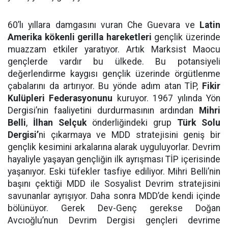
60’lı yıllara damgasını vuran Che Guevara ve
Latin
Amerika kökenli gerilla hareketleri
gençlik üzerinde
muazzam etkiler yaratıyor. Artık Marksist Maocu
gençlerde vardır bu ülkede. Bu potansiyeli
değerlendirme kaygısı gençlik üzerinde örgütlenme
çabalarını da artırıyor. Bu yönde adım atan TİP,
Fikir
Kulüpleri Federasyonunu
kuruyor. 1967 yılında Yön
Dergisi’nin faaliyetini durdurmasının ardından
Mihri
Belli
,
İlhan Selçuk
önderliğindeki grup
Türk Solu
Dergisi’
ni çıkarmaya ve MDD stratejisini geniş bir
gençlik kesimini arkalarına alarak uyguluyorlar. Devrim
hayaliyle yaşayan gençliğin ilk ayrışması TİP içerisinde
yaşanıyor. Eski tüfekler tasfiye ediliyor. Mihri Belli’nin
başını çektiği MDD ile Sosyalist Devrim stratejisini
savunanlar ayrışıyor. Daha sonra MDD’de kendi içinde
bölünüyor. Gerek Dev-Genç gerekse Doğan
Avcıoğlu’nun Devrim Dergisi gençleri devrime