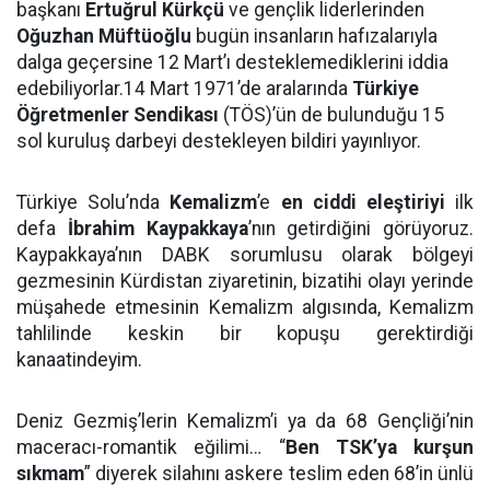
başkanı
Ertuğrul Kürkçü
ve gençlik liderlerinden
Oğuzhan Müftüoğlu
bugün insanların hafızalarıyla
dalga geçersine 12 Mart’ı desteklemediklerini iddia
edebiliyor­lar.14 Mart 1971’de aralarında
Türkiye
Öğretmenler Sendikası
(TÖS)’ün de bulundu­ğu 15
sol kuruluş darbeyi destekleyen bildiri yayınlıyor.
Türkiye Solu’nda
Kemalizm
’e
en ciddi eleştiriyi
ilk
defa
İbrahim Kaypakkaya
’nın getirdiğini görüyoruz.
Kaypakkaya’nın DABK sorumlusu olarak bölgeyi
gezmesinin Kürdistan ziyaretinin, bizatihi olayı yerinde
müşahede etmesinin Kemalizm algısında, Kemalizm
tahlilinde keskin bir kopuşu gerektirdiği
kanaatindeyim.
Deniz Gezmiş’lerin Kemalizm’i ya da 68 Gençliği’nin
maceracı-romantik eğilimi… “
Ben TSK’ya kurşun
sıkmam
” diyerek silahını askere teslim eden 68’in ünlü