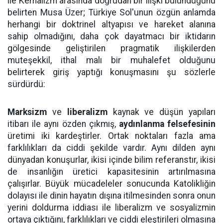
ile Kemalizm arasında doğrudan bir ilişki bulunduğunu
belirten Musa Üzer; Türkiye Sol'unun özgün anlamda
herhangi bir doktrinel altyapısı ve hareket alanına
sahip olmadığını, daha çok dayatmacı bir iktidarın
gölgesinde geliştirilen pragmatik ilişkilerden
muteşekkil, ithal malı bir muhalefet olduğunu
belirterek giriş yaptığı konuşmasını şu sözlerle
sürdürdü:
Marksizm
ve
liberalizm
kaynak ve düşün yapıları
itibarı ile aynı özden çıkmış,
aydınlanma felsefesinin
üretimi iki kardeştirler. Ortak noktaları fazla ama
farklılıkları da ciddi şekilde vardır. Aynı dilden aynı
dünyadan konuşurlar, ikisi içinde bilim referanstır, ikisi
de insanlığın üretici kapasitesinin artırılmasına
çalışırlar. Büyük mücadeleler sonucunda Katolikliğin
dolayısı ile dinin hayatın dışına itilmesinden sonra onun
yerini doldurma iddiası ile liberalizm ve sosyalizmin
ortaya çıktığını, farklılıkları ve ciddi eleştirileri olmasına