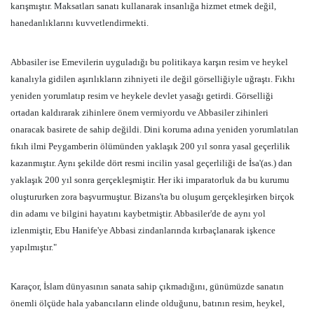
karışmıştır. Maksatları sanatı kullanarak insanlığa hizmet etmek değil,
hanedanlıklarını kuvvetlendirmekti.
Abbasiler ise Emevilerin uyguladığı bu politikaya karşın resim ve heykel
kanalıyla gidilen aşırılıkların zihniyeti ile değil görselliğiyle uğraştı. Fıkhı
yeniden yorumlatıp resim ve heykele devlet yasağı getirdi. Görselliği
ortadan kaldırarak zihinlere önem vermiyordu ve Abbasiler zihinleri
onaracak basirete de sahip değildi. Dini koruma adına yeniden yorumlatılan
fıkıh ilmi Peygamberin ölümünden yaklaşık 200 yıl sonra yasal geçerlilik
kazanmıştır. Aynı şekilde dört resmi incilin yasal geçerliliği de İsa'(as.) dan
yaklaşık 200 yıl sonra gerçekleşmiştir. Her iki imparatorluk da bu kurumu
oluştururken zora başvurmuştur. Bizans'ta bu oluşum gerçekleşirken birçok
din adamı ve bilgini hayatını kaybetmiştir. Abbasiler'de de aynı yol
izlenmiştir, Ebu Hanife'ye Abbasi zindanlarında kırbaçlanarak işkence
yapılmıştır."
Karaçor,
İslam dünyasının sanata sahip çıkmadığını, günümüzde sanatın
önemli ölçüde hala yabancıların elinde olduğunu, batının resim, heykel,