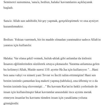
Seminerci sunumuna, 'sana'a, bediun, halaka' kavramlarını açıklayarak
başladı.
Sana'a: Allah sun sahibidir, bir şey yapmak, gerçekleştirmek ve ona ayniyet
kazandırmaktır.
Bediun: Yoktan varetmek, bir ön madde olmadan yaratmaktır sadece Allah'ın
yaratısı için kullanılır.
Halaka: Var olana şekil vermek, huluk-ahlak gibi anlamlar da üstlenir.
İnsanın eğilimlerinden süzülerek ortaya çıkmasıdır. Yaratma anlamına gelen
bu kelimeyi Allah, Maide suresi 110. ayette Hz.İsa için kullanıyor. "…Hani
ben sana vahyi ve nimeti yani Tevrat ve İncili talim ettirmiştim! Hani sen
benim iznimle çamurdan kuş maketi yapmış (tahluku), ona üflemiş ve o da
benim iznimle kuş oluvermişti…" Bu kavram Kur'an'ın farklı yerlerinde de
insan için kullanılmıştır fakat kavramlar arasındaki ince ayrımı merak
etmeyen insanlar bu kavramı tümden insan için yasaklama yoluna
gitmişlerdir.