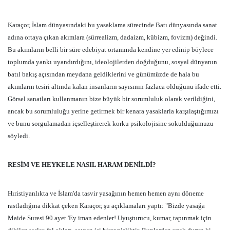
Karaçor, İslam dünyasındaki bu yasaklama sürecinde Batı dünyasında sanat
adına ortaya çıkan akımlara (sürrealizm, dadaizm, kübizm, fovizm) değindi.
Bu akımların belli bir süre edebiyat ortamında kendine yer edinip böylece
toplumda yankı uyandırdığını, ideolojilerden doğduğunu, sosyal dünyanın
batıl bakış açısından meydana geldiklerini ve günümüzde de hala bu
akımların tesiri altında kalan insanların sayısının fazlaca olduğunu ifade etti.
Görsel sanatları kullanmanın bize büyük bir sorumluluk olarak verildiğini,
ancak bu sorumluluğu yerine getirmek bir kenara yasaklarla karşılaştığımızı
ve bunu sorgulamadan içselleştirerek korku psikolojisine sokulduğumuzu
söyledi.
RESİM VE HEYKELE NASIL HARAM DENİLDİ?
Hıristiyanlıkta ve İslam'da tasvir yasağının hemen hemen aynı döneme
rastladığına dikkat çeken Karaçor, şu açıklamaları yaptı: "Bizde yasağa
Maide Suresi 90.ayet 'Ey iman edenler! Uyuşturucu, kumar, tapınmak için