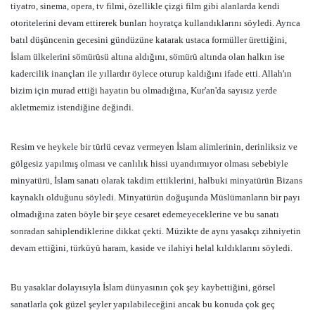
tiyatro, sinema, opera, tv filmi, özellikle çizgi film gibi alanlarda kendi
otoritelerini devam ettirerek bunları hoyratça kullandıklarını söyledi. Ayrıca
batıl düşüncenin gecesini gündüzüne katarak ustaca formüller ürettiğini,
İslam ülkelerini sömürüsü altına aldığını, sömürü altında olan halkın ise
kadercilik inançları ile yıllardır öylece oturup kaldığını ifade etti.
Allah'ın
bizim için murad ettiği hayatın bu olmadığına, Kur'an'da sayısız yerde
akletmemiz istendiğine değindi.
Resim ve heykele bir türlü cevaz vermeyen İslam alimlerinin, derinliksiz ve
gölgesiz yapılmış olması ve canlılık hissi uyandırmıyor olması sebebiyle
minyatürü, İslam sanatı olarak takdim ettiklerini, halbuki minyatürün Bizans
kaynaklı olduğunu söyledi. Minyatürün doğuşunda Müslümanların bir payı
olmadığına zaten böyle bir şeye cesaret edemeyeceklerine ve bu sanatı
sonradan sahiplendiklerine dikkat çekti. Müzikte de aynı yasakçı zihniyetin
devam ettiğini, türküyü haram, kaside ve ilahiyi helal kıldıklarını söyledi.
Bu yasaklar dolayısıyla İslam dünyasının çok şey kaybettiğini, görsel
sanatlarla çok güzel şeyler yapılabileceğini ancak bu konuda çok geç