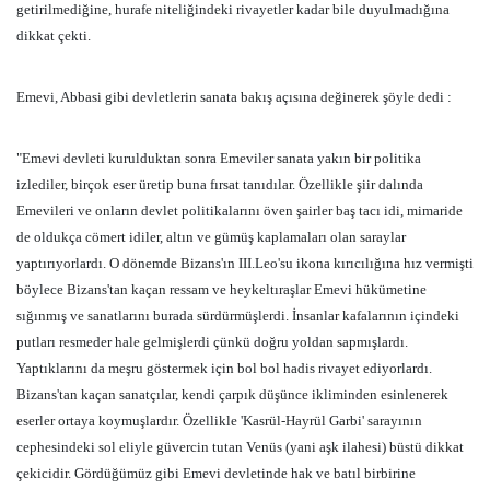
getirilmediğine, hurafe niteliğindeki rivayetler kadar bile duyulmadığına
dikkat çekti.
Emevi, Abbasi gibi devletlerin sanata bakış açısına değinerek şöyle dedi :
"Emevi devleti kurulduktan sonra Emeviler sanata yakın bir politika
izlediler, birçok eser üretip buna fırsat tanıdılar. Özellikle şiir dalında
Emevileri ve onların devlet politikalarını öven şairler baş tacı idi, mimaride
de oldukça cömert idiler, altın ve gümüş kaplamaları olan saraylar
yaptırıyorlardı. O dönemde Bizans'ın III.Leo'su ikona kırıcılığına hız vermişti
böylece Bizans'tan kaçan ressam ve heykeltıraşlar Emevi hükümetine
sığınmış ve sanatlarını burada sürdürmüşlerdi. İnsanlar kafalarının içindeki
putları resmeder hale gelmişlerdi çünkü doğru yoldan sapmışlardı.
Yaptıklarını da meşru göstermek için bol bol hadis rivayet ediyorlardı.
Bizans'tan kaçan sanatçılar, kendi çarpık düşünce ikliminden esinlenerek
eserler ortaya koymuşlardır. Özellikle 'Kasrül-Hayrül Garbi' sarayının
cephesindeki sol eliyle güvercin tutan Venüs (yani aşk ilahesi) büstü dikkat
çekicidir. Gördüğümüz gibi Emevi devletinde hak ve batıl birbirine