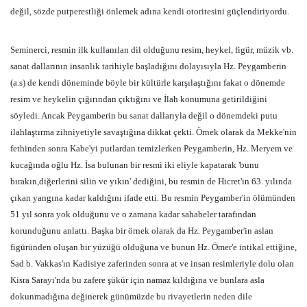
değil, sözde putperestliği önlemek adına kendi otoritesini güçlendiriyordu.
Seminerci, resmin ilk kullanılan dil olduğunu resim, heykel, figür, müzik vb.
sanat dallarının insanlık tarihiyle başladığını dolayısıyla Hz. Peygamberin
(a.s) de kendi döneminde böyle bir kültürle karşılaştığını fakat o dönemde
resim ve heykelin çığırından çıktığını ve İlah konumuna getirildiğini
söyledi. Ancak Peygamberin bu sanat dallarıyla değil o dönemdeki putu
ilahlaştırma zihniyetiyle savaştığına dikkat çekti. Örnek olarak da Mekke'nin
fethinden sonra Kabe'yi putlardan temizlerken Peygamberin, Hz. Meryem ve
kucağında oğlu Hz. İsa bulunan bir resmi iki eliyle kapatarak 'bunu
bırakın,diğerlerini silin ve yıkın' dediğini, bu resmin de Hicret'in 63. yılında
çıkan yangına kadar kaldığını ifade etti. Bu resmin Peygamber'in ölümünden
51 yıl sonra yok olduğunu ve o zamana kadar sahabeler tarafından
korunduğunu anlattı. Başka bir örnek olarak da Hz. Peygamber'in aslan
figüründen oluşan bir yüzüğü olduğuna ve bunun Hz. Ömer'e intikal ettiğine,
Sad b. Vakkas'ın Kadisiye zaferinden sonra at ve insan resimleriyle dolu olan
Kisra Sarayı'nda bu zafere şükür için namaz kıldığına ve bunlara asla
dokunmadığına değinerek günümüzde bu rivayetlerin neden dile