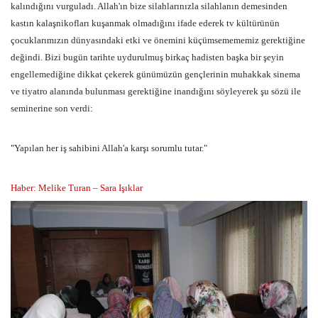
kalındığını vurguladı. Allah'ın bize silahlarınızla silahlanın demesinden
kastın kalaşnikofları kuşanmak olmadığını ifade ederek tv kültürünün
çocuklarımızın dünyasındaki etki ve önemini küçümsemememiz gerektiğine
değindi. Bizi bugün tarihte uydurulmuş birkaç hadisten başka bir şeyin
engellemediğine dikkat çekerek günümüzün gençlerinin muhakkak sinema
ve tiyatro alanında bulunması gerektiğine inandığını söyleyerek şu sözü ile
seminerine son verdi:
"Yapılan her iş sahibini Allah'a karşı sorumlu tutar."
Haber: Melike Turan – Sara Işıklar