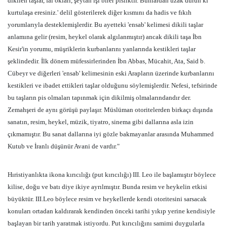
dikilen taşlar, fal okları, şeytan işi birer pisliktir. Bunlardan uzak durun ki
kurtulaşa eresiniz.' delil gösterilerek diğer kısmını da hadis ve fıkıh
yorumlarıyla desteklemişlerdir. Bu ayetteki 'ensab' kelimesi dikili taşlar
anlamına gelir (resim, heykel olarak algılanmıştır) ancak dikili taşa İbn
Kesir'in yorumu, müşriklerin kurbanlarını yanlarında kestikleri taşlar
şeklindedir. İlk dönem müfessirlerinden İbn Abbas, Mücahit, Ata, Said b.
Cübeyr ve diğerleri 'ensab' kelimesinin eski Arapların üzerinde kurbanlarını
kestikleri ve ibadet ettikleri taşlar olduğunu söylemişlerdir. Nefesi, tefsirinde
bu taşların pis olmaları tapınmak için dikilmiş olmalarındandır der.
Zemahşeri de aynı görüşü paylaşır. Müslüman otoritelerden birkaçı dışında
sanatın, resim, heykel, müzik, tiyatro, sinema gibi dallarına asla izin
çıkmamıştır. Bu sanat dallarına iyi gözle bakmayanlar arasında Muhammed
Kutub ve İranlı düşünür Avani de vardır."
Hıristiyanlıkta ikona kırıcılığı (put kırıcılığı) III. Leo ile başlamıştır böylece
kilise, doğu ve batı diye ikiye ayrılmıştır. Bunda resim ve heykelin etkisi
büyüktür. III.Leo böylece resim ve heykellerde kendi otoritesini sarsacak
konuları ortadan kaldırarak kendinden önceki tarihi yıkıp yerine kendisiyle
başlayan bir tarih yaratmak istiyordu. Put kırıcılığını samimi duygularla