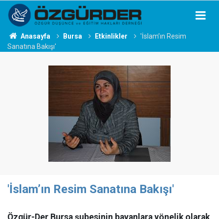
Anasayfa
Bursa
Etkinlikler
'İslam’ın Resim
Sanatına Bakışı'
'İslam’ın Resim Sanatına Bakışı'
Özgür-Der Bursa şubesinin bayanlara yönelik olarak