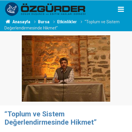
Anasayfa
Bursa
Etkinlikler
“Toplum ve Sistem
Değerlendirmesinde Hikmet”
“Toplum ve Sistem
Değerlendirmesinde Hikmet”