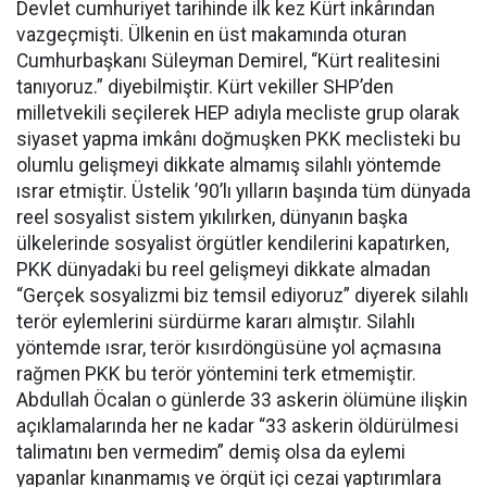
Devlet cumhuriyet tarihinde ilk kez Kürt inkârından
vazgeçmişti. Ülkenin en üst makamında oturan
Cumhurbaşkanı Süleyman Demirel, “Kürt realitesini
tanıyoruz.” diyebilmiştir. Kürt vekiller SHP’den
milletvekili seçilerek HEP adıyla mecliste grup olarak
siyaset yapma imkânı doğmuşken PKK meclisteki bu
olumlu gelişmeyi dikkate almamış silahlı yöntemde
ısrar etmiştir. Üstelik ’90’lı yılların başında tüm dünyada
reel sosyalist sistem yıkılırken, dünyanın başka
ülkelerinde sosyalist örgütler kendilerini kapatırken,
PKK dünyadaki bu reel gelişmeyi dikkate almadan
“Gerçek sosyalizmi biz temsil ediyoruz” diyerek silahlı
terör eylemlerini sürdürme kararı almıştır. Silahlı
yöntemde ısrar, terör kısırdöngüsüne yol açmasına
rağmen PKK bu terör yöntemini terk etmemiştir.
Abdullah Öcalan o günlerde 33 askerin ölümüne ilişkin
açıklamalarında her ne kadar “33 askerin öldürülmesi
talimatını ben vermedim” demiş olsa da eylemi
yapanlar kınanmamış ve örgüt içi cezai yaptırımlara