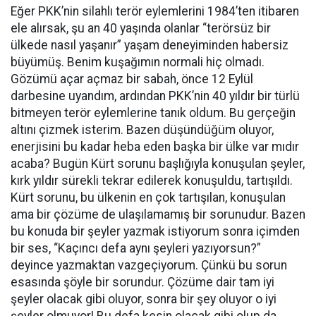
Eğer PKK’nin silahlı terör eylemlerini 1984’ten itibaren
ele alırsak, şu an 40 yaşında olanlar “terörsüz bir
ülkede nasıl yaşanır” yaşam deneyiminden habersiz
büyümüş. Benim kuşağımın normali hiç olmadı.
Gözümü açar açmaz bir sabah, önce 12 Eylül
darbesine uyandım, ardından PKK’nin 40 yıldır bir türlü
bitmeyen terör eylemlerine tanık oldum. Bu gerçeğin
altını çizmek isterim. Bazen düşündüğüm oluyor,
enerjisini bu kadar heba eden başka bir ülke var mıdır
acaba? Bugün Kürt sorunu başlığıyla konuşulan şeyler,
kırk yıldır sürekli tekrar edilerek konuşuldu, tartışıldı.
Kürt sorunu, bu ülkenin en çok tartışılan, konuşulan
ama bir çözüme de ulaşılamamış bir sorunudur. Bazen
bu konuda bir şeyler yazmak istiyorum sonra içimden
bir ses, “Kaçıncı defa aynı şeyleri yazıyorsun?”
deyince yazmaktan vazgeçiyorum. Çünkü bu sorun
esasında şöyle bir sorundur. Çözüme dair tam iyi
şeyler olacak gibi oluyor, sonra bir şey oluyor o iyi