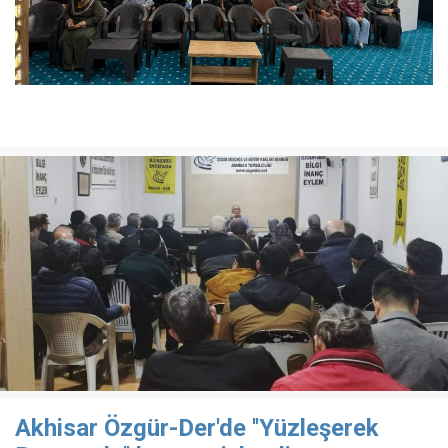
Akhisar Özgür-Der'de ''Yüzleşerek