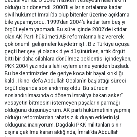
cezası verildi. O dönem askeri vesayetin hâlâ hâkim
olduğu bir dönemdi. 2000’li yılların ortalarına kadar
sivil hükümet İmralı’da olup bitenler üzerine açıklama
bile yapamıyordu. 1999’dan 2004’e kadar tam beş yıl
örgüt eylem yapmadı. Bu süre içinde 2002’de iktidar
olan AK Parti hükümeti AB reformlarına hız vererek
çok önemli gelişmeler kaydetmişti. Biz Türkiye uçuşa
geçti her şey iyi olacak diye düşünürken, artık örgüt
bitti bir daha silahlara dönülmez beklentisi içindeyken,
PKK 2004 yazında silahlı eylemlerine yeniden başladı.
Bu beklentimizden de geriye koca bir hayal kırıklığı
kaldı. İkinci defa Abdullah Öcalan’ın başlattığı süreci
örgüt dışarıda sonlandırmış oldu. Bu sürecin
sonlandırılmasında o dönem İmralı’ya bakan askerî
vesayetin bitmesini istemeyen paşaların parmağı
olduğunu düşünüyorum. AK parti hükümetinin yapmış
olduğu reformlardan rahatsızlık duyan erklerin işi
olduğuna inanıyorum. Dağdaki PKK militanları sınır
dışına çekilme kararı aldığında, İmralı’da Abdullah