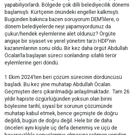
yapabiliyorlardı. Bölgede çok dilli belediyecilik dönemi
başlamıştı. Kürtçenin önündeki engeller kalkmıştı.
Bugünden bakınca bazen soruyorum DEM’lilere, o
dönem belediyelerde neyi yapamıyordunuz da
çukur/hendek eylemlerine alet oldunuz? Örgüte
angaje bir siyaset ve yerel yönetim tarzı HDP’nin
kazanımlarının sonu oldu. Bir kez daha örgüt Abdullah
Öcalan’la başlayan süreci sonlandırıp silahlı terör
eylemlerine geri döndü.
1 Ekim 2024’ten beri çözüm sürecinin dördüncüsü
başladı. Bu kez yine muhatap Abdullah Öcalan.
Geçmişten ders çıkarılmadığı anlaşılmaktadır. Tam 26
yıldır hapiste özgürlüğünden yoksun olan birini
böylesine tarihî, siyasî bir sorunun çözümünde
muhatap kabul etmek, bence geçmişte de doğru
değildi, bugün de doğru değil. Hele bir de daha
önceleri aynı kişiyle üç defa denenmiş ve üçü de