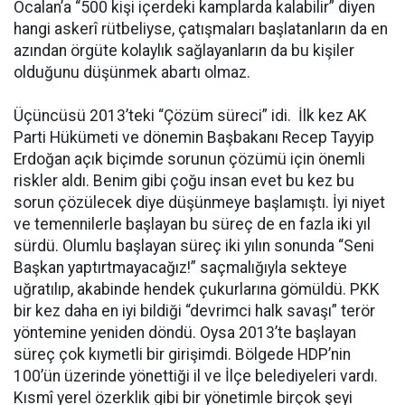
Öcalan’a “500 kişi içerdeki kamplarda kalabilir” diyen
hangi askerî rütbeliyse, çatışmaları başlatanların da en
azından örgüte kolaylık sağlayanların da bu kişiler
olduğunu düşünmek abartı olmaz.
Üçüncüsü 2013’teki “Çözüm süreci” idi. İlk kez AK
Parti Hükümeti ve dönemin Başbakanı Recep Tayyip
Erdoğan açık biçimde sorunun çözümü için önemli
riskler aldı. Benim gibi çoğu insan evet bu kez bu
sorun çözülecek diye düşünmeye başlamıştı. İyi niyet
ve temennilerle başlayan bu süreç de en fazla iki yıl
sürdü. Olumlu başlayan süreç iki yılın sonunda “Seni
Başkan yaptırtmayacağız!” saçmalığıyla sekteye
uğratılıp, akabinde hendek çukurlarına gömüldü. PKK
bir kez daha en iyi bildiği “devrimci halk savaşı” terör
yöntemine yeniden döndü. Oysa 2013’te başlayan
süreç çok kıymetli bir girişimdi. Bölgede HDP’nin
100’ün üzerinde yönettiği il ve İlçe belediyeleri vardı.
Kısmî yerel özerklik gibi bir yönetimle birçok şeyi