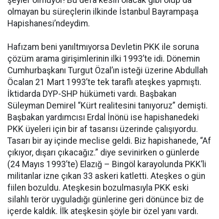
şeyler olmuyor! Bu defa kesin olacak gibi olup da
olmayan bu süreçlerin ilkinde İstanbul Bayrampaşa
Hapishanesi’ndeydim.
Hafızam beni yanıltmıyorsa Devletin PKK ile soruna
çözüm arama girişimlerinin ilki 1993’te idi. Dönemin
Cumhurbaşkanı Turgut Özal’ın isteği üzerine Abdullah
Öcalan 21 Mart 1993’te tek taraflı ateşkes yapmıştı.
İktidarda DYP-SHP hükümeti vardı. Başbakan
Süleyman Demirel “Kürt realitesini tanıyoruz” demişti.
Başbakan yardımcısı Erdal İnönü ise hapishanedeki
PKK üyeleri için bir af tasarısı üzerinde çalışıyordu.
Tasarı bir ay içinde meclise geldi. Biz hapishanede, “Af
çıkıyor, dışarı çıkacağız.” diye sevinirken o günlerde
(24 Mayıs 1993’te) Elazığ – Bingöl karayolunda PKK’li
militanlar izne çıkan 33 askeri katletti. Ateşkes o gün
fiilen bozuldu. Ateşkesin bozulmasıyla PKK eski
silahlı terör uyguladığı günlerine geri dönünce biz de
içerde kaldık. İlk ateşkesin şöyle bir özel yanı vardı.