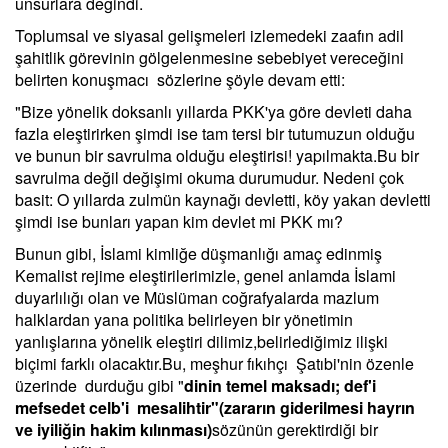
unsurlara değindi.
Toplumsal ve siyasal gelişmeleri izlemedeki zaafın adil
şahitlik görevinin gölgelenmesine sebebiyet vereceğini
belirten konuşmacı sözlerine şöyle devam etti:
"Bize yönelik doksanlı yıllarda PKK'ya göre devleti daha
fazla eleştirirken şimdi ise tam tersi bir tutumuzun olduğu
ve bunun bir savrulma olduğu eleştirisi! yapılmakta.Bu bir
savrulma değil değişimi okuma durumudur. Nedeni çok
basit: O yıllarda zulmün kaynağı devletti, köy yakan devletti
şimdi ise bunları yapan kim devlet mi PKK mı?
Bunun gibi, İslami kimliğe düşmanlığı amaç edinmiş
Kemalist rejime eleştirilerimizle, genel anlamda İslami
duyarlılığı olan ve Müslüman coğrafyalarda mazlum
halklardan yana politika belirleyen bir yönetimin
yanlışlarına yönelik eleştiri dilimiz,belirlediğimiz ilişki
biçimi farklı olacaktır.Bu, meşhur fıkıhçı Şatıbi'nin özenle
üzerinde durduğu gibi "
dinin temel maksadı; def'i
mefsedet celb'i mesalihtir"(zararın giderilmesi hayrın
ve iyiliğin hakim kılınması)
sözünün gerektirdiği bir