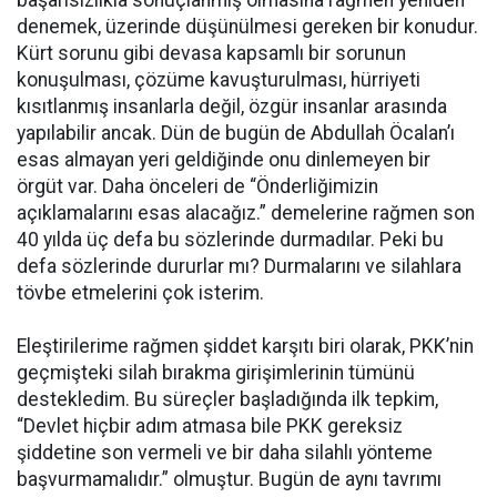
başarısızlıkla sonuçlanmış olmasına rağmen yeniden
denemek, üzerinde düşünülmesi gereken bir konudur.
Kürt sorunu gibi devasa kapsamlı bir sorunun
konuşulması, çözüme kavuşturulması, hürriyeti
kısıtlanmış insanlarla değil, özgür insanlar arasında
yapılabilir ancak. Dün de bugün de Abdullah Öcalan’ı
esas almayan yeri geldiğinde onu dinlemeyen bir
örgüt var. Daha önceleri de “Önderliğimizin
açıklamalarını esas alacağız.” demelerine rağmen son
40 yılda üç defa bu sözlerinde durmadılar. Peki bu
defa sözlerinde dururlar mı? Durmalarını ve silahlara
tövbe etmelerini çok isterim.
Eleştirilerime rağmen şiddet karşıtı biri olarak, PKK’nin
geçmişteki silah bırakma girişimlerinin tümünü
destekledim. Bu süreçler başladığında ilk tepkim,
“Devlet hiçbir adım atmasa bile PKK gereksiz
şiddetine son vermeli ve bir daha silahlı yönteme
başvurmamalıdır.” olmuştur. Bugün de aynı tavrımı