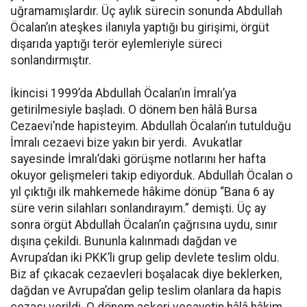
uğramamışlardır. Üç aylık sürecin sonunda Abdullah
Öcalan’ın ateşkes ilanıyla yaptığı bu girişimi, örgüt
dışarıda yaptığı terör eylemleriyle süreci
sonlandırmıştır.
İkincisi 1999’da Abdullah Öcalan’ın İmralı’ya
getirilmesiyle başladı. O dönem ben hâlâ Bursa
Cezaevi’nde hapisteyim. Abdullah Öcalan’ın tutulduğu
İmralı cezaevi bize yakın bir yerdi. Avukatlar
sayesinde İmralı’daki görüşme notlarını her hafta
okuyor gelişmeleri takip ediyorduk. Abdullah Öcalan o
yıl çıktığı ilk mahkemede hâkime dönüp “Bana 6 ay
süre verin silahları sonlandırayım.” demişti. Üç ay
sonra örgüt Abdullah Öcalan’ın çağrısına uydu, sınır
dışına çekildi. Bununla kalınmadı dağdan ve
Avrupa’dan iki PKK’li grup gelip devlete teslim oldu.
Biz af çıkacak cezaevleri boşalacak diye beklerken,
dağdan ve Avrupa’dan gelip teslim olanlara da hapis