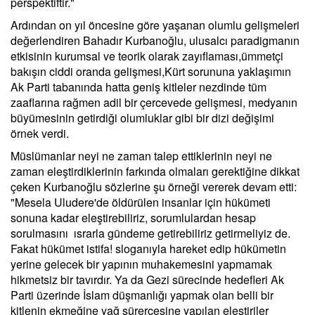
perspektiftir."
Ardından on yıl öncesine göre yaşanan olumlu gelişmeleri
değerlendiren Bahadır Kurbanoğlu, ulusalcı paradigmanın
etkisinin kurumsal ve teorik olarak zayıflaması,ümmetçi
bakışın ciddi oranda gelişmesi,Kürt sorununa yaklaşımın
Ak Parti tabanında hatta geniş kitleler nezdinde tüm
zaaflarına rağmen adil bir çercevede gelişmesi, medyanın
büyümesinin getirdiği olumluklar gibi bir dizi değişimi
örnek verdi.
Müslümanlar neyi ne zaman talep ettiklerinin neyi ne
zaman eleştirdiklerinin farkında olmaları gerektiğine dikkat
çeken Kurbanoğlu sözlerine şu örneği vererek devam etti:
"Mesela Uludere'de öldürülen insanlar için hükümeti
sonuna kadar eleştirebiliriz, sorumlulardan hesap
sorulmasını ısrarla gündeme getirebiliriz getirmeliyiz de.
Fakat hükümet istifa! sloganıyla hareket edip hükümetin
yerine gelecek bir yapının muhakemesini yapmamak
hikmetsiz bir tavırdır. Ya da Gezi sürecinde hedefleri Ak
Parti üzerinde İslam düşmanlığı yapmak olan belli bir
kitlenin ekmeğine yağ sürercesine yapılan eleştiriler