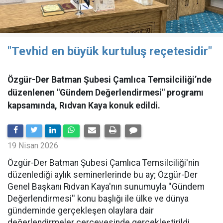
"Tevhid en büyük kurtuluş reçetesidir"
Özgür-Der Batman Şubesi Çamlıca Temsilciliği’nde
düzenlenen "Gündem Değerlendirmesi" programı
kapsamında, Rıdvan Kaya konuk edildi.
19 Nisan 2026
​Özgür-Der Batman Şubesi Çamlıca Temsilciliği'nin
düzenlediği aylık seminerlerinde bu ay; Özgür-Der
Genel Başkanı Rıdvan Kaya'nın sunumuyla ''Gündem
Değerlendirmesi'' konu başlığı ile ülke ve dünya
gündeminde gerçekleşen olaylara dair
değerlendirmeler çerçevesinde gerçekleştirildi.