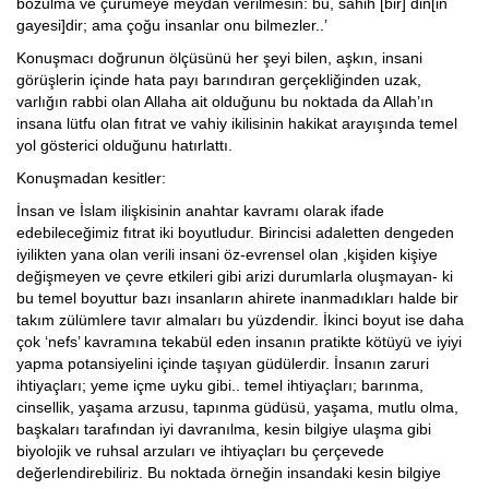
bozulma ve çürümeye meydan verilmesin: bu, sahih [bir] din[in
gayesi]dir; ama çoğu insanlar onu bilmezler..’
Konuşmacı doğrunun ölçüsünü her şeyi bilen, aşkın, insani
görüşlerin içinde hata payı barındıran gerçekliğinden uzak,
varlığın rabbi olan Allaha ait olduğunu bu noktada da Allah’ın
insana lütfu olan fıtrat ve vahiy ikilisinin hakikat arayışında temel
yol gösterici olduğunu hatırlattı.
Konuşmadan kesitler:
İnsan ve İslam ilişkisinin anahtar kavramı olarak ifade
edebileceğimiz fıtrat iki boyutludur. Birincisi adaletten dengeden
iyilikten yana olan verili insani öz-evrensel olan ,kişiden kişiye
değişmeyen ve çevre etkileri gibi arizi durumlarla oluşmayan- ki
bu temel boyuttur bazı insanların ahirete inanmadıkları halde bir
takım zülümlere tavır almaları bu yüzdendir. İkinci boyut ise daha
çok ‘nefs’ kavramına tekabül eden insanın pratikte kötüyü ve iyiyi
yapma potansiyelini içinde taşıyan güdülerdir. İnsanın zaruri
ihtiyaçları; yeme içme uyku gibi.. temel ihtiyaçları; barınma,
cinsellik, yaşama arzusu, tapınma güdüsü, yaşama, mutlu olma,
başkaları tarafından iyi davranılma, kesin bilgiye ulaşma gibi
biyolojik ve ruhsal arzuları ve ihtiyaçları bu çerçevede
değerlendirebiliriz. Bu noktada örneğin insandaki kesin bilgiye