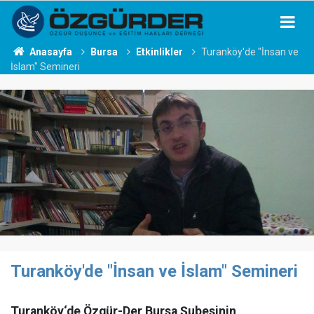
Anasayfa
Bursa
Etkinlikler
Turanköy'de "İnsan ve
İslam" Semineri
Turanköy'de "İnsan ve İslam" Semineri
Turanköy‘de Özgür-Der Bursa Şubesinin