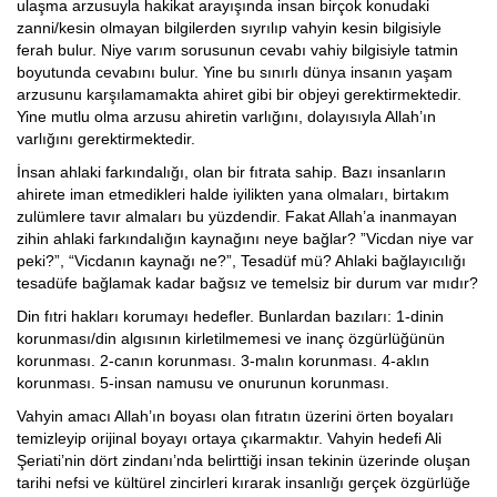
ulaşma arzusuyla hakikat arayışında insan birçok konudaki
zanni/kesin olmayan bilgilerden sıyrılıp vahyin kesin bilgisiyle
ferah bulur. Niye varım sorusunun cevabı vahiy bilgisiyle tatmin
boyutunda cevabını bulur. Yine bu sınırlı dünya insanın yaşam
arzusunu karşılamamakta ahiret gibi bir objeyi gerektirmektedir.
Yine mutlu olma arzusu ahiretin varlığını, dolayısıyla Allah’ın
varlığını gerektirmektedir.
İnsan ahlaki farkındalığı, olan bir fıtrata sahip. Bazı insanların
ahirete iman etmedikleri halde iyilikten yana olmaları, birtakım
zulümlere tavır almaları bu yüzdendir. Fakat Allah’a inanmayan
zihin ahlaki farkındalığın kaynağını neye bağlar? ”Vicdan niye var
peki?”, “Vicdanın kaynağı ne?”, Tesadüf mü? Ahlaki bağlayıcılığı
tesadüfe bağlamak kadar bağsız ve temelsiz bir durum var mıdır?
Din fıtri hakları korumayı hedefler. Bunlardan bazıları: 1-dinin
korunması/din algısının kirletilmemesi ve inanç özgürlüğünün
korunması. 2-canın korunması. 3-malın korunması. 4-aklın
korunması. 5-insan namusu ve onurunun korunması.
Vahyin amacı Allah’ın boyası olan fıtratın üzerini örten boyaları
temizleyip orijinal boyayı ortaya çıkarmaktır. Vahyin hedefi Ali
Şeriati’nin dört zindanı’nda belirttiği insan tekinin üzerinde oluşan
tarihi nefsi ve kültürel zincirleri kırarak insanlığı gerçek özgürlüğe