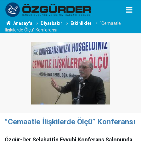
Anasayfa
Diyarbakır
Etkinlikler
“Cemaatle
İlişkilerde Ölçü” Konferansı
“Cemaatle İlişkilerde Ölçü” Konferansı
Özgür-Der Selahattin Eyyubi Konferans Salonunda