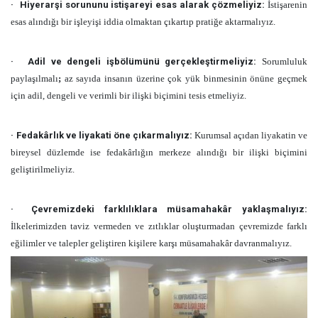
·
Hiyerarşi sorununu istişareyi esas alarak çözmeliyiz:
İstişarenin
esas alındığı bir işleyişi iddia olmaktan çıkartıp pratiğe aktarmalıyız.
·
Adil ve dengeli işbölümünü gerçekleştirmeliyiz:
Sorumluluk
paylaşılmalı
;
az sayıda insanın üzerine çok yük binmesinin önüne geçmek
için adil, dengeli ve verimli bir ilişki biçimini tesis etmeliyiz.
·
Fedakârlık ve liyakati öne çıkarmalıyız:
Kurumsal açıdan liyakatin ve
bireysel düzlemde ise fedakârlığın merkeze alındığı
bir ilişki biçimini
geliştirilmeliyiz.
·
Çevremizdeki farklılıklara müsamahakâr yaklaşmalıyız:
İlkelerimizden taviz vermeden ve zıtlıklar oluşturmadan çevremizde farklı
eğilimler ve talepler geliştiren kişilere karşı müsamahakâr davranmalıyız.