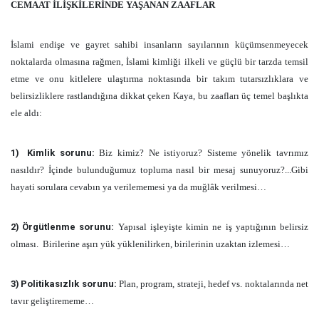
CEMAAT İLİŞKİLERİNDE YAŞANAN ZAAFLAR
İslami endişe ve gayret sahibi insanların sayılarının küçümsenmeyecek
noktalarda olmasına rağmen, İslami kimliği ilkeli ve güçlü bir tarzda temsil
etme ve onu kitlelere ulaştırma noktasında bir takım tutarsızlıklara ve
belirsizliklere rastlandığına dikkat çeken Kaya, bu zaafları üç temel başlıkta
ele aldı:
1)
Kimlik sorunu:
Biz kimiz? Ne istiyoruz? Sisteme yönelik tavrımız
nasıldır? İçinde bulunduğumuz topluma nasıl bir mesaj sunuyoruz?...Gibi
hayati sorulara cevabın ya verilememesi ya da muğlâk verilmesi…
2)
Örgütlenme sorunu:
Yapısal işleyişte kimin ne iş yaptığının belirsiz
olması.
Birilerine aşırı yük yüklenilirken, birilerinin uzaktan izlemesi…
3)
Politikasızlık sorunu:
Plan, program, strateji, hedef vs. noktalarında net
tavır geliştirememe…