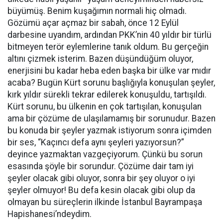
büyümüş. Benim kuşağımın normali hiç olmadı.
Gözümü açar açmaz bir sabah, önce 12 Eylül
darbesine uyandım, ardından PKK’nin 40 yıldır bir türlü
bitmeyen terör eylemlerine tanık oldum. Bu gerçeğin
altını çizmek isterim. Bazen düşündüğüm oluyor,
enerjisini bu kadar heba eden başka bir ülke var mıdır
acaba? Bugün Kürt sorunu başlığıyla konuşulan şeyler,
kırk yıldır sürekli tekrar edilerek konuşuldu, tartışıldı.
Kürt sorunu, bu ülkenin en çok tartışılan, konuşulan
ama bir çözüme de ulaşılamamış bir sorunudur. Bazen
bu konuda bir şeyler yazmak istiyorum sonra içimden
bir ses, “Kaçıncı defa aynı şeyleri yazıyorsun?”
deyince yazmaktan vazgeçiyorum. Çünkü bu sorun
esasında şöyle bir sorundur. Çözüme dair tam iyi
şeyler olacak gibi oluyor, sonra bir şey oluyor o iyi
şeyler olmuyor! Bu defa kesin olacak gibi olup da
olmayan bu süreçlerin ilkinde İstanbul Bayrampaşa
Hapishanesi’ndeydim.