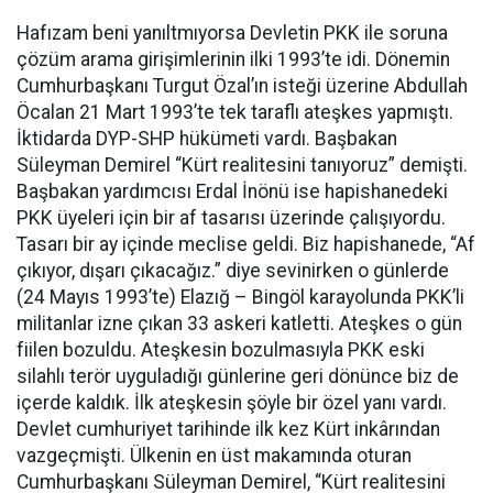
Hafızam beni yanıltmıyorsa Devletin PKK ile soruna
çözüm arama girişimlerinin ilki 1993’te idi. Dönemin
Cumhurbaşkanı Turgut Özal’ın isteği üzerine Abdullah
Öcalan 21 Mart 1993’te tek taraflı ateşkes yapmıştı.
İktidarda DYP-SHP hükümeti vardı. Başbakan
Süleyman Demirel “Kürt realitesini tanıyoruz” demişti.
Başbakan yardımcısı Erdal İnönü ise hapishanedeki
PKK üyeleri için bir af tasarısı üzerinde çalışıyordu.
Tasarı bir ay içinde meclise geldi. Biz hapishanede, “Af
çıkıyor, dışarı çıkacağız.” diye sevinirken o günlerde
(24 Mayıs 1993’te) Elazığ – Bingöl karayolunda PKK’li
militanlar izne çıkan 33 askeri katletti. Ateşkes o gün
fiilen bozuldu. Ateşkesin bozulmasıyla PKK eski
silahlı terör uyguladığı günlerine geri dönünce biz de
içerde kaldık. İlk ateşkesin şöyle bir özel yanı vardı.
Devlet cumhuriyet tarihinde ilk kez Kürt inkârından
vazgeçmişti. Ülkenin en üst makamında oturan
Cumhurbaşkanı Süleyman Demirel, “Kürt realitesini