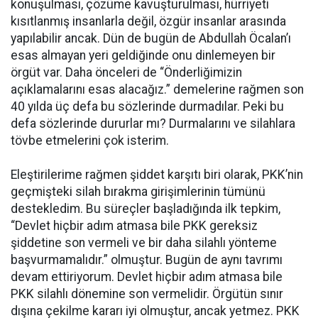
konuşulması, çözüme kavuşturulması, hürriyeti
kısıtlanmış insanlarla değil, özgür insanlar arasında
yapılabilir ancak. Dün de bugün de Abdullah Öcalan’ı
esas almayan yeri geldiğinde onu dinlemeyen bir
örgüt var. Daha önceleri de “Önderliğimizin
açıklamalarını esas alacağız.” demelerine rağmen son
40 yılda üç defa bu sözlerinde durmadılar. Peki bu
defa sözlerinde dururlar mı? Durmalarını ve silahlara
tövbe etmelerini çok isterim.
Eleştirilerime rağmen şiddet karşıtı biri olarak, PKK’nin
geçmişteki silah bırakma girişimlerinin tümünü
destekledim. Bu süreçler başladığında ilk tepkim,
“Devlet hiçbir adım atmasa bile PKK gereksiz
şiddetine son vermeli ve bir daha silahlı yönteme
başvurmamalıdır.” olmuştur. Bugün de aynı tavrımı
devam ettiriyorum. Devlet hiçbir adım atmasa bile
PKK silahlı dönemine son vermelidir. Örgütün sınır
dışına çekilme kararı iyi olmuştur, ancak yetmez. PKK