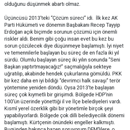
olduğunu düşünmek abartı olmaz.
Üçüncüsü 2013’teki “Çözüm süreci” idi. İlk kez AK
Parti Hükümeti ve dönemin Başbakanı Recep Tayyip
Erdoğan açık biçimde sorunun çözümü için önemli
riskler aldı. Benim gibi çoğu insan evet bu kez bu
sorun çözülecek diye düşünmeye başlamıştı. İyi niyet
ve temennilerle başlayan bu süreç de en fazla iki yıl
sürdü. Olumlu başlayan süreç iki yılın sonunda “Seni
Başkan yaptırtmayacağız!” saçmalığıyla sekteye
uğratılıp, akabinde hendek çukurlarına gömüldü. PKK
bir kez daha en iyi bildiği “devrimci halk savaşı” terör
yöntemine yeniden döndü. Oysa 2013’te başlayan
süreç çok kıymetli bir girişimdi. Bölgede HDP’nin
100’ün üzerinde yönettiği il ve İlçe belediyeleri vardı.
Kısmî yerel özerklik gibi bir yönetimle birçok şeyi
yapabiliyorlardı. Bölgede çok dilli belediyecilik dönemi
başlamıştı. Kürtçenin önündeki engeller kalkmıştı.
Bugünden bakınca bazen soruyorum DEM’lilere, o