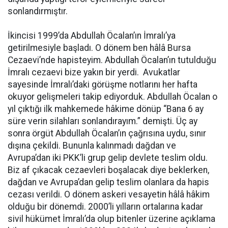
sonlandırmıştır.
İkincisi 1999’da Abdullah Öcalan’ın İmralı’ya
getirilmesiyle başladı. O dönem ben hâlâ Bursa
Cezaevi’nde hapisteyim. Abdullah Öcalan’ın tutulduğu
İmralı cezaevi bize yakın bir yerdi. Avukatlar
sayesinde İmralı’daki görüşme notlarını her hafta
okuyor gelişmeleri takip ediyorduk. Abdullah Öcalan o
yıl çıktığı ilk mahkemede hâkime dönüp “Bana 6 ay
süre verin silahları sonlandırayım.” demişti. Üç ay
sonra örgüt Abdullah Öcalan’ın çağrısına uydu, sınır
dışına çekildi. Bununla kalınmadı dağdan ve
Avrupa’dan iki PKK’li grup gelip devlete teslim oldu.
Biz af çıkacak cezaevleri boşalacak diye beklerken,
dağdan ve Avrupa’dan gelip teslim olanlara da hapis
cezası verildi. O dönem askeri vesayetin hâlâ hâkim
olduğu bir dönemdi. 2000’li yılların ortalarına kadar
sivil hükümet İmralı’da olup bitenler üzerine açıklama