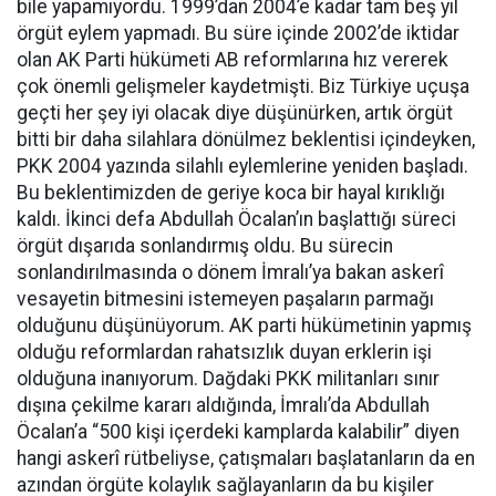
bile yapamıyordu. 1999’dan 2004’e kadar tam beş yıl
örgüt eylem yapmadı. Bu süre içinde 2002’de iktidar
olan AK Parti hükümeti AB reformlarına hız vererek
çok önemli gelişmeler kaydetmişti. Biz Türkiye uçuşa
geçti her şey iyi olacak diye düşünürken, artık örgüt
bitti bir daha silahlara dönülmez beklentisi içindeyken,
PKK 2004 yazında silahlı eylemlerine yeniden başladı.
Bu beklentimizden de geriye koca bir hayal kırıklığı
kaldı. İkinci defa Abdullah Öcalan’ın başlattığı süreci
örgüt dışarıda sonlandırmış oldu. Bu sürecin
sonlandırılmasında o dönem İmralı’ya bakan askerî
vesayetin bitmesini istemeyen paşaların parmağı
olduğunu düşünüyorum. AK parti hükümetinin yapmış
olduğu reformlardan rahatsızlık duyan erklerin işi
olduğuna inanıyorum. Dağdaki PKK militanları sınır
dışına çekilme kararı aldığında, İmralı’da Abdullah
Öcalan’a “500 kişi içerdeki kamplarda kalabilir” diyen
hangi askerî rütbeliyse, çatışmaları başlatanların da en
azından örgüte kolaylık sağlayanların da bu kişiler