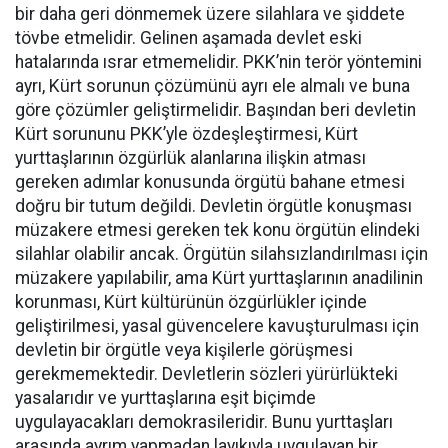
bir daha geri dönmemek üzere silahlara ve şiddete
tövbe etmelidir. Gelinen aşamada devlet eski
hatalarında ısrar etmemelidir. PKK’nin terör yöntemini
ayrı, Kürt sorunun çözümünü ayrı ele almalı ve buna
göre çözümler geliştirmelidir. Başından beri devletin
Kürt sorununu PKK’yle özdeşleştirmesi, Kürt
yurttaşlarının özgürlük alanlarına ilişkin atması
gereken adımlar konusunda örgütü bahane etmesi
doğru bir tutum değildi. Devletin örgütle konuşması
müzakere etmesi gereken tek konu örgütün elindeki
silahlar olabilir ancak. Örgütün silahsızlandırılması için
müzakere yapılabilir, ama Kürt yurttaşlarının anadilinin
korunması, Kürt kültürünün özgürlükler içinde
geliştirilmesi, yasal güvencelere kavuşturulması için
devletin bir örgütle veya kişilerle görüşmesi
gerekmemektedir. Devletlerin sözleri yürürlükteki
yasalarıdır ve yurttaşlarına eşit biçimde
uygulayacakları demokrasileridir. Bunu yurttaşları
arasında ayrım yapmadan layıkıyla uygulayan bir