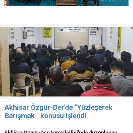
Akhisar Özgür-Der'de ''Yüzleşerek
Barışmak '' konusu işlendi
Akhisar Özgür-Der Temsilciliği'nde düzenlenen