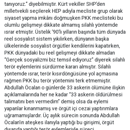
tanıyoruz.” diyebilmiştir. Kürt vekiller SHP’den
milletvekili seçilerek HEP adıyla mecliste grup olarak
siyaset yapma imkânı doğmuşken PKK meclisteki bu
olumlu gelişmeyi dikkate almamış silahlı yöntemde
ısrar etmiştir. Üstelik ’90’lı yılların başında tüm dünyada
reel sosyalist sistem yıkılırken, dünyanın başka
ülkelerinde sosyalist örgütler kendilerini kapatırken,
PKK dünyadaki bu reel gelişmeyi dikkate almadan
“Gerçek sosyalizmi biz temsil ediyoruz” diyerek silahlı
terör eylemlerini sürdürme kararı almıştır. Silahlı
yöntemde ısrar, terör kısırdöngüsüne yol açmasına
rağmen PKK bu terör yöntemini terk etmemiştir.
Abdullah Öcalan o günlerde 33 askerin ölümüne ilişkin
açıklamalarında her ne kadar “33 askerin öldürülmesi
talimatını ben vermedim” demiş olsa da eylemi
yapanlar kınanmamış ve örgüt içi cezai yaptırımlara
uğramamışlardır. Üç aylık sürecin sonunda Abdullah
Öcalan’ın ateşkes ilanıyla yaptığı bu girişimi, örgüt
dışarıda yaptığı terör eylemleriyle süreci