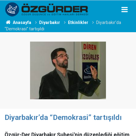
Anasayfa
Diyarbakır
Etkinlikler
Diyarbakır’da
“Demokrasi” tartışıldı
Diyarbakır’da “Demokrasi” tartışıldı
Özgür-Der Diyarbakır Şubesi'nin düzenlediği eğitim