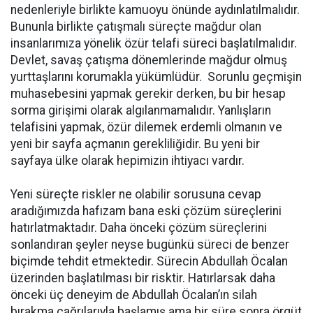
nedenleriyle birlikte kamuoyu önünde aydınlatılmalıdır.
Bununla birlikte çatışmalı süreçte mağdur olan
insanlarımıza yönelik özür telafi süreci başlatılmalıdır.
Devlet, savaş çatışma dönemlerinde mağdur olmuş
yurttaşlarını korumakla yükümlüdür. Sorunlu geçmişin
muhasebesini yapmak gerekir derken, bu bir hesap
sorma girişimi olarak algılanmamalıdır. Yanlışların
telafisini yapmak, özür dilemek erdemli olmanın ve
yeni bir sayfa açmanın gerekliliğidir. Bu yeni bir
sayfaya ülke olarak hepimizin ihtiyacı vardır.
Yeni süreçte riskler ne olabilir sorusuna cevap
aradığımızda hafızam bana eski çözüm süreçlerini
hatırlatmaktadır. Daha önceki çözüm süreçlerini
sonlandıran şeyler neyse bugünkü süreci de benzer
biçimde tehdit etmektedir. Sürecin Abdullah Öcalan
üzerinden başlatılması bir risktir. Hatırlarsak daha
önceki üç deneyim de Abdullah Öcalan’ın silah
bırakma çağrılarıyla başlamış ama bir süre sonra örgüt