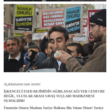
Açıklamanın tam metni:
İŞKENCECİ ESED REJİMİNİN AĞIRLANACAĞI YER CENEVRE
DEĞİL, ULUSLAR ARASI SAVAŞ SUÇLARI MAHKEMESİ
OLMALIDIR!
Ümmetin Onuru Mazlum Suriye Halkına Bin Selam Olsun! Suriye