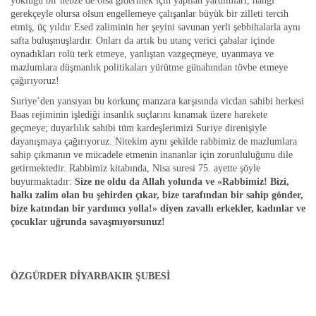
yokluğu bir nebze de olsa gidermek için yapılan yardımları, hangi
gerekçeyle olursa olsun engellemeye çalışanlar büyük bir zilleti tercih
etmiş, üç yıldır Esed zaliminin her şeyini savunan yerli şebbihalarla aynı
safta buluşmuşlardır. Onları da artık bu utanç verici çabalar içinde
oynadıkları rolü terk etmeye, yanlıştan vazgeçmeye, uyanmaya ve
mazlumlara düşmanlık politikaları yürütme günahından tövbe etmeye
çağırıyoruz!
Suriye’den yansıyan bu korkunç manzara karşısında vicdan sahibi herkesi
Baas rejiminin işlediği insanlık suçlarını kınamak üzere harekete
geçmeye; duyarlılık sahibi tüm kardeşlerimizi Suriye direnişiyle
dayanışmaya çağırıyoruz. Nitekim aynı şekilde rabbimiz de mazlumlara
sahip çıkmanın ve mücadele etmenin inananlar için zorunluluğunu dile
getirmektedir. Rabbimiz kitabında, Nisa suresi 75. ayette şöyle
buyurmaktadır:
Size ne oldu da Allah yolunda ve «Rabbimiz! Bizi,
halkı zalim olan bu şehirden çıkar, bize tarafından bir sahip gönder,
bize katından bir yardımcı yolla!» diyen zavallı erkekler, kadınlar ve
çocuklar uğrunda savaşmıyorsunuz!
ÖZGÜRDER DİYARBAKIR ŞUBESİ