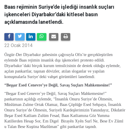
Baas rejiminin Suriye’de işlediği insanlık suçları
işkenceleri Diyarbakır’daki kitlesel basın
açıklamasında lanetlendi.
22 Ocak 2014
Özgür-Der Diyarbakır şubesinin çağrısıyla Ofis’te gerçekleştirilen
eylemde Baas rejimin insanlık dışı işkenceleri protesto edildi.
Diyarbakır’daki birçok kurum temsilcisinin de destek olduğu eylemde,
açılan pankartlar, taşınan dövizler, atılan sloganlar ve yapılan
konuşmalarla Suriye’deki vahşet görüntüleri lanetlendi.
“Beşşar Esed Cenevre’ye Değil, Savaş Suçları Mahkemesine!”
“Beşşar Esed Cenevre’ye Değil, Savaş Suçları Mahkemesine!”
pankartının açıldığı eylemde, “İnsanlık Onuru Suriye’de Ölmesin,
Müslüman Zulme Ortak Olamaz, Baas Çöplüğe Esed Sehpaya, İnsanlık
Onuru Suriye’de Ölmesin, Suriyeli Kardeşlerimizin Yanındayız, Dikdatör
Beşar Esed Katliam Zulüm Fesad, Baas Katliamına Göz Yumma
Katillerden Hesap Sor, Em Digel Birayên Xyên Surî Ne, Bese Ev Zûml
u Talan Bese Kuştina Mazlûman” gibi pankartlar taşındı.