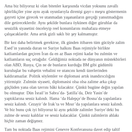
Ama biz biliyoruz ki olan bitenler karşısında vicdan yoksunu zavallı
işbirlikçiler yine aynı ayak oyunlarıyla direnişi gayr-ı meşru göstermenin
gayreti içine girecek ve utanmadan yaşananların gerçeği yansıtmadığını
dile getireceklerdir. Aynı şekilde bunlara öykünen diğer güruhlar da
sessizlik siyasetini önceleyip reel konumlarını muhafaza etmeye
çalışacaklardır. Ama artık gizli saklı bir şey kalmamıştır.
Bir kez daha belirtmek gerekirse, ilk günden itibaren tüm gücüyle zalim
Esed’in yanında duran ve Suriye halkını Baas rejimiyle birlikte
katliamlardan geçiren İran da en az Baas rejimi kadar bu zulmün ve
katliamların suç ortağıdır. Geldiğimiz noktada ne dünyanın müstekbirleri
olan ABD, Rusya, Çin ne de bunların kurduğu BM gibi güdümlü
kuruluşlar bu vahşetin vebalini ve utancını kendi üzerlerinden
kaldıramazlar. Politik söylemler ve diplomasi artık inandırıcılığını
yitirmiştir. Zulmün siyaseti, diplomasisi olsa olsa zalime arka çıkıp
güçlüden yana olan tavrını bâki kılacaktır. Çünkü bugüne değin yapılan
bu olmuştur. Dün İsrail’in Sabra’da- Şatilla’da, Deir Yasin’de
yaptıklarına sessiz kalındı. Hama ‘da Halepçe’de Bosna’da yapılanlara
sessiz kalındı. Cezayir’de Irak’ta ve Mısır’da yapılanlara sessiz kalındı.
Ve biz bunu çok iyi biliyoruz ki aynı şekilde zalimler Suriye’deki bu
zulme de sessiz kaldılar ve sessiz kalacaklar. Çünkü zalimlerin ahlakı
hiçbir zaman değişmez.
Tam bu noktada Baas rejimini Cenevre Konferansına davet edip taltif