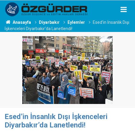
Anasayfa
Diyarbakır
Eylemler
Esed’in İnsanlık Dışı
İşkenceleri Diyarbakır’da Lanetlendi!
Esed’in İnsanlık Dışı İşkenceleri
Diyarbakır’da Lanetlendi!