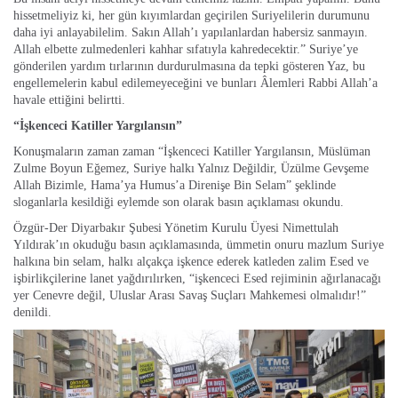
hissetmeliyiz ki, her gün kıyımlardan geçirilen Suriyelilerin durumunu
daha iyi anlayabilelim. Sakın Allah’ı yapılanlardan habersiz sanmayın.
Allah elbette zulmedenleri kahhar sıfatıyla kahredecektir.” Suriye’ye
gönderilen yardım tırlarının durdurulmasına da tepki gösteren Yaz, bu
engellemelerin kabul edilemeyeceğini ve bunları Âlemleri Rabbi Allah’a
havale ettiğini belirtti.
“İşkenceci Katiller Yargılansın”
Konuşmaların zaman zaman “İşkenceci Katiller Yargılansın, Müslüman
Zulme Boyun Eğemez, Suriye halkı Yalnız Değildir, Üzülme Gevşeme
Allah Bizimle, Hama’ya Humus’a Direnişe Bin Selam” şeklinde
sloganlarla kesildiği eylemde son olarak basın açıklaması okundu.
Özgür-Der Diyarbakır Şubesi Yönetim Kurulu Üyesi Nimettulah
Yıldırak’ın okuduğu basın açıklamasında, ümmetin onuru mazlum Suriye
halkına bin selam, halkı alçakça işkence ederek katleden zalim Esed ve
işbirlikçilerine lanet yağdırılırken, “işkenceci Esed rejiminin ağırlanacağı
yer Cenevre değil, Uluslar Arası Savaş Suçları Mahkemesi olmalıdır!”
denildi.