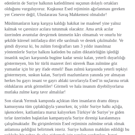
edenlerin de Suriye halkının katledilmesi suçunun dolaylı ortakları
olduğunu vurguluyoruz. Kuşkusuz Esed rejiminin ağırlanması gereken
yer Cenevre değil, Uluslararası Savaş Mahkemesi olmalıdır!
Müslümanların karşı karşıya kaldığı hakikat ise maalesef yine yalnız
kalmak ve çaresizce acılara tutunmak olacaktır. Ama artık acılar
üzerinden avuntular devşirmek ümmetin kârı olmamalı ve onurlu bir
şekilde küresel intifadaya dört elle sarılmalı ve destek çıkılmalıdır. Ve
şimdi diyoruz ki, bu zulüm fotoğrafları tam 3 yıldır inanılmaz
yöntemlerle Suriye halkını katleden bu zalim diktatörlüğün işlediği
insanlık suçları karşısında bugüne kadar sessiz kalan, yeterli duyarlılığı
göstermeyen, bin bir türlü mazeret ileri sürerek Baas zulmüne göz
yumanlar için bir şey ifade etmeli! Baas zulmü karşısında yeterli tepkiyi
göstermeyen, suskun kalan, Suriyeli mazlumların yanında yer almayan
herkes bu gayrı insani ve gayrı ahlaki tavırlarıyla Esed’in suçlarına ortak
olduklarını artık görmeliler! Görmeli ve hala insanım diyebiliyorlarsa
mutlaka zulme karşı tavır almalılar!
Son olarak Yermuk kampında açlıktan ölen insanların dramı dünya
kamuoyuna tüm çıplaklığıyla yansırken; üç yıldır Suriye halkı açlığa,
işkencelere, katliamlara maruz kalıyorken Türkiye’de Suriye’ye giden
tırlar üzerinden başlatılan kampanyayla Suriye direnişi karalanmaya
çalışılmaktadır. Bu girişimlerinin Esed rejiminin zulmüne ortak olmak
anlamına geldiğini belirtmek isteriz. Suriye halkının mahkûm edildiği bu