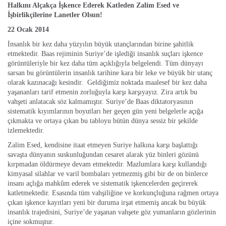
Halkını Alçakça İşkence Ederek Katleden Zalim Esed ve
İşbirlikçilerine Lanetler Olsun!
22 Ocak 2014
İnsanlık bir kez daha yüzyılın büyük utançlarından birine şahitlik
etmektedir. Baas rejiminin Suriye’de işlediği insanlık suçları işkence
görüntüleriyle bir kez daha tüm açıklığıyla belgelendi. Tüm dünyayı
sarsan bu görüntülerin insanlık tarihine kara bir leke ve büyük bir utanç
olarak kazınacağı kesindir. Geldiğimiz noktada maalesef bir kez daha
yaşananları tarif etmenin zorluğuyla karşı karşıyayız. Zira artık bu
vahşeti anlatacak söz kalmamıştır. Suriye’de Baas diktatoryasının
sistematik kıyımlarının boyutları her geçen gün yeni belgelerle açığa
çıkmakta ve ortaya çıkan bu tabloyu bütün dünya sessiz bir şekilde
izlemektedir.
Zalim Esed, kendisine itaat etmeyen Suriye halkına karşı başlattığı
savaşta dünyanın suskunluğundan cesaret alarak yüz binleri gözünü
kırpmadan öldürmeye devam etmektedir. Mazlumlara karşı kullandığı
kimyasal silahlar ve varil bombaları yetmezmiş gibi bir de on binlerce
insanı açlığa mahkûm ederek ve sistematik işkencelerden geçirerek
katletmektedir. Esasında tüm vahşiliğine ve korkunçluğuna rağmen ortaya
çıkan işkence kayıtları yeni bir duruma irşat etmemiş ancak bu büyük
insanlık trajedisini, Suriye’de yaşanan vahşete göz yumanların gözlerinin
içine sokmuştur.