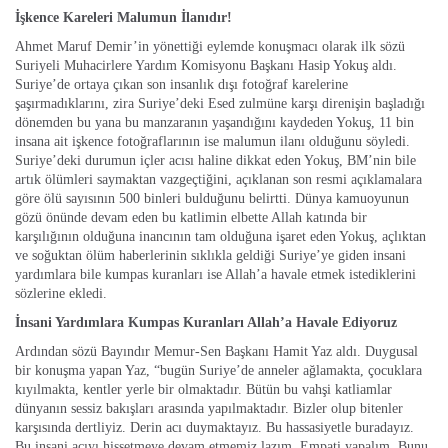
İşkence Kareleri Malumun İlanıdır!
Ahmet Maruf Demir’in yönettiği eylemde konuşmacı olarak ilk sözü
Suriyeli Muhacirlere Yardım Komisyonu Başkanı Hasip Yokuş aldı.
Suriye’de ortaya çıkan son insanlık dışı fotoğraf karelerine
şaşırmadıklarını, zira Suriye’deki Esed zulmüne karşı direnişin başladığı
dönemden bu yana bu manzaranın yaşandığını kaydeden Yokuş, 11 bin
insana ait işkence fotoğraflarının ise malumun ilanı olduğunu söyledi.
Suriye’deki durumun içler acısı haline dikkat eden Yokuş, BM’nin bile
artık ölümleri saymaktan vazgeçtiğini, açıklanan son resmi açıklamalara
göre ölü sayısının 500 binleri bulduğunu belirtti. Dünya kamuoyunun
gözü önünde devam eden bu katlimin elbette Allah katında bir
karşılığının olduğuna inancının tam olduğuna işaret eden Yokuş, açlıktan
ve soğuktan ölüm haberlerinin sıklıkla geldiği Suriye’ye giden insani
yardımlara bile kumpas kuranları ise Allah’a havale etmek istediklerini
sözlerine ekledi.
İnsani Yardımlara Kumpas Kuranları Allah’a Havale Ediyoruz
Ardından sözü Bayındır Memur-Sen Başkanı Hamit Yaz aldı. Duygusal
bir konuşma yapan Yaz, “bugün Suriye’de anneler ağlamakta, çocuklara
kıyılmakta, kentler yerle bir olmaktadır. Bütün bu vahşi katliamlar
dünyanın sessiz bakışları arasında yapılmaktadır. Bizler olup bitenler
karşısında dertliyiz. Derin acı duymaktayız. Bu hassasiyetle buradayız.
Bu insani acıyı hissetmeye devam etmemiz lazım. Empati yapalım. Bunu