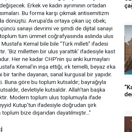
 da değişecek. Erkek ve kadın ayrımının ortadan
ça
ansımaları. Bu forma karşı çıkmak antisemitizm
a dönüştü. Avrupa'da ortaya çıkan üç öbek;
 üçüncü sanayi devrimi ve şimdi de dijital sanayi
n toplum tüm ümmet coğrafyasında aslında ulus
 Mustafa Kemal bile bile "Türk milleti" ifadesi
tır. 'Biz milletten bir ulus yarattık' ifadesiyle kast
sudur. Her ne kadar CHP'nin şu anki kurmayları
ustafa Kemal'in inşa ettiği, ırk temelli, beyaz ırka
 bir tarihe dayanan, sanal kurgusal bir yapıdır.
i. Buna göre bu toplum kutsaldır; bayrağıyla
“Ka
 kutsaldır, devletiyle kutsaldır. Allah'tan başka
de
ktir. Modern toplum ulus toplumuyla ifade
eyyid Kutup'tun ifadesiyle doğrudan şirk
 toplum bize dışarıdan dayatılmıştır…"
İ