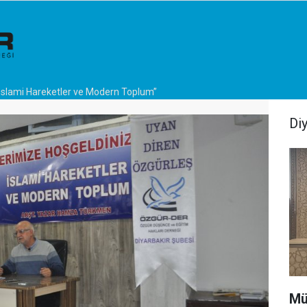
İslami Hareketler ve Modern Toplum”
Di
Mü