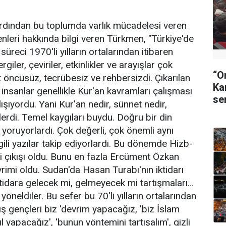
dından bu toplumda varlık mücadelesi veren
enleri hakkında bilgi veren Türkmen, "Türkiye'de
süreci 1970'li yılların ortalarından itibaren
iler, çeviriler, etkinlikler ve arayışlar çok
“O
at öncüsüz, tecrübesiz ve rehbersizdi. Çıkarılan
Ka
insanlar genellikle Kur'an kavramları çalışması
se
şıyordu. Yani Kur'an nedir, sünnet nedir,
erdi. Temel kaygıları buydu. Doğru bir din
 yoruyorlardı. Çok değerli, çok önemli aynı
ili yazılar takip ediyorlardı. Bu dönemde Hizb-
eti çıkışı oldu. Bunu en fazla Ercüment Özkan
rimi oldu. Sudan'da Hasan Turabı'nın iktidarı
tidara gelecek mi, gelmeyecek mi tartışmaları…
yöneldiler. Bu sefer bu 70'li yılların ortalarından
ş gençleri biz 'devrim yapacağız, 'biz İslam
 yapacağız', 'bunun yöntemini tartışalım', gizli