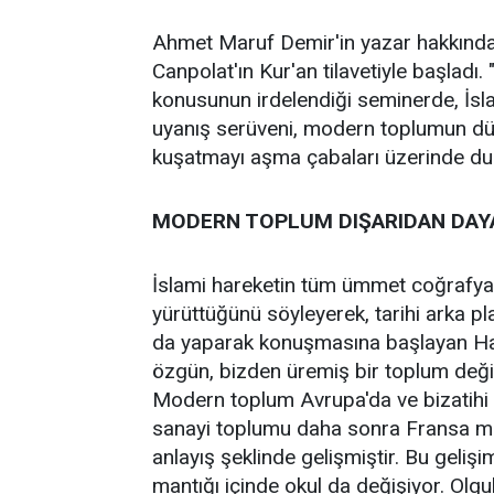
Ahmet Maruf Demir'in yazar hakkında v
Canpolat'ın Kur'an tilavetiyle başladı
konusunun irdelendiği seminerde, İslam
uyanış serüveni, modern toplumun dü
kuşatmayı aşma çabaları üzerinde du
MODERN TOPLUM DIŞARIDAN DAY
İslami hareketin tüm ümmet coğrafya
yürüttüğünü söyleyerek, tarihi arka p
da yaparak konuşmasına başlayan H
özgün, bizden üremiş bir toplum değil,
Modern toplum Avrupa'da ve bizatihi 
sanayi toplumu daha sonra Fransa mer
anlayış şeklinde gelişmiştir. Bu geliş
mantığı içinde okul da değişiyor. Olgu