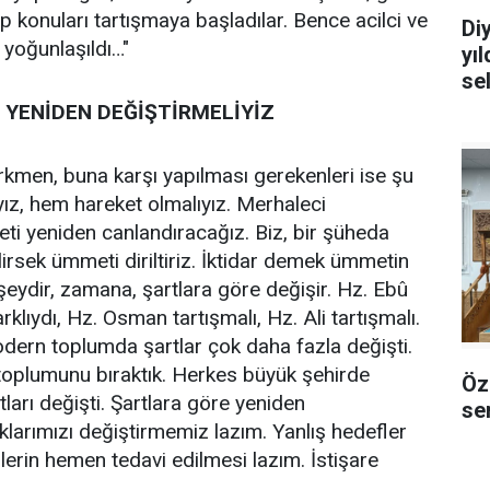
 konuları tartışmaya başladılar. Bence acilci ve
Di
a yoğunlaşıldı…"
yı
se
 YENİDEN DEĞİŞTİRMELİYİZ
kmen, buna karşı yapılması gerekenleri ise şu
ız, hem hareket olmalıyız. Merhaleci
i yeniden canlandıracağız. Biz, bir şüheda
irsek ümmeti diriltiriz. İktidar demek ümmetin
 şeydir, zamana, şartlara göre değişir. Hz. Ebû
rklıydı, Hz. Osman tartışmalı, Hz. Ali tartışmalı.
modern toplumda şartlar çok daha fazla değişti.
toplumunu bıraktık. Herkes büyük şehirde
Öz
ları değişti. Şartlara göre yeniden
sem
lıklarımızı değiştirmemiz lazım. Yanlış hedefler
lerin hemen tedavi edilmesi lazım. İstişare