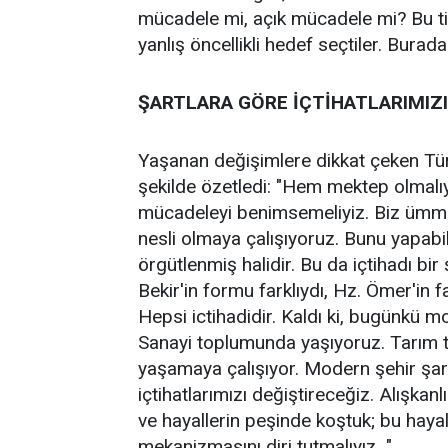
mücadele mi, açık mücadele mi? Bu tip
yanlış öncellikli hedef seçtiler. Burad
ŞARTLARA GÖRE İÇTİHATLARIMIZI
Yaşanan değişimlere dikkat çeken Tür
şekilde özetledi: "Hem mektep olmalıy
mücadeleyi benimsemeliyiz. Biz ümmet
nesli olmaya çalışıyoruz. Bunu yapabil
örgütlenmiş halidir. Bu da içtihadı bir
Bekir'in formu farklıydı, Hz. Ömer'in fa
Hepsi ictihadidir. Kaldı ki, bugünkü 
Sanayi toplumunda yaşıyoruz. Tarım 
yaşamaya çalışıyor. Modern şehir şart
içtihatlarımızı değiştireceğiz. Alışkan
ve hayallerin peşinde koştuk; bu hayal
mekanizmasını diri tutmalıyız…"