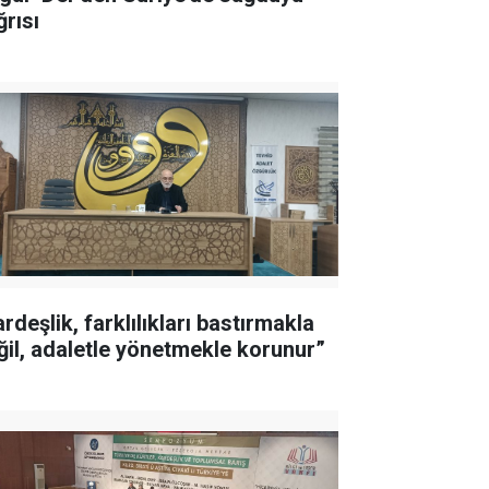
ğrısı
rdeşlik, farklılıkları bastırmakla
ğil, adaletle yönetmekle korunur”