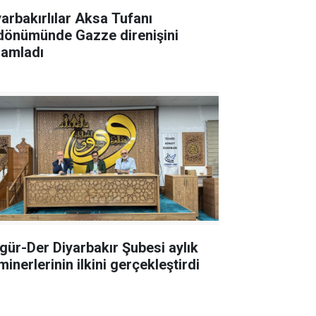
yarbakırlılar Aksa Tufanı
ldönümünde Gazze direnişini
lamladı
gür-Der Diyarbakır Şubesi aylık
inerlerinin ilkini gerçekleştirdi