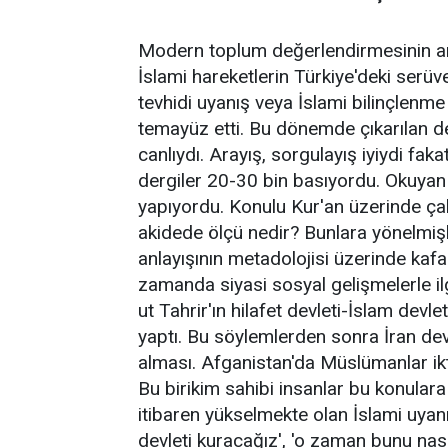
Modern toplum değerlendirmesinin ar
İslami hareketlerin Türkiye'deki serüv
tevhidi uyanış veya İslami bilinçlenme 
temayüz etti. Bu dönemde çıkarılan derg
canlıydı. Arayış, sorgulayış iyiydi fak
dergiler 20-30 bin basıyordu. Okuyan 
yapıyordu. Konulu Kur'an üzerinde çalı
akidede ölçü nedir? Bunlara yönelmişl
anlayışının metadolojisi üzerinde kafa
zamanda siyasi sosyal gelişmelerle ilg
ut Tahrir'ın hilafet devleti-İslam devl
yaptı. Bu söylemlerden sonra İran dev
alması. Afganistan'da Müslümanlar ik
Bu birikim sahibi insanlar bu konulara 
itibaren yükselmekte olan İslami uyanı
devleti kuracağız', 'o zaman bunu nasıl