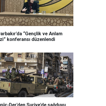
yarbakır'da “Gençlik ve Anlam
izi” konferansı düzenlendi
gür-Der'den Suriye'de sağduyu