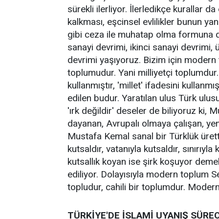
sürekli ilerliyor. İlerledikçe kurallar
kalkması, eşcinsel evlilikler bunun y
gibi ceza ile muhatap olma formuna d
sanayi devrimi, ikinci sanayi devrimi,
devrimi yaşıyoruz. Bizim için moder
toplumudur. Yani milliyetçi toplumdur.
kullanmıştır, 'millet' ifadesini kullanmış
edilen budur. Yaratılan ulus Türk ulu
'ırk değildir' deseler de biliyoruz ki, M
dayanan, Avrupalı olmaya çalışan, yeni
Mustafa Kemal sanal bir Türklük ürett
kutsaldır, vatanıyla kutsaldır, sınırıyla
kutsallık koyan ise şirk koşuyor deme
ediliyor. Dolayısıyla modern toplum S
topludur, cahili bir toplumdur. Modern
TÜRKİYE'DE İSLAMİ UYANIŞ SÜREC