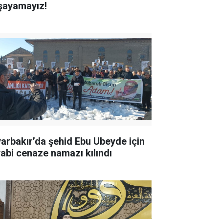
şayamayız!
yarbakır’da şehid Ebu Ubeyde için
yabi cenaze namazı kılındı