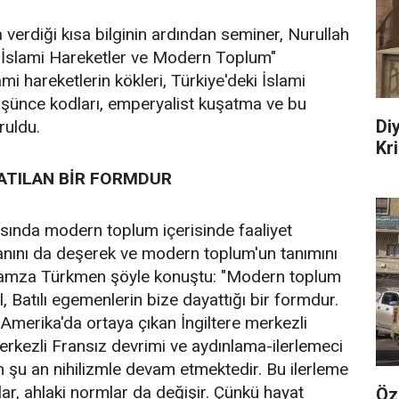
erdiği kısa bilginin ardından seminer, Nurullah
. "İslami Hareketler ve Modern Toplum"
i hareketlerin kökleri, Türkiye'deki İslami
şünce kodları, emperyalist kuşatma ve bu
Di
ruldu.
Kr
ATILAN BİR FORMDUR
sında modern toplum içerisinde faaliyet
lanını da deşerek ve modern toplum'un tanımını
amza Türkmen şöyle konuştu: "Modern toplum
 Batılı egemenlerin bize dayattığı bir formdur.
Amerika'da ortaya çıkan İngiltere merkezli
kezli Fransız devrimi ve aydınlama-ilerlemeci
im şu an nihilizmle devam etmektedir. Bu ilerleme
lar, ahlaki normlar da değişir. Çünkü hayat
Öz