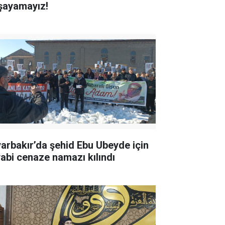
şayamayız!
yarbakır’da şehid Ebu Ubeyde için
yabi cenaze namazı kılındı