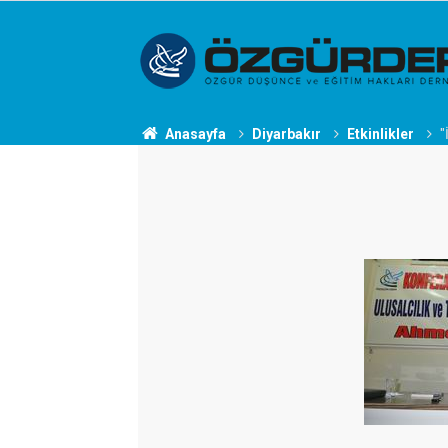
Anasayfa
Diyarbakır
Etkinlikler
"