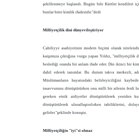
şekillenmeye başlandı. Bugün bile Kürtler kendileri için
bunlar birer kimlik ifadesidir."dedi
Milliyetçilik dini dünyevileştiriyor
Cahiliyye asabiyetinin modern biçimi olarak nitelendird
karşımıza çıktığına vurgu yapan Yıldız, "milliyetçilik d
beslediği oranda bir anlam ifade eder. Din ikinci bir ki
dahil ederek tanımlar. Bu durum takva merkezli, adal
Müslümanların hayatındaki belirleyiciliğini kaybede
tasavvurunu dönüştürürken onu milli bir ailenin ferdi hal
gereken etnik aidiyetler dönüştürülerek yeniden kur
dönüştürülerek ulusallaştırılırken tabiliklerini, dol
gelirler."şeklinde konuştu.
Milliyetçiliğin "iyi"si olmaz