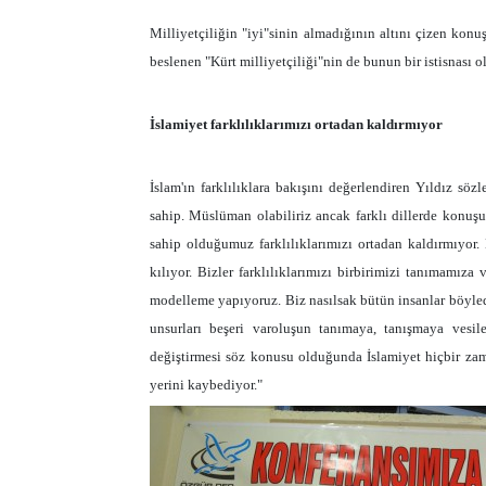
Milliyetçiliğin "iyi"sinin almadığının altını çizen kon
beslenen "Kürt milliyetçiliği"nin de bunun bir istisnası o
İslamiyet farklılıklarımızı ortadan kaldırmıyor
İslam'ın farklılıklara bakışını değerlendiren Yıldız söz
sahip. Müslüman olabiliriz ancak farklı dillerde konuşu
sahip olduğumuz farklılıklarımızı ortadan kaldırmıyor.
kılıyor. Bizler farklılıklarımızı birbirimizi tanımamıza
modelleme yapıyoruz. Biz nasılsak bütün insanlar böyled
unsurları beşeri varoluşun tanımaya, tanışmaya vesil
değiştirmesi söz konusu olduğunda İslamiyet hiçbir zama
yerini kaybediyor."