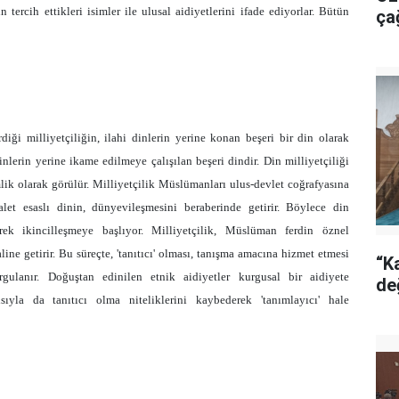
 tercih ettikleri isimler ile ulusal aidiyetlerini ifade ediyorlar. Bütün
ça
iği milliyetçiliğin, ilahi dinlerin yerine konan beşeri bir din olarak
inlerin yerine ikame edilmeye çalışılan beşeri dindir. Din milliyetçiliği
mlik olarak görülür. Milliyetçilik Müslümanları ulus-devlet coğrafyasına
et esaslı dinin, dünyevileşmesini beraberinde getirir. Böylece din
rek ikincilleşmeye başlıyor. Milliyetçilik, Müslüman ferdin öznel
ine getirir. Bu süreçte, 'tanıtıcı' olması, tanışma amacına hizmet etmesi
“Ka
gulanır. Doğuştan edinilen etnik aidiyetler kurgusal bir aidiyete
de
ayısıyla da tanıtıcı olma niteliklerini kaybederek 'tanımlayıcı' hale