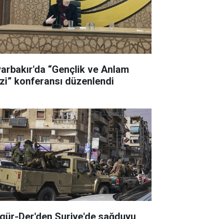
yarbakır'da “Gençlik ve Anlam
izi” konferansı düzenlendi
gür-Der'den Suriye'de sağduyu