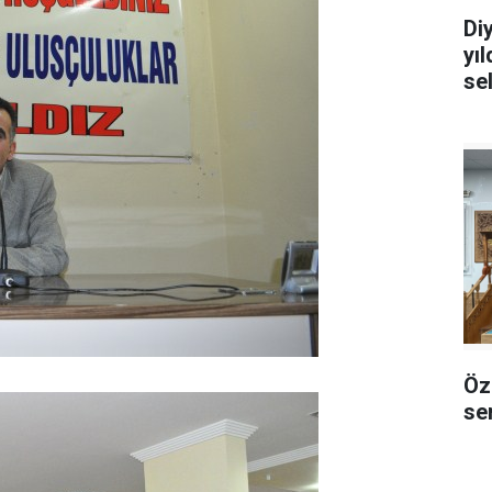
Di
yı
se
Öz
sem