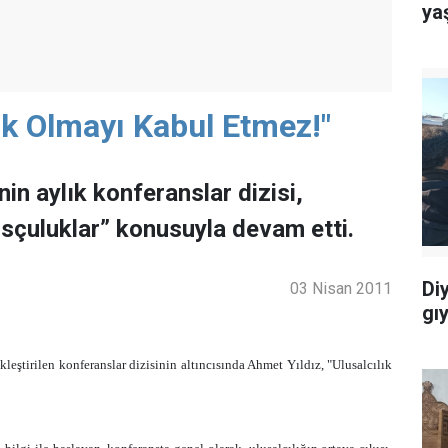
ya
lik Olmayı Kabul Etmez!"
in aylık konferanslar dizisi,
lusçuluklar” konusuyla devam etti.
Di
03 Nisan 2011
gı
ştirilen konferanslar dizisinin altıncısında Ahmet Yıldız, "Ulusalcılık