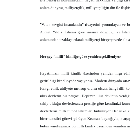
Eta Pektaş'ın konuşmacının hayatı hakkında verdiği kısa b
anlam dünyası, milliyetçilik, milliyetçiliğin din ile iliş
"Vatan sevgisi imandandır" rivayetini yorumlayan ve 
Ahmet Yıldız, İslam'a göre insanın doğduğu ve İsl
anlamından uzaklaştırılarak milliyetçi bir çerçevede ele 
Her şey "milli" kimliğe göre yeniden şekilleniyor
Hayatımızın milli kimlik üzerinden yeniden inşa edil
getirildiği bir dünyada yaşıyoruz. Modern dünyada ortay
Hangi etnik aidiyete mensup olursa olsun, hangi dili ko
ulus devletin bir parçası. Hepimiz ulus devletin verdiğ
sahip olduğu devletlerarası prestije göre kendimizi konu
devletlerin milli futbol takımları bulunuyor. Her ülke k
birer temsilci görevi görüyor. Kısacası bayrağıyla, marşıy
bütün varoluşumuz bu milli kimlik üzerinden yeniden inşa