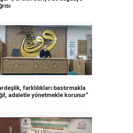
ğrısı
rdeşlik, farklılıkları bastırmakla
ğil, adaletle yönetmekle korunur”