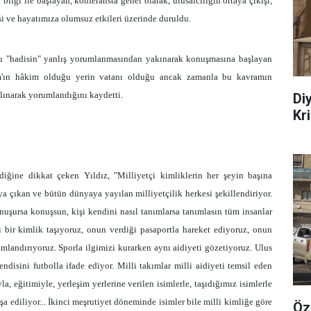
ilgi ile başlayan, konferansta genel olarak, ulusalcılığın ortaya çıkışı,
kisi ve hayatımıza olumsuz etkileri üzerinde duruldu.
bu "hadisin" yanlış yorumlanmasından yakınarak konuşmasına başlayan
am'ın hâkim olduğu yerin vatanı olduğu ancak zamanla bu kavramın
alınarak yorumlandığını kaydetti.
Di
Kr
diğine dikkat çeken Yıldız, "Milliyetçi kimliklerin her şeyin başına
a çıkan ve bütün dünyaya yayılan milliyetçilik herkesi şekillendiriyor.
nuşursa konuşsun, kişi kendini nasıl tanımlarsa tanımlasın tüm insanlar
i bir kimlik taşıyoruz, onun verdiği pasaportla hareket ediyoruz, onun
mlandırıyoruz. Sporla ilgimizi kurarken aynı aidiyeti gözetiyoruz. Ulus
endisini futbolla ifade ediyor. Milli takımlar milli aidiyeti temsil eden
la, eğitimiyle, yerleşim yerlerine verilen isimlerle, taşıdığımız isimlerle
 ediliyor... İkinci meşrutiyet döneminde isimler bile milli kimliğe göre
Öz