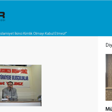
İslamiyet İkinci Kimlik Olmayı Kabul Etmez!"
Di
Mü