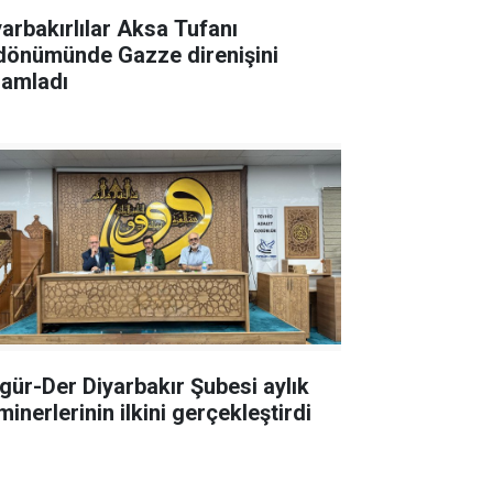
yarbakırlılar Aksa Tufanı
ldönümünde Gazze direnişini
lamladı
gür-Der Diyarbakır Şubesi aylık
inerlerinin ilkini gerçekleştirdi