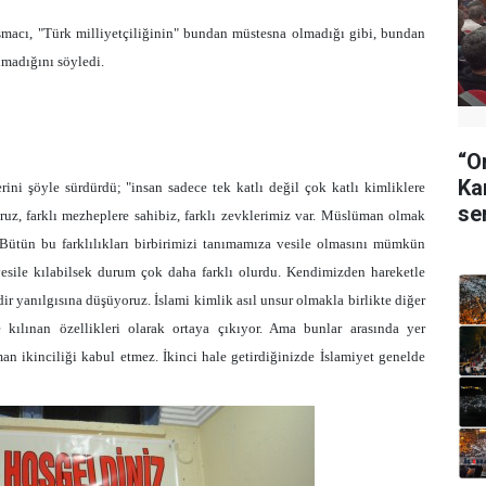
uşmacı, "Türk milliyetçiliğinin" bundan müstesna olmadığı gibi, bundan
lmadığını söyledi.
“O
Ka
lerini şöyle sürdürdü; "insan sadece tek katlı değil çok katlı kimliklere
se
ruz, farklı mezheplere sahibiz, farklı zevklerimiz var. Müslüman olmak
 Bütün bu farklılıkları birbirimizi tanımamıza vesile olmasını mümkün
 vesile kılabilsek durum çok daha farklı olurdu.
Kendimizden hareketle
ir yanılgısına düşüyoruz.
İslami kimlik asıl unsur olmakla birlikte diğer
e kılınan özellikleri olarak ortaya çıkıyor. Ama bunlar arasında yer
n ikinciliği kabul etmez. İkinci hale getirdiğinizde İslamiyet genelde