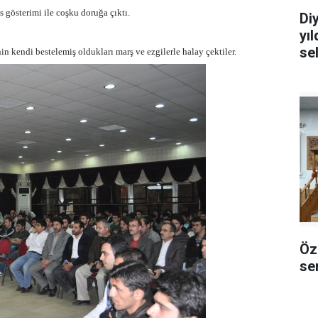
s gösterimi ile coşku doruğa çıktı.
Di
yı
se
 kendi bestelemiş oldukları marş ve ezgilerle halay çektiler.
Öz
sem