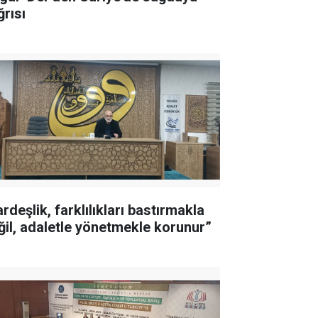
ğrısı
rdeşlik, farklılıkları bastırmakla
ğil, adaletle yönetmekle korunur”