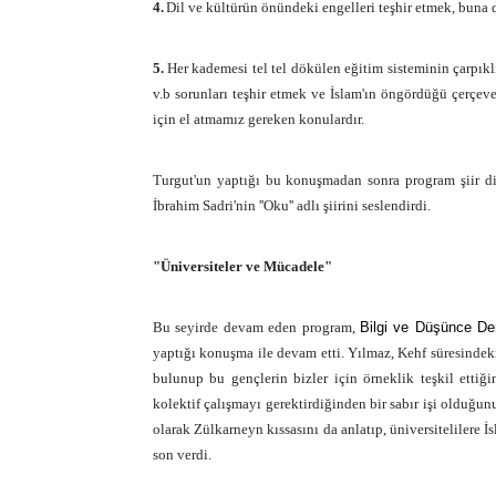
4.
Dil ve kültürün önündeki engelleri teşhir etmek, buna
5.
Her kademesi tel tel dökülen eğitim sisteminin çarpıkl
v.b sorunları teşhir etmek ve İslam'ın öngördüğü çerçev
için el atmamız gereken konulardır.
Turgut'un yaptığı bu konuşmadan sonra program şiir dinl
İbrahim Sadri'nin ''Oku'' adlı şiirini seslendirdi.
"Üniversiteler ve Mücadele"
Bu seyirde devam eden program,
Bilgi ve Düşünce D
yaptığı konuşma ile devam etti. Yılmaz, Kehf süresindeki
bulunup bu gençlerin bizler için örneklik teşkil ettiği
kolektif çalışmayı gerektirdiğinden bir sabır işi olduğ
olarak Zülkarneyn kıssasını da anlatıp, üniversitelilere
son verdi.