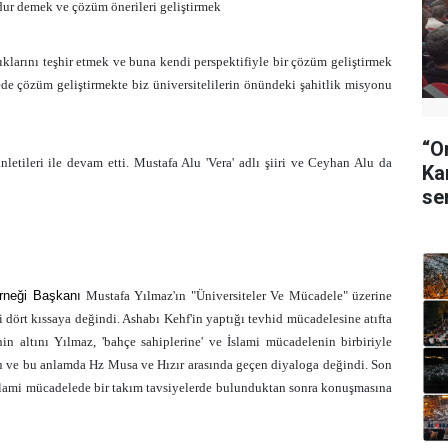
 dur demek ve çözüm önerileri geliştirmek
ıklarını teşhir etmek ve buna kendi perspektifiyle bir çözüm geliştirmek
ede çözüm geliştirmekte biz üniversitelilerin önündeki şahitlik misyonu
“O
etileri ile devam etti. Mustafa Alu 'Vera' adlı şiiri ve Ceyhan Alu da
Ka
se
erneği Başkanı
Mustafa Yılmaz'ın "Üniversiteler Ve Mücadele" üzerine
 dört kıssaya değindi. Ashabı Kehf'in yaptığı tevhid mücadelesine atıfta
nin altını Yılmaz, 'bahçe sahiplerine' ve İslami mücadelenin birbiriyle
unu ve bu anlamda Hz Musa ve Hızır arasında geçen diyaloga değindi. Son
 İslami mücadelede bir takım tavsiyelerde bulunduktan sonra konuşmasına