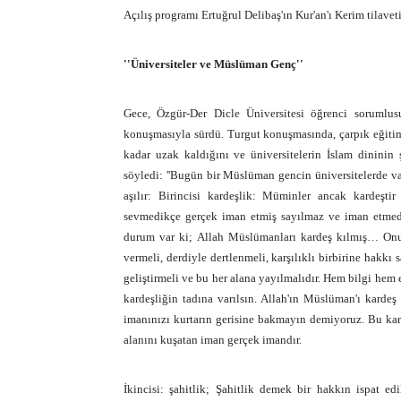
Açılış programı Ertuğrul Delibaş'ın Kur'an'ı Kerim tilave
''Üniversiteler ve Müslüman Genç''
Gece, Özgür-Der Dicle Üniversitesi öğrenci sorumlu
konuşmasıyla sürdü. Turgut konuşmasında, çarpık eğitim
kadar uzak kaldığını ve üniversitelerin İslam dininin 
söyledi: ''Bugün bir Müslüman gencin üniversitelerde va
aşılır: Birincisi kardeşlik: Müminler ancak kardeşti
sevmedikçe gerçek iman etmiş sayılmaz ve iman etmed
durum var ki; Allah Müslümanları kardeş kılmış… On
vermeli, derdiyle dertlenmeli, karşılıklı birbirine hakkı
geliştirmeli ve bu her alana yayılmalıdır. Hem bilgi he
kardeşliğin tadına varılsın. Allah'ın Müslüman'ı kardeş
imanınızı kurtarın gerisine bakmayın demiyoruz. Bu kar
alanını kuşatan iman gerçek imandır.
İkincisi: şahitlik;
Şahitlik demek bir hakkın ispat ed