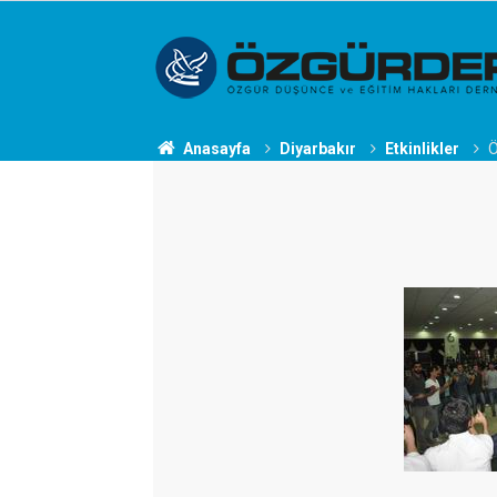
Anasayfa
Diyarbakır
Etkinlikler
Ö