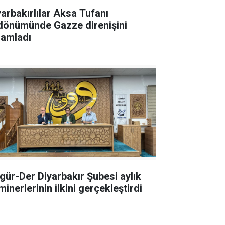
yarbakırlılar Aksa Tufanı
ldönümünde Gazze direnişini
lamladı
gür-Der Diyarbakır Şubesi aylık
inerlerinin ilkini gerçekleştirdi