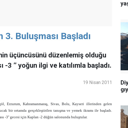
ya
in 3. Buluşması Başladı
inin üçüncüsünü düzenlemiş olduğu
 -3 ’’ yoğun ilgi ve katılımla başladı.
Di
19 Nisan 2011
gı
ngöl, Erzurum, Kahramanmaraş, Sivas, Bolu, Kayseri illerinden gelen
sıcak bir ortamda gerçekleştirilen tanışma ve yemek ikramı ile başladı.
sı -3'' gecesi için Kaplan -2 düğün salonunda buluştular.