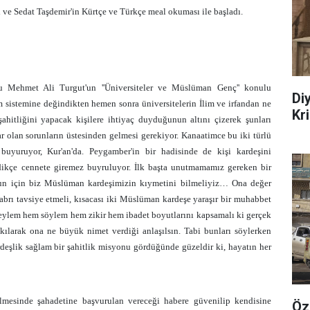
ti ve Sedat Taşdemir'in Kürtçe ve Türkçe meal okuması ile başladı.
su Mehmet Ali Turgut'un
''Üniversiteler ve Müslüman Genç'' konulu
Di
 sistemine değindikten hemen sonra üniversitelerin İlim ve irfandan ne
Kr
şahitliğini yapacak kişilere ihtiyaç duyduğunun altını çizerek şunları
r olan sorunların üstesinden gelmesi gerekiyor. Kanaatimce bu iki türlü
r buyuruyor, Kur'an'da. Peygamber'in bir hadisinde de kişi kardeşini
ikçe cennete giremez buyruluyor. İlk başta unutmamamız gereken bir
un için biz Müslüman kardeşimizin kıymetini bilmeliyiz… Ona değer
 sabrı tavsiye etmeli, kısacası iki Müslüman kardeşe yaraşır bir muhabbet
m eylem hem söylem hem zikir hem ibadet boyutlarını kapsamalı ki gerçek
 kılarak ona ne büyük nimet verdiği anlaşılsın. Tabi bunları söylerken
deşlik sağlam bir şahitlik misyonu gördüğünde güzeldir ki, hayatın her
ilmesinde şahadetine başvurulan vereceği habere güvenilip kendisine
Öz