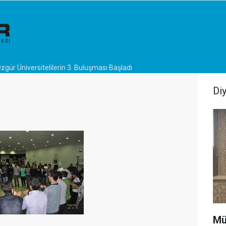
zgür Üniversitelilerin 3. Buluşması Başladı
Di
Mü