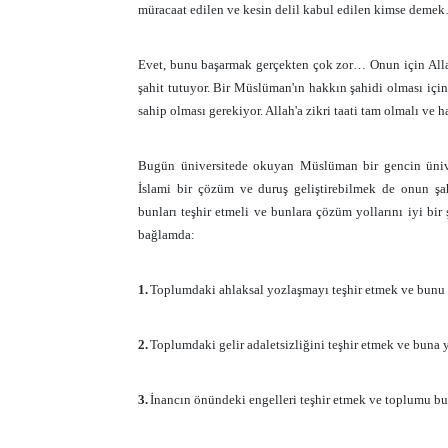
müracaat edilen ve kesin delil kabul edilen kimse deme
Evet, bunu başarmak gerçekten çok zor… Onun için Allah
şahit tutuyor. Bir Müslüman'ın hakkın şahidi olması için 
sahip olması gerekiyor. Allah'a zikri taati tam olmalı ve
Bugün üniversitede okuyan Müslüman bir gencin üniver
İslami bir çözüm ve duruş geliştirebilmek de onun şah
bunları teşhir etmeli ve bunlara çözüm yollarını iyi bir
bağlamda:
1.
Toplumdaki ahlaksal yozlaşmayı teşhir etmek ve bunu
2.
Toplumdaki gelir adaletsizliğini teşhir etmek ve buna 
3.
İnancın önündeki engelleri teşhir etmek ve toplumu b