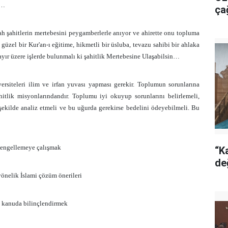
k…
ça
 şahitlerin mertebesini peygamberlerle anıyor ve ahirette onu topluma
güzel bir Kur'an-ı eğitime, hikmetli bir üsluba, tevazu sahibi bir ahlaka
 hayır üzere işlerde bulunmalı ki şahitlik Mertebesine Ulaşabilsin…
siteleri ilim ve irfan yuvası yapması gerekir. Toplumun sorunlarına
itlik misyonlarındandır. Toplumu iyi okuyup sorunlarını belirlemeli,
 şekilde analiz etmeli ve bu uğurda gerekirse bedelini ödeyebilmeli. Bu
 engellemeye çalışmak
“Ka
de
yönelik İslami çözüm önerileri
u kanuda bilinçlendirmek