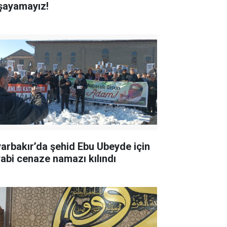
şayamayız!
yarbakır’da şehid Ebu Ubeyde için
yabi cenaze namazı kılındı