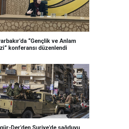
yarbakır'da “Gençlik ve Anlam
izi” konferansı düzenlendi
gür-Der'den Suriye'de sağduyu