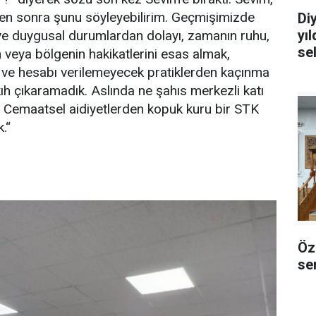
en sonra şunu söyleyebilirim. Geçmişimizde
Di
yı
 ve duygusal durumlardan dolayı, zamanın ruhu,
se
 veya bölgenin hakikatlerini esas almak,
 ve hesabı verilemeyecek pratiklerden kaçınma
kıh çıkaramadık. Aslında ne şahıs merkezli katı
en, Cemaatsel aidiyetlerden kopuk kuru bir STK
.“
Öz
sem