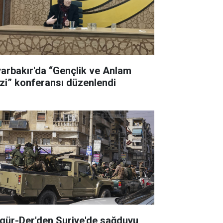
yarbakır'da “Gençlik ve Anlam
izi” konferansı düzenlendi
gür-Der'den Suriye'de sağduyu