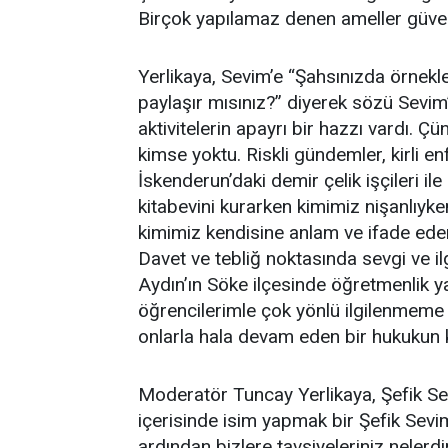
Birçok yapılamaz denen ameller güve
Yerlikaya, Sevim’e “Şahsınızda örnekle
paylaşır mısınız?” diyerek sözü Sevim’
aktivitelerin apayrı bir hazzı vardı. 
kimse yoktu. Riskli gündemler, kirli 
İskenderun’daki demir çelik işçileri i
kitabevini kurarken kimimiz nişanlıyke
kimimiz kendisine anlam ve ifade eden
Davet ve tebliğ noktasında sevgi ve il
Aydın’ın Söke ilçesinde öğretmenlik y
öğrencilerimle çok yönlü ilgilenmeme 
onlarla hala devam eden bir hukukun k
Moderatör Tuncay Yerlikaya, Şefik Sev
içerisinde isim yapmak bir Şefik Sevim
ardından bizlere tavsiyeleriniz nelerd