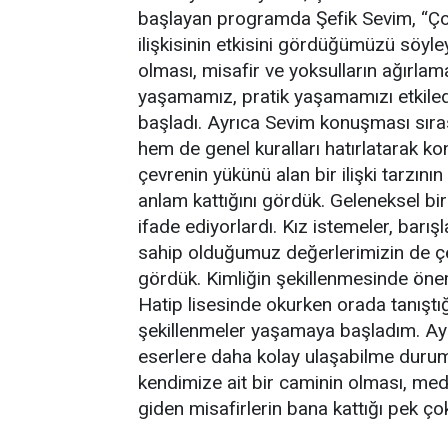
başlayan programda Şefik Sevim, “Ço
ilişkisinin etkisini gördüğümüzü söyle
olması, misafir ve yoksulların ağırlama,
yaşamamız, pratik yaşamamızı etkiledi
başladı. Ayrıca Sevim konuşması sıra
hem de genel kuralları hatırlatarak k
çevrenin yükünü alan bir ilişki tarzının 
anlam kattığını gördük. Geleneksel bir
ifade ediyorlardı. Kız istemeler, barış
sahip olduğumuz değerlerimizin de çev
gördük. Kimliğin şekillenmesinde öne
Hatip lisesinde okurken orada tanıştığ
şekillenmeler yaşamaya başladım. Ayrıc
eserlere daha kolay ulaşabilme dur
kendimize ait bir caminin olması, me
giden misafirlerin bana kattığı pek ço