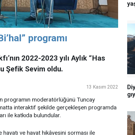
ya
Bi’hal” programı
kfı’nın 2022-2023 yılı Aylık “Has
ğu Şefik Sevim oldu.
Di
13 Kasım 2022
gı
ilen programın moderatörlüğünü Tuncay
ormatta interaktif şekilde gerçekleşen programda
rı ile katkıda bulundular.
e hayatı ve hayat hikâyesini sorması ile