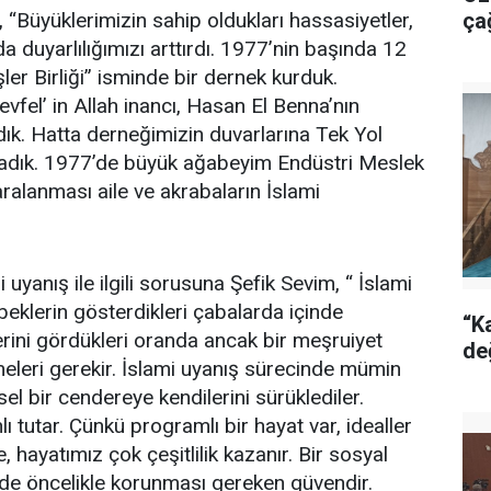
Büyüklerimizin sahip oldukları hassasiyetler,
ça
 duyarlılığımızı arttırdı. 1977’nin başında 12
r Birliği” isminde bir dernek kurduk.
fel’ in Allah inancı, Hasan El Benna’nın
adık. Hatta derneğimizin duvarlarına Tek Yol
raladık. 1977’de büyük ağabeyim Endüstri Meslek
ralanması aile ve akrabaların İslami
uyanış ile ilgili sorusuna Şefik Sevim, “ İslami
eklerin gösterdikleri çabalarda içinde
“Ka
rini gördükleri oranda ancak bir meşruiyet
de
meleri gerekir. İslami uyanış sürecinde mümin
sel bir cendereye kendilerini sürüklediler.
ı tutar. Çünkü programlı bir hayat var, idealler
, hayatımız çok çeşitlilik kazanır. Bir sosyal
de öncelikle korunması gereken güvendir.