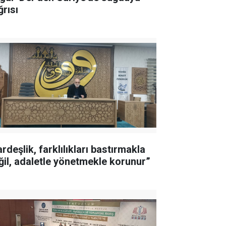
ğrısı
rdeşlik, farklılıkları bastırmakla
ğil, adaletle yönetmekle korunur”