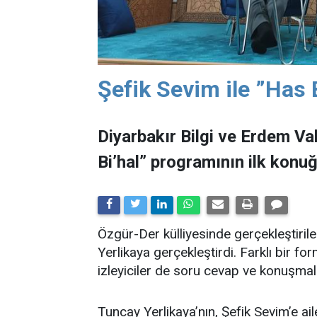
Şefik Sevim ile ”Has 
Diyarbakır Bilgi ve Erdem Va
Bi’hal” programının ilk konu
Özgür-Der külliyesinde gerçekleştir
Yerlikaya gerçekleştirdi. Farklı bir f
izleyiciler de soru cevap ve konuşmala
Tuncay Yerlikaya’nın, Şefik Sevim’e ail