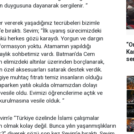
n duygusuna dayanarak sergilenir. “
r vererek yaşadığınız tecrübeleri bizimle
e bıraktı. Sevim; “İlk uyanış sürecimizdeki
Çünkü herkes gözü karaydı. Yorgun ve dargın
“O
enformasyon yoktu. Atamamın yapıldığı
Ka
le aylık sohbetimiz vardı. Batman’da Cem
se
n elimizdeki altınlar üzerinden borçlanarak,
 özel aksesuarları satarak destek verdik.
giye muhtaç fıtratı temiz insanların olduğu
aparken yatılı okulda olmamızdan dolayı
vesile oldu. Evimizi öğrencilerime açtık ve
urulmasına vesile olduk. “
im’e “Türkiye özelinde İslami çalışmalar
 olmak kolay değil. Bunca yılın yaşanmışlıkların
ir?” diyerek sözü son kez Sevim’e bıraktı. Sevim,