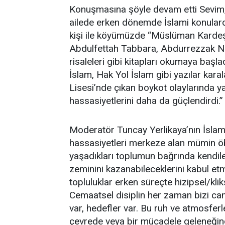
Konuşmasına şöyle devam etti Sevim, “
ailede erken dönemde İslami konularda
kişi ile köyümüzde “Müslüman Kardeşle
Abdulfettah Tabbara, Abdurrezzak Nev
risaleleri gibi kitapları okumaya başl
İslam, Hak Yol İslam gibi yazılar ka
Lisesi’nde çıkan boykot olaylarında ya
hassasiyetlerini daha da güçlendirdi.”
Moderatör Tuncay Yerlikaya’nın İslami 
hassasiyetleri merkeze alan mümin öb
yaşadıkları toplumun bağrında kendile
zeminini kazanabileceklerini kabul et
topluluklar erken süreçte hizipsel/klik
Cemaatsel disiplin her zaman bizi canl
var, hedefler var. Bu ruh ve atmosferle
çevrede veya bir mücadele geleneğin