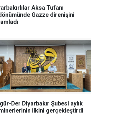
yarbakırlılar Aksa Tufanı
ldönümünde Gazze direnişini
lamladı
gür-Der Diyarbakır Şubesi aylık
inerlerinin ilkini gerçekleştirdi