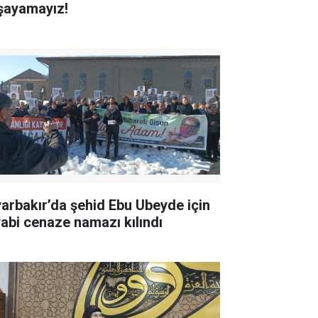
şayamayız!
yarbakır’da şehid Ebu Ubeyde için
yabi cenaze namazı kılındı