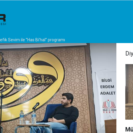
efik Sevim ile ”Has Bi’hal” programı
Di
Mü