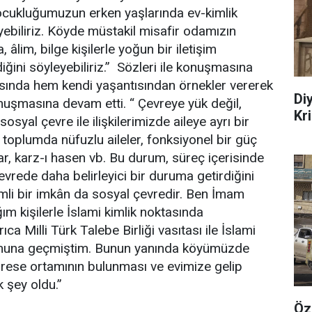
cukluğumuzun erken yaşlarında ev-kimlik
yebiliriz. Köyde müstakil misafir odamızın
 âlim, bilge kişilerle yoğun bir iletişim
ğini söyleyebiliriz.” Sözleri ile konuşmasına
sında hem kendi yaşantısından örnekler vererek
Di
onuşmasına devam etti. “ Çevreye yük değil,
Kr
sosyal çevre ile ilişkilerimizde aileye ayrı bir
 toplumda nüfuzlu aileler, fonksiyonel bir güç
lar, karz-ı hasen vb. Bu durum, süreç içerisinde
rede daha belirleyici bir duruma getirdiğini
mli bir imkân da sosyal çevredir. Ben İmam
ım kişilerle İslami kimlik noktasında
a Milli Türk Talebe Birliği vasıtası ile İslami
umuna geçmiştim. Bunun yanında köyümüzde
drese ortamının bulunması ve evimize gelip
k şey oldu.”
Öz