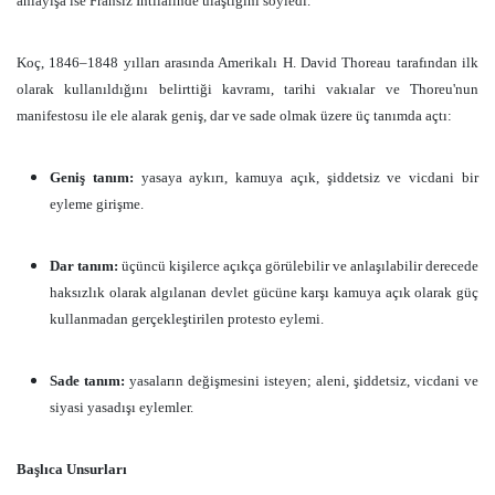
anlayışa ise Fransız İhtilalinde ulaştığını söyledi.
Koç, 1846–1848 yılları arasında Amerikalı H. David Thoreau tarafından ilk
olarak kullanıldığını belirttiği kavramı, tarihi vakıalar ve Thoreu'nun
manifestosu ile ele alarak geniş, dar ve sade olmak üzere üç tanımda açtı:
Geniş tanım:
yasaya aykırı, kamuya açık, şiddetsiz ve vicdani bir
eyleme girişme.
Dar tanım:
üçüncü kişilerce açıkça görülebilir ve anlaşılabilir derecede
haksızlık olarak algılanan devlet gücüne karşı kamuya açık olarak güç
kullanmadan gerçekleştirilen protesto eylemi.
Sade tanım:
yasaların değişmesini isteyen; aleni, şiddetsiz, vicdani ve
siyasi yasadışı eylemler.
Başlıca Unsurları