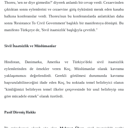
Thoreu, '
sen ne diye girmedin?' diyerek anlamlı bir cevap verdi.
Cezaevinden
çıktıktan sonra eylemlerini ve cezaevine giriş öyküsünü merak eden kasaba
halkına konferanslar verdi. Thoreu'nun bu konferanslarda anlattıkları daha
sonra 'Resistance To Civil Government' başlıklı bir manifestoya dönüştü.
Bu
manifesto Türkçeye de, 'Sivil itaatsizlik' başlığıyla çevrildi."
Sivil İtaatsizlik ve Müslümanlar
Hindistan, Danimarka, Amerika ve Türkiye'deki sivil itaatsizlik
eylemlerinden de örnekler veren Koç, Müslümanlar olarak kavrama
yaklaşımımızı değerlendirdi. Gerekli görülmesi durumunda kavrama
başvurulabilineceğini ifade eden Koç, bu noktada temel belirleyici olanın
"kimliğimizi belirleyen temel ilkeler çerçevesinde bir usul belirleyip ona
göre mücadele etmek" olarak özetledi.
Pasif Direniş Hakkı