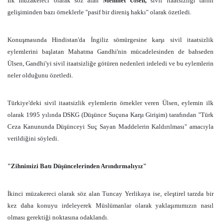
İlk müzakereci olarak söz alan
Mehmet Ülsen,
sivil itaatsizliği tarihi
gelişiminden bazı örneklerle "pasif bir direniş hakkı" olarak özetledi.
Konuşmasında Hindistan'da İngiliz sömürgesine karşı sivil itaatsizlik
eylemlerini başlatan Mahatma Gandhi'nin mücadelesinden de bahseden
Ülsen, Gandhi'yi sivil itaatsizliğe götüren nedenleri irdeledi ve bu eylemlerin
neler olduğunu özetledi.
Türkiye'deki sivil itaatsizlik eylemlerin örnekler veren Ülsen, eylemin ilk
olarak 1995 yılında DSKG (Düşünce Suçuna Karşı Girişim) tarafından "Türk
Ceza Kanununda Düşünceyi Suç Sayan Maddelerin Kaldırılması" amacıyla
verildiğini söyledi.
"Zihnimizi Batı Düşüncelerinden Arındırmalıyız"
İkinci müzakereci olarak söz alan Tuncay Yerlikaya ise, eleştirel tarzda bir
kez daha konuyu irdeleyerek Müslümanlar olarak yaklaşımımızın nasıl
olması gerektiği noktasına odaklandı.