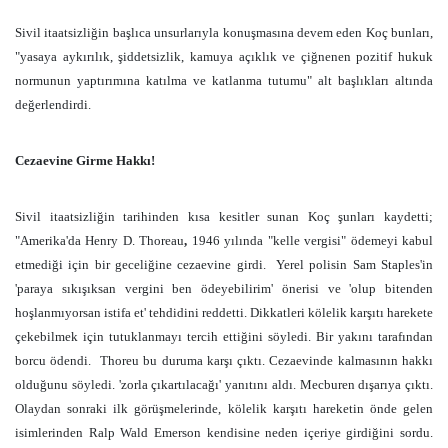
Sivil itaatsizliğin başlıca unsurlarıyla konuşmasına devem eden Koç bunları,
"yasaya aykırılık, şiddetsizlik, kamuya açıklık ve çiğnenen pozitif hukuk
normunun yaptırımına katılma ve katlanma tutumu" alt başlıkları altında
değerlendirdi.
Cezaevine Girme Hakkı!
Sivil itaatsizliğin tarihinden kısa kesitler sunan Koç şunları kaydetti;
"Amerika'da
Henry D. Thoreau
,
1946 yılında
"kelle vergisi"
ödemeyi
kabul
etmediği için
bir geceliğine cezaevine girdi.
Yerel polisin Sam Staples'in
'paraya sıkışıksan vergini ben ödeyebilirim' önerisi ve 'olup bitenden
hoşlanmıyorsan istifa et' tehdidini reddetti. Dikkatleri
kölelik karşıtı harekete
çekebilmek için tutuklanmayı tercih ettiğini söyledi. Bir yakını tarafından
borcu ödendi.
Thoreu bu duruma karşı çıktı. Cezaevinde kalmasının hakkı
olduğunu söyledi. '
zorla çıkartılacağı'
yanıtını aldı. Mecburen dışarıya çıktı.
Olaydan sonraki ilk görüşmelerinde,
kölelik karşıtı hareketin önde gelen
isimlerinden Ralp Wald Emerson
kendisine neden içeriye girdiğini sordu.