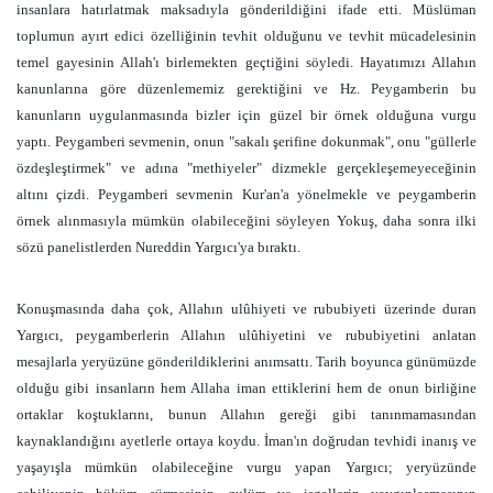
insanlara hatırlatmak maksadıyla gönderildiğini ifade etti. Müslüman
toplumun ayırt edici özelliğinin tevhit olduğunu ve tevhit mücadelesinin
temel gayesinin Allah'ı birlemekten geçtiğini söyledi. Hayatımızı Allahın
kanunlarına göre düzenlememiz gerektiğini ve Hz. Peygamberin bu
kanunların uygulanmasında bizler için güzel bir örnek olduğuna vurgu
yaptı. Peygamberi sevmenin, onun "sakalı şerifine dokunmak", onu "güllerle
özdeşleştirmek" ve adına "methiyeler" dizmekle gerçekleşemeyeceğinin
altını çizdi. Peygamberi sevmenin Kur'an'a yönelmekle ve peygamberin
örnek alınmasıyla mümkün olabileceğini söyleyen Yokuş, daha sonra ilki
sözü panelistlerden Nureddin Yargıcı'ya bıraktı.
Konuşmasında daha çok, Allahın ulûhiyeti ve rububiyeti üzerinde duran
Yargıcı, peygamberlerin Allahın ulûhiyetini ve rububiyetini anlatan
mesajlarla yeryüzüne gönderildiklerini anımsattı. Tarih boyunca günümüzde
olduğu gibi insanların hem Allaha iman ettiklerini hem de onun birliğine
ortaklar koştuklarını, bunun Allahın gereği gibi tanınmamasından
kaynaklandığını ayetlerle ortaya koydu. İman'ın doğrudan tevhidi inanış ve
yaşayışla mümkün olabileceğine vurgu yapan Yargıcı; yeryüzünde