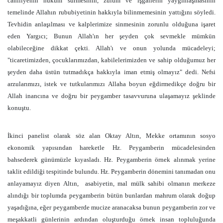
cahiliyenin hüküm sürmesinin, zulüm ve işgallerin yaygınlaşmasının
temelinde Allahın rububiyetinin hakkıyla bilinmemesinin yattığını söyledi.
Tevhidin anlaşılması ve kalplerimize sinmesinin zorunlu olduğuna işaret
eden Yargıcı; Bunun Allah'ın her şeyden çok sevmekle mümkün
olabileceğine dikkat çekti. Allah'ı ve onun yolunda mücadeleyi;
"ticaretimizden, çocuklarımızdan, kabilelerimizden ve sahip olduğumuz her
şeyden daha üstün tutmadıkça hakkıyla iman etmiş olmayız" dedi. Nefsi
arzularımızı, istek ve tutkularımızı Allaha boyun eğdirmedikçe doğru bir
Allah inancına ve doğru bir peygamber tasavvuruna ulaşamayız şeklinde
konuştu.
İkinci panelist olarak söz alan Oktay Altın, Mekke ortamının sosyo
ekonomik yapısından hareketle Hz. Peygamberin mücadelesinden
bahsederek günümüzle kıyasladı. Hz. Peygamberin örnek alınmak yerine
taklit edildiği tespitinde bulundu. Hz. Peygamberin dönemini tanımadan onu
anlayamayız diyen Altın,
asabiyetin, mal mülk sahibi olmanın merkeze
alındığı bir toplumda peygamberin bütün bunlardan mahrum olarak doğup
yaşadığına, eğer peygamberde mucize aranacaksa bunun peygamberin zor ve
meşakkatli günlerinin ardından oluşturduğu örnek insan topluluğunda