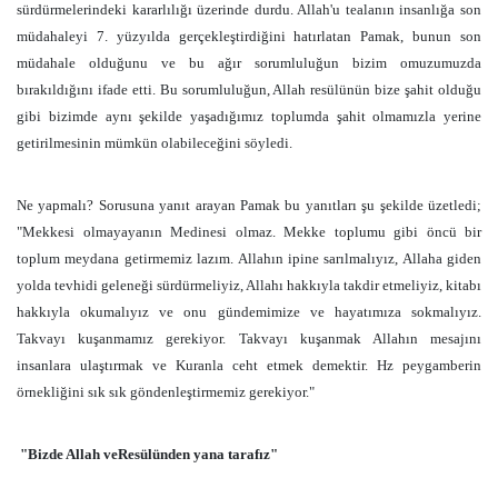
sürdürmelerindeki kararlılığı üzerinde durdu. Allah'u tealanın insanlığa son
müdahaleyi 7. yüzyılda gerçekleştirdiğini hatırlatan Pamak, bunun son
müdahale olduğunu ve bu ağır sorumluluğun bizim omuzumuzda
bırakıldığını ifade etti. Bu sorumluluğun, Allah resülünün bize şahit olduğu
gibi bizimde aynı şekilde yaşadığımız toplumda şahit olmamızla yerine
getirilmesinin mümkün olabileceğini söyledi.
Ne yapmalı? Sorusuna yanıt arayan Pamak bu yanıtları şu şekilde üzetledi;
"Mekkesi olmayayanın Medinesi olmaz. Mekke toplumu gibi öncü bir
toplum meydana getirmemiz lazım. Allahın ipine sarılmalıyız, Allaha giden
yolda tevhidi geleneği sürdürmeliyiz, Allahı hakkıyla takdir etmeliyiz, kitabı
hakkıyla okumalıyız ve onu gündemimize ve hayatımıza sokmalıyız.
Takvayı kuşanmamız gerekiyor. Takvayı kuşanmak Allahın mesajını
insanlara ulaştırmak ve Kuranla ceht etmek demektir. Hz peygamberin
örnekliğini sık sık göndenleştirmemiz gerekiyor."
"Bizde Allah veResülünden yana tarafız"