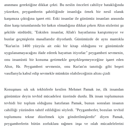
aranması gerektiğine dikkat çekti. Bu neslin önceleri cahiliye bataklığında
yüzerken, peygamberin şahitliğinde insanlığa örnek bir nesil olarak
karşımıza çıktığına işaret etti. Eski insanlar ile günümüz insanları arasında
dine karşı tutumlarında bir farkın olmadığına dikkat çeken Altın sözlerini şu
şekilde sürdürdü; "Eskiden insanlar, Allah'ı hayatlarına karıştırmıyor ve
bunlar geçmişlerin masallarıdır diyorlardı. Günümüzde de aynı mantıkla
"Kur'an'ın 1400 yüzyıla ait eski bir kitap olduğunu ve günümüzde
uygulanamayacağını ifade ederek hayattan itiyorlar." peygamberi sevmenin,
onu insanüstü bir konuma getirmekle gerçekleşemeyeceğine işaret eden
Altın, Hz. Peygamberi sevmenin, onu Kur'an'ın tanıttığı gibi beşeri
vasıflarıyla kabul edip sevmekle mümkün olabileceğinin altını çizdi
Konuşması sık sık tekbirlerle kesilen Mehmet Pamak ise, ilk insandan
günümüze deyin tevhid mücadelesi üzerinde durdu. İlk insan toplumunun
tevhidi bir toplum olduğunu hatırlatan Pamak, bunun sonraları insanın
cahilliği yüzünden tahrif edildiğini söyledi. "Peygamberler, bozulan tevhid
toplumunu tekrar düzeltmek için gönderilmişlerdir" diyen Pamak,
peygamberlerin bütün zorluklara rağmen inşa ve ıslah mücadelelerini