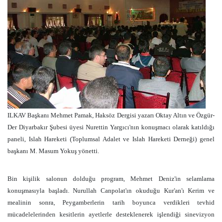
ILKAV Başkanı Mehmet Pamak, Haksöz Dergisi yazarı Oktay Altın ve Özgür-
Der Diyarbakır Şubesi üyesi Nurettin Yargıcı'nın konuşmacı olarak katıldığı
paneli, Islah Hareketi (Toplumsal Adalet ve Islah Hareketi Derneği) genel
başkanı M. Masum Yokuş yönetti.
Bin kişilik salonun dolduğu program, Mehmet Deniz'in selamlama
konuşmasıyla başladı. Nurullah Canpolat'ın okuduğu Kur'an'ı Kerim ve
mealinin sonra, Peygamberlerin tarih boyunca verdikleri tevhid
mücadelelerinden kesitlerin ayetlerle desteklenerek işlendiği sinevizyon