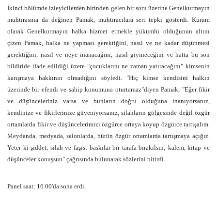
İkinci bölümde izleyicilerden birinden gelen bir soru üzerine Genelkurmayın
muhtırasına da değinen Pamak, muhtıracılara sert tepki gösterdi. Kurum
olarak Genelkurmayın halka hizmet etmekle yükümlü olduğunun altını
çizen Pamak, halka ne yapması gerektiğini, nasıl ve ne kadar düşünmesi
gerektiğini, nasıl ve neye inanacağını, nasıl giyineceğini ve hatta bu son
bildiride ifade edildiği üzere "çocuklarını ne zaman yatıracağını" kimsenin
karışmaya hakkının olmadığını söyledi. "Hiç kimse kendisini halkın
üzerinde bir efendi ve sahip konumuna oturtamaz"diyen Pamak, "Eğer fikir
ve düşünceleriniz varsa ve bunların doğru olduğuna inanıyorsanız,
kendinize ve fikirlerinize güveniyorsanız, silahların gölgesinde değil özgür
ortamlarda fikir ve düşüncelerimizi özgürce ortaya koyup özgürce tartışalım.
Meydanda, medyada, salonlarda, bütün özgür ortamlarda tartışmaya açığız.
Yeter ki şiddet, silah ve faşist baskılar bir tarafa bırakılsın; kalem, kitap ve
düşünceler konuşsun" çağrısında bulunarak sözlerini bitirdi.
Panel saat: 16.00'da sona erdi.