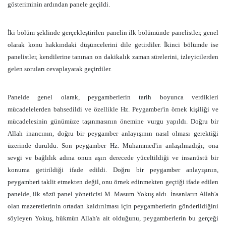
gösteriminin ardından panele geçildi.
İki bölüm şeklinde gerçekleştirilen panelin ilk bölümünde panelistler, genel
olarak konu hakkındaki düşüncelerini dile getirdiler. İkinci bölümde ise
panelistler, kendilerine tanınan on dakikalık zaman sürelerini, izleyicilerden
gelen soruları cevaplayarak geçirdiler.
Panelde genel olarak, peygamberlerin tarih boyunca verdikleri
mücadelelerden bahsedildi ve özellikle Hz. Peygamber'in örnek kişiliği ve
mücadelesinin günümüze taşınmasının önemine vurgu yapıldı. Doğru bir
Allah inancının, doğru bir peygamber anlayışının nasıl olması gerektiği
üzerinde duruldu. Son peygamber Hz. Muhammed'in anlaşılmadığı; ona
sevgi ve bağlılık adına onun aşırı derecede yüceltildiği ve insanüstü bir
konuma getirildiği ifade edildi. Doğru bir peygamber anlayışının,
peygamberi taklit etmekten değil, onu örnek edinmekten geçtiği ifade edilen
panelde, ilk sözü panel yöneticisi M. Masum Yokuş aldı. İnsanların Allah'a
olan mazeretlerinin ortadan kaldırılması için peygamberlerin gönderildiğini
söyleyen Yokuş, hükmün Allah'a ait olduğunu, peygamberlerin bu gerçeği