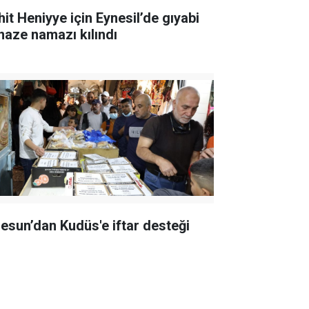
hit Heniyye için Eynesil’de gıyabi
naze namazı kılındı
resun’dan Kudüs'e iftar desteği