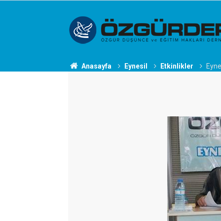
Anasayfa
Eynesil
Etkinlikler
Eynes