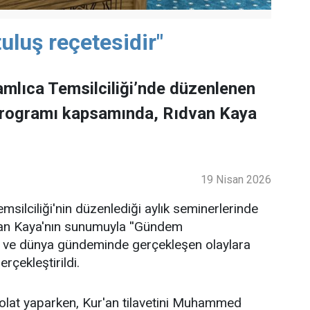
uluş reçetesidir"
mlıca Temsilciliği’nde düzenlenen
programı kapsamında, Rıdvan Kaya
19 Nisan 2026
ilciliği'nin düzenlediği aylık seminerlerinde
an Kaya'nın sunumuyla ''Gündem
lke ve dünya gündeminde gerçekleşen olaylara
rçekleştirildi.
lat yaparken, Kur'an tilavetini Muhammed