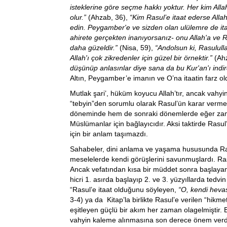
isteklerine göre seçme hakkı yoktur. Her kim Alla
olur.”
(Ahzab, 36),
“Kim Rasul’e itaat ederse Allah
edin. Peygamber'e ve sizden olan ulülemre de ita
ahirete gerçekten inanıyorsanız- onu Allah'a ve 
daha güzeldir.”
(Nisa, 59),
“Andolsun ki, Rasulull
Allah'ı çok zikredenler için güzel bir örnektir.”
(Ahz
düşünüp anlasınlar diye sana da bu Kur'an'ı indir
Altın, Peygamber’e imanın ve O’na itaatin farz ol
Mutlak şari’, hüküm koyucu Allah’tır, ancak vahyi
“tebyin”den sorumlu olarak Rasul’ün karar verme
döneminde hem de sonraki dönemlerde eğer zam
Müslümanlar için bağlayıcıdır. Aksi taktirde Ra
için bir anlam taşımazdı.
Sahabeler, dini anlama ve yaşama hususunda Ras
meselelerde kendi görüşlerini savunmuşlardı. Ras
Ancak vefatından kısa bir müddet sonra başlayan
hicri 1. asırda başlayıp 2. ve 3. yüzyıllarda tedvi
“Rasul’e itaat olduğunu söyleyen,
“O, kendi hevas
3-4) ya da Kitap’la birlikte Rasul’e verilen “hikme
eşitleyen güçlü bir akım her zaman olagelmiştir.
vahyin kaleme alınmasına son derece önem verdiğ