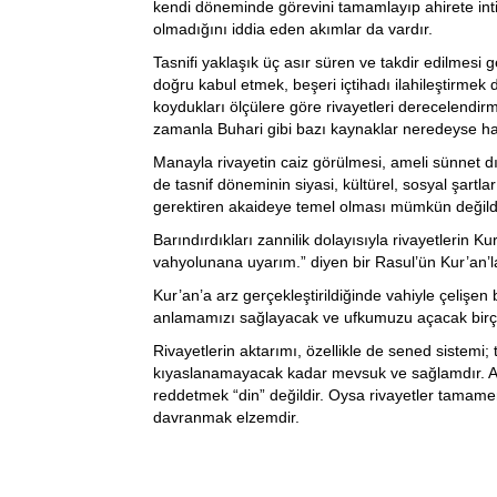
kendi döneminde görevini tamamlayıp ahirete intik
olmadığını iddia eden akımlar da vardır.
Tasnifi yaklaşık üç asır süren ve takdir edilmesi 
doğru kabul etmek, beşeri içtihadı ilahileştirmek
koydukları ölçülere göre rivayetleri derecelendirm
zamanla Buhari gibi bazı kaynaklar neredeyse hatad
Manayla rivayetin caiz görülmesi, ameli sünnet 
de tasnif döneminin siyasi, kültürel, sosyal şartl
gerektiren akaideye temel olması mümkün değildi
Barındırdıkları zannilik dolayısıyla rivayetlerin 
vahyolunana uyarım.” diyen bir Rasul’ün Kur’an’l
Kur’an’a arz gerçekleştirildiğinde vahiyle çelişen
anlamamızı sağlayacak ve ufkumuzu açacak birçok 
Rivayetlerin aktarımı, özellikle de sened sistemi; ta
kıyaslanamayacak kadar mevsuk ve sağlamdır. Anc
reddetmek “din” değildir. Oysa rivayetler tamamen 
davranmak elzemdir.