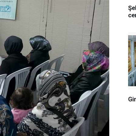
Şe
ce
Gi