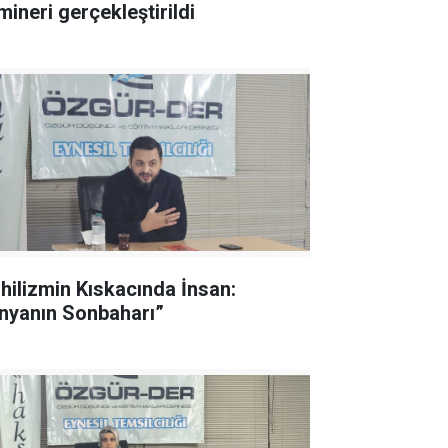
mineri gerçekleştirildi
ihilizmin Kıskacında İnsan:
nyanın Sonbaharı”