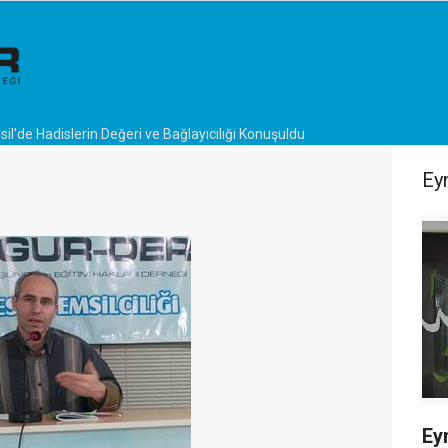
il’de Hadislerin Değeri ve Bağlayıcılığı Konuşuldu
Ey
Ey