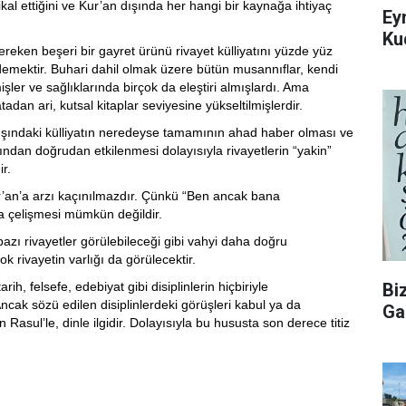
al ettiğini ve Kur’an dışında her hangi bir kaynağa ihtiyaç
Ey
Ku
gereken beşeri bir gayret ürünü rivayet külliyatını yüzde yüz
 demektir. Buhari dahil olmak üzere bütün musannıflar, kendi
işler ve sağlıklarında birçok da eleştiri almışlardı. Ama
an ari, kutsal kitaplar seviyesine yükseltilmişlerdir.
dışındaki külliyatın neredeyse tamamının ahad haber olması ve
arından doğrudan etkilenmesi dolayısıyla rivayetlerin “yakin”
r.
Kur’an’a arzı kaçınılmazdır. Çünkü “Ben ancak bana
a çelişmesi mümkün değildir.
 bazı rivayetler görülebileceği gibi vahyi daha doğru
rivayetin varlığı da görülecektir.
rih, felsefe, edebiyat gibi disiplinlerin hiçbiriyle
Bi
ak sözü edilen disiplinlerdeki görüşleri kabul ya da
Ga
Rasul’le, dinle ilgidir. Dolayısıyla bu hususta son derece titiz