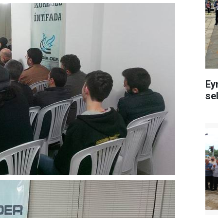
Ey
se