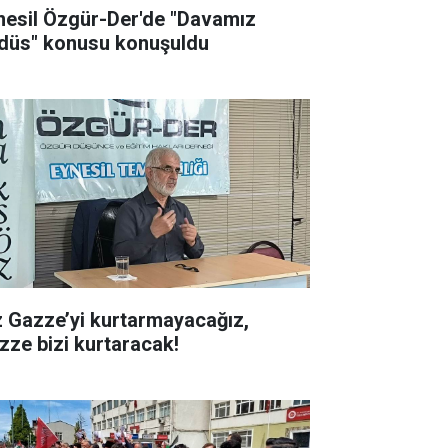
nesil Özgür-Der'de "Davamız
düs" konusu konuşuldu
z Gazze’yi kurtarmayacağız,
zze bizi kurtaracak!