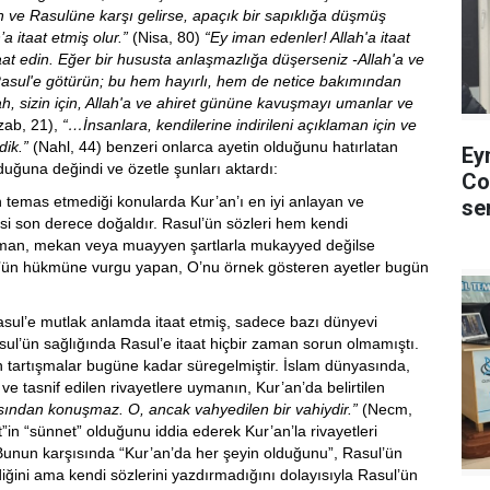
h ve Rasulüne karşı gelirse, apaçık bir sapıklığa düşmüş
’a itaat etmiş olur.”
(Nisa, 80)
“Ey iman edenler! Allah'a itaat
at edin. Eğer bir hususta anlaşmazlığa düşerseniz -Allah'a ve
Rasul'e götürün; bu hem hayırlı, hem de netice bakımından
ah, sizin için, Allah'a ve ahiret gününe kavuşmayı umanlar ve
ab, 21),
“…İnsanlara, kendilerine indirileni açıklaman için ve
dik.”
(Nahl, 44) benzeri onlarca ayetin olduğunu hatırlatan
Ey
duğuna değindi ve özetle şunları aktardı:
Co
n temas etmediği konularda Kur’an’ı en iyi anlayan ve
se
si son derece doğaldır. Rasul’ün sözleri hem kendi
an, mekan veya muayyen şartlarla mukayyed değilse
sul’ün hükmüne vurgu yapan, O’nu örnek gösteren ayetler bugün
ul’e mutlak anlamda itaat etmiş, sadece bazı dünyevi
ul’ün sağlığında Rasul’e itaat hiçbir zaman sorun olmamıştı.
 tartışmalar bugüne kadar süregelmiştir. İslam dünyasında,
n ve tasnif edilen rivayetlere uymanın, Kur’an’da belirtilen
ından konuşmaz. O, ancak vahyedilen bir vahiydir.”
(Necm,
t”in “sünnet” olduğunu iddia ederek Kur’an’la rivayetleri
 Bunun karşısında “Kur’an’da her şeyin olduğunu”, Rasul’ün
ini ama kendi sözlerini yazdırmadığını dolayısıyla Rasul’ün