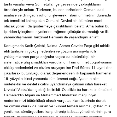
tarihi yasalar veya Sünnetullah çerçevesinde yaklaştıklarını
örnekleriyle anlattı. Türkmen, bu son tarihçilerin Osmanlıdaki
asabiye ve dini çağrı ruhunu işleyerek, İslam ümmetinin dünyada
tek temsilcisi kalmış olan Osmanlı Devleti'nin ölümüne mani
olacak yollarıı da göstermeye çalıştıklarını belirtti. Ama bütün bu
içeriden iyileştirme niyetlerine rağmen çöküşün durmadığı ve ilk
yabancılaşmanın Tanzimat Fermanı ile yaşandığını anlattı.
Konuşmada Katib Çelebi, Naima, Ahmet Cevdet Paşa gibi tahkik
ehli tarihçilerin çöküş nedenleri ve çözüm arayışıyla ilgili
yaklaşımlarının parça doğrular taşısa da bütünlükçü bir
sistematiğe ulaşamadıkları vurgulandı. Tüm ümmet coğrafyasının
çöküş nedenlerini ve çözüm arayışını ise Rad Sûresi 11. ayeti öne
çıkartarak bütünlükçü olarak değerlendiren ilk kapsamlı hamlenin
19. yüzyılın ikinci yarısında tüm ümmet coğrafyasının alim,
mütefekkir ve devlet ricalini uyandırmaya çalışan ıslah hareketi
Urvatu'l Vuska'dan geldiği belirtildi. Özellikle bu hareketin öncüleri
Cemaleddin Afgani ve Muhammed Abduh'un mağlubiyet
nedenlerimizi bütünlükçü olarak vurguladıkları üzerinde duruldı.
Ve çözüm olarak da Kur'an ve Sünnet temelli arınma, içtihadımızı
yenileme, sömürgecilere karşı direnip istibdat yönetimlerinin şura