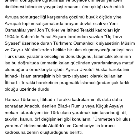
temelli dönüşüme uğratılması ve böylece ümmetin yeniden
diriltilmesi bilincinin yaygınlaştırmasını öne çıktığı izah edildi.
Avrupa sömürgeciliği karşısında çözümü büyük ölçüde yine
Avrupalı toplumsal şemalarda arayan devlet ricali ve Yeni
Osmanlılar yani Jön Türkler ve İttihad Terakki kadroları için
1904'te Kahire'de Yusuf Akçura tarafından yazılan "Üç Tarzı
Siyaset" üzerinde duran Türkmen; Osmanlıcılık siyasetinin Müslim
ve Gayr-ı Müslim'lerden birlikte bir ulus oluşmayacağı anlaşılınca
Türk ulusu yaratma önceliğine dönüldüğünü, İslamcılık akımının
ise bu doğrultuda ümmetin kalan gücünden yararlanılmaya matuf
olunduğunu örnekleriyle işledi. Ayrıca Urvetu'l Vuska hareketinin
İttihad-ı İslam stratejisinin bir tarz-ı siyaset olarak kullanılan
İttihad-ı Terakki hareketinin pragmatik İslamcılığından çok farklı
olduğu üzerinde durdu.
Hamza Türkmen, İttihad-ı Terakki kadrolarının ilk defa daha
sonradan Anadolu denilen Bilad-ı Rum'u veya Küçük Asya'yı
mekan tutarak yeni bir Türk ulusu yaratmak için tasarladığı dil,
takvim, kanun, örf değişimleri gibi konuların, "Ümmetten bir ulus
yaratma" iddiasındaki Atatürk'e ve Cumhuriyet'in kurucu
kadrosuna zemin oluşturduğunu belirtti.