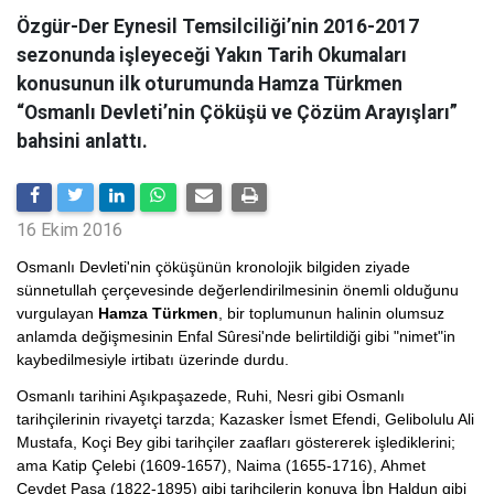
Özgür-Der Eynesil Temsilciliği’nin 2016-2017
sezonunda işleyeceği Yakın Tarih Okumaları
konusunun ilk oturumunda Hamza Türkmen
“Osmanlı Devleti’nin Çöküşü ve Çözüm Arayışları”
bahsini anlattı.
16 Ekim 2016
Osmanlı Devleti'nin çöküşünün kronolojik bilgiden ziyade
sünnetullah çerçevesinde değerlendirilmesinin önemli olduğunu
vurgulayan
Hamza Türkmen
, bir toplumunun halinin olumsuz
anlamda değişmesinin Enfal Sûresi'nde belirtildiği gibi "nimet"in
kaybedilmesiyle irtibatı üzerinde durdu.
Osmanlı tarihini Aşıkpaşazede, Ruhi, Nesri gibi Osmanlı
tarihçilerinin rivayetçi tarzda; Kazasker İsmet Efendi, Gelibolulu Ali
Mustafa, Koçi Bey gibi tarihçiler zaafları göstererek işlediklerini;
ama Katip Çelebi (1609-1657), Naima (1655-1716), Ahmet
Cevdet Paşa (1822-1895) gibi tarihçilerin konuya İbn Haldun gibi