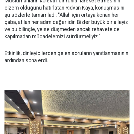
Müslümanların kolektif bir ruhla hareket etmesinin
elzem olduğunu hatırlatan Rıdvan Kaya, konuşmasını
şu sözlerle tamamladı: "Allah için ortaya konan her
çaba, atılan her adım değerlidir. Bizler büyük bir aileyiz
ve bu bilinçle, yeise düşmeden ancak rehavete de
kapılmadan mücadelemizi sürdürmeliyiz."
Etkinlik, dinleyicilerden gelen soruların yanıtlanmasının
ardından sona erdi.