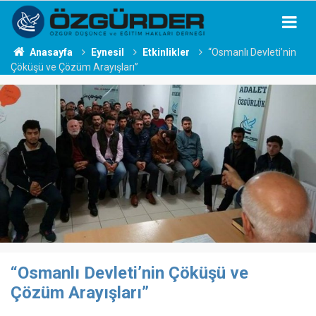
Anasayfa
Eynesil
Etkinlikler
“Osmanlı Devleti’nin
Çöküşü ve Çözüm Arayışları”
“Osmanlı Devleti’nin Çöküşü ve
Çözüm Arayışları”