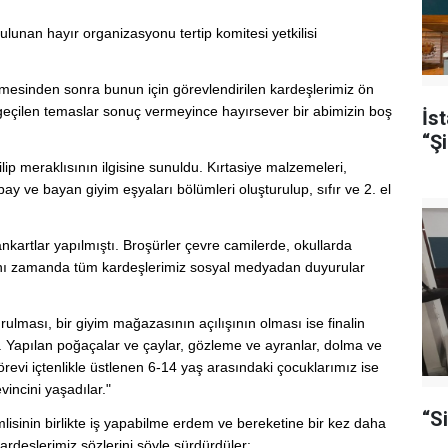
ulunan hayır organizasyonu tertip komitesi yetkilisi
mesinden sonra bunun için görevlendirilen kardeşlerimiz ön
 geçilen temaslar sonuç vermeyince hayırsever bir abimizin boş
İs
“Şi
ilip meraklısının ilgisine sunuldu. Kırtasiye malzemeleri,
ay ve bayan giyim eşyaları bölümleri oluşturulup, sıfır ve 2. el
ankartlar yapılmıştı. Broşürler çevre camilerde, okullarda
 Aynı zamanda tüm kardeşlerimiz sosyal medyadan duyurular
ması, bir giyim mağazasının açılışının olması ise finalin
. Yapılan poğaçalar ve çaylar, gözleme ve ayranlar, dolma ve
örevi içtenlikle üstlenen 6-14 yaş arasındaki çocuklarımız ise
incini yaşadılar."
“S
inin birlikte iş yapabilme erdem ve bereketine bir kez daha
kardeşlerimiz sözlerini şöyle sürdürdüler: