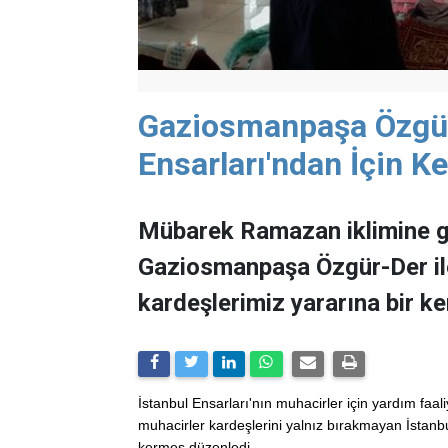
Gaziosmanpaşa Özgür
Ensarları'ndan İçin 
Mübarek Ramazan iklimine gi
Gaziosmanpaşa Özgür-Der ile
kardeşlerimiz yararına bir k
İstanbul Ensarları'nın muhacirler için yardım faa
muhacirler kardeşlerini yalnız bırakmayan İstanb
kermes düzenledi.