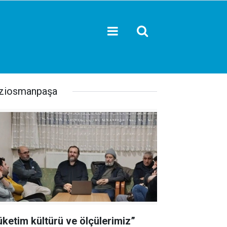
ziosmanpaşa
üketim kültürü ve ölçülerimiz”