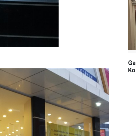
Ga
Ko