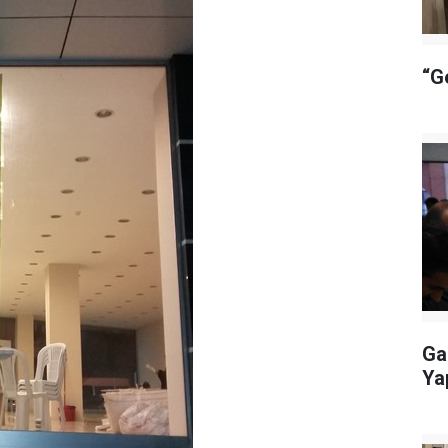
“G
Ga
Ya