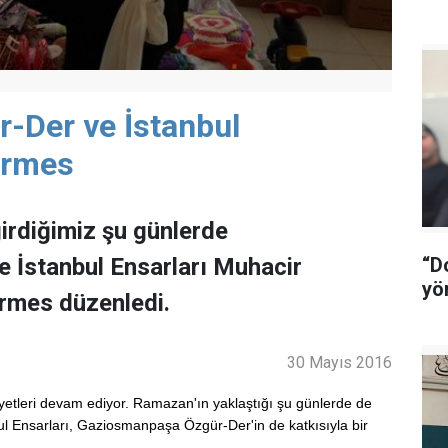
-Der ve İstanbul
Kermes
rdiğimiz şu günlerde
 İstanbul Ensarları Muhacir
“D
yö
ermes düzenledi.
30 Mayıs 2016
liyetleri devam ediyor. Ramazan'ın yaklaştığı şu günlerde de
ul Ensarları, Gaziosmanpaşa Özgür-Der'in de katkısıyla bir