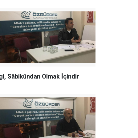
lgi, Sâbikûndan Olmak İçindir