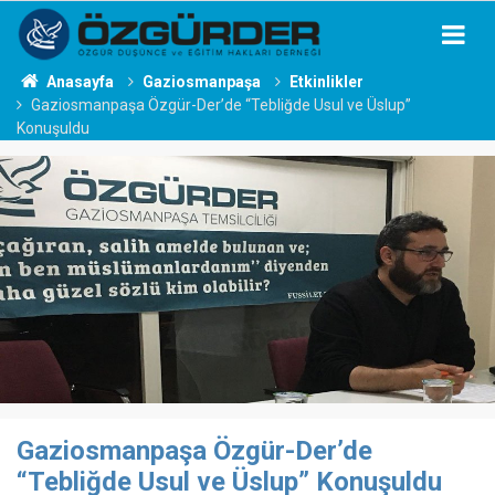
Anasayfa
Gaziosmanpaşa
Etkinlikler
Gaziosmanpaşa Özgür-Der’de “Tebliğde Usul ve Üslup”
Konuşuldu
Gaziosmanpaşa Özgür-Der’de
“Tebliğde Usul ve Üslup” Konuşuldu