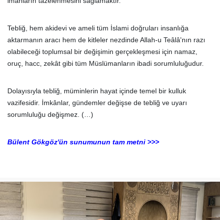
imanların tazelenmesini sağlamaktır.
Tebliğ, hem akidevi ve ameli tüm İslami doğruları insanlığa
aktarmanın aracı hem de kitleler nezdinde Allah-u Teâlâ'nın razı
olabileceği toplumsal bir değişimin gerçekleşmesi için namaz,
oruç, hacc, zekât gibi tüm Müslümanların ibadi sorumluluğudur.
Dolayısıyla tebliğ, müminlerin hayat içinde temel bir kulluk
vazifesidir. İmkânlar, gündemler değişse de tebliğ ve uyarı
sorumluluğu değişmez. (…)
Bülent Gökgöz'ün sunumunun tam metni >>>