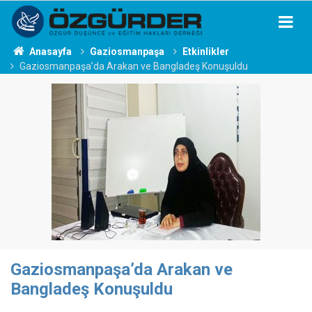
Anasayfa
Gaziosmanpaşa
Etkinlikler
Gaziosmanpaşa’da Arakan ve Bangladeş Konuşuldu
Gaziosmanpaşa’da Arakan ve
Bangladeş Konuşuldu