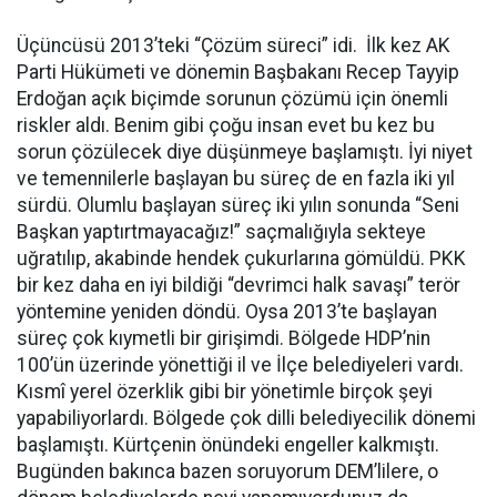
Üçüncüsü 2013’teki “Çözüm süreci” idi. İlk kez AK
Parti Hükümeti ve dönemin Başbakanı Recep Tayyip
Erdoğan açık biçimde sorunun çözümü için önemli
riskler aldı. Benim gibi çoğu insan evet bu kez bu
sorun çözülecek diye düşünmeye başlamıştı. İyi niyet
ve temennilerle başlayan bu süreç de en fazla iki yıl
sürdü. Olumlu başlayan süreç iki yılın sonunda “Seni
Başkan yaptırtmayacağız!” saçmalığıyla sekteye
uğratılıp, akabinde hendek çukurlarına gömüldü. PKK
bir kez daha en iyi bildiği “devrimci halk savaşı” terör
yöntemine yeniden döndü. Oysa 2013’te başlayan
süreç çok kıymetli bir girişimdi. Bölgede HDP’nin
100’ün üzerinde yönettiği il ve İlçe belediyeleri vardı.
Kısmî yerel özerklik gibi bir yönetimle birçok şeyi
yapabiliyorlardı. Bölgede çok dilli belediyecilik dönemi
başlamıştı. Kürtçenin önündeki engeller kalkmıştı.
Bugünden bakınca bazen soruyorum DEM’lilere, o