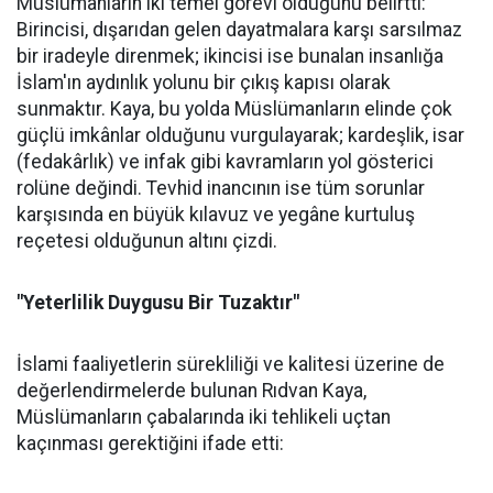
Müslümanların iki temel görevi olduğunu belirtti:
Birincisi, dışarıdan gelen dayatmalara karşı sarsılmaz
bir iradeyle direnmek; ikincisi ise bunalan insanlığa
İslam'ın aydınlık yolunu bir çıkış kapısı olarak
sunmaktır. Kaya, bu yolda Müslümanların elinde çok
güçlü imkânlar olduğunu vurgulayarak; kardeşlik, isar
(fedakârlık) ve infak gibi kavramların yol gösterici
rolüne değindi. Tevhid inancının ise tüm sorunlar
karşısında en büyük kılavuz ve yegâne kurtuluş
reçetesi olduğunun altını çizdi.
"Yeterlilik Duygusu Bir Tuzaktır"
İslami faaliyetlerin sürekliliği ve kalitesi üzerine de
değerlendirmelerde bulunan Rıdvan Kaya,
Müslümanların çabalarında iki tehlikeli uçtan
kaçınması gerektiğini ifade etti: