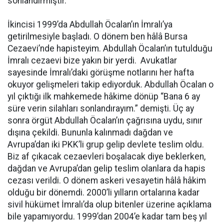
sonlandırmıştır.
İkincisi 1999’da Abdullah Öcalan’ın İmralı’ya
getirilmesiyle başladı. O dönem ben hâlâ Bursa
Cezaevi’nde hapisteyim. Abdullah Öcalan’ın tutulduğu
İmralı cezaevi bize yakın bir yerdi. Avukatlar
sayesinde İmralı’daki görüşme notlarını her hafta
okuyor gelişmeleri takip ediyorduk. Abdullah Öcalan o
yıl çıktığı ilk mahkemede hâkime dönüp “Bana 6 ay
süre verin silahları sonlandırayım.” demişti. Üç ay
sonra örgüt Abdullah Öcalan’ın çağrısına uydu, sınır
dışına çekildi. Bununla kalınmadı dağdan ve
Avrupa’dan iki PKK’li grup gelip devlete teslim oldu.
Biz af çıkacak cezaevleri boşalacak diye beklerken,
dağdan ve Avrupa’dan gelip teslim olanlara da hapis
cezası verildi. O dönem askeri vesayetin hâlâ hâkim
olduğu bir dönemdi. 2000’li yılların ortalarına kadar
sivil hükümet İmralı’da olup bitenler üzerine açıklama
bile yapamıyordu. 1999’dan 2004’e kadar tam beş yıl