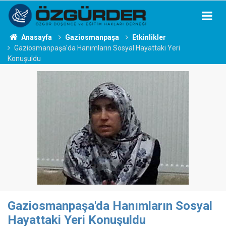
Anasayfa
Gaziosmanpaşa
Etkinlikler
Gaziosmanpaşa'da Hanımların Sosyal Hayattaki Yeri
Konuşuldu
Gaziosmanpaşa'da Hanımların Sosyal
Hayattaki Yeri Konuşuldu