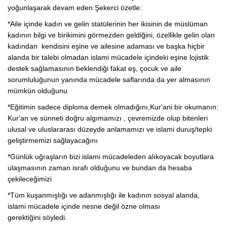
yoğunlaşarak devam eden Şekerci özetle:
*Aile içinde kadın ve gelin statülerinin her ikisinin de müslüman
kadının bilgi ve birikimini görmezden geldiğini, özellikle gelin olan
kadından kendisini eşine ve ailesine adaması ve başka hiçbir
alanda bir talebi olmadan islami mücadele içindeki eşine lojistik
destek sağlamasının beklendiği fakat eş, çocuk ve aile
sorumluluğunun yanında mücadele saflarında da yer almasının
mümkün olduğunu
*E
ğitimin sadece diploma demek olmadığını,
Kur'ani bir okumanın:
Kur'an ve sünneti doğru algımamızı , çevremizde olup bitenleri
ulusal ve uluslararası düzeyde anlamamızı ve islami duruş/tepki
geliştirmemizi
sağlayacağını
*Günlük uğraşların bizi islami mücadeleden alıkoyacak boyutlara
ulaşmasının zaman israfı olduğunu ve bundan da hesaba
çekileceğimizi
*Tüm kuşanmışlığı ve adanmışlığı ile kadının sosyal alanda,
islami mücadele içinde nesne değil özne olması
gerektiğini
söyledi.