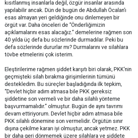
kısıtlanmış insanlarla değil, özgür insanlar arasında
yapılabilir ancak. Dün de bugün de Abdullah Öcalan’ı
esas almayan yeri geldiğinde onu dinlemeyen bir
örgüt var. Daha önceleri de “Önderliğimizin
açıklamalarını esas alacağız.” demelerine rağmen son
40 yılda üç defa bu sözlerinde durmadılar. Peki bu
defa sözlerinde dururlar mı? Durmalarını ve silahlara
tövbe etmelerini çok isterim.
Eleştirilerime rağmen şiddet karşıtı biri olarak, PKK’nin
geçmişteki silah bırakma girişimlerinin tümünü
destekledim. Bu süreçler başladığında ilk tepkim,
“Devlet hiçbir adım atmasa bile PKK gereksiz
şiddetine son vermeli ve bir daha silahlı yönteme
başvurmamalıdır.” olmuştur. Bugün de aynı tavrımı
devam ettiriyorum. Devlet hiçbir adım atmasa bile
PKK silahlı dönemine son vermelidir. Örgütün sınır
dışına çekilme kararı iyi olmuştur, ancak yetmez. PKK
bir daha geri dönmemek üzere silahlara ve şiddete