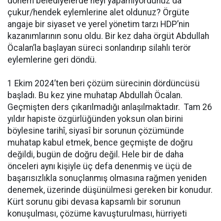
dönem belediyelerde neyi yapamıyordunuz da
çukur/hendek eylemlerine alet oldunuz? Örgüte
angaje bir siyaset ve yerel yönetim tarzı HDP’nin
kazanımlarının sonu oldu. Bir kez daha örgüt Abdullah
Öcalan’la başlayan süreci sonlandırıp silahlı terör
eylemlerine geri döndü.
1 Ekim 2024’ten beri çözüm sürecinin dördüncüsü
başladı. Bu kez yine muhatap Abdullah Öcalan.
Geçmişten ders çıkarılmadığı anlaşılmaktadır. Tam 26
yıldır hapiste özgürlüğünden yoksun olan birini
böylesine tarihî, siyasî bir sorunun çözümünde
muhatap kabul etmek, bence geçmişte de doğru
değildi, bugün de doğru değil. Hele bir de daha
önceleri aynı kişiyle üç defa denenmiş ve üçü de
başarısızlıkla sonuçlanmış olmasına rağmen yeniden
denemek, üzerinde düşünülmesi gereken bir konudur.
Kürt sorunu gibi devasa kapsamlı bir sorunun
konuşulması, çözüme kavuşturulması, hürriyeti