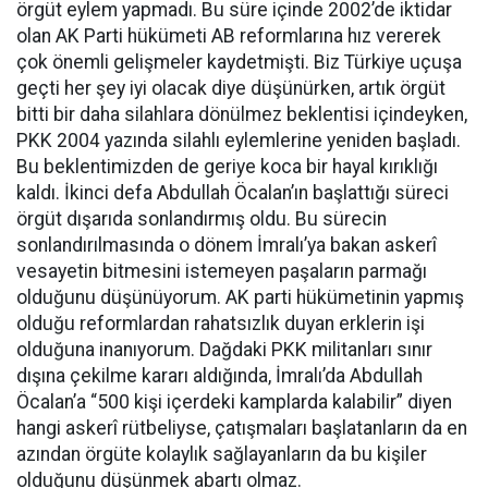
örgüt eylem yapmadı. Bu süre içinde 2002’de iktidar
olan AK Parti hükümeti AB reformlarına hız vererek
çok önemli gelişmeler kaydetmişti. Biz Türkiye uçuşa
geçti her şey iyi olacak diye düşünürken, artık örgüt
bitti bir daha silahlara dönülmez beklentisi içindeyken,
PKK 2004 yazında silahlı eylemlerine yeniden başladı.
Bu beklentimizden de geriye koca bir hayal kırıklığı
kaldı. İkinci defa Abdullah Öcalan’ın başlattığı süreci
örgüt dışarıda sonlandırmış oldu. Bu sürecin
sonlandırılmasında o dönem İmralı’ya bakan askerî
vesayetin bitmesini istemeyen paşaların parmağı
olduğunu düşünüyorum. AK parti hükümetinin yapmış
olduğu reformlardan rahatsızlık duyan erklerin işi
olduğuna inanıyorum. Dağdaki PKK militanları sınır
dışına çekilme kararı aldığında, İmralı’da Abdullah
Öcalan’a “500 kişi içerdeki kamplarda kalabilir” diyen
hangi askerî rütbeliyse, çatışmaları başlatanların da en
azından örgüte kolaylık sağlayanların da bu kişiler
olduğunu düşünmek abartı olmaz.