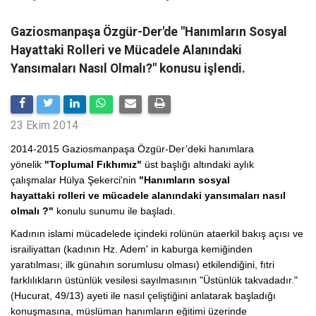
Gaziosmanpaşa Özgür-Der'de "Hanımların Sosyal
Hayattaki Rolleri ve Mücadele Alanındaki
Yansımaları Nasıl Olmalı?" konusu işlendi.
23 Ekim 2014
2014-2015
Gaziosmanpaşa Özgür-Der’deki
hanımlara
yönelik
"Toplumal Fıkhımız"
üst başlığı altındaki
aylık
çalışmalar
Hülya Şekerci'nin
"Hanımların sosyal
hayattaki
rolleri ve mücadele alanındaki yansımaları nasıl
olmalı ?"
konulu sunumu ile başladı.
Kadının islami mücadelede içindeki rolünün ataerkil bakış açısı ve
israiliyattan (kadının Hz. Adem' in kaburga kemiğinden
yaratılması; ilk günahın sorumlusu olması) etkilendiğini, fıtri
farklılıkların üstünlük vesilesi sayılmasının "Üstünlük takvadadır."
(Hucurat, 49/13) ayeti ile nasıl çeliştiğini anlatarak başladığı
konuşmasına, müslüman hanımların eğitimi üzerinde