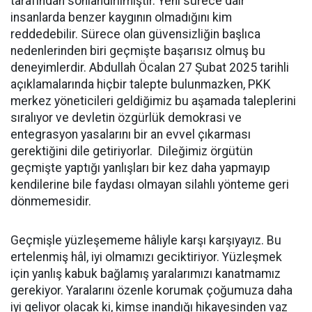
tarafından sonlandırılmıştır. Yeni sürece dair
insanlarda benzer kaygının olmadığını kim
reddedebilir. Sürece olan güvensizliğin başlıca
nedenlerinden biri geçmişte başarısız olmuş bu
deneyimlerdir. Abdullah Öcalan 27 Şubat 2025 tarihli
açıklamalarında hiçbir talepte bulunmazken, PKK
merkez yöneticileri geldiğimiz bu aşamada taleplerini
sıralıyor ve devletin özgürlük demokrasi ve
entegrasyon yasalarını bir an evvel çıkarması
gerektiğini dile getiriyorlar. Dileğimiz örgütün
geçmişte yaptığı yanlışları bir kez daha yapmayıp
kendilerine bile faydası olmayan silahlı yönteme geri
dönmemesidir.
Geçmişle yüzleşememe hâliyle karşı karşıyayız. Bu
ertelenmiş hâl, iyi olmamızı geciktiriyor. Yüzleşmek
için yanlış kabuk bağlamış yaralarımızı kanatmamız
gerekiyor. Yaralarını özenle korumak çoğumuza daha
iyi geliyor olacak ki, kimse inandığı hikayesinden vaz