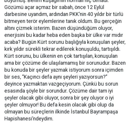
büyümüş. Benim kuşağımın normali hiç olmadı.
Gözümü açar açmaz bir sabah, önce 12 Eylül
darbesine uyandım, ardından PKK’nin 40 yıldır bir türlü
bitmeyen terör eylemlerine tanık oldum. Bu gerçeğin
altını çizmek isterim. Bazen düşündüğüm oluyor,
enerjisini bu kadar heba eden başka bir ülke var mıdır
acaba? Bugün Kürt sorunu başlığıyla konuşulan şeyler,
kırk yıldır sürekli tekrar edilerek konuşuldu, tartışıldı.
Kürt sorunu, bu ülkenin en çok tartışılan, konuşulan
ama bir çözüme de ulaşılamamış bir sorunudur. Bazen
bu konuda bir şeyler yazmak istiyorum sonra içimden
bir ses, “Kaçıncı defa aynı şeyleri yazıyorsun?”
deyince yazmaktan vazgeçiyorum. Çünkü bu sorun
esasında şöyle bir sorundur. Çözüme dair tam iyi
şeyler olacak gibi oluyor, sonra bir şey oluyor o iyi
şeyler olmuyor! Bu defa kesin olacak gibi olup da
olmayan bu süreçlerin ilkinde İstanbul Bayrampaşa
Hapishanesi’ndeydim.