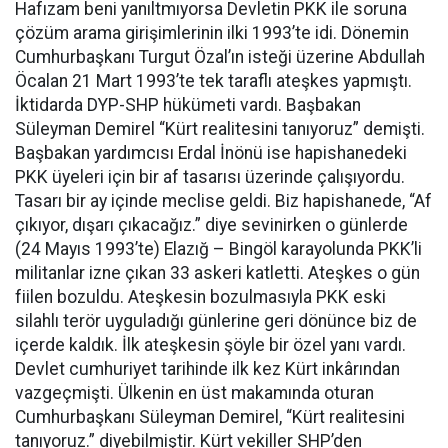
Hafızam beni yanıltmıyorsa Devletin PKK ile soruna
çözüm arama girişimlerinin ilki 1993’te idi. Dönemin
Cumhurbaşkanı Turgut Özal’ın isteği üzerine Abdullah
Öcalan 21 Mart 1993’te tek taraflı ateşkes yapmıştı.
İktidarda DYP-SHP hükümeti vardı. Başbakan
Süleyman Demirel “Kürt realitesini tanıyoruz” demişti.
Başbakan yardımcısı Erdal İnönü ise hapishanedeki
PKK üyeleri için bir af tasarısı üzerinde çalışıyordu.
Tasarı bir ay içinde meclise geldi. Biz hapishanede, “Af
çıkıyor, dışarı çıkacağız.” diye sevinirken o günlerde
(24 Mayıs 1993’te) Elazığ – Bingöl karayolunda PKK’li
militanlar izne çıkan 33 askeri katletti. Ateşkes o gün
fiilen bozuldu. Ateşkesin bozulmasıyla PKK eski
silahlı terör uyguladığı günlerine geri dönünce biz de
içerde kaldık. İlk ateşkesin şöyle bir özel yanı vardı.
Devlet cumhuriyet tarihinde ilk kez Kürt inkârından
vazgeçmişti. Ülkenin en üst makamında oturan
Cumhurbaşkanı Süleyman Demirel, “Kürt realitesini
tanıyoruz.” diyebilmiştir. Kürt vekiller SHP’den