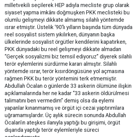
milletvekili seçilerek HEP adıyla mecliste grup olarak
siyaset yapma imkânı doğmuşken PKK meclisteki bu
olumlu gelişmeyi dikkate almamış silahlı yöntemde
ısrar etmiştir. Üstelik ’90’lı yılların başında tüm dünyada
reel sosyalist sistem yıkılırken, dünyanın başka
ülkelerinde sosyalist örgütler kendilerini kapatırken,
PKK dünyadaki bu reel gelişmeyi dikkate almadan
“Gerçek sosyalizmi biz temsil ediyoruz” diyerek silahlı
terör eylemlerini sürdürme kararı almıştır. Silahlı
yöntemde ısrar, terör kısırdöngüsüne yol açmasına
rağmen PKK bu terör yöntemini terk etmemiştir.
Abdullah Öcalan o günlerde 33 askerin ölümüne ilişkin
açıklamalarında her ne kadar “33 askerin öldürülmesi
talimatını ben vermedim” demiş olsa da eylemi
yapanlar kınanmamış ve örgüt içi cezai yaptırımlara
uğramamışlardır. Üç aylık sürecin sonunda Abdullah
Öcalan’ın ateşkes ilanıyla yaptığı bu girişimi, örgüt
dışarıda yaptığı terör eylemleriyle süreci