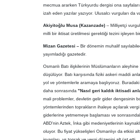
mecmua ararken Türkyurdu dergisi ona sayfaların
izah eden yazılar yazıyor. Ulusalcı vurguları da va
Akiyitoğlu Musa (Kazanzade)
– Milliyetçi vurgu
milli bir iktisat üretilmesi gerektiği tezini işleyen bi
Mizan Gazetesi –
Bir dönemin muhalif sayılabilece
yayımladığı gazetedir.
Osmanlı Batı ilişkilerinin Müslümanların aleyhin
düşülüyor. Batı karşısında fiziki askeri maddi an
yol ve yöntemlerle aramaya başlıyoruz. Buradaki 
daha sonrasında
"Nasıl geri kaldık iktisadi anl
mali problemler, devletin gelir gider dengesinin 
yöntemlerinden toprakların ihaleye açılarak vergi ge
giderlerine yetmemeye başlaması ve sonrasındaki a
ABD'nin Aztek, İnka gibi medeniyetlerinin kaynak
oluyor. Bu fiyat yükselişleri Osmanlıyı da etkisi al
isyanları, vs toprak ve vergi düzenini alt üst etti.