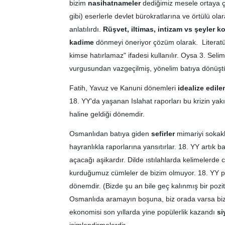
bizim
nasihatnameler
dediğimiz mesele ortaya çı
gibi) eserlerle devlet bürokratlarına ve örtülü ola
anlatılırdı.
Rüşvet, iltimas, intizam vs şeyler k
kadime
dönmeyi öneriyor çözüm olarak. Literatü
kimse hatırlamaz" ifadesi kullanılır. Oysa 3. Seli
vurgusundan vazgeçilmiş, yönelim batıya dönüşt
Fatih, Yavuz ve Kanuni dönemleri
idealize edil
18. YY'da yaşanan Islahat raporları bu krizin yak
haline geldiği dönemdir.
Osmanlıdan batıya giden
sefirler
mimariyi sokakl
hayranlıkla raporlarına yansıtırlar. 18. YY artık b
açacağı aşikardır. Dilde ıstılahlarda kelimelerde 
kurduğumuz cümleler de bizim olmuyor. 18. YY pozi
dönemdir. (Bizde şu an bile geç kalınmış bir poz
Osmanlıda aramayın boşuna, biz orada varsa bizde
ekonomisi son yıllarda yine popülerlik kazandı
si