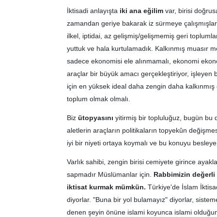
İktisadi anlayışta
iki ana eğilim
var, birisi doğrus
zamandan geriye bakarak iz sürmeye çalışmışlar
ilkel, iptidai, az gelişmiş/gelişmemiş geri toplum
yuttuk ve hala kurtulamadık. Kalkınmış muasır me
sadece ekonomisi ele alınmamalı, ekonomi ekonomi
araçlar bir büyük amacı gerçekleştiriyor, işleyen
için en yüksek ideal daha zengin daha kalkınmış d
toplum olmak olmalı.
Biz
ütopyasını
yitirmiş bir topluluğuz, bugün bu
aletlerin araçların politikaların topyekûn değişme
iyi bir niyeti ortaya koymalı ve bu konuyu besley
Varlık sahibi, zengin birisi cemiyete girince ayakl
sapmadır Müslümanlar için.
Rabbimizin değerli
iktisat kurmak mümkün.
Türkiye'de İslam İktisa
diyorlar. "Buna bir yol bulamayız" diyorlar, siste
denen şeyin önüne islami koyunca islami olduğun