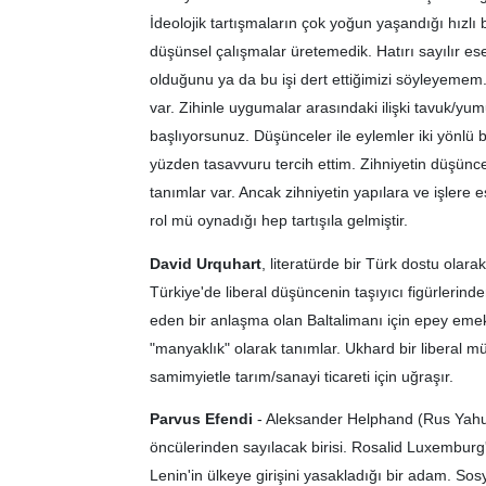
İdeolojik tartışmaların çok yoğun yaşandığı hızlı b
düşünsel çalışmalar üretemedik. Hatırı sayılır eser
olduğunu ya da bu işi dert ettiğimizi söyleyemem.
var. Zihinle uygumalar arasındaki ilişki tavuk/yum
başlıyorsunuz. Düşünceler ile eylemler iki yönlü bi
yüzden tasavvuru tercih ettim. Zihniyetin düşünce ile
tanımlar var. Ancak zihniyetin yapılara ve işlere
rol mü oynadığı hep tartışıla gelmiştir.
David Urquhart
, literatürde bir Türk dostu olarak
Türkiye'de liberal düşüncenin taşıyıcı figürlerind
eden bir anlaşma olan Baltalimanı için epey emek 
"manyaklık" olarak tanımlar. Ukhard bir liberal müm
samimyietle tarım/sanayi ticareti için uğraşır.
Parvus Efendi
- Aleksander Helphand (Rus Yahudis
öncülerinden sayılacak birisi. Rosalid Luxemburg
Lenin'in ülkeye girişini yasakladığı bir adam. Sos