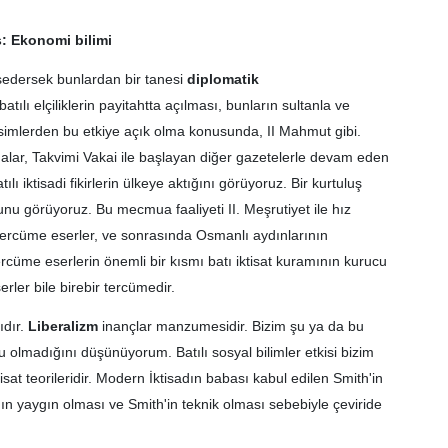
 Ekonomi bilimi
ahsedersek bunlardan bir tanesi
diplomatik
ılı elçiliklerin payitahtta açılması, bunların sultanla ve
 isimlerden bu etkiye açık olma konusunda, II Mahmut gibi.
ar, Takvimi Vakai ile başlayan diğer gazetelerle devam eden
ılı iktisadi fikirlerin ülkeye aktığını görüyoruz. Bir kurtuluş
nu görüyoruz. Bu mecmua faaliyeti II. Meşrutiyet ile hız
tercüme eserler, ve sonrasında Osmanlı aydınlarının
rcüme eserlerin önemli bir kısmı batı iktisat kuramının kurucu
eserler bile birebir tercümedir.
ıdır.
Liberalizm
inançlar manzumesidir. Bizim şu ya da bu
u olmadığını düşünüyorum. Batılı sosyal bilimler etkisi bizim
isat teorileridir. Modern İktisadın babası kabul edilen Smith'in
 yaygın olması ve Smith'in teknik olması sebebiyle çeviride