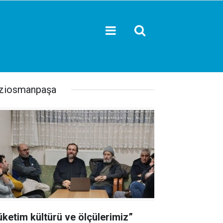
ziosmanpaşa
üketim kültürü ve ölçülerimiz”