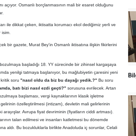
ı açıyor. Osmanlı borçlanmasının mali bir esaret olduğunu
r.
ları ile dikkat çeken, iktisatta korumacı ekol dediğimiz yerli ve
r isim.
k bir gazete, Murat Bey'in Osmanlı iktisatına ilişkin fikirlerini
e bozulmaya başladığı 18. YY sürecinde bir zihinsel kargaşaya
lamda yenilgi tatmaya başlanıyor, bu mağlubiyetin çaresini yeni
Bi
kritik soru
"nasıl oldu da biz bu dayağı yedik.?"
Bu soru
amda, batı bizi nasıl ezdi geçti?"
sorusuna evrilecek. Artan
bozulmaya başlaması, vergi kaynaklarının klasik işletme
lirinin özelleştirilmesi (intizam), devletin mali gelirlerinin
rayışlar. Avrupa fiyat devriminin (fiyatların ciddi artması).
larının talan edilmesi ve insanları katletmesi bu dönemde
tına aldı. Bu bozukluklarla birlikte Anadoluda iç sorunlar, Celali