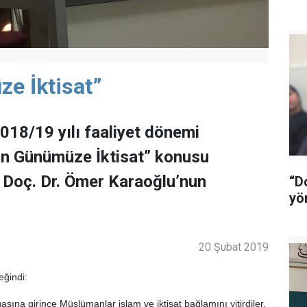
e İktisat”
18/19 yılı faaliyet dönemi
n Günümüze İktisat” konusu
 Doç. Dr. Ömer Karaoğlu’nun
“D
yö
20 Şubat 2019
ğindi:
sına girince Müslümanlar islam ve iktisat bağlamını yitirdiler.