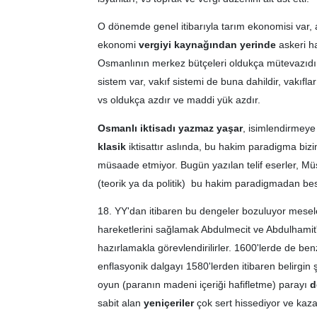
O dönemde genel itibarıyla tarım ekonomisi var, ay
ekonomi
vergiyi kaynağından yerinde
askeri h
Osmanlının merkez bütçeleri oldukça mütevazıdır
sistem var, vakıf sistemi de buna dahildir, vakıf
vs oldukça azdır ve maddi yük azdır.
Osmanlı iktisadı yazmaz yaşar
, isimlendirmey
klasik
iktisattır aslında, bu hakim paradigma b
müsaade etmiyor. Bugün yazılan telif eserler, Mü
(teorik ya da politik) bu hakim paradigmadan bes
18. YY'dan itibaren bu dengeler bozuluyor mesel
hareketlerini sağlamak Abdulmecit ve Abdulhamit'
hazırlamakla görevlendirilirler. 1600'lerde de ben
enflasyonik dalgayı 1580'lerden itibaren belirgin
oyun (paranın madeni içeriği hafifletme) parayı
d
sabit alan
yeniçeriler
çok sert hissediyor ve kaz