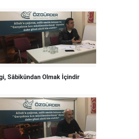
lgi, Sâbikûndan Olmak İçindir