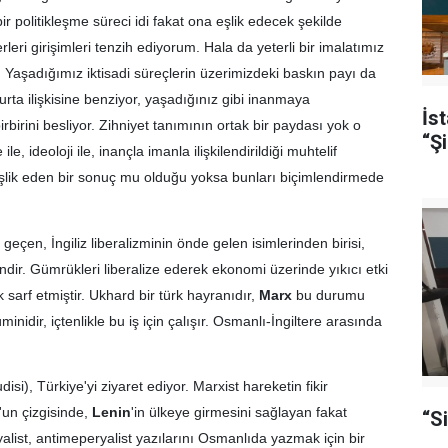
ir politikleşme süreci idi fakat ona eşlik edecek şekilde
leri girişimleri tenzih ediyorum. Hala da yeterli bir imalatımız
 Yaşadığımız iktisadi süreçlerin üzerimizdeki baskın payı da
urta ilişkisine benziyor, yaşadığınız gibi inanmaya
İs
rbirini besliyor. Zihniyet tanımının ortak bir paydası yok o
“Şi
, ideoloji ile, inançla imanla ilişkilendirildiği muhtelif
 eşlik eden bir sonuç mu olduğu yoksa bunları biçimlendirmede
 geçen, İngiliz liberalizminin önde gelen isimlerinden birisi,
endir. Gümrükleri liberalize ederek ekonomi üzerinde yıkıcı etki
sarf etmiştir. Ukhard bir türk hayranıdır,
Marx
bu durumu
inidir, içtenlikle bu iş için çalışır. Osmanlı-İngiltere arasında
i), Türkiye'yi ziyaret ediyor. Marxist hareketin fikir
'un çizgisinde,
Lenin
'in ülkeye girmesini sağlayan fakat
“S
yalist, antimeperyalist yazılarını Osmanlıda yazmak için bir