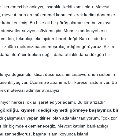
al ilerlemeci bir anlayış, insanlık ilkeldi kamil oldu. Mevcut
, mevcut tarih en mükemmel kabul edilerek kadim dönemler
lar kabul edilmiş. Bu bize ait bir görüş olamazken bu zokayı
deniyetler seviyesi söylemi gibi. Muasır medeniyetlerin
den, teknoloji teknlojiden ibaret değil. Batı elinde bu
 bir zulüm mekanizmasını meşrulaştırdığını görüyoruz. Bizim
aha "ileri" bir toplum değil, daha ahlaklı daha düzgün bir
 dünya değişmeli. İktisat düşüncesinin tasavvurunun sistemin
sine ihtiyaç var. Üzerimize abanmış bir küresel sistem var. Biz
erek mütevazı adımlar atmalıyız.
anıyor herkes, oklar işaret ediyor adamı. Bu bir arızadır
 gördüğü, kıymetli dediği kıymetli görmeye başlayınca bir
dı çalışmaları yapan titirleri olan adamlar tanıyorum, "çok zor"
me bir biçimde eklemleneceğiz. Mevcut katılım bankacılığı
u zannediyoruz, başına islami koyunca islami