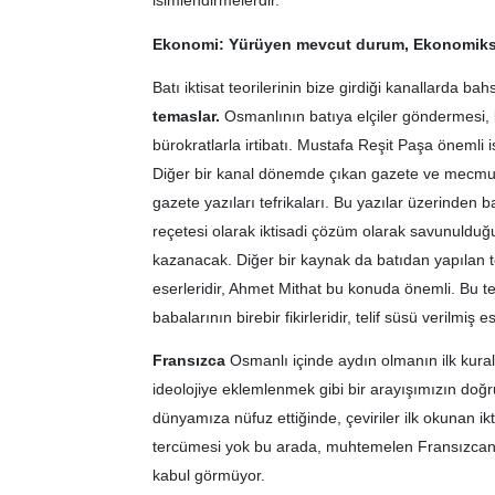
isimlendirmelerdir.
Ekonomi: Yürüyen mevcut durum, Ekonomiks:
Batı iktisat teorilerinin bize girdiği kanallarda b
temaslar.
Osmanlının batıya elçiler göndermesi, bat
bürokratlarla irtibatı. Mustafa Reşit Paşa önemli
Diğer bir kanal dönemde çıkan gazete ve mecmual
gazete yazıları tefrikaları. Bu yazılar üzerinden bat
reçetesi olarak iktisadi çözüm olarak savunulduğu
kazanacak. Diğer bir kaynak da batıdan yapılan 
eserleridir, Ahmet Mithat bu konuda önemli. Bu te
babalarının birebir fikirleridir, telif süsü verilmiş 
Fransızca
Osmanlı içinde aydın olmanın ilk kural
ideolojiye eklemlenmek gibi bir arayışımızın doğr
dünyamıza nüfuz ettiğinde, çeviriler ilk okunan ikt
tercümesi yok bu arada, muhtemelen Fransızcanın
kabul görmüyor.