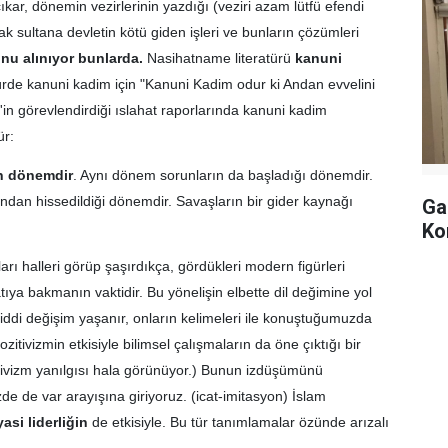
kar, dönemin vezirlerinin yazdığı (veziri azam lütfü efendi
rak sultana devletin kötü giden işleri ve bunların çözümleri
onu alınıyor bunlarda.
Nasihatname literatürü
kanuni
rde kanuni kadim için "Kanuni Kadim odur ki Andan evvelini
m'in görevlendirdiği ıslahat raporlarında kanuni kadim
ür:
en dönemdir
. Aynı dönem sorunların da başladığı dönemdir.
ından hissedildiği dönemdir. Savaşların bir gider kaynağı
Ga
Ko
arı halleri görüp şaşırdıkça, gördükleri modern figürleri
atıya bakmanın vaktidir. Bu yönelişin elbette dil değimine yol
ciddi değişim yaşanır, onların kelimeleri ile konuştuğumuzda
tivizmin etkisiyle bilimsel çalışmaların da öne çıktığı bir
itivizm yanılgısı hala görünüyor.) Bunun izdüşümünü
 de var arayışına giriyoruz. (icat-imitasyon) İslam
yasi liderliğin
de etkisiyle. Bu tür tanımlamalar özünde arızalı