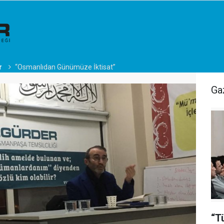
r
“Osmanlıdan Günümüze İktisat”
Ga
“T