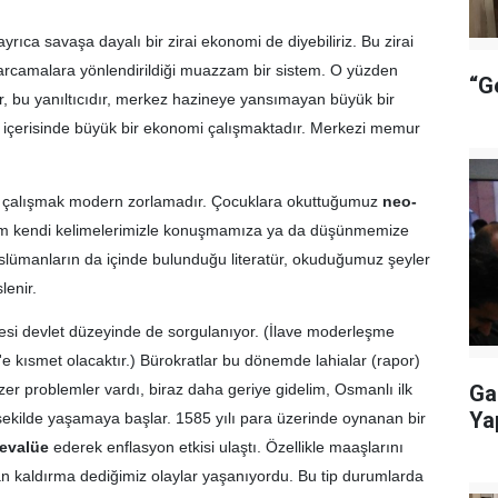
rıca savaşa dayalı bir zirai ekonomi de diyebiliriz. Bu zirai
arcamalara yönlendirildiği muazzam bir sistem. O yüzden
“G
, bu yanıltıcıdır, merkez hazineye yansımayan büyük bir
lar içerisinde büyük bir ekonomi çalışmaktadır. Merkezi memur
e çalışmak modern zorlamadır. Çocuklara okuttuğumuz
neo-
izim kendi kelimelerimizle konuşmamıza ya da düşünmemize
slümanların da içinde bulunduğu literatür, okuduğumuz şeyler
lenir.
esi devlet düzeyinde de sorgulanıyor. (İlave moderleşme
e kısmet olacaktır.) Bürokratlar bu dönemde lahialar (rapor)
zer problemler vardı, biraz daha geriye gidelim, Osmanlı ilk
Ga
Ya
 şekilde yaşamaya başlar. 1585 yılı para üzerinde oynanan bir
evalüe
ederek enflasyon etkisi ulaştı. Özellikle maaşlarını
an kaldırma dediğimiz olaylar yaşanıyordu. Bu tip durumlarda