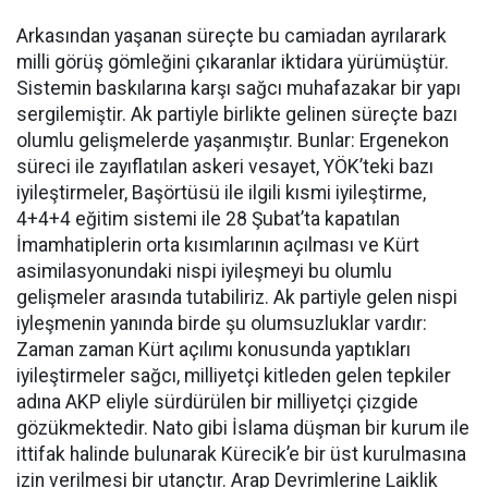
Arkasından yaşanan süreçte bu camiadan ayrılarark
milli görüş gömleğini çıkaranlar iktidara yürümüştür.
Sistemin baskılarına karşı sağcı muhafazakar bir yapı
sergilemiştir. Ak partiyle birlikte gelinen süreçte bazı
olumlu gelişmelerde yaşanmıştır. Bunlar: Ergenekon
süreci ile zayıflatılan askeri vesayet, YÖK’teki bazı
iyileştirmeler, Başörtüsü ile ilgili kısmi iyileştirme,
4+4+4 eğitim sistemi ile 28 Şubat’ta kapatılan
İmamhatiplerin orta kısımlarının açılması ve Kürt
asimilasyonundaki nispi iyileşmeyi bu olumlu
gelişmeler arasında tutabiliriz. Ak partiyle gelen nispi
iyleşmenin yanında birde şu olumsuzluklar vardır:
Zaman zaman Kürt açılımı konusunda yaptıkları
iyileştirmeler sağcı, milliyetçi kitleden gelen tepkiler
adına AKP eliyle sürdürülen bir milliyetçi çizgide
gözükmektedir. Nato gibi İslama düşman bir kurum ile
ittifak halinde bulunarak Kürecik’e bir üst kurulmasına
izin verilmesi bir utançtır. Arap Devrimlerine Laiklik