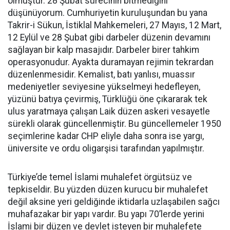
olmuştur. 28 Şubat sürecinin bitmediğini
düşünüyorum. Cumhuriyetin kuruluşundan bu yana
Takrir-i Sükun, İstiklal Mahkemeleri, 27 Mayıs, 12 Mart,
12 Eylül ve 28 Şubat gibi darbeler düzenin devamını
sağlayan bir kalp masajıdır. Darbeler birer tahkim
operasyonudur. Ayakta duramayan rejimin tekrardan
düzenlenmesidir. Kemalist, batı yanlısı, muassır
medeniyetler seviyesine yükselmeyi hedefleyen,
yüzünü batıya çevirmiş, Türklüğü öne çıkararak tek
ulus yaratmaya çalışan Laik düzen askeri vesayetle
sürekli olarak güncellenmiştir. Bu güncellemeler 1950
seçimlerine kadar CHP eliyle daha sonra ise yargı,
üniversite ve ordu oligarşisi tarafından yapılmıştır.
Türkiye’de temel İslami muhalefet örgütsüz ve
tepkiseldir. Bu yüzden düzen kurucu bir muhalefet
değil aksine yeri geldiğinde iktidarla uzlaşabilen sağcı
muhafazakar bir yapı vardır. Bu yapı 70’lerde yerini
İslami bir düzen ve devlet isteyen bir muhalefete