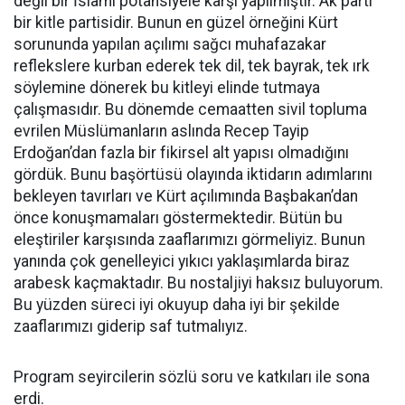
değil bir İslami potansiyele karşı yapılmıştır. Ak parti
bir kitle partisidir. Bunun en güzel örneğini Kürt
sorununda yapılan açılımı sağcı muhafazakar
reflekslere kurban ederek tek dil, tek bayrak, tek ırk
söylemine dönerek bu kitleyi elinde tutmaya
çalışmasıdır. Bu dönemde cemaatten sivil topluma
evrilen Müslümanların aslında Recep Tayip
Erdoğan’dan fazla bir fikirsel alt yapısı olmadığını
gördük. Bunu başörtüsü olayında iktidarın adımlarını
bekleyen tavırları ve Kürt açılımında Başbakan’dan
önce konuşmamaları göstermektedir. Bütün bu
eleştiriler karşısında zaaflarımızı görmeliyiz. Bunun
yanında çok genelleyici yıkıcı yaklaşımlarda biraz
arabesk kaçmaktadır. Bu nostaljiyi haksız buluyorum.
Bu yüzden süreci iyi okuyup daha iyi bir şekilde
zaaflarımızı giderip saf tutmalıyız.
Program seyircilerin sözlü soru ve katkıları ile sona
erdi.