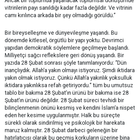
Ancak bir toplumda yaşanacak toplumsal dönüşümde
vitrinlerin payı sanıldığı kadar fazla değildir. Ve vitrinin
camı kırılınca arkada bir şey olmadığı görüldü.”
Bir bireyselleşme ve dünyevileşme yaşandı. Bu
dönemde kitlesel, örgütlü bir yapı yoktu. Devrimci
yapıdan demokratik söylemlere geçilmeye başlandı.
Milliyetçi sağcı reflekslere geri dönüş yaşandı. Bir
yazıda 28 Şubat sonrası şöyle tanımlanıyordu: “Dün
inançlıydık. Allah’a yakın olmayı istiyoruz. Şimdi iktidara
yakın olmak istiyoruz. Çünkü Allah’a yakınlık yoksulluk
iktidara yakınlıksa refah getiriyordu.” tüm bu umutsuz
tablo bir bakıma 28 Şubat’ın ürünü bir bakıma ise 28
Şubat’ın ürünü değildir. 28 Şubat süreci tevhidi bir
bilinçlenmenin önünü kesmiş ve kendini İslam’a nispet
eden her kesime uygulanmıştır. Halk bu süreçte
sürekli olarak sindirilmiş ve psikolojik bir harekata
maruz kalmıştır. 28 Şubat darbeci geleneğin bir
hatırlatıcısı olarak bu geçmiş korkuların üzerine bina