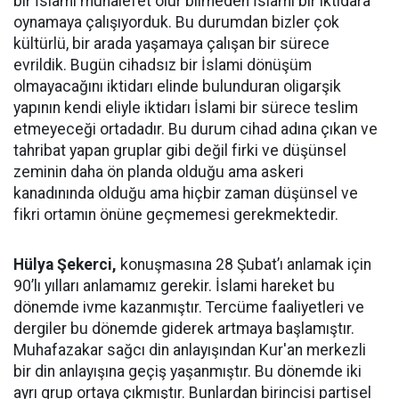
bir İslami muhalefet olur bilmeden İslami bir iktidara
oynamaya çalışıyorduk. Bu durumdan bizler çok
kültürlü, bir arada yaşamaya çalışan bir sürece
evrildik. Bugün cihadsız bir İslami dönüşüm
olmayacağını iktidarı elinde bulunduran oligarşik
yapının kendi eliyle iktidarı İslami bir sürece teslim
etmeyeceği ortadadır. Bu durum cihad adına çıkan ve
tahribat yapan gruplar gibi değil firki ve düşünsel
zeminin daha ön planda olduğu ama askeri
kanadınında olduğu ama hiçbir zaman düşünsel ve
fikri ortamın önüne geçmemesi gerekmektedir.
Hülya Şekerci,
konuşmasına 28 Şubat’ı anlamak için
90’lı yılları anlamamız gerekir. İslami hareket bu
dönemde ivme kazanmıştır. Tercüme faaliyetleri ve
dergiler bu dönemde giderek artmaya başlamıştır.
Muhafazakar sağcı din anlayışından Kur'an merkezli
bir din anlayışına geçiş yaşanmıştır. Bu dönemde iki
ayrı grup ortaya çıkmıştır. Bunlardan birincisi partisel