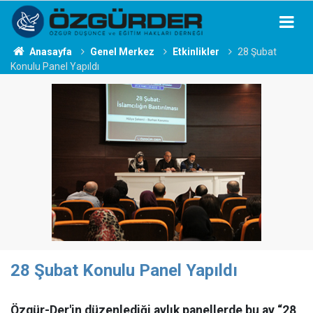
Anasayfa
Genel Merkez
Etkinlikler
28 Şubat
Konulu Panel Yapıldı
28 Şubat Konulu Panel Yapıldı
Özgür-Der'in düzenlediği aylık panellerde bu ay “28