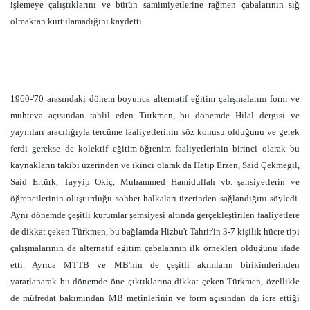
işlemeye çalıştıklarını ve bütün samimiyetlerine rağmen çabalarının sığ
olmaktan kurtulamadığını kaydetti.
1960-'70 arasındaki dönem boyunca alternatif eğitim çalışmalarını form ve
muhteva açısından tahlil eden Türkmen, bu dönemde Hilal dergisi ve
yayınları aracılığıyla tercüme faaliyetlerinin söz konusu olduğunu ve gerek
ferdi gerekse de kolektif eğitim-öğrenim faaliyetlerinin birinci olarak bu
kaynakların takibi üzerinden ve ikinci olarak da Hatip Erzen, Said Çekmegil,
Said Ertürk, Tayyip Okiç, Muhammed Hamidullah vb. şahsiyetlerin ve
öğrencilerinin oluşturduğu sohbet halkaları üzerinden sağlandığını söyledi.
Aynı dönemde çeşitli kurumlar şemsiyesi altında gerçekleştirilen faaliyetlere
de dikkat çeken Türkmen, bu bağlamda Hizbu't Tahrir'in 3-7 kişilik hücre tipi
çalışmalarının da alternatif eğitim çabalarının ilk örnekleri olduğunu ifade
etti. Ayrıca MTTB ve MB'nin de çeşitli akımların birikimlerinden
yararlanarak bu dönemde öne çıktıklarına dikkat çeken Türkmen, özellikle
de müfredat bakımından MB metinlerinin ve form açısından da icra ettiği