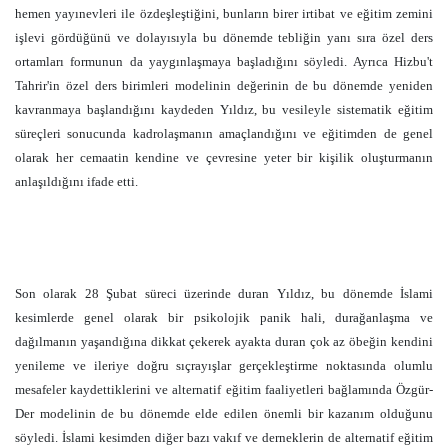
hemen yayınevleri ile özdeşleştiğini, bunların birer irtibat ve eğitim zemini
işlevi gördüğünü ve dolayısıyla bu dönemde tebliğin yanı sıra özel ders
ortamları formunun da yaygınlaşmaya başladığını söyledi. Ayrıca Hizbu't
Tahrir'in özel ders birimleri modelinin değerinin de bu dönemde yeniden
kavranmaya başlandığını kaydeden Yıldız, bu vesileyle sistematik eğitim
süreçleri sonucunda kadrolaşmanın amaçlandığını ve eğitimden de genel
olarak her cemaatin kendine ve çevresine yeter bir kişilik oluşturmanın
anlaşıldığını ifade etti.
Son olarak 28 Şubat süreci üzerinde duran Yıldız, bu dönemde İslami
kesimlerde genel olarak bir psikolojik panik hali, durağanlaşma ve
dağılmanın yaşandığına dikkat çekerek ayakta duran çok az öbeğin kendini
yenileme ve ileriye doğru sıçrayışlar gerçekleştirme noktasında olumlu
mesafeler kaydettiklerini ve alternatif eğitim faaliyetleri bağlamında Özgür-
Der modelinin de bu dönemde elde edilen önemli bir kazanım olduğunu
söyledi. İslami kesimden diğer bazı vakıf ve derneklerin de alternatif eğitim