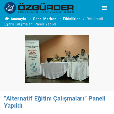
Anasayfa
Genel Merkez
Etkinlikler
“Alternatif
Eğitim Çalışmaları” Paneli Yapıldı
“Alternatif Eğitim Çalışmaları” Paneli
Yapıldı