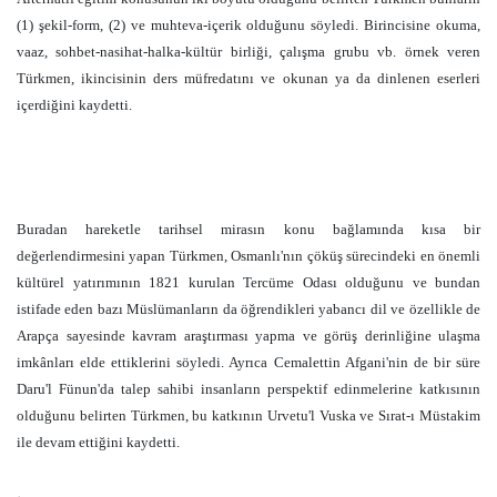
(1) şekil-form, (2) ve muhteva-içerik olduğunu söyledi. Birincisine okuma,
vaaz, sohbet-nasihat-halka-kültür birliği, çalışma grubu vb. örnek veren
Türkmen, ikincisinin ders müfredatını ve okunan ya da dinlenen eserleri
içerdiğini kaydetti.
Buradan hareketle tarihsel mirasın konu bağlamında kısa bir
değerlendirmesini yapan Türkmen, Osmanlı'nın çöküş sürecindeki en önemli
kültürel yatırımının 1821 kurulan Tercüme Odası olduğunu ve bundan
istifade eden bazı Müslümanların da öğrendikleri yabancı dil ve özellikle de
Arapça sayesinde kavram araştırması yapma ve görüş derinliğine ulaşma
imkânları elde ettiklerini söyledi. Ayrıca Cemalettin Afgani'nin de bir süre
Daru'l Fünun'da talep sahibi insanların perspektif edinmelerine katkısının
olduğunu belirten Türkmen, bu katkının Urvetu'l Vuska ve Sırat-ı Müstakim
ile devam ettiğini kaydetti.