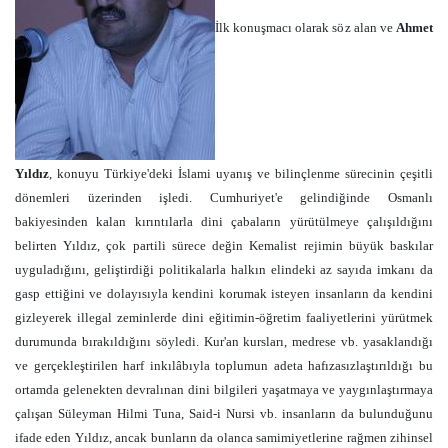
İlk konuşmacı olarak söz alan ve
Ahmet
Yıldız
, konuyu Türkiye'deki İslami uyanış ve bilinçlenme sürecinin çeşitli
dönemleri üzerinden işledi. Cumhuriyet'e gelindiğinde Osmanlı
bakiyesinden kalan kırıntılarla dini çabaların yürütülmeye çalışıldığını
belirten Yıldız, çok partili sürece değin Kemalist rejimin büyük baskılar
uyguladığını, geliştirdiği politikalarla halkın elindeki az sayıda imkanı da
gasp ettiğini ve dolayısıyla kendini korumak isteyen insanların da kendini
gizleyerek illegal zeminlerde dini eğitimin-öğretim faaliyetlerini yürütmek
durumunda bırakıldığını söyledi. Kur'an kursları, medrese vb. yasaklandığı
ve gerçekleştirilen harf inkılâbıyla toplumun adeta hafızasızlaştırıldığı bu
ortamda gelenekten devralınan dini bilgileri yaşatmaya ve yaygınlaştırmaya
çalışan Süleyman Hilmi Tuna, Said-i Nursi vb. insanların da bulunduğunu
ifade eden Yıldız, ancak bunların da olanca samimiyetlerine rağmen zihinsel