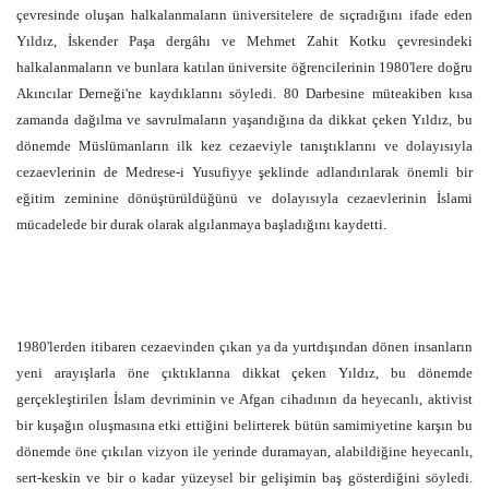
çevresinde oluşan halkalanmaların üniversitelere de sıçradığını ifade eden
Yıldız, İskender Paşa dergâhı ve Mehmet Zahit Kotku çevresindeki
halkalanmaların ve bunlara katılan üniversite öğrencilerinin 1980'lere doğru
Akıncılar Derneği'ne kaydıklarını söyledi. 80 Darbesine müteakiben kısa
zamanda dağılma ve savrulmaların yaşandığına da dikkat çeken Yıldız, bu
dönemde Müslümanların ilk kez cezaeviyle tanıştıklarını ve dolayısıyla
cezaevlerinin de Medrese-i Yusufiyye şeklinde adlandırılarak önemli bir
eğitim zeminine dönüştürüldüğünü ve dolayısıyla cezaevlerinin İslami
mücadelede bir durak olarak algılanmaya başladığını kaydetti.
1980'lerden itibaren cezaevinden çıkan ya da yurtdışından dönen insanların
yeni arayışlarla öne çıktıklarına dikkat çeken Yıldız, bu dönemde
gerçekleştirilen İslam devriminin ve Afgan cihadının da heyecanlı, aktivist
bir kuşağın oluşmasına etki ettiğini belirterek bütün samimiyetine karşın bu
dönemde öne çıkılan vizyon ile yerinde duramayan, alabildiğine heyecanlı,
sert-keskin ve bir o kadar yüzeysel bir gelişimin baş gösterdiğini söyledi.