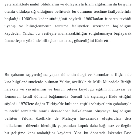
yetersizliklerle malul olduklarını ve dolayısıyla İslam algılarının da bu güne
oranla oldukça sığ olduğunu belirterek bu durumun tercüme faaliyetlerinin
başladığı 1960'lara kadar sürdüğünü söyledi. 1960'lardan itibaren tevhidi
uyanış ve bilinçlenmenin tercüme faaliyetleri üzerinden başladığını
kaydeden Yıldız, bu vesileyle muhafazakârlığın sorgulanmaya başlayarak
ümmetleşme yönünde bilinçlenmenin baş gösterdiğini ifade etti.
Bu çabanın taşıyıcılığına yapan dönemin dergi ve kurumlarına ilişkin de
kısa bilgilendirmelerde bulunan Yıldız, özellikle de Milli Mücadele Birliği
hareketi ve yayınlarının ve bunun ortaya koyduğu eğitim muhtevası ve
formunun kendi dönemi bağlamında önemli bir sıçramayı ifade ettiğini
söyledi. 1970'lere doğru Türkiye'de bulunan çeşitli şahsiyetlerin çabalarıyla
muhtelif semtlerde sınırlı ders-sohbet halkalarının oluşmaya başladığını
belirten Yıldız, özellikle de Malatya havzasında oluşturulan ders
halkalarının düzenin ideolojik yapısından kopuk daha bağımsız ve özgün
bir gelişime kapı araladığını kaydetti. Yine bu dönemde İskender Paşa