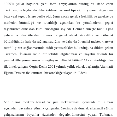
1990'lı yıllar boyunca yeni form arayışlarının sürdüğünü ifade eden
Türkmen, bu bağlamda daha katılımcı ve sınıf tipi eğitim yapma ihtiyacının
bazı yeni teşebbüslere vesile olduğunu ancak gerek süreklilik ve gerekse de
müfredat bütünlüğü ve tutarlılığı açısından bu yönelimlerin geçici
teşebbüsler olmaktan kurtulamadığını söyledi. Gelinen süreçte bunu aşma
çabasında olan öbekler bulunsa da genel olarak süreklilik ve müfredat
bütünlüğünün hala da sağlanamadığını ve daha da önemlisi mektep-hareket
tutarlılığının sağlanmasında ciddi yetersizlikler bulunduğuna dikkat çeken
Türkmen "İslam'ın sahih bir şekilde algılanması ve hayatın tevhidi bir
perspektifle yorumlanmasını sağlayan müfredat bütünlüğü ve tutarlılığı olan
ilk örnek çalışma Özgür-Der'in 2001 yılında yıllık olarak başlattığı Alternatif
Eğitim Dersleri ile kurumsal bir örnekliğe ulaşabildi." dedi.
Son olarak merkezi temsil ve şura mekanizması içerisinde rol alması
açısından bayanlara yönelik çalışmalar üzerinde de durarak alternatif eğitim
çalışmalarının bayanlar üzerinden değerlendirmesini yapan Türkmen,