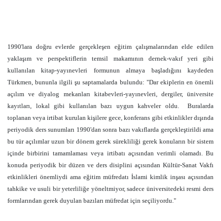
1990'lara doğru evlerde gerçekleşen eğitim çalışmalarından elde edilen
yaklaşım ve perspektiflerin temsil makamının dernek-vakıf yeri gibi
kullanılan kitap-yayınevleri formunun almaya başladığını kaydeden
Türkmen, bununla ilgili şu saptamalarda bulundu: "Dar ekiplerin en önemli
açılım ve diyalog mekanları kitabevleri-yayınevleri, dergiler, üniversite
kayıtları, lokal gibi kullanılan bazı uygun kahveler oldu.
Buralarda
toplanan veya irtibat kurulan kişilere gece, konferans gibi etkinlikler dışında
periyodik ders sunumları 1990'dan sonra bazı vakıflarda gerçekleştirildi ama
bu tür açılımlar uzun bir dönem gerek sürekliliği gerek konuların bir sistem
içinde birbirini tamamlaması veya irtibatı açısından verimli olamadı. Bu
konuda periyodik bir düzen ve ders disiplini açısından Kültür-Sanat Vakfı
etkinlikleri önemliydi ama eğitim müfredatı İslami kimlik inşası açısından
tahkike ve usuli bir yeterliliğe yöneltmiyor, sadece üniversitedeki resmi ders
formlarından gerek duyulan bazıları müfredat için seçiliyordu."