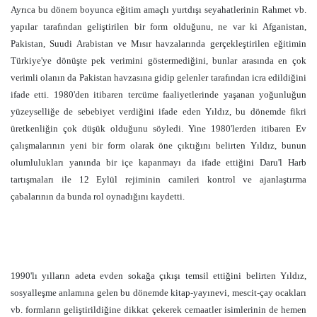
Ayrıca bu dönem boyunca eğitim amaçlı yurtdışı seyahatlerinin Rahmet vb.
yapılar tarafından geliştirilen bir form olduğunu, ne var ki Afganistan,
Pakistan, Suudi Arabistan ve Mısır havzalarında gerçekleştirilen eğitimin
Türkiye'ye dönüşte pek verimini göstermediğini, bunlar arasında en çok
verimli olanın da Pakistan havzasına gidip gelenler tarafından icra edildiğini
ifade etti. 1980'den itibaren tercüme faaliyetlerinde yaşanan yoğunluğun
yüzeyselliğe de sebebiyet verdiğini ifade eden Yıldız, bu dönemde fikri
üretkenliğin çok düşük olduğunu söyledi. Yine 1980'lerden itibaren Ev
çalışmalarının yeni bir form olarak öne çıktığını belirten Yıldız, bunun
olumlulukları yanında bir içe kapanmayı da ifade ettiğini Daru'l Harb
tartışmaları ile 12 Eylül rejiminin camileri kontrol ve ajanlaştırma
çabalarının da bunda rol oynadığını kaydetti.
1990'lı yılların adeta evden sokağa çıkışı temsil ettiğini belirten Yıldız,
sosyalleşme anlamına gelen bu dönemde kitap-yayınevi, mescit-çay ocakları
vb. formların geliştirildiğine dikkat çekerek cemaatler isimlerinin de hemen