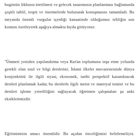
bugünün fıkhının üretilmesi ve gelecek tasarımının planlanması bağlamında
çeşitli tahlil, tespit ve önermelerde bulunarak konuşmasını tamamladı. Bu
meyanda önemli vurgular içerdiği kanaatinde olduğumuz tebliğin son
kısmını özetleyerek aşağıya almakta fayda görüyoruz:
"Ümmeti yeniden yapılandırma veya Kur'an toplumunu inşa etme yolunda
gerekli olan usul ve bilgi derslerini; İslami ilkeler muvazenesinde dünya
konjonktürü ile ilgili siyasi, ekonomik, tarihi perspektif kazandıracak
dersleri planlamak kadar, bu derslerle ilgili metin ve materyal temini ve bu
dersleri işleme yeterliliğini sağlayacak öğretmen çalışmaları şu anki
eksiklerimizdir.
Eğitimimizin amacı önemlidir. Bu açıdan önceliğimizi belirlemeliyiz.