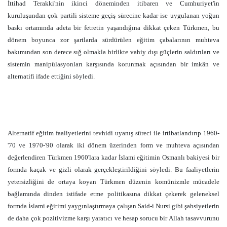
İttihad Terakki'nin ikinci döneminden itibaren ve Cumhuriyet'in
kuruluşundan çok partili sisteme geçiş sürecine kadar ise uygulanan yoğun
baskı ortamında adeta bir fetretin yaşandığına dikkat çeken Türkmen, bu
dönem boyunca zor şartlarda sürdürülen eğitim çabalarının muhteva
bakımından son derece sığ olmakla birlikte vahiy dışı güçlerin saldırıları ve
sistemin manipülasyonları karşısında korunmak açısından bir imkân ve
alternatifi ifade ettiğini söyledi.
Alternatif eğitim faaliyetlerini tevhidi uyanış süreci ile irtibatlandırıp 1960-
'70 ve 1970-'90 olarak iki dönem üzerinden form ve muhteva açısından
değerlendiren Türkmen 1960'lara kadar İslami eğitimin Osmanlı bakiyesi bir
formda kaçak ve gizli olarak gerçekleştirildiğini söyledi. Bu faaliyetlerin
yetersizliğini de ortaya koyan Türkmen düzenin komünizmle mücadele
bağlamında dinden istifade etme politikasına dikkat çekerek geleneksel
formda İslami eğitimi yaygınlaştırmaya çalışan Said-i Nursi gibi şahsiyetlerin
de daha çok pozitivizme karşı yaratıcı ve hesap sorucu bir Allah tasavvurunu