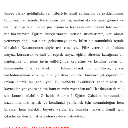
Sonuç olarak geldiğimiz yer itibariyle tasnif edilmemiş ve ayıklanmamış
bilgi yığınları içinde, Kur'anî perspektif açısından eksiklerimizi görmek ve
bu ihtiyacı gözeten bir çalışma azmini ve tevazuyu sahiplenmek bile önemli
bir kazanımdır. Eğitim süreçlerimizde yetişen insanlarımız, var olanla
yetinmeyi değil, var olanı geliştirmeyi görev bilen bir sorumluluk içinde
olmalıdır. Kazanımımızı şöyle test etmeliyiz: Filiz verecek ekin/tohum
muyuz, korunacak verimli bir toprak mıyız; eğitim sürecine kattığımız bir
kardeşimiz bir şehre tayin edildiğinde, çevresine ve kendine yeten bir
konumunda filiz verilecek bir tohum olarak mı görülüyor; yoksa
kaybolmasından korktuğumuz için itina ve irtibat kurmaya çalıştığımız bir
imkân olarak mı görülüyor? Bu yöndeki eksiklikler kendimizden mi
kaynaklanıyor yoksa eğitim form ve muhtevasından mı?
Her ikisinin de rolü
söz konusu olabilir. O halde Alternatif Eğitim Çabaları konusundaki
kazanımlarımızı aşmak ve kendimizi yenilemek için sorumluluğun hem
bireysel hem kolektif boyutu vardır. Bu konuda herkesin kendi için
çıkartacağı dersleri istişare etmeye devam etmeliyiz."