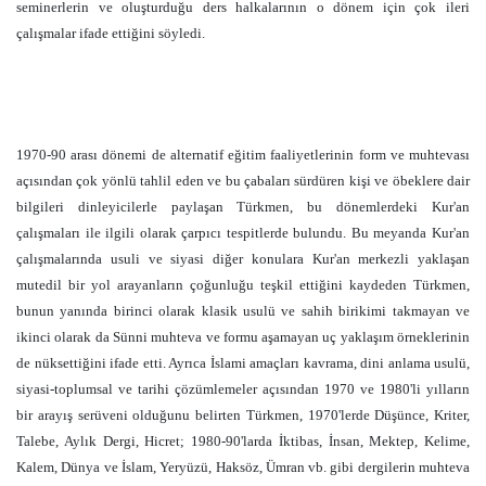
seminerlerin ve oluşturduğu ders halkalarının o dönem için çok ileri
çalışmalar ifade ettiğini söyledi.
1970-90 arası dönemi de alternatif eğitim faaliyetlerinin form ve muhtevası
açısından çok yönlü tahlil eden ve bu çabaları sürdüren kişi ve öbeklere dair
bilgileri dinleyicilerle paylaşan Türkmen, bu dönemlerdeki Kur'an
çalışmaları ile ilgili olarak çarpıcı tespitlerde bulundu. Bu meyanda Kur'an
çalışmalarında usuli ve siyasi diğer konulara Kur'an merkezli yaklaşan
mutedil bir yol arayanların çoğunluğu teşkil ettiğini kaydeden Türkmen,
bunun yanında birinci olarak klasik usulü ve sahih birikimi takmayan ve
ikinci olarak da Sünni muhteva ve formu aşamayan uç yaklaşım örneklerinin
de nüksettiğini ifade etti. Ayrıca İslami amaçları kavrama, dini anlama usulü,
siyasi-toplumsal ve tarihi çözümlemeler açısından 1970 ve 1980'li yılların
bir arayış serüveni olduğunu belirten Türkmen, 1970'lerde Düşünce, Kriter,
Talebe, Aylık Dergi, Hicret; 1980-90'larda İktibas, İnsan, Mektep, Kelime,
Kalem, Dünya ve İslam, Yeryüzü, Haksöz, Ümran vb. gibi dergilerin muhteva