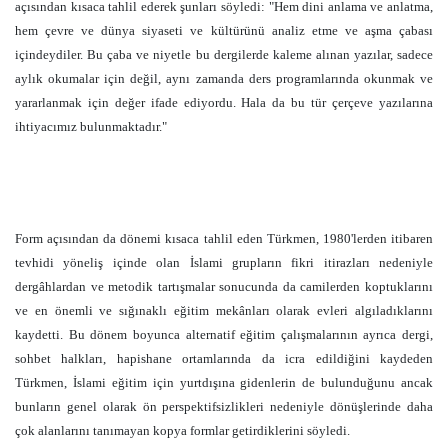
açısından kısaca tahlil ederek şunları söyledi: "Hem dini anlama ve anlatma,
hem çevre ve dünya siyaseti ve kültürünü analiz etme ve aşma çabası
içindeydiler. Bu çaba ve niyetle bu dergilerde kaleme alınan yazılar, sadece
aylık okumalar için değil, aynı zamanda ders programlarında okunmak ve
yararlanmak için değer ifade ediyordu. Hala da bu tür çerçeve yazılarına
ihtiyacımız bulunmaktadır."
Form açısından da dönemi kısaca tahlil eden Türkmen, 1980'lerden itibaren
tevhidi yöneliş içinde olan İslami grupların fikri itirazları nedeniyle
dergâhlardan ve metodik tartışmalar sonucunda da camilerden koptuklarını
ve en önemli ve sığınaklı eğitim mekânları olarak evleri algıladıklarını
kaydetti. Bu dönem boyunca alternatif eğitim çalışmalarının ayrıca dergi,
sohbet halkları, hapishane ortamlarında da icra edildiğini kaydeden
Türkmen, İslami eğitim için yurtdışına gidenlerin de bulunduğunu ancak
bunların genel olarak ön perspektifsizlikleri nedeniyle dönüşlerinde daha
çok alanlarını tanımayan kopya formlar getirdiklerini söyledi.