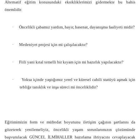
Alternatif eğitim konusundaki eksikliklerimizi gidermekte bu bahis
önemlidir.
·
Öncelikli çabamız yardım, hayır, hasenat, dayanışma faaliyeti midir?
·
Medeniyet projesi için mi çalışılacaktır?
·
Fiili yani kıtal temelli bir kıyam için mi hazırlık yapılacaktır?
·
Yoksa içinde yaştığımız yerel ve küresel cahili statüyü aşmak için
tebliğe tanıklık ve inşa süreci mi önceliklidir?
Eğitimimizin form ve müfredat boyutunu iletişim çağının şartlarını da
gözeterek yenilemeliyiz, öncelikli yaşam sorunlarımızın çözümünde
başvurulacak GÜNCEL İLMİHALLER hazırlama ihtiyacını cevaplayacak