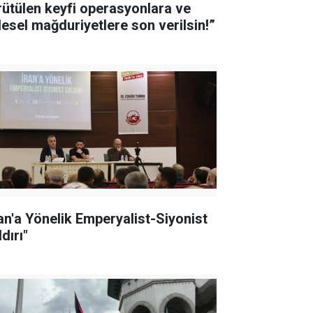
rütülen keyfi operasyonlara ve
tlesel mağduriyetlere son verilsin!”
ran'a Yönelik Emperyalist-Siyonist
dırı"