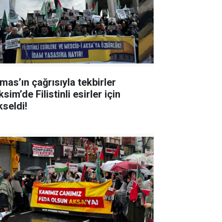
mas’ın çağrısıyla tekbirler
sim’de Filistinli esirler için
kseldi!