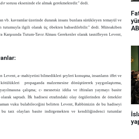
ıdır
sorusu ekseninde ele almak gerekmektedir." dedi.
Fa
yü
ühtan vb. kavramlar üzerinde durarak insanı bunlara sürükleyen temayül ve
AB
ın tutumuyla ilgili olarak üç öbekten bahsedilebilir." dedi. Müteakiben
İftira Karşısında Tutum-Tavır Alması Gerekenler olarak tasnifleyen Levent,
ranlar:
yen Levent, a- mahiyetini bilmedikleri şeyleri konuşma, insanların iffet ve
 kötülükleri propaganda malzemesine dönüştürerek yaygınlaştırma,
ayılmasına çalışma; c- mesnetsiz iddia ve iftiraları yaymayı basite
 olarak saptadı. İfk hadisesi etrafındaki olay örgülerinden de örnekler
zaman vuku bulabileceğini belirten Levent, Rabbimizin de bu hadiseyi
bu tarz olayları basite indirgemekten ve kendiliğindenci tutumlar
İs
yap