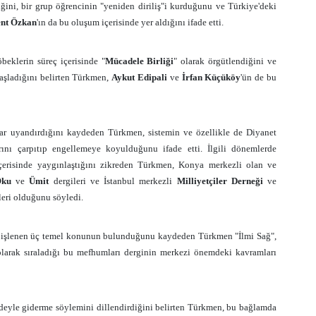
rdiğini, bir grup öğrencinin "yeniden diriliş"i kurduğunu ve Türkiye'deki
nt Özkan
'ın da bu oluşum içerisinde yer aldığını ifade etti.
öbeklerin süreç içerisinde "
Mücadele Birliği
" olarak örgütlendiğini ve
aşladığını belirten Türkmen,
Aykut Edipali
ve
İrfan Küçüköy
'ün de bu
lar uyandırdığını kaydeden Türkmen, sistemin ve özellikle de Diyanet
nı çarpıtıp engellemeye koyulduğunu ifade etti. İlgili dönemlerde
çerisinde yaygınlaştığını zikreden Türkmen, Konya merkezli olan ve
ku
ve
Ümit
dergileri ve İstanbul merkezli
Milliyetçiler Derneği
ve
leri olduğunu söyledi.
a işlenen üç temel konunun bulunduğunu kaydeden Türkmen "İlmi Sağ",
 olarak sıraladığı bu mefhumları derginin merkezi önemdeki kavramları
deyle giderme söylemini dillendirdiğini belirten Türkmen, bu bağlamda