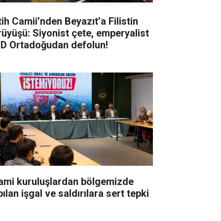
tih Camii’nden Beyazıt’a Filistin
rüyüşü: Siyonist çete, emperyalist
D Ortadoğudan defolun!
lami kuruluşlardan bölgemizde
ılan işgal ve saldırılara sert tepki