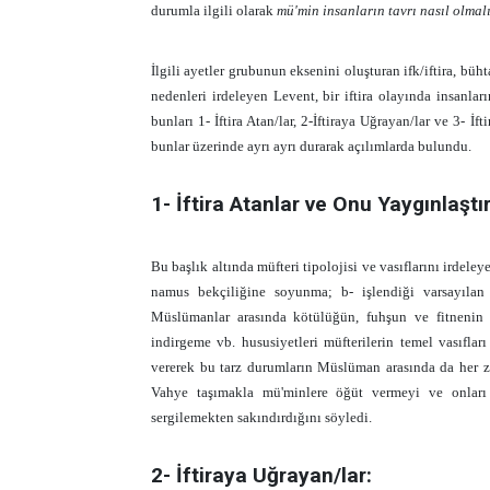
durumla ilgili olarak
mü'min insanların tavrı nasıl olmal
İlgili ayetler grubunun eksenini oluşturan ifk/iftira, b
nedenleri irdeleyen Levent, bir iftira olayında insanlar
bunları 1- İftira Atan/lar, 2-İftiraya Uğrayan/lar ve 3- 
bunlar üzerinde ayrı ayrı durarak açılımlarda bulundu.
1- İftira Atanlar ve Onu Yaygınlaştı
Bu başlık altında müfteri tipolojisi ve vasıflarını irdele
namus bekçiliğine soyunma; b- işlendiği varsayılan
Müslümanlar arasında kötülüğün, fuhşun ve fitnenin y
indirgeme vb. hususiyetleri müfterilerin temel vasıfları
vererek bu tarz durumların Müslüman arasında da her 
Vahye taşımakla mü'minlere öğüt vermeyi ve onları 
sergilemekten sakındırdığını söyledi.
2- İftiraya Uğrayan/lar: