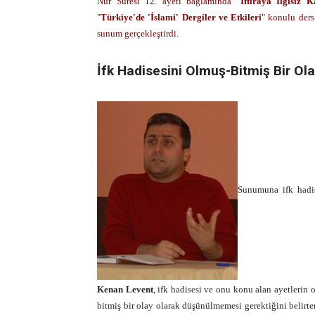
Nur Suresi 12. ayeti bağlamında "
İftiraya İlgisiz
"
Türkiye'de 'İslami' Dergiler ve Etkileri
" konulu der
sunum gerçekleştirdi.
İfk Hadisesini Olmuş-Bitmiş Bir O
Sunumuna ifk hadis
Kenan Levent
, ifk hadisesi ve onu konu alan ayetlerin
bitmiş bir olay olarak düşünülmemesi gerektiğini belirter