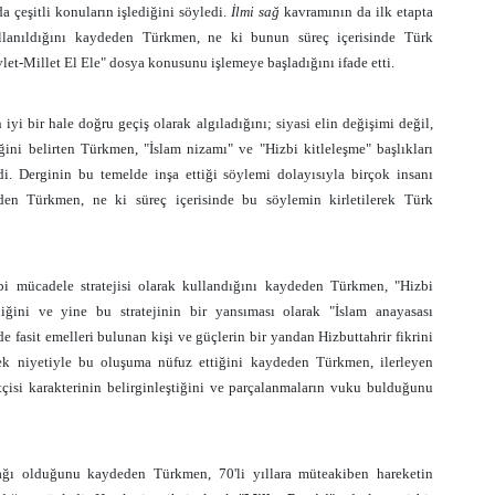
a çeşitli konuların işlediğini söyledi.
İlmi sağ
kavramının da ilk etapta
llanıldığını kaydeden Türkmen, ne ki bunun süreç içerisinde Türk
let-Millet El Ele" dosya konusunu işlemeye başladığını ifade etti.
yi bir hale doğru geçiş olarak algıladığını; siyasi elin değişimi değil,
ğini belirten Türkmen, "İslam nizamı" ve "Hizbi kitleleşme" başlıkları
edi. Derginin bu temelde inşa ettiği söylemi dolayısıyla birçok insanı
eden Türkmen, ne ki süreç içerisinde bu söylemin kirletilerek Türk
i mücadele stratejisi olarak kullandığını kaydeden Türkmen, "Hizbi
iğini ve yine bu stratejinin bir yansıması olarak "İslam anayasası
nde fasit emelleri bulunan kişi ve güçlerin bir yandan Hizbuttahrir fikrini
k niyetiyle bu oluşuma nüfuz ettiğini kaydeden Türkmen, ilerleyen
çisi karakterinin belirginleştiğini ve parçalanmaların vuku bulduğunu
ağı olduğunu kaydeden Türkmen, 70'li yıllara müteakiben hareketin