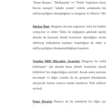
"İslam Nizamı", "Mefhumlar" ve "Tekfir" başlıkları altınd
Kur'an menşeli "ashabı yemin" terkibi anlamında ku
milliyetçiliğine dönüştüğünü ve derginin 12 Mart'ta "Dev
İnkılap İlmi:
Derginin devrim olgusunu kötü bir halden i
cemiyetin ve örfün Vahiy ile değişmesi şeklinde işledi
altında da bununla ilintili konuların işlendiğini söyl
etkileyip halkalarına katmayı başardığını da ifade 
milliyetçiliğine dönüştürüldüğünü kaydetti.
Yeniden Milli Mücadele Stratejisi:
Derginin bu terkib
kitleleşme" adı altında buna dönük konuların işlend
bildirileri"nin dağıtıldığını söyledi. Ancak süreç içerisi
kavramak ve diğer yandan da bu gençleri dönüştürme
süreçlerde bunun sonucu olarak hareketin Türk milliyet
söyledi.
Pınar Dergisi:
Pınar'ın da bu hareketin bir diğer ay