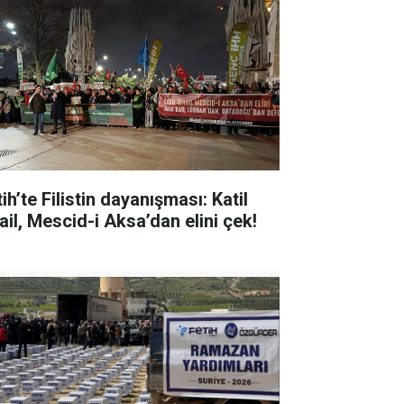
ih’te Filistin dayanışması: Katil
ail, Mescid-i Aksa’dan elini çek!