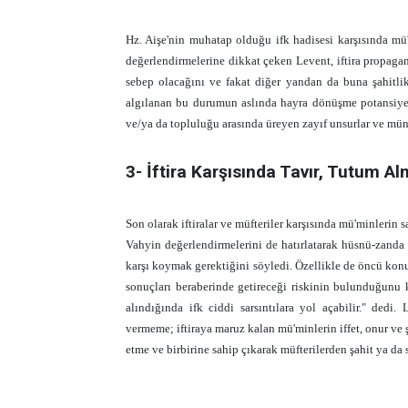
Hz. Aişe'nin muhatap olduğu ifk hadisesi karşısında mü
değerlendirmelerine dikkat çeken Levent, iftira propaga
sebep olacağını ve fakat diğer yandan da buna şahitlik 
algılanan bu durumun aslında hayra dönüşme potansiye
ve/ya da topluluğu arasında üreyen zayıf unsurlar ve müna
3- İftira Karşısında Tavır, Tutum A
Son olarak iftiralar ve müfteriler karşısında mü'minlerin
Vahyin değerlendirmelerini de hatırlatarak hüsnü-zanda 
karşı koymak gerektiğini söyledi. Özellikle de öncü konu
sonuçları beraberinde getireceği riskinin bulunduğunu
alındığında ifk ciddi sarsıntılara yol açabilir." dedi. 
vermeme; iftiraya maruz kalan mü'minlerin iffet, onur ve
etme ve birbirine sahip çıkarak müfterilerden şahit ya d