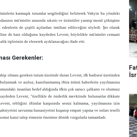
'minlerin karmaşık tutumlar sergilediğini belirterek Vahyin bu yöndeki
ndasının mü'minler arasında sıkıntı ve üzüntüler yaratıp moral çöküşüne
edenlerin de çeşitli açılardan imtihan edileceğini söyledi. Şer olarak
line de haiz olduğunu kaydeden Levent, böylelikle mü'minler cemaati
fık tiplerinin de elenerek ayıklanacağını ifade etti.
lması Gerekenler:
Fat
İsr
 sahip olması gereken tutum üzerinde duran Levent, ifk hadisesi üzerinden
bulunmak ve asılsız, kanıtlanmamış iftira ürünü haberlerin yayılmasına
mundaki insanları hedef aldığında ifkin çok sarsıcı çalkantı ve olumsuz
 kaydeden Levent, "özellikle de önderlik mevkiinde bulunanlar dikkate
Levent, tebliğini iftiralar karşısında sessiz kalmama, yayılmasına izin
 şahsiyetini savunma hassasiyetini kuşanıp empati yapma ve onları teselli
a somut kanıt talep etmenin önemine dönük vurgularla tamamladı.