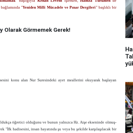
 Kalmamak
" başlığıyla
Kenan Levent
işlerken,
Hamza Türkmen
de
s bağlamında "
Yeniden Milli Mücadele ve Pınar Dergileri
" başlıklı bir
lay Olarak Görmemek Gerek!
Ha
Tak
yü
esini konu alan Nur Suresindeki ayet meallerini okuyarak başlayan
 oldukça öğretici olduğunu ve bunun yalnızca Hz. Aişe ekseninde olmuş-
ek "İfk hadisesini, insan hayatında şu veya bu şekilde karşılaşılacak bir