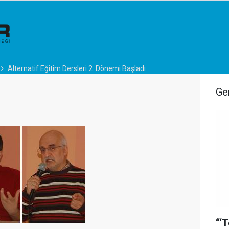
Alternatif Eğitim Dersleri 2. Dönemi Başladı
Ge
“‘