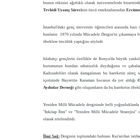
bunun etkisini ağırlıklı olarak üniversitelerde hissetti
Tevhidi Uyanış Süreci
nin öncü emektarlarından
Ercüme
İstanbul'daki genç üniversite öğrencileri arasında bazı 
bunların 1970 yılında Mücadele Dergisi'ni çıkarmaya b
öbeklere öncülük yaptığını söyledi.
Islahatçı gençlerin özellikle de Konya'da büyük yankı
kurumunun bundan rahatsızlık duyduğunu ve çabaları
Kadızadeliler olarak damgalanan bu hareketin süreç i
içerisinde Hayrettin Karaman hocanın da yer aldığı
O
Aydınlar Derneği
gibi oluşumların da bu hareketin öbek
Yeniden Milli Mücadele dergisinde belli yoğunluklard
"İnkılap İlmi" ve "Yeniden Milli Mücadele Stratejisi"
olarak nitelendirdi.
İlmi Sağ:
Derginin toplumdaki buhranı Kur'an'dan istifa