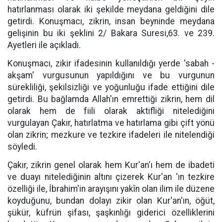
hatırlanması olarak iki şekilde meydana geldiğini dile
getirdi. Konuşmacı, zikrin, insan beyninde meydana
gelişinin bu iki şeklini 2/ Bakara Suresi,63. ve 239.
Ayetleri ile açıkladı.
Konuşmacı, zikir ifadesinin kullanıldığı yerde 'sabah -
akşam' vurgusunun yapıldığını ve bu vurgunun
sürekliliği, şekilsizliği ve yoğunluğu ifade ettiğini dile
getirdi. Bu bağlamda Allah'ın emrettiği zikrin, hem dil
olarak hem de fiili olarak aktifliği nitelediğini
vurgulayan Çakır, hatırlatma ve hatırlama gibi çift yönü
olan zikrin; mezkure ve tezkire ifadeleri ile nitelendiği
söyledi.
Çakır, zikrin genel olarak hem Kur'an'ı hem de ibadeti
ve duayı nitelediğinin altını çizerek Kur'an 'ın tezkire
özelliği ile, İbrahim'in arayışını yakîn olan ilim ile düzene
koyduğunu, bundan dolayı zikir olan Kur'an'ın, öğüt,
şükür, küfrün şifası, şaşkınlığı giderici özelliklerini