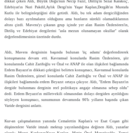
dikkat çeken Aldı, Büyük Doğu'nun Necip Fazıl, Diriliş'in Sezai Karakoç',
Edebiyat'ın Nuri Pakdil,Aylık Dergi'nin Yaşar Kaplan,Dergâh'ın Mustafa
Kutlu ile belirginleştiğini dile getirdi. Aldı, bu tek adam dergiciliğinden
dolayı bazı ayrılmaların olduğunu ama bunların sürekli olamadıklarının
altını çizdi. Mavera'yı çıkaran grup içinde yer alan Rasim Özdenören'in,
Diriliş ve Edebiyat dergilerini "asla mezun olunamayan okullar" olarak
değerlendirmesinin üzerinde durdu.
Aldı, Mavera dergisinin başında bulunan 'üç adamı' değerlendirerek
konuşmasına devam etti. Kavramsal konularda Rasim Özdenören, şiir
konularında Cahit Zarifoğlu ve Özal ve ANAP ile olan ilişkileri bağlamında
Erdem Bayazıt'ın dikkati çektiğini belirten konuşmacı, Kavramsal konularda
Rasim Özdenören, şiirsel konularda Cahit Zarifoğlu ve Özal ve ANAP ile
ilişkileri bağlamında erdem Beyazıt ortaya çıkıyor. Aldı, "Erdem Bayazıt'ın
dergide bulunması derginin reel politikaya angaje olmasına sebep oldu"
dedi. Erdem Beyazıt'ın milletvekili olmasından dolayı dergiden ayrıldığını
söyleyen konuşmacı, sunumunun devamında 90'lı yılların başında çıkan
Varide dergisini anlattı.
Kur-an çalışmalarının yanında Cemalettin Kaplan'a ve Esat Coşan gibi
düşünenlere Varide imzalı mektup yayınlandığına değinen Aldı, yazarlar
olarak; Murat Kapkıner,Yaşar Kaplan, Metin Önal Mengüşoğlu, Zemçi