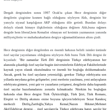
Dergah dergisinden sonra 1997 Ocak'ta çıkan Hece dergisinin diğer
dergilerin çizgisine kısmen bağlı olduğunu söyleyen Aldı, derginin bir
yanıyla siyasal karşılığının AKP olduğunu dile getirdi. Bundan dolayı
dolaylı olarak himaye ilişkilerinin olduğuna değinen Aldı,buna rağmen
dergide hem liberal,hem Kemalist olmayan sol kesimin yazmasının yanında
milliyetçilerin ve muhafazakarların dergiye uğramadıklarının altını çizdi.
Hece dergisinin diğer dergilerden en önemli farkının belirli isimler üstünde
özel sayılar yayınlaması olduğunu söyleyen Aldı bunu Türk Dili dergisi ile
kıyasladı: "
Bir zamanlar
Türk Dili
dergisinin Türkçe edebiyatının her
alanında çıkardığı özel sayılar bugün üniversitelerin Edebiyat Fakültelerinde
kaynak yayın olarak okutulmakta ve önemli bir boşluğu doldurmaktadır.
Ancak, gerek bu özel sayıların yetersizliği, gerekse Türkçe edebiyatta son
yıllarda meydana gelen gelişmeler; yeni eserlerin yazılması, yeni anlayışların
edebiyata girmesi, yeni şair ve yazarların yetişmesi, dergilerin daha kapsamlı
özel sayılar hazırlamalarını zorunlu kılmaktadır. Nitekim bu boşluğun
farkında olan Hece dergisi Türk Öykücülüğü, Türk Şiiri, Türk Romanı,
Eleştiri ve Diriliş akımını enine boyuna işleyen/irdeleyen Sezai Karakoç
merkezli Diriliş,Zarifoğlu,Yahya Kemal,Nazım Hikmet,Mehmet
Akif,Edebiyat dergisi… özel sayılarıyla Türkçe edebiyata hatırı sayılır bir