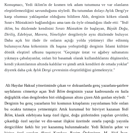
Konuşmacı, Yedi iklim'in de kısmen tek adam tutumuna ve var olanların
eleştirilemezliğini savunduğunu söyledi. Bu tutumdan dolayı Aylık Dergi'ye
karşı olumsuz yaklaşımlar olduğunu bildiren Aldı, derginin köken olarak
Sırat-ı Müstakim'e bağlandığını ama tam da öyle olmadığını ifade etti: "
Yedi
iklim
, bu düzlemde kendisini
Sıratı Müstakim
ile başlayan,
Büyük Doğu,
Diriliş, Edebiyat, Mavera, Yönelişler
dergileriyle aynı düzlemde buluyor.
Daha açık bir ifade ile onların açtığı yolda yürümeyi ilke edinmiş
bulunuyor.Ama kökeninin ilk başına yerleştirdiği derginin İslami kültüre
dönük eleştirel ufkunu taşımıyor. "Geçmişte üstat ve ağabey saltanatını
yıkmaya çabalayanlar, onları bir basamak olarak kullandıklarını düşünenler,
kendi yıkıntılarının altında kaldılar ve şimdi artık kendileri de ortada yoklar"
diyerek daha çok
Aylık Dergi
çevresinin eleştirildiğini görmekteyiz."
Ali Haydar Haksal yönetiminde çıkan ve doksanlarda genç yazarlara-şairlere
sayfalarını cömertçe açan
Yedi İklim
dergisinin yazar kadrosunda en fazla
değişiklik olan dergilerden biri olduğunun altını çizen Aldı şunları söyledi: "
Derginin bu genç yazarların bir kısmının kitaplarını yayınlaması bile onları
bu ocakta tutmaya yetmemiştir. Artık kurumsal bir hüviyet kazanan
Yedi
İklim
, klasik edebiyata karşı özel ilgisi, doğu şiirlerinden yapılan çeviriler,
çıkardığı özel sayılar ve din-sanat ilişkisi üzerinde ısrarla yaptığı yayınla
dergicilikte farklı bir yer kazanmış bulunmaktadır. Yedi İklim'in şehre ve
kişiye özel sayıları (Sezai Karakoç, Rasim Özdenören, M. Akif İnan,