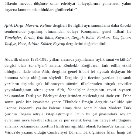
ülkenin mevcut düşünce sanat edebiyat anlayışlarının yansıtıcısı yahut
inşacısı konumunda oldukları görülecektir."
Aylık Dergi, Mavera, Kelime
dergileri ile ilglili ayrı sunumların daha önceki
seminerlerde yapılmış olmasından dolayı Konuşmacı genel itibari ile
Yönelişler, Varide, Yedi İklim, Kayıtlar, Dergah, Edebi Pankart, Düş Çınarı
Tasfiye, Hece, Atlılar, Kökler, Fayrap
dergilerini değerlendirdi.
Aldı, ilk olarak 1981-1985 yılları arasında yayınlanan "aylık sanat ve kültür"
dergisi olan
Yönelişler
'i anlattı. Ebubekir Eroğlu'nun fark edilir etkisi
olduğunu ifade eden Aldı, derginin genel itibari lei siyasalı dışlayan bir
konuma sahip olduğunu söyledi. Dergide, şiir üzerine yazılan kapsamlı
yazıların dışında çok bilinmeyen sömürü ülkelerinden birçok çeviriler
yayınlandığının altını çizen Aldı, Yönelişler dergisinin çeviri siyaseti
bakımından Diriliş ve Edebiyat dergilerinden etkilendiğini ifade etti. Daha
sonra şöyle bir kıyaslama yaptı: "
Ebubekir Eroğlu dergide özellikle şiir
üzerine kapsamlı yazılar kaleme almış daha sonra bunları Modern Türk
Şiirinin Doğası adıyla kitaplaştırmıştır. Onun bu çalışmasındaki söylem
evreninin neye tekabül ettiğini ve pür estetik kaygının nereye oturduğunu
anlamak bakımından İzzettin Hanifi'nin ağırlıklı olarak Kelime'de kısmen de
Vâride'de yazmış olduğu Cumhuriyet Dönemi Türk Şiirinde İslâm İmajı üst