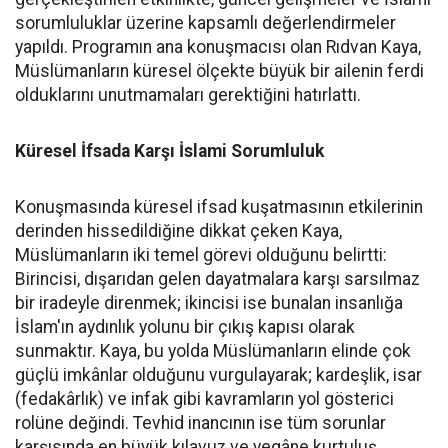
sorumluluklar üzerine kapsamlı değerlendirmeler
yapıldı. Programın ana konuşmacısı olan Rıdvan Kaya,
Müslümanların küresel ölçekte büyük bir ailenin ferdi
olduklarını unutmamaları gerektiğini hatırlattı.
Küresel İfsada Karşı İslami Sorumluluk
Konuşmasında küresel ifsad kuşatmasının etkilerinin
derinden hissedildiğine dikkat çeken Kaya,
Müslümanların iki temel görevi olduğunu belirtti:
Birincisi, dışarıdan gelen dayatmalara karşı sarsılmaz
bir iradeyle direnmek; ikincisi ise bunalan insanlığa
İslam'ın aydınlık yolunu bir çıkış kapısı olarak
sunmaktır. Kaya, bu yolda Müslümanların elinde çok
güçlü imkânlar olduğunu vurgulayarak; kardeşlik, isar
(fedakârlık) ve infak gibi kavramların yol gösterici
rolüne değindi. Tevhid inancının ise tüm sorunlar
karşısında en büyük kılavuz ve yegâne kurtuluş