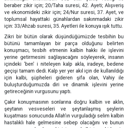
beraber zikir için; 20/Taha suresi, 42. Ayeti; Alışveriş
ve ekonomideki zikir için; 24/Nur suresi, 37. Ayet, ve
toplumsal hayattaki günahlardan sakınmadaki zikir
için: 33/Ahzab suresi, 35. Ayetleri ile konuya ışık tuttu.
Zikri bir bütün olarak düşündüğümüzde tesbihin bu
bütünü tamamlayan bir parça olduğunu belirten
konuşmacı, tesbih etmenin kalbin hakkı ile işlevini
yerine getirmesini sağlayacağını söyleyerek, insanın
içindeki 'ben' i niteleyen kalp akla, iradeye, bedene
geçişi tamam dedi. Kalp yer yer akıl için de kullanıldığı
için kalbi, şüpheleri gideren şifa olan, Vahiy ile
buluşturduğumuzda diri ve dinamik işlevini yerine
getireceğinin vurgusunu yaptı.
Çakır konuşmasının sonlarına doğru kalbin ve aklın,
şeytanın vesveseleri ve şeytanlaşmış şeylerin
kuşatması sonucunda Allah'ın vurguladığı selim kalbin
hastalıklı hale gelmesine sebep olacağını ve bunun