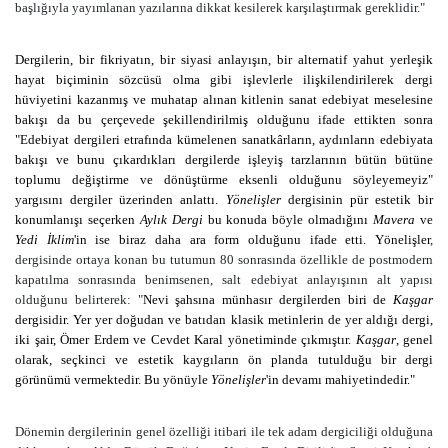
başlığıyla yayımlanan yazılarına dikkat kesilerek karşılaştırmak gereklidir."
Dergilerin, bir fikriyatın, bir siyasi anlayışın, bir alternatif yahut yerleşik
hayat biçiminin sözcüsü olma gibi işlevlerle ilişkilendirilerek dergi
hüviyetini kazanmış ve muhatap alınan kitlenin sanat edebiyat meselesine
bakışı da bu çerçevede şekillendirilmiş olduğunu ifade ettikten sonra
"Edebiyat dergileri etrafında kümelenen sanatkârların, aydınların edebiyata
bakışı ve bunu çıkardıkları dergilerde işleyiş tarzlarının bütün bütüne
toplumu değiştirme ve dönüştürme eksenli olduğunu söyleyemeyiz"
yargısını dergiler üzerinden anlattı.
Yönelişler
dergisinin pür estetik bir
konumlanışı seçerken
Aylık Dergi
bu konuda böyle olmadığını
Mavera
ve
Yedi İklim
'in ise biraz daha ara form olduğunu ifade etti. Yönelişler
,
dergisinde ortaya konan bu tutumun 80 sonrasında özellikle de postmodern
kapatılma sonrasında benimsenen, salt edebiyat anlayışının alt yapısı
olduğunu belirterek: "
Nevi şahsına münhasır dergilerden biri de
Kaşgar
dergisidir. Yer yer doğudan ve batıdan klasik metinlerin de yer aldığı dergi,
iki şair, Ömer Erdem ve Cevdet Karal yönetiminde çıkmıştır.
Kaşgar
, genel
olarak, seçkinci ve estetik kaygıların ön planda tutulduğu bir dergi
görünümü vermektedir. Bu yönüyle
Yönelişler
'in devamı mahiyetindedir."
Dönemin dergilerinin genel özelliği itibari ile tek adam dergiciliği olduğuna