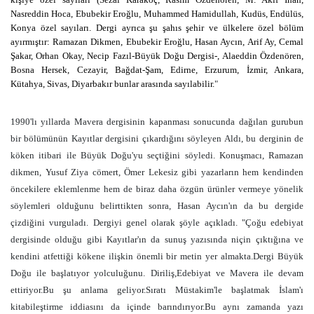
Nasreddin Hoca, Ebubekir Eroğlu, Muhammed Hamidullah, Kudüs, Endülüs,
Konya özel sayıları. Dergi ayrıca şu şahıs şehir ve ülkelere özel bölüm
ayırmıştır: Ramazan Dikmen, Ebubekir Eroğlu, Hasan Aycın, Arif Ay, Cemal
Şakar, Orhan Okay, Necip Fazıl-Büyük Doğu Dergisi-, Alaeddin Özdenören,
Bosna Hersek, Cezayir, Bağdat-Şam, Edirne, Erzurum, İzmir, Ankara,
Kütahya, Sivas, Diyarbakır bunlar arasında sayılabilir.
"
1990'lı yıllarda Mavera dergisinin kapanması sonucunda dağılan gurubun
bir bölümünün Kayıtlar dergisini çıkardığını söyleyen Aldı, bu derginin de
köken itibari ile Büyük Doğu'yu seçtiğini söyledi. Konuşmacı, Ramazan
dikmen, Yusuf Ziya cömert, Ömer Lekesiz gibi yazarların hem kendinden
öncekilere eklemlenme hem de biraz daha özgün ürünler vermeye yönelik
söylemleri olduğunu belirttikten sonra, Hasan Aycın'ın da bu dergide
çizdiğini vurguladı. Dergiyi genel olarak şöyle açıkladı. "Çoğu edebiyat
dergisinde olduğu gibi Kayıtlar'ın da sunuş yazısında niçin çıktığına ve
kendini atfettiği kökene ilişkin önemli bir metin yer almakta.Dergi Büyük
Doğu ile başlatıyor yolculuğunu. Diriliş,Edebiyat ve Mavera ile devam
ettiriyor.Bu şu anlama geliyor.Sıratı Müstakim'le başlatmak İslam'ı
kitabileştirme iddiasını da içinde barındırıyor.Bu aynı zamanda yazı