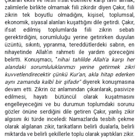
zalimlerle birlikte olmamak fiili zikirdir diyen Çakır, fiili
zikrin tek boyutlu olmadığını, kişisel, toplumsal,
ekonomik, siyasal alanları kuşattığını dile getirdi. Çakır,
ifsat edilmiş toplumlarda fiili zikrin sebatı
gerektirdiğini, sorumluluğu yerine getirirken duyulan
üzüntü, sıkıntı, yıpranma, tereddütlerdeki sabrın, en
nihayetinde Allah'ın rahmeti ile yardım göreceğini
belirtti. Konuşmacı, "
nihai tahlilde Allah'a karşı her
alandaki sorumluluklarımızı yerine getirmek zikri
kuvvetlendirecektir çünkü Kur'an, akla hitap ederken
aynı zamanda kalbî bir şifadır"
diyerek konuşmasına
devam etti. Zikrin öz anlamından çıkarılarak, pasivize
edilmesi, hayatı bütüncül olarak kuşatmasını
engelleyeceğini ve bu durumun toplumdaki sorunu
gözler önüne serdiğini dile getiren Çakır, yanlış zikir
algısını iki türde inceledi: Namazlarda tesbih çekme
olarak algılanan zikir, tarikatların belirli dualarla, belirli
miktarda ve belirli şekillerle toplu olarak yaptıkları zikir.