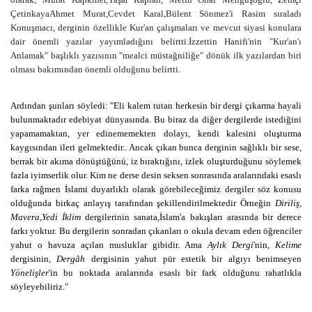
ÇetinkayaAhmet Murat,Cevdet Karal,Bülent Sönmez'i Rasim sıraladı
Konuşmacı, derginin özellikle Kur'an çalışmaları ve mevcut siyasi konulara
dair önemli yazılar yayımladığını belirtti.İzzettin Hanifi'nin "Kur'an'ı
Anlamak" başlıklı yazısının "mealci müstağniliğe" dönük ilk yazılardan biri
olması bakımından önemli olduğunu belirtti.
Ardından şunları söyledi: "Eli kalem tutan herkesin bir dergi çıkarma hayali
bulunmaktadır edebiyat dünyasında. Bu biraz da diğer dergilerde istediğini
yapamamaktan, yer edinememekten dolayı, kendi kalesini oluşturma
kaygısından ileri gelmektedir.. Ancak çıkan bunca derginin sağlıklı bir sese,
berrak bir akıma dönüştüğünü, iz bıraktığını, izlek oluşturduğunu söylemek
fazla iyimserlik olur. Kim ne derse desin seksen sonrasında aralarındaki esaslı
farka rağmen İslami duyarlıklı olarak görebileceğimiz dergiler söz konusu
olduğunda birkaç anlayış tarafından şekillendirilmektedir Örneğin
Diriliş,
Mavera,Yedi İklim
dergilerinin sanata,İslam'a bakışları arasında bir derece
farkı yoktur. Bu dergilerin sonradan çıkanları o okula devam eden öğrenciler
yahut o havuza açılan musluklar gibidir. Ama
Aylık Dergi
'nin,
Kelime
dergisinin,
Dergâh
dergisinin yahut pür estetik bir algıyı benimseyen
Yönelişler
'in bu noktada aralarında esaslı bir fark olduğunu rahatlıkla
söyleyebiliriz."