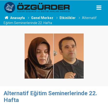
Anasayfa
Genel Merkez
Etkinlikler
Alternatif
Eğitim Seminerlerinde 22. Hafta
Alternatif Eğitim Seminerlerinde 22.
Hafta