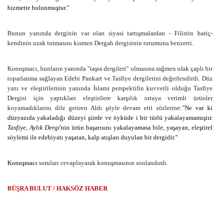
hizmette bulunmuştur."
Bunun yanında derginin var olan siyasi tartışmalardan - Filistin hariç-
kendinin uzak tutmasını kısmen Dergah dergisinin tutumuna benzetti.
Konuşmacı, bunların yanında "taşra dergileri" olmasına rağmen ufak çaplı bir
toparlanma sağlayan Edebi Pankart ve Tasfiye dergilerini değerlendirdi. Düz
yazı ve eleştirilerinin yanında İslami perspektifin kuvvetli olduğu Tasfiye
Dergisi için yaptıkları eleştirilere karşılık ortaya verimli ürünler
koyamadıklarını dile getiren Aldı şöyle devam etti sözlerine:
"Ne var ki
düzyazıda yakaladığı düzeyi şiirde ve öyküde i bir türlü yakalayamamıştır.
Tasfiye
,
Aylık Dergi
'nin ürün başarısını yakalayamasa bile, yaşayan, eleştirel
söylemi ile edebiyatı yaşatan, kalp atışları duyulan bir dergidir."
Konuşmacı
soruları cevaplayarak konuşmasının sonlandırdı.
BÜŞRA BULUT / HAKSÖZ HABER