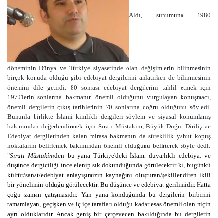
Aldı, sunumuna 1980
döneminin Dünya ve Türkiye siyasetinde olan değişimlerin bilinmesinin
birçok konuda olduğu gibi edebiyat dergilerini anlatırken de bilinmesinin
önemini dile getirdi. 80 sonrası edebiyat dergilerini tahlil etmek için
1970'lerin sonlarına bakmanın önemli olduğunu vurgulayan konuşmacı,
önemli dergilerin çıkış tarihlerinin 70 sonlarına doğru olduğunu söyledi.
Bununla birlikte İslami kimlikli dergileri söylem ve siyasal konumlanış
bakımından değerlendirmek için Sıratı Müstakim, Büyük Doğu, Diriliş ve
Edebiyat dergilerinden kalan mirasa bakmanın da süreklilik yahut kopuş
noktalarını belirlemek bakımından önemli olduğunu belirterek şöyle dedi:
"
Sıratı Müstakim
'den bu yana Türkiye'deki İslami duyarlıklı edebiyat ve
düşünce dergiciliği ince elenip sık dokunduğunda görülecektir ki, bugünkü
kültür/sanat/edebiyat anlayışımızın kaynağını oluşturan/şekillendiren ikili
bir yönelimin olduğu görülecektir. Bu düşünce ve edebiyat gerilimidir. Hatta
çoğu zaman çatışmasıdır. Yan yana konduğunda bu dergilerin birbirini
tamamlayan, geçişken ve iç içe tarafları olduğu kadar esas önemli olan niçin
ayrı olduklarıdır. Ancak geniş bir çerçeveden bakıldığında bu dergilerin