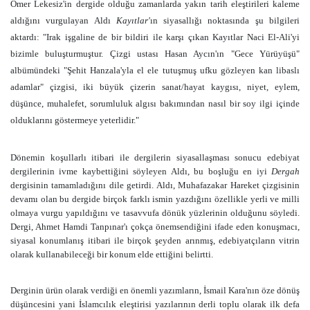
Ömer Lekesiz'in dergide olduğu zamanlarda yakın tarih eleştirileri kaleme
aldığını vurgulayan Aldı
Kayıtlar'
ın siyasallığı noktasında şu bilgileri
aktardı: "Irak işgaline de bir bildiri ile karşı çıkan Kayıtlar Naci El-Ali'yi
bizimle buluşturmuştur. Çizgi ustası Hasan Aycın'ın "Gece Yürüyüşü"
albümündeki "Şehit Hanzala'yla el ele tutuşmuş ufku gözleyen kan libaslı
adamlar" çizgisi, iki büyük çizerin sanat/hayat kaygısı, niyet, eylem,
düşünce, muhalefet, sorumluluk algısı bakımından nasıl bir soy ilgi içinde
olduklarını göstermeye yeterlidir."
Dönemin koşullarlı itibari ile dergilerin siyasallaşması sonucu edebiyat
dergilerinin ivme kaybettiğini söyleyen Aldı, bu boşluğu en iyi
Dergah
dergisinin tamamladığını dile getirdi. Aldı, Muhafazakar Hareket çizgisinin
devamı olan bu dergide birçok farklı ismin yazdığını özellikle yerli ve milli
olmaya vurgu yapıldığını ve tasavvufa dönük yüzlerinin olduğunu söyledi.
Dergi, Ahmet Hamdi Tanpınar'ı çokça önemsendiğini ifade eden konuşmacı,
siyasal konumlanış itibari ile birçok şeyden arınmış, edebiyatçıların vitrin
olarak kullanabileceği bir konum elde ettiğini belirtti.
Derginin ürün olarak verdiği en önemli yazımların, İsmail Kara'nın öze dönüş
düşüncesini yani İslamcılık eleştirisi yazılarının derli toplu olarak ilk defa