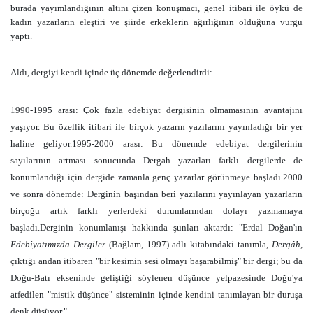
burada yayımlandığının altını çizen konuşmacı, genel itibari ile öykü de
kadın yazarların eleştiri ve şiirde erkeklerin ağırlığının olduğuna vurgu
yaptı.
Aldı, dergiyi kendi içinde üç dönemde değerlendirdi:
1990-1995 arası: Çok fazla edebiyat dergisinin olmamasının avantajını
yaşıyor. Bu özellik itibari ile birçok yazarın yazılarını yayınladığı bir yer
haline geliyor.1995-2000 arası: Bu dönemde edebiyat dergilerinin
sayılarının artması sonucunda Dergah yazarları farklı dergilerde de
konumlandığı için dergide zamanla genç yazarlar görünmeye başladı.2000
ve sonra dönemde: Derginin başından beri yazılarını yayınlayan yazarların
birçoğu artık farklı yerlerdeki durumlarından dolayı yazmamaya
başladı.Derginin konumlanışı hakkında şunları aktardı: "Erdal Doğan'ın
Edebiyatımızda Dergiler
(Bağlam, 1997) adlı kitabındaki tanımla,
Dergâh
,
çıktığı andan itibaren "bir kesimin sesi olmayı başarabilmiş" bir dergi; bu da
Doğu-Batı ekseninde geliştiği söylenen düşünce yelpazesinde Doğu'ya
atfedilen "mistik düşünce" sisteminin içinde kendini tanımlayan bir duruşa
denk düşüyor."