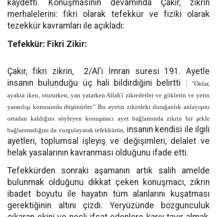
kaydetti. Konuşmasının devamında Çakır, zikrin
merhalelerini: fikri olarak tefekkür ve fiziki olarak
tezekkür kavramları ile açıkladı:
Tefekkür: Fikri Zikir:
Çakır,
fikri zikrin,
2/Al'i İmran suresi 191. Ayetle
insanın bulunduğu üç hali bildirdiğini belirtti :
"Onlar,
ayakta iken, otururken, yan yatarken Allah'ı zikrederler ve göklerin ve yerin
yaratılışı konusunda düşünürler." Bu ayetin zikirdeki durağanlık anlayışını
ortadan kaldığını söyleyen konuşmacı ayet bağlamında zikrin bir şekle
insanın kendisi ile ilgili
bağlanmadığını da vurgulayarak tefekkürün,
ayetleri, toplumsal işleyiş ve değişimleri, delalet ve
helak yasalarının kavranması olduğunu ifade etti.
Tefekkürden sonraki aşamanın artık salih amelde
bulunmak olduğunu dikkat çeken konuşmacı, zikrin
ibadet boyutu ile hayatın tüm alanlarını kuşatması
gerektiğinin altını çizdi. Yeryüzünde bozgunculuk
çıkaran ekini ve nesli ifsat edenlere karşı tavır almak,