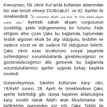
Konuşmacı, fiili zikrin Kur'an'da kullanılan anlamından
biri olan tenzih etmeyi 33/Ahzab,41. ve 42. Ayetler ile
örneklendirdi:
"
Ey inananlar Allah'ı çok anın. Ve O'nu sabah akşam
Ayetteki sabah- akşam vurgusunun
tesbih edin."
sürekliliği, şekle indirgenmemiş bir tutumu ifade
ettiğinin altını çizen Çakır, bu bağlamda, toplumdaki
tesbih algısının eksik bir algı olduğunu, tesbihin ne
sadece sözel ne de sadece fiil olduğunun belirtti.
Çakır, zikrin esas tezahürünü sosyal yaşamda
üstlendiğimiz sorumluluklarda görebileceğimizi ve
gösterebileceğimizi dile getirerek bu bağlamda
sorumluluklarımızı ayetler ışığında birkaç başlıkta
inceledi:
Dünyevileşmeye, tüketim kültürüne karşı zikri,
18/Kehf suresi, 28. Ayeti ile örneklendiren Çakır,
ayette belirtildiği gibi dünya hayatının aldatıcılığına
karşı sürekli olarak Allah'ı anan Müslümanlar ile
birlikteliğin öneminden söz etti. Çakır, Tebliğ ile