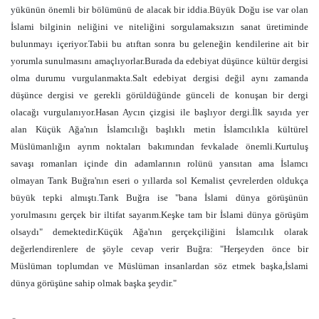
yükünün önemli bir bölümünü de alacak bir iddia.Büyük Doğu ise var olan
İslami bilginin neliğini ve niteliğini sorgulamaksızın sanat üretiminde
bulunmayı içeriyor.Tabii bu atıftan sonra bu geleneğin kendilerine ait bir
yorumla sunulmasını amaçlıyorlar.Burada da edebiyat düşünce kültür dergisi
olma durumu vurgulanmakta.Salt edebiyat dergisi değil aynı zamanda
düşünce dergisi ve gerekli görüldüğünde günceli de konuşan bir dergi
olacağı vurgulanıyor.Hasan Aycın çizgisi ile başlıyor dergi.İlk sayıda yer
alan Küçük Ağa'nın İslamcılığı başlıklı metin İslamcılıkla kültürel
Müslümanlığın ayrım noktaları bakımından fevkalade önemli.Kurtuluş
savaşı romanları içinde din adamlarının rolünü yansıtan ama İslamcı
olmayan Tarık Buğra'nın eseri o yıllarda sol Kemalist çevrelerden oldukça
büyük tepki almıştı.Tarık Buğra ise "bana İslami dünya görüşünün
yorulmasını gerçek bir iltifat sayarım.Keşke tam bir İslami dünya görüşüm
olsaydı" demektedir.Küçük Ağa'nın gerçekçiliğini İslamcılık olarak
değerlendirenlere de şöyle cevap verir Buğra: "Herşeyden önce bir
Müslüman toplumdan ve Müslüman insanlardan söz etmek başka,İslami
dünya görüşüne sahip olmak başka şeydir."