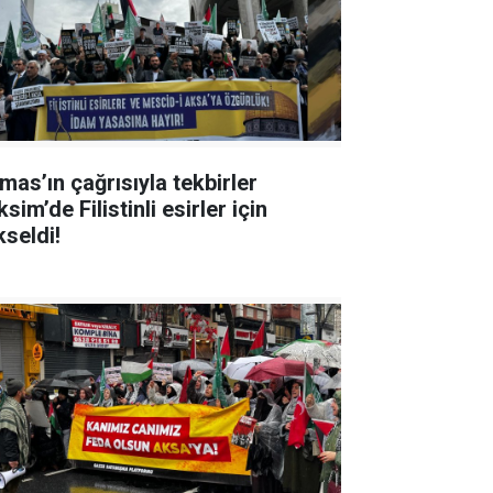
mas’ın çağrısıyla tekbirler
sim’de Filistinli esirler için
kseldi!