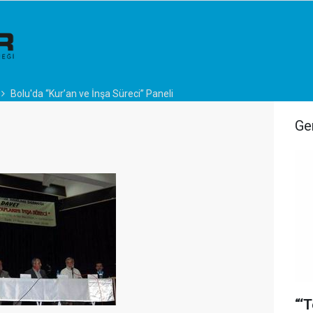
Bolu'da “Kur’an ve İnşa Süreci” Paneli
Ge
“‘