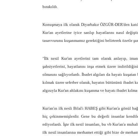
bırakıldı.
Konuşmaya ilk olarak Diyarbakır ÖZGÜR-DER'den kat
Kur'an ayetlerine iyice sarılıp hayatlarını nasıl değiş
tasavvurunu kuşanmamız gerektiğini belirterek özetle şun
"İlk nesil Kur'an ayetlerini tam olarak anlayıp, ima
şahsiyetlerini, hayatlarını inşa etmek üzere indirildiği
olmasını sağlıyorlardı. İbadet algıları da hayatı kuşatan 
kılmak üzere seferber olarak, hayatın bütününü ibadet kı
algısıyla Kur'an ahlakını kuşanma ve hayatı ibadet kılma
Kur'an'ın ilk nesli Bilal'ı HABEŞ gibi Kur'an'a gönül ba
hiç çekinmemişlerdir. Gene bu değerli insanlar kendil
ediyorlardı. İşte ilk nesil insanları, bu vb Kur'an'a muha
ilk nesil insanlarına merhamet ettiği gibi bize de merham