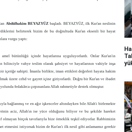
ılan
Abdülhakim BEYAZYÜZ
başladı. BEYAZYÜZ, ilk Kur'an neslinin
tirdiklerini belirterek bizim de bu doğrultuda Kur'an eksenli bir hayat
lara vurgu yaptı:
Ha
Tak
n amel bütünlüğü içinde hayatlarına uyguluyorlardı. Onlar Kur'an'ın
yü
nin bilinciyle vahye teslim olarak şahsiyet ve hayatlarının vahiyle inşa
bir içeriğe sahipti. İmanla birlikte, iman ettikleri değerleri hayata hakim
lmak üzere cehd ve gayret içine giriyorlardı. Doğru bir Kur'an ve ibadet
 yolunda fedakârca çırpınanlara Allah rahmetiyle destek olmuştur.
ğıyla bağlanmış ve en ağır işkenceler altındayken bile Allah'ı birlemekte
erinin aciz, Allah'ın ise yüce olduğunu biliyor ve bu şekilde hareket
lif olmayan birçok tavırlarıyla bize örneklik teşkil ediyorlar. Rabbimizin
et etmesini istiyorsak bizim de Kur'an'ı ilk nesil gibi anlamamız gerekir