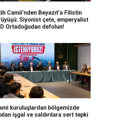
tih Camii’nden Beyazıt’a Filistin
rüyüşü: Siyonist çete, emperyalist
D Ortadoğudan defolun!
lami kuruluşlardan bölgemizde
ılan işgal ve saldırılara sert tepki