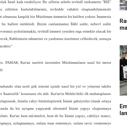
k İsrail kafa tutabiliyor. Bu zilletin sebebi tevhidî istikamette "BİZ"
u zilletten kurtulabilmemiz, tevhidde vahdeti oluşturabilmemizle
ri olmasına karşılık biz Müslüman ümmetin bir halifesi yoktur. İmamesiz
Ra
zi bu hallere sürükledi. Bizim canlanmamız İlâhî usûle, nebevî usûle
ma
çevremizi aydınlatmakla, tevhidî ümmeti yeniden inşa etmekle olacak bir
ndirecek, Rabbimizin rahmetini ve yardımını üzerimize celbedecek, sonuçta
acaktır."
aktı. PAMAK, Kur'an sureleri üzerinden Müslümanların nasıl bir metot
di:
hatabı olan nesli şirk sistemi içinde nasıl bir yol ve yöntemi takibe
e İtaatsizlik" konusunu ele aldı. Kur'an'ın Mekke'deki ilk muhataplarını
aştırarak, fıtratla vahyi bütünleştirerek İslami şahsiyetler olarak ortaya
Em
anda da bir ayrışma yaşayarak alternatif İslami yapıyı oluşturmaya
lan
lattı. Kur'an hem mü'minleri, hem de bu İslami yapıyı, cahiliye inancı,
yrışmaya, uzlaşmamaya, onlara itaat etmemeye, onlara taviz vermemeye