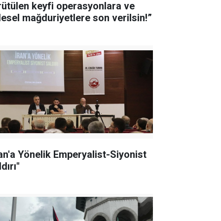
rütülen keyfi operasyonlara ve
tlesel mağduriyetlere son verilsin!”
ran'a Yönelik Emperyalist-Siyonist
dırı"