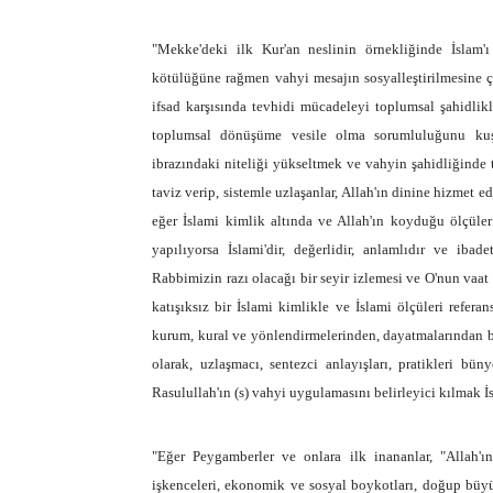
"Mekke'deki ilk Kur'an neslinin örnekliğinde İslam'ı
kötülüğüne rağmen vahyi mesajın sosyalleştirilmesine çal
ifsad karşısında tevhidi mücadeleyi toplumsal şahidlikl
toplumsal dönüşüme vesile olma sorumluluğunu kuşan
ibrazındaki niteliği yükseltmek ve vahyin şahidliğinde 
taviz verip, sistemle uzlaşanlar, Allah'ın dinine hizmet e
eğer İslami kimlik altında ve Allah'ın koyduğu ölçüler 
yapılıyorsa İslami'dir, değerlidir, anlamlıdır ve iba
Rabbimizin razı olacağı bir seyir izlemesi ve O'nun vaat
katışıksız bir İslami kimlikle ve İslami ölçüleri refera
kurum, kural ve yönlendirmelerinden, dayatmalarından b
olarak, uzlaşmacı, sentezci anlayışları, pratikleri bü
Rasulullah'ın (s) vahyi uygulamasını belirleyici kılmak İ
"Eğer Peygamberler ve onlara ilk inananlar, "Allah'
işkenceleri, ekonomik ve sosyal boykotları, doğup büyüd