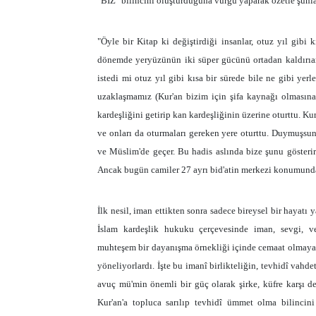
"BİZ" bilincini oluşturduğuna vurgu yaparak özetle şunla
"Öyle bir Kitap ki değiştirdiği insanlar, otuz yıl gibi
dönemde yeryüzünün iki süper gücünü ortadan kaldırıarak
istedi mi otuz yıl gibi kısa bir sürede bile ne gibi yer
uzaklaşmamız (Kur'an bizim için şifa kaynağı olmasına 
kardeşliğini getirip kan kardeşliğinin üzerine oturttu. Ku
ve onları da oturmaları gereken yere oturttu. Duymuşsu
ve Müslim'de geçer. Bu hadis aslında bize şunu gösterir
Ancak bugün camiler 27 ayrı bid'atin merkezi konumunda
İlk nesil, iman ettikten sonra sadece bireysel bir hayat
İslam kardeşlik hukuku çerçevesinde iman, sevgi, v
muhteşem bir dayanışma örnekliği içinde cemaat olmaya,
yöneliyorlardı. İşte bu imanî birlikteliğin, tevhidî vahd
avuç mü'min önemli bir güç olarak şirke, küfre karşı des
Kur'an'a topluca sarılıp tevhidî ümmet olma bilincin