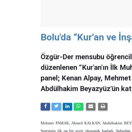
Bolu'da “Kur’an ve İn
Özgür-Der mensubu öğrencile
düzenlenen “Kur'an'ın İlk Mu
panel; Kenan Alpay, Mehme
Abdülhakim Beyazyüz'ün katıl
Mehmet PAMAK, Ahmed KALKAN, Abdülhakim BEYAZY
Suresinin ilk on bir ayeti okunarak başladı. Ardından