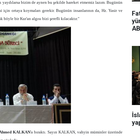
'ı yaydılarsa bizim de aynen bu şekilde hareket etmemiz lazım. Bugünün
ni için ortaya koymaları gerekir. Bugünün insanlarının da, Hz. Yasir ve
Fa
öyle bir Kur'an algısı bizi şerefli kılacaktır."
yü
AB
İs
yap
Ahmed KALKAN
'a bıraktı. Sayın KALKAN, vahyin müminler üzerinde