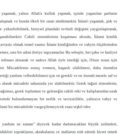
 yaşamak, yalnız Allah'a kulluk yapmak, içinde yaşanılan şartların
ışmak ve bunda ilkeli bir ısrarı sürdürmektir. İslam'ı yaşamak, şirk ve
e yükseltebilmek, bireysel plandaki tevhidi değişimi yaygınlaştırarak,
abilmektir. Cahili sistemlerinin kuşatması altında, İslami kimlik
tavizsiz olmak temel esastır. İslami kimliğinden ve vahyin ölçülerinden
demez, onu bir adım ileriye taşıyamazlar. Bu sebeple, her çaba ve faaliyet
referans alınarak ve sadece Allah öyle istediği için, O'nun rızası için
dettir. Mücadelenin sonuç vermesi, başarılı olabilmesi, daha önemlisi
 ettiği yardımı celbedebilmesi için en gerekli ve en önemli mesele saf ve
ns alarak mücadele sahasında yer alabilmektir. Gerek tağuti sistemlerin,
ağımsız, gerek toplumun ve geleneğin cahili etki ve kalıplarından uzak
nyesinde bulundurmayan bir netlik ve tavizsizlikle, yalnızca vahyi ve
slami bir mücadelede vazgeçilemeyecek esası teşkil eder.
ın yardımı ne zaman" diyecek kadar darlanacakları büyük zulümleri,
ükleri topraklarını, akrabalarını ve mallarını terk ederek hicret etmek