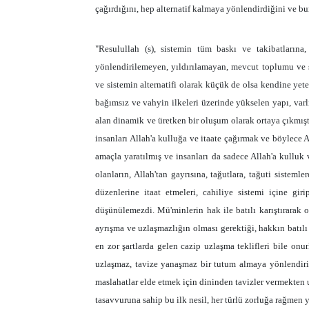
çağırdığını, hep alternatif kalmaya yönlendirdiğini ve bu
"Resulullah (s), sistemin tüm baskı ve takibatlarına
yönlendirilemeyen, yıldırılamayan, mevcut toplumu ve
ve sistemin alternatifi olarak küçük de olsa kendine yeter
bağımsız ve vahyin ilkeleri üzerinde yükselen yapı, varlı
alan dinamik ve üretken bir oluşum olarak ortaya çıkmışt
insanları Allah'a kulluğa ve itaate çağırmak ve böylece 
amaçla yaratılmış ve insanları da sadece Allah'a kulluk
olanların, Allah'tan gayrısına, tağutlara, tağuti sistemle
düzenlerine itaat etmeleri, cahiliye sistemi içine gir
düşünülemezdi. Mü'minlerin hak ile batılı karıştırarak o
ayrışma ve uzlaşmazlığın olması gerektiği, hakkın batılı
en zor şartlarda gelen cazip uzlaşma teklifleri bile onur
uzlaşmaz, tavize yanaşmaz bir tutum almaya yönlendiril
maslahatlar elde etmek için dininden tavizler vermekten u
tasavvuruna sahip bu ilk nesil, her türlü zorluğa rağmen 