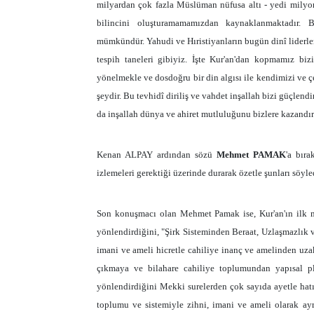
milyardan çok fazla Müslüman nüfusa altı - yedi milyonlu
bilincini oluşturamamamızdan kaynaklanmaktadır. B
mümkündür. Yahudi ve Hıristiyanların bugün dinî liderle
tespih taneleri gibiyiz. İşte Kur'an'dan kopmamız bi
yönelmekle ve dosdoğru bir din algısı ile kendimizi ve 
şeydir. Bu tevhidî diriliş ve vahdet inşallah bizi güçle
da inşallah dünya ve ahiret mutluluğunu bizlere kazandır
Kenan ALPAY ardından sözü
Mehmet PAMAK
'a bır
izlemeleri gerektiği üzerinde durarak özetle şunları söyle
Son konuşmacı olan Mehmet Pamak ise, Kur'an'ın ilk mu
yönlendirdiğini, "Şirk Sisteminden Beraat, Uzlaşmazlık v
imani ve ameli hicretle cahiliye inanç ve amelinden uzakl
çıkmaya ve bilahare cahiliye toplumundan yapısal pl
yönlendirdiğini Mekki surelerden çok sayıda ayetle hatır
toplumu ve sistemiyle zihni, imani ve ameli olarak a