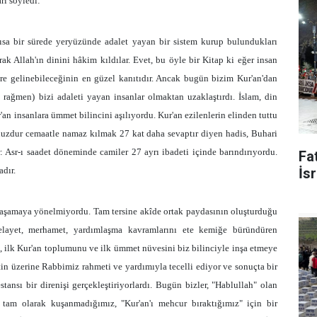
rı söyledi:
 kısa bir sürede yeryüzünde adalet yayan bir sistem kurup bulundukları
 Allah'ın dinini hâkim kıldılar. Evet, bu öyle bir Kitap ki eğer insan
lere gelinebileceğinin en güzel kanıtıdır. Ancak bugün bizim Kur'an'dan
rağmen) bizi adaleti yayan insanlar olmaktan uzaklaştırdı. İslam, din
r'an insanlara ümmet bilincini aşılıyordu. Kur'an ezilenlerin elinden tuttu
nuzdur cemaatle namaz kılmak 27 kat daha sevaptır diyen hadis, Buhari
: Asr-ı saadet döneminde camiler 27 ayrı ibadeti içinde barındırıyordu.
Fat
dır.
İsr
ı yaşamaya yönelmiyordu. Tam tersine akîde ortak paydasının oluşturduğu
elayet, merhamet, yardımlaşma kavramlarını ete kemiğe büründüren
 ilk Kur'an toplumunu ve ilk ümmet nüvesini biz bilinciyle inşa etmeye
etin üzerine Rabbimiz rahmeti ve yardımıyla tecelli ediyor ve sonuçta bir
tansı bir direnişi gerçekleştiriyorlardı. Bugün bizler, "Hablullah" olan
i tam olarak kuşanmadığımız, "Kur'an'ı mehcur bıraktığımız" için bir