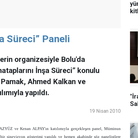
yü
ki
şa Süreci” Paneli
rin organizesiyle Bolu'da
hataplarını İnşa Süreci” konulu
t Pamak, Ahmed Kalkan ve
ımıyla yapıldı.
"İ
Sal
19 Nisan 2010
ÜZ ve Kenan ALPAY'ın katılımıyla gerçekleşen panel, Müminun
 bir sinevizyon gösterimi yapıldı ve hemen akabinde söz panelistlere