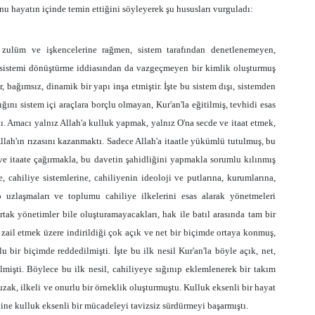
nu hayatın içinde temin ettiğini söyleyerek şu hususları vurguladı:
, zulüm ve işkencelerine rağmen, sistem tarafından denetlenemeyen,
 sistemi dönüştürme iddiasından da vazgeçmeyen bir kimlik oluşturmuş
, bağımsız, dinamik bir yapı inşa etmiştir. İşte bu sistem dışı, sistemden
ğını sistem içi araçlara borçlu olmayan, Kur'an'la eğitilmiş, tevhidi esas
ı. Amacı yalnız Allah'a kulluk yapmak, yalnız O'na secde ve itaat etmek,
Allah'ın rızasını kazanmaktı. Sadece Allah'a itaatle yükümlü tutulmuş, bu
 ve itaate çağırmakla, bu davetin şahidliğini yapmakla sorumlu kılınmış
re, cahiliye sistemlerine, cahiliyenin ideoloji ve putlarına, kurumlarına,
ip uzlaşmaları ve toplumu cahiliye ilkelerini esas alarak yönetmeleri
rtak yönetimler bile oluşturamayacakları, hak ile batıl arasında tam bir
 zail etmek üzere indirildiği çok açık ve net bir biçimde ortaya konmuş,
lu bir biçimde reddedilmişti. İşte bu ilk nesil Kur'an'la böyle açık, net,
mişti. Böylece bu ilk nesil, cahiliyeye sığınıp eklemlenerek bir takım
zak, ilkeli ve onurlu bir örneklik oluşturmuştu. Kulluk eksenli bir hayat
yine kulluk eksenli bir mücadeleyi tavizsiz sürdürmeyi başarmıştı.