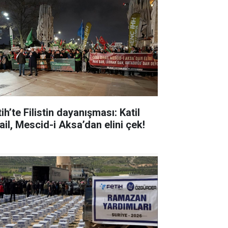
ih’te Filistin dayanışması: Katil
ail, Mescid-i Aksa’dan elini çek!