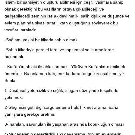
İslami bir şahsiyetin oluşturulabilmesi için çeşitli vasıflara sahip
olmak gerektiğini bu vasıfların ortaya çıkabileceği ve
gelişebileceği zeminin ise akidevi netlik, salih kişilik ve düşünce ve
eylem planında siyasi tutarlılıktan oluştuğunu söyleyerek bu
vasıfları sıraladı:
-Sağlam, yakini bir itikada sahip olmak.
-Sahih itikadıyla paralel ferdi ve toplumsal salih amellerde
bulunmak
- Kur’an’ın ahlaki ile ahlaklanmak: Yürüyen Kur’anlar olabilmek
önemlidir. Bu anlamda karşımızda duran engelleri aşabilmeliyiz.
Bunlar:
1-Düşünsel yetersizlik ve sığlık; slogan düzeyinde tespitlerle
yetinmek.
2-Geçmişin getirdiği sorgulamama hali, hikmet arama, bariz
yanlışlara gerekçe üretme.
3-İnanılan, savunulan ile yaşanan arasında kopukluğun olması
4-Mücadelenin gerektirdiği sıkı dayanışma, toplum eylemlerin