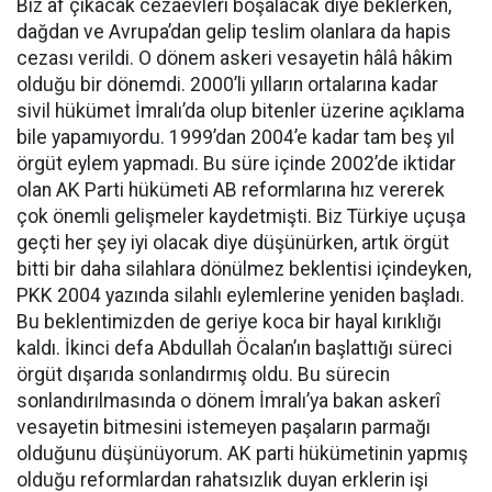
Biz af çıkacak cezaevleri boşalacak diye beklerken,
dağdan ve Avrupa’dan gelip teslim olanlara da hapis
cezası verildi. O dönem askeri vesayetin hâlâ hâkim
olduğu bir dönemdi. 2000’li yılların ortalarına kadar
sivil hükümet İmralı’da olup bitenler üzerine açıklama
bile yapamıyordu. 1999’dan 2004’e kadar tam beş yıl
örgüt eylem yapmadı. Bu süre içinde 2002’de iktidar
olan AK Parti hükümeti AB reformlarına hız vererek
çok önemli gelişmeler kaydetmişti. Biz Türkiye uçuşa
geçti her şey iyi olacak diye düşünürken, artık örgüt
bitti bir daha silahlara dönülmez beklentisi içindeyken,
PKK 2004 yazında silahlı eylemlerine yeniden başladı.
Bu beklentimizden de geriye koca bir hayal kırıklığı
kaldı. İkinci defa Abdullah Öcalan’ın başlattığı süreci
örgüt dışarıda sonlandırmış oldu. Bu sürecin
sonlandırılmasında o dönem İmralı’ya bakan askerî
vesayetin bitmesini istemeyen paşaların parmağı
olduğunu düşünüyorum. AK parti hükümetinin yapmış
olduğu reformlardan rahatsızlık duyan erklerin işi