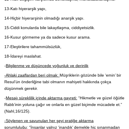
13-Katı hiyerarşik yapı,
14-Hiçbir hiyerarşinin olmadığı anarşik yapı.
15-Ciddi konularda bile lakaytlaşma, ciddiyetsizlik.
16-Kusur görmeme ya da sadece kusur arama.
17-Eleştirilere tahammülsüzlük,
18-İdareyi maslahat.
-
Bilgilenme ve düşüncede yoğunluk ve derinlik
-Ahlaki zaaflardan beri olmak:
Müşriklerin gözünde bile ‘emin’ bir
Resul’ün önderliğine tabi olmanın mahiyeti hakkında çokça
düşünmek gerekir.
-
Mesajı süreklilik içinde aktarma gayreti:
“Hikmetle ve güzel öğütle
Rabb’inin yoluna çağır ve onlarla en güzel biçimde mücadele et.”
(Nahl,16/125).
-Söylenen ve savunulan her şeyi pratiğe aktarma
sorumluluğu:
“İnsanlar yalnız ‘inandık’ demekle hiç sınanmadan