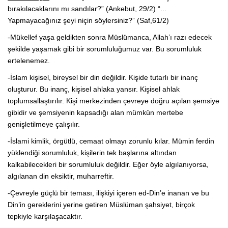
bırakılacaklarını mı sandılar?” (Ankebut, 29/2) “...
Yapmayacağınız şeyi niçin söylersiniz?” (Saf,61/2)
-Mükellef yaşa geldikten sonra Müslümanca, Allah’ı razı edecek
şekilde yaşamak gibi bir sorumluluğumuz var. Bu sorumluluk
ertelenemez.
-İslam kişisel, bireysel bir din değildir. Kişide tutarlı bir inanç
oluşturur. Bu inanç, kişisel ahlaka yansır. Kişisel ahlak
toplumsallaştırılır. Kişi merkezinden çevreye doğru açılan şemsiye
gibidir ve şemsiyenin kapsadığı alan mümkün mertebe
genişletilmeye çalışılır.
-İslami kimlik, örgütlü, cemaat olmayı zorunlu kılar. Mümin ferdin
yüklendiği sorumluluk, kişilerin tek başlarına altından
kalkabilecekleri bir sorumluluk değildir. Eğer öyle algılanıyorsa,
algılanan din eksiktir, muharreftir.
-Çevreyle güçlü bir teması, ilişkiyi içeren ed-Din’e inanan ve bu
Din’in gereklerini yerine getiren Müslüman şahsiyet, birçok
tepkiyle karşılaşacaktır.