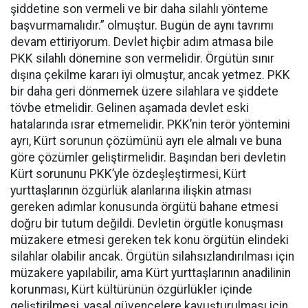
şiddetine son vermeli ve bir daha silahlı yönteme
başvurmamalıdır.” olmuştur. Bugün de aynı tavrımı
devam ettiriyorum. Devlet hiçbir adım atmasa bile
PKK silahlı dönemine son vermelidir. Örgütün sınır
dışına çekilme kararı iyi olmuştur, ancak yetmez. PKK
bir daha geri dönmemek üzere silahlara ve şiddete
tövbe etmelidir. Gelinen aşamada devlet eski
hatalarında ısrar etmemelidir. PKK’nin terör yöntemini
ayrı, Kürt sorunun çözümünü ayrı ele almalı ve buna
göre çözümler geliştirmelidir. Başından beri devletin
Kürt sorununu PKK’yle özdeşleştirmesi, Kürt
yurttaşlarının özgürlük alanlarına ilişkin atması
gereken adımlar konusunda örgütü bahane etmesi
doğru bir tutum değildi. Devletin örgütle konuşması
müzakere etmesi gereken tek konu örgütün elindeki
silahlar olabilir ancak. Örgütün silahsızlandırılması için
müzakere yapılabilir, ama Kürt yurttaşlarının anadilinin
korunması, Kürt kültürünün özgürlükler içinde
geliştirilmesi, yasal güvencelere kavuşturulması için