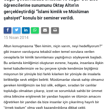
öğrencilerine sunumunu Oktay Altın’ın
gerçekleştirdiği “İslami kimlik ve Müslüman
şahsiyet” konulu bir seminer verildi.
15 Nisan 2014
Altun konuşmasına "Ben kimim, niçin varım, neyi hedefliyorum?"
gibi insanın varoluşuna tekabül eden temel sorulara verilen
cevaplarla bir kimlik tanımlaması yaptığımızı söyleyerek başladı.
Bu anlamda kimliğimizi oluşturan evrene, hayata, insanlara ilişkin
temel kabullerimizin ve bu çerçeve içinde kendimize biçtiğimiz
misyonun bir yönüyle bizi farklı kılarken bir yönüyle de insalarla
birlikteliğe sevk ettiğini belirtti. Müslümanlar olarak sahip olmamız
gereken kimliğimizin ise bizi silik, edilgen, sıradan bir canlılar
topluluğu olmaktan çıkarıp, izzet ve sorumluluk sahibi bir ümmet
olma bilincine eriştirerek bir yandan hayatın ve ölümün amacını
öğretirken bir yandan da bize insanlar için çıkarılmış hayırlı bir
“örnek toplum” olma vasfı kazandırdığına dikkat çekti.