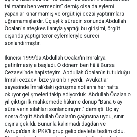
talimatını ben vermedim” demiş olsa da eylemi
yapanlar kınanmamış ve örgüt içi cezai yaptırımlara
uğramamışlardır. Üç aylık sürecin sonunda Abdullah
Öcalan’ın ateşkes ilanıyla yaptığı bu girişimi, örgüt
dışarıda yaptığı terör eylemleriyle süreci
sonlandırmıştır.
İkincisi 1999’da Abdullah Öcalan’ın İmralı’ya
getirilmesiyle başladı. O dönem ben hâlâ Bursa
Cezaevi’nde hapisteyim. Abdullah Öcalan’ın tutulduğu
İmralı cezaevi bize yakın bir yerdi. Avukatlar
sayesinde İmralı’daki görüşme notlarını her hafta
okuyor gelişmeleri takip ediyorduk. Abdullah Öcalan o
yıl çıktığı ilk mahkemede hâkime dönüp “Bana 6 ay
süre verin silahları sonlandırayım.” demişti. Üç ay
sonra örgüt Abdullah Öcalan’ın çağrısına uydu, sınır
dışına çekildi. Bununla kalınmadı dağdan ve
Avrupa’dan iki PKK’li grup gelip devlete teslim oldu.