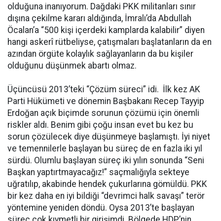
olduğuna inanıyorum. Dağdaki PKK militanları sınır
dışına çekilme kararı aldığında, İmralı’da Abdullah
Öcalan’a “500 kişi içerdeki kamplarda kalabilir” diyen
hangi askerî rütbeliyse, çatışmaları başlatanların da en
azından örgüte kolaylık sağlayanların da bu kişiler
olduğunu düşünmek abartı olmaz.
Üçüncüsü 2013’teki “Çözüm süreci” idi. İlk kez AK
Parti Hükümeti ve dönemin Başbakanı Recep Tayyip
Erdoğan açık biçimde sorunun çözümü için önemli
riskler aldı. Benim gibi çoğu insan evet bu kez bu
sorun çözülecek diye düşünmeye başlamıştı. İyi niyet
ve temennilerle başlayan bu süreç de en fazla iki yıl
sürdü. Olumlu başlayan süreç iki yılın sonunda “Seni
Başkan yaptırtmayacağız!” saçmalığıyla sekteye
uğratılıp, akabinde hendek çukurlarına gömüldü. PKK
bir kez daha en iyi bildiği “devrimci halk savaşı” terör
yöntemine yeniden döndü. Oysa 2013’te başlayan
süreç çok kıymetli bir girişimdi. Bölgede HDP’nin