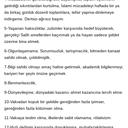
getirdiği sıkıntılardan kurtulma, İslami mücadeleyi haftada bir ya
da birkaç günlük düzenli toplantılara, tefsir yapma-dinlemeye
indirgeme. Dertsiz-ağrısız başım.
5-Yaşanan haksızlıklar, zulümler karşısında hedef büyüterek,
gerçekçi Salih amellerden kaçınmak ya da hayatı sadece şiddet
üzerine bina etmek.
6-Olgunlaşamama: Sorumsuzluk, tartışmacılık, bilmeden kanaat
sahibi olmak, çokbilmişlik,
7-Bilgi sahibi olmayı amaç haline getirmek, akademik bilgilenmeyi,
kariyeri her şeyin önüne geçirmek.
8-Benmerkezcilik,
9-Dünyevileşme; dünyadaki kazancı ahiret kazancına tercih etme.
10-Vakıadan kopuk bir şekilde gereğinden fazla iyimser,
gereğinden fazla kötümser olma.
11-Vakıaya teslim olma, ilkelerde sabit olamama, rölativizm.
12-Hızlı değişim karşısında donuklaşma, muhafazakârlaşma.