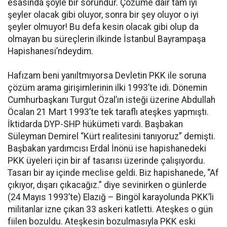
esasında şöyle bir sorundur. Çözüme dair tam iyi
şeyler olacak gibi oluyor, sonra bir şey oluyor o iyi
şeyler olmuyor! Bu defa kesin olacak gibi olup da
olmayan bu süreçlerin ilkinde İstanbul Bayrampaşa
Hapishanesi’ndeydim.
Hafızam beni yanıltmıyorsa Devletin PKK ile soruna
çözüm arama girişimlerinin ilki 1993’te idi. Dönemin
Cumhurbaşkanı Turgut Özal’ın isteği üzerine Abdullah
Öcalan 21 Mart 1993’te tek taraflı ateşkes yapmıştı.
İktidarda DYP-SHP hükümeti vardı. Başbakan
Süleyman Demirel “Kürt realitesini tanıyoruz” demişti.
Başbakan yardımcısı Erdal İnönü ise hapishanedeki
PKK üyeleri için bir af tasarısı üzerinde çalışıyordu.
Tasarı bir ay içinde meclise geldi. Biz hapishanede, “Af
çıkıyor, dışarı çıkacağız.” diye sevinirken o günlerde
(24 Mayıs 1993’te) Elazığ – Bingöl karayolunda PKK’li
militanlar izne çıkan 33 askeri katletti. Ateşkes o gün
fiilen bozuldu. Ateşkesin bozulmasıyla PKK eski