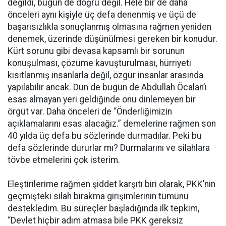
değildi, bugün de doğru değil. Hele bir de daha
önceleri aynı kişiyle üç defa denenmiş ve üçü de
başarısızlıkla sonuçlanmış olmasına rağmen yeniden
denemek, üzerinde düşünülmesi gereken bir konudur.
Kürt sorunu gibi devasa kapsamlı bir sorunun
konuşulması, çözüme kavuşturulması, hürriyeti
kısıtlanmış insanlarla değil, özgür insanlar arasında
yapılabilir ancak. Dün de bugün de Abdullah Öcalan’ı
esas almayan yeri geldiğinde onu dinlemeyen bir
örgüt var. Daha önceleri de “Önderliğimizin
açıklamalarını esas alacağız.” demelerine rağmen son
40 yılda üç defa bu sözlerinde durmadılar. Peki bu
defa sözlerinde dururlar mı? Durmalarını ve silahlara
tövbe etmelerini çok isterim.
Eleştirilerime rağmen şiddet karşıtı biri olarak, PKK’nin
geçmişteki silah bırakma girişimlerinin tümünü
destekledim. Bu süreçler başladığında ilk tepkim,
“Devlet hiçbir adım atmasa bile PKK gereksiz