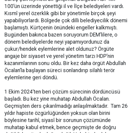
100’ün üzerinde yönettiği il ve İlçe belediyeleri vardı.
Kısmî yerel özerklik gibi bir yönetimle birçok şeyi
yapabiliyorlardı. Bölgede çok dilli belediyecilik dönemi
başlamıştı. Kürtçenin önündeki engeller kalkmıştı.
Bugünden bakınca bazen soruyorum DEM’lilere, o
dönem belediyelerde neyi yapamıyordunuz da
çukur/hendek eylemlerine alet oldunuz? Örgüte
angaje bir siyaset ve yerel yönetim tarzı HDP’nin
kazanımlarının sonu oldu. Bir kez daha örgüt Abdullah
Öcalan’la başlayan süreci sonlandırıp silahlı terör
eylemlerine geri döndü.
1 Ekim 2024’ten beri çözüm sürecinin dördüncüsü
başladı. Bu kez yine muhatap Abdullah Öcalan.
Geçmişten ders çıkarılmadığı anlaşılmaktadır. Tam 26
yıldır hapiste özgürlüğünden yoksun olan birini
böylesine tarihî, siyasî bir sorunun çözümünde
muhatap kabul etmek, bence geçmişte de doğru