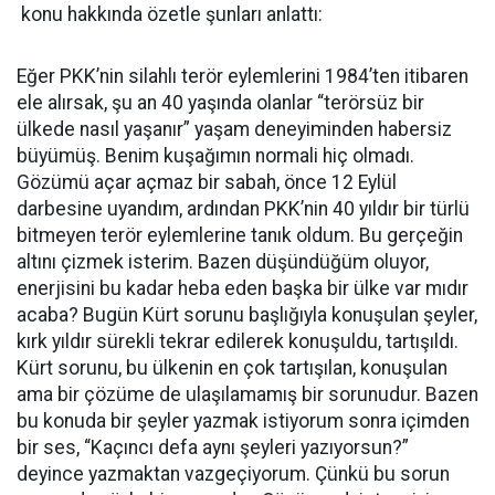
konu hakkında özetle şunları anlattı:
Eğer PKK’nin silahlı terör eylemlerini 1984’ten itibaren
ele alırsak, şu an 40 yaşında olanlar “terörsüz bir
ülkede nasıl yaşanır” yaşam deneyiminden habersiz
büyümüş. Benim kuşağımın normali hiç olmadı.
Gözümü açar açmaz bir sabah, önce 12 Eylül
darbesine uyandım, ardından PKK’nin 40 yıldır bir türlü
bitmeyen terör eylemlerine tanık oldum. Bu gerçeğin
altını çizmek isterim. Bazen düşündüğüm oluyor,
enerjisini bu kadar heba eden başka bir ülke var mıdır
acaba? Bugün Kürt sorunu başlığıyla konuşulan şeyler,
kırk yıldır sürekli tekrar edilerek konuşuldu, tartışıldı.
Kürt sorunu, bu ülkenin en çok tartışılan, konuşulan
ama bir çözüme de ulaşılamamış bir sorunudur. Bazen
bu konuda bir şeyler yazmak istiyorum sonra içimden
bir ses, “Kaçıncı defa aynı şeyleri yazıyorsun?”
deyince yazmaktan vazgeçiyorum. Çünkü bu sorun