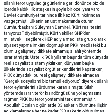
silahlı terör uyguladığı günlerine geri dönünce biz de
içerde kaldık. İlk ateşkesin şöyle bir özel yanı vardı.
Devlet cumhuriyet tarihinde ilk kez Kürt inkârından
vazgeçmişti. Ülkenin en üst makamında oturan
Cumhurbaşkanı Süleyman Demirel, “Kürt realitesini
tanıyoruz.” diyebilmiştir. Kürt vekiller SHP’den
milletvekili seçilerek HEP adıyla mecliste grup olarak
siyaset yapma imkânı doğmuşken PKK meclisteki bu
olumlu gelişmeyi dikkate almamış silahlı yöntemde
ısrar etmiştir. Üstelik ’90’lı yılların başında tüm dünyada
reel sosyalist sistem yıkılırken, dünyanın başka
ülkelerinde sosyalist örgütler kendilerini kapatırken,
PKK dünyadaki bu reel gelişmeyi dikkate almadan
“Gerçek sosyalizmi biz temsil ediyoruz” diyerek silahlı
terör eylemlerini sürdürme kararı almıştır. Silahlı
yöntemde ısrar, terör kısırdöngüsüne yol açmasına
rağmen PKK bu terör yöntemini terk etmemiştir.
Abdullah Öcalan o günlerde 33 askerin ölümüne ilişkin
açıklamalarında her ne kadar “33 askerin öldürülmesi