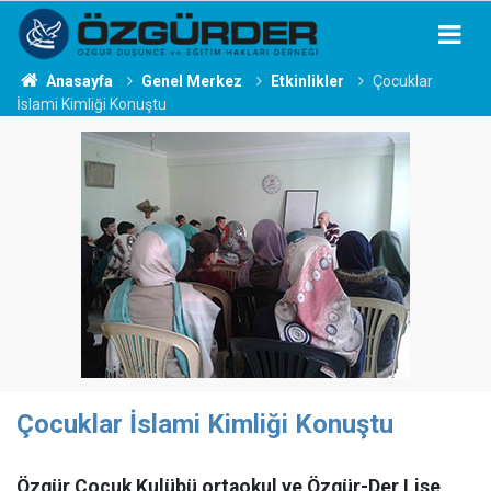
Anasayfa
Genel Merkez
Etkinlikler
Çocuklar
İslami Kimliği Konuştu
Çocuklar İslami Kimliği Konuştu
Özgür Çocuk Kulübü ortaokul ve Özgür-Der Lise