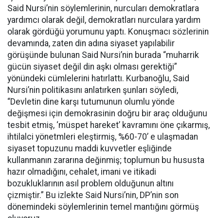
Said Nursi’nin söylemlerinin, nurcuları demokratlara
yardımcı olarak değil, demokratları nurculara yardım
olarak gördüğü yorumunu yaptı. Konuşmacı sözlerinin
devamında, zaten din adına siyaset yapılabilir
görüşünde bulunan Said Nursi’nin burada “muharrik
gücün siyaset değil din aşkı olması gerektiği”
yönündeki cümlelerini hatırlattı. Kurbanoğlu, Said
Nursi’nin politikasını anlatırken şunları söyledi,
“Devletin dine karşı tutumunun olumlu yönde
değişmesi için demokrasinin doğru bir araç olduğunu
tesbit etmiş, ‘müspet hareket’ kavramını öne çıkarmış,
ihtilalci yönetmleri eleştirmiş, %60-70’ e ulaşmadan
siyaset topuzunu maddi kuvvetler eşliğinde
kullanmanın zararına değinmiş; toplumun bu hususta
hazır olmadığını, cehalet, imani ve itikadi
bozukluklarının asıl problem olduğunun altını
çizmiştir.” Bu izlekte Said Nursi’nin, DP’nin son
dönemindeki söylemlerinin temel mantığını görmüş