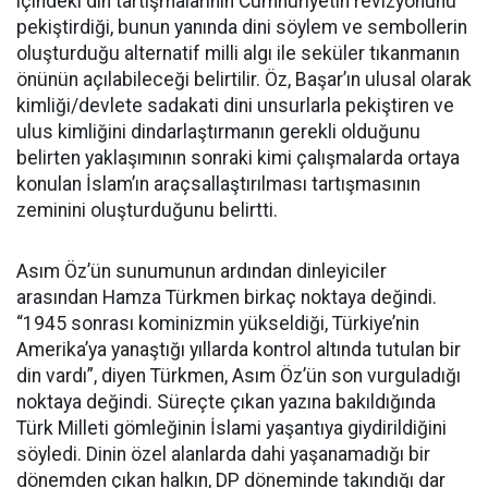
içindeki din tartışmalarının Cumhuriyetin revizyonunu
pekiştirdiği, bunun yanında dini söylem ve sembollerin
oluşturduğu alternatif milli algı ile seküler tıkanmanın
önünün açılabileceği belirtilir. Öz, Başar’ın ulusal olarak
kimliği/devlete sadakati dini unsurlarla pekiştiren ve
ulus kimliğini dindarlaştırmanın gerekli olduğunu
belirten yaklaşımının sonraki kimi çalışmalarda ortaya
konulan İslam’ın araçsallaştırılması tartışmasının
zeminini oluşturduğunu belirtti.
Asım Öz’ün sunumunun ardından dinleyiciler
arasından Hamza Türkmen birkaç noktaya değindi.
“1945 sonrası kominizmin yükseldiği, Türkiye’nin
Amerika’ya yanaştığı yıllarda kontrol altında tutulan bir
din vardı”, diyen Türkmen, Asım Öz’ün son vurguladığı
noktaya değindi. Süreçte çıkan yazına bakıldığında
Türk Milleti gömleğinin İslami yaşantıya giydirildiğini
söyledi. Dinin özel alanlarda dahi yaşanamadığı bir
dönemden çıkan halkın, DP döneminde takındığı dar