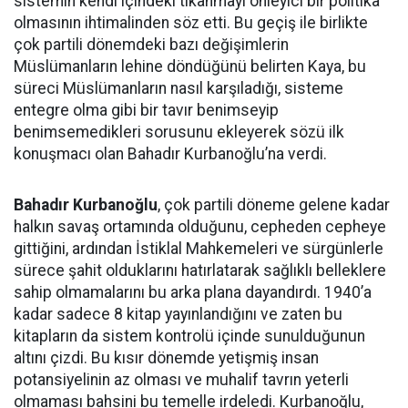
sistemin kendi içindeki tıkanmayı önleyici bir politika
olmasının ihtimalinden söz etti. Bu geçiş ile birlikte
çok partili dönemdeki bazı değişimlerin
Müslümanların lehine döndüğünü belirten Kaya, bu
süreci Müslümanların nasıl karşıladığı, sisteme
entegre olma gibi bir tavır benimseyip
benimsemedikleri sorusunu ekleyerek sözü ilk
konuşmacı olan Bahadır Kurbanoğlu’na verdi.
Bahadır Kurbanoğlu
, çok partili döneme gelene kadar
halkın savaş ortamında olduğunu, cepheden cepheye
gittiğini, ardından İstiklal Mahkemeleri ve sürgünlerle
sürece şahit olduklarını hatırlatarak sağlıklı belleklere
sahip olmamalarını bu arka plana dayandırdı. 1940’a
kadar sadece 8 kitap yayınlandığını ve zaten bu
kitapların da sistem kontrolü içinde sunulduğunun
altını çizdi. Bu kısır dönemde yetişmiş insan
potansiyelinin az olması ve muhalif tavrın yeterli
olmaması bahsini bu temelle irdeledi. Kurbanoğlu,