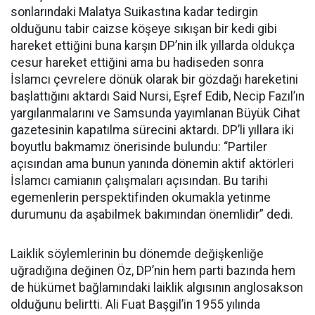
sonlarındaki Malatya Suikastına kadar tedirgin
olduğunu tabir caizse köşeye sıkışan bir kedi gibi
hareket ettiğini buna karşın DP’nin ilk yıllarda oldukça
cesur hareket ettiğini ama bu hadiseden sonra
İslamcı çevrelere dönük olarak bir gözdağı hareketini
başlattığını aktardı Said Nursi, Eşref Edib, Necip Fazıl’ın
yargılanmalarını ve Samsunda yayımlanan Büyük Cihat
gazetesinin kapatılma sürecini aktardı. DP’li yıllara iki
boyutlu bakmamız önerisinde bulundu: “Partiler
açısından ama bunun yanında dönemin aktif aktörleri
İslamcı camianın çalışmaları açısından. Bu tarihi
egemenlerin perspektifinden okumakla yetinme
durumunu da aşabilmek bakımından önemlidir” dedi.
Laiklik söylemlerinin bu dönemde değişkenliğe
uğradığına değinen Öz, DP’nin hem parti bazında hem
de hükümet bağlamındaki laiklik algısının anglosakson
olduğunu belirtti. Ali Fuat Başgil’in 1955 yılında