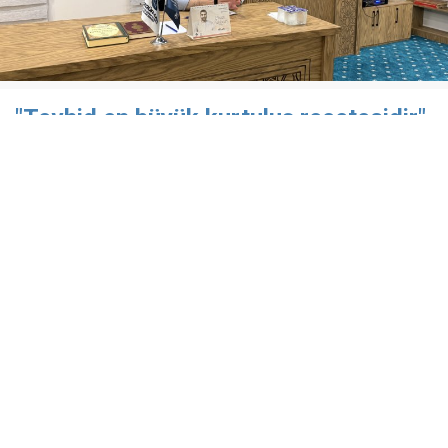
"Tevhid en büyük kurtuluş reçetesidir"
Özgür-Der Batman Şubesi Çamlıca Temsilciliği’nde
düzenlenen "Gündem Değerlendirmesi" programı
kapsamında, Rıdvan Kaya konuk edildi.
19 Nisan 2026
​Özgür-Der Batman Şubesi Çamlıca Temsilciliği'nin
düzenlediği aylık seminerlerinde bu ay; Özgür-Der
Genel Başkanı Rıdvan Kaya'nın sunumuyla ''Gündem
Değerlendirmesi'' konu başlığı ile ülke ve dünya
gündeminde gerçekleşen olaylara dair