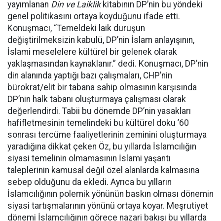
yayımlanan
Din ve Laiklik
kitabının DP’nin bu yöndeki
genel politikasını ortaya koyduğunu ifade etti.
Konuşmacı, “Temeldeki laik duruşun
değiştirilmeksizin kabulü, DP’nin İslam anlayışının,
İslami meselelere kültürel bir gelenek olarak
yaklaşmasından kaynaklanır.” dedi. Konuşmacı, DP’nin
din alanında yaptığı bazı çalışmaları, CHP’nin
bürokrat/elit bir tabana sahip olmasının karşısında
DP’nin halk tabanı oluşturmaya çalışması olarak
değerlendirdi. Tabii bu dönemde DP’nin yasakları
hafifletmesinin temelindeki bu kültürel doku ’60
sonrası tercüme faaliyetlerinin zeminini oluşturmaya
yaradığına dikkat çeken Öz, bu yıllarda İslamcılığın
siyasi temelinin olmamasının İslami yaşantı
taleplerinin kamusal değil özel alanlarda kalmasına
sebep olduğunu da ekledi. Ayrıca bu yılların
İslamcılığının polemik yönünün baskın olması dönemin
siyasi tartışmalarının yönünü ortaya koyar. Meşrutiyet
dönemi İslamcılığının görece nazari bakışı bu yıllarda