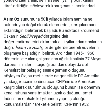
yöndeki zaaflarının, benimsenen yanlış politikaların
itiraf edildiğini söyleyerek konuşmasını sonlandırdı.
Asım Öz
sunumuna 50’li yıllarda İslam namına ne
bulunduysa doğal olarak elenmeden, sorgulanmadan
aktarıldığını belirterek başladı. Bu noktada Ercümend
Özkan’ın
Sebilürreşad
dergisine dair
değerlendirmelerini aktararak ellili yıllarından sonlarına
doğru
İslam
ve
Hilal
gibi dergilerde önemli nüvelerin
oluşmaya başladığını belirtti. Ardından 1945- 1960
dönemini ele alan çalışmaların ağırlıklı halinin 27 Mayıs
darbesinin izlerini taşıdığı bundan dolayı da sol
Kemalist bir bakış açısının egemen olduğunu
söyleyen Öz, bu metinlerde de genellikle DP Amerika
yandaşı, irticanın önünü açan CHP’nin ise Amerikan
karşıtı olarak sunulmuş olduğunu bunun ise dönemin
kendi ruhunu yansıtmaktan uzak olduğunu İsmet
İnönü’nün muhalefet yıllarında yapmış olduğu
konuşmalardan hareketle belirtti. CHP’nin 1952