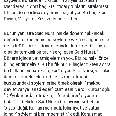
kaydetti. Bu sırada 17 Ocak 1923 yılında Adnan
Menderes’in dört başlıkta irticai gruplarını sıralaması
DP içinde de irtica söylemini başlatıyor. Bu başlıklar:
Siyasi, Milliyetçi, Kızıl ve İslamcı irtica…
Bunun yanı sıra Said Nursi’nin de dönem hakkındaki
değerlendirmelerinin bu söyleme yakın olduğunu dile
getirdi. DP’nin son dönemlerinde destekler bir tavrı
olsa da temkinli bir tavır sergileyen Said Nursi, “
Dönem içinde yetişmiş eleman yok. Biz bu halkı önce
bilinçlendirmeliyiz. Bu bir fıkıhtır. Bilinçlendikten sonra
bu halktan bir hareket çıkar.” diyor. Said Nursi, var olan
iktidarın sürekli olarak dine hizmet etmesi
hususundaki söylemlerine örnek olarak: “ makbul
devlet vahye isnad eder.” cümlesini verdi. Kurbanoğlu,
“DP’yi iktidarda tutmak için ‘mecburen’ siyasete
baktığını belirten Said Nursi bu tavrının sebebini
‘siyasi değil, Kur-an menfaati, İslamiyet ve vatan
içindir’ söylemini benimsemiştir.” dedi. Konuşmacı,