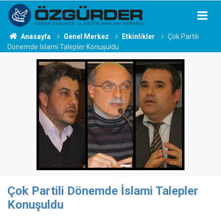
Anasayfa
Genel Merkez
Etkinlikler
Çok Partili
Dönemde İslami Talepler Konuşuldu
Çok Partili Dönemde İslami Talepler
Konuşuldu