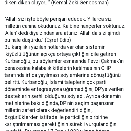
diken diken oluyor..." (Kemal Zeki Gençosman)
"Allah sizi işte böyle perişan edecek. Yıllarca siz
milletin canına okudunuz. Kalbine hançerler soktunuz.
'Allah' dedi diye zindanlara attınız. Allah da sizi şimdi
bu hale düşürdü.” (Eşref Edip)
Bu karşılıklı yazılan notlarda var olan sistemin
ikiyüzlülüğünün açıkça ortaya çıktığını dile getiren
Kurbanoğlu, bu söylemler esnasında Fevzi Çakmak’ın
cenazesine kalabalık kitlelerin katılmasının CHP
tarafında irtica yayılması söylemlerine dönüştüğünü
belirtti. Kurbanoğlu, İslami taleplerin çok parti
döneminde entegrasyona uğramadığını; DP’ye verilen
desteklerin şerhli olduğunu söyledi. Ayrıca dönemin
metinlerine bakıldığında, DP’nin seçim başarısının
milletin zaferi olarak değerlendirildiğini,
özgürlüklerden istifade ile particiliğin birbirine
karıştırılmaması gerektiğinin sürekli vurgulandığını