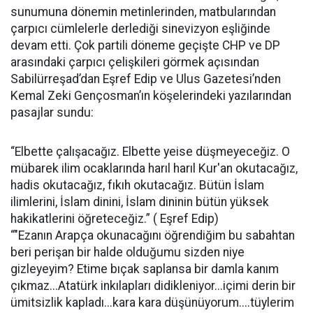
sunumuna dönemin metinlerinden, matbularından
çarpıcı cümlelerle derlediği sinevizyon eşliğinde
devam etti. Çok partili döneme geçişte CHP ve DP
arasındaki çarpıcı çelişkileri görmek açısından
Sabilürreşad’dan Eşref Edip ve Ulus Gazetesi’nden
Kemal Zeki Gençosman’ın köşelerindeki yazılarından
pasajlar sundu:
“Elbette çalışacağız. Elbette yeise düşmeyeceğiz. O
mübarek ilim ocaklarında harıl harıl Kur'an okutacağız,
hadis okutacağız, fıkıh okutacağız. Bütün İslam
ilimlerini, İslam dinini, İslam dininin bütün yüksek
hakikatlerini öğreteceğiz.” ( Eşref Edip)
“"Ezanın Arapça okunacağını öğrendiğim bu sabahtan
beri perişan bir halde olduğumu sizden niye
gizleyeyim? Etime bıçak saplansa bir damla kanım
çıkmaz...Atatürk inkılapları didikleniyor...içimi derin bir
ümitsizlik kapladı...kara kara düşünüyorum....tüylerim