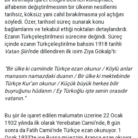
alfabenin değiştirilmesinin bir ülkenin nesillerini
tarihsiz, köksüz yani cahil bırakılmasına yol açtığını
söyledi. Özer, tarihsel süreç sunarak konu
bağlamlarını ve tekabül ettiği noktaları detaylandırdı.
Ezanın Türkçeleştirilmesi sürecine değindi. Süreç
içinde ezanın Türkçeleştirilme bahsini 1918 tarihli
Vatan Şiiri
’nde dillendiren ilk isim Ziya Gökalp’tı:
“Bir ülke ki camiinde Türkçe ezan okunur / Köylü anlar
manasını namazdaki duanın / Bir ülke ki mektebinde
Türkçe Kur’an okunur / Küçük büyük herkes bilir
buyruğunu hûdanın / Ey Türkoğlu işte senin orasıdır
vatanın.”
Bu şiir ile işaret edilen malumatın üzerine 22 Ocak
1932 yılında ilk olarak Yerebatan Camii’nde, 8 gün
sonra da Fatih Camii’nde Türkçe ezan okunuyor. 1
Ocak 1933’te ise Bursa müezzini Arapça ezan okuyor.