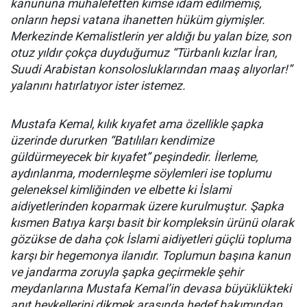
kanununa muhalefetten kimse idam edilmemiş,
onların hepsi vatana ihanetten hüküm giymişler.
Merkezinde Kemalistlerin yer aldığı bu yalan bize, son
otuz yıldır çokça duyduğumuz “Türbanlı kızlar İran,
Suudi Arabistan konsolosluklarından maaş alıyorlar!”
yalanını hatırlatıyor ister istemez.
Mustafa Kemal, kılık kıyafet ama özellikle şapka
üzerinde dururken “Batılıları kendimize
güldürmeyecek bir kıyafet” peşindedir. İlerleme,
aydınlanma, modernleşme söylemleri ise toplumu
geleneksel kimliğinden ve elbette ki İslami
aidiyetlerinden koparmak üzere kurulmuştur. Şapka
kısmen Batıya karşı basit bir kompleksin ürünü olarak
gözükse de daha çok İslami aidiyetleri güçlü topluma
karşı bir hegemonya ilanıdır. Toplumun başına kanun
ve jandarma zoruyla şapka geçirmekle şehir
meydanlarına Mustafa Kemal’in devasa büyüklükteki
anıt heykellerini dikmek arasında hedef bakımından