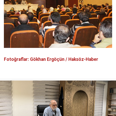
Fotoğraflar: Gökhan Ergöçün / Haksöz-Haber