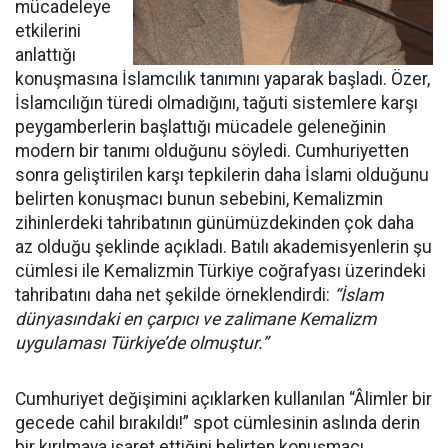
mücadeleye
etkilerini
anlattığı
konuşmasına İslamcılık tanımını yaparak başladı. Özer,
İslamcılığın türedi olmadığını, tağuti sistemlere karşı
peygamberlerin başlattığı mücadele geleneğinin
modern bir tanımı olduğunu söyledi. Cumhuriyetten
sonra geliştirilen karşı tepkilerin daha İslami olduğunu
belirten konuşmacı bunun sebebini, Kemalizmin
zihinlerdeki tahribatının günümüzdekinden çok daha
az olduğu şeklinde açıkladı. Batılı akademisyenlerin şu
cümlesi ile Kemalizmin Türkiye coğrafyası üzerindeki
tahribatını daha net şekilde örneklendirdi:
“İslam
dünyasındaki en çarpıcı ve zalimane Kemalizm
uygulaması Türkiye’de olmuştur.”
Cumhuriyet değişimini açıklarken kullanılan “Âlimler bir
gecede cahil bırakıldı!” spot cümlesinin aslında derin
bir kırılmaya işaret ettiğini belirten konuşmacı,