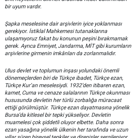
bir uyum vardır.
Şapka meselesine dair arşivlerin iyice yoklanması
gerekiyor. İstiklal Mahkemesi tutanaklarına
ulaşamıyoruz fakat bu konunun peşini bırakmamak
gerek. Ayrıca Emniyet, Jandarma, MİT gibi kurumların
arşivlerine girmenin imkânları da zorlanmalıdır.
Ulus devlet ve toplumun inşası yolundaki önemli
dönemeçlerden biri de Türkçe ibadet, Türkçe ezan,
Türkçe Kur’an meselesiydi. 1932’den itibaren ezan,
kamet, Cuma ve cenaze salalarının Türkçe okunması
hususunda devletin her türlü zorbalığa müracaat
ettiği görülmüştür. Türkçe ezan dayatmasına yönelik
Bursa’da kitlesel bir tepki yükseliyor. Devletin
muamelesi çok şiddetli oluyor elbette. Daha sonra
ezan yasağına yönelik ülkenin her tarafında ve uzun
yıllar süren bireysel tepkiler ve direnişler sergileniyor.