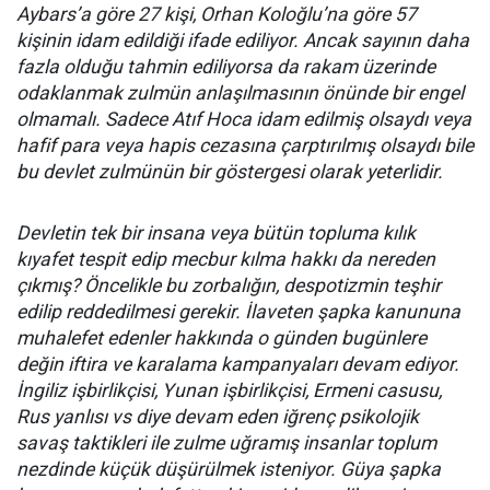
Aybars’a göre 27 kişi, Orhan Koloğlu’na göre 57
kişinin idam edildiği ifade ediliyor. Ancak sayının daha
fazla olduğu tahmin ediliyorsa da rakam üzerinde
odaklanmak zulmün anlaşılmasının önünde bir engel
olmamalı. Sadece Atıf Hoca idam edilmiş olsaydı veya
hafif para veya hapis cezasına çarptırılmış olsaydı bile
bu devlet zulmünün bir göstergesi olarak yeterlidir.
Devletin tek bir insana veya bütün topluma kılık
kıyafet tespit edip mecbur kılma hakkı da nereden
çıkmış? Öncelikle bu zorbalığın, despotizmin teşhir
edilip reddedilmesi gerekir. İlaveten şapka kanununa
muhalefet edenler hakkında o günden bugünlere
değin iftira ve karalama kampanyaları devam ediyor.
İngiliz işbirlikçisi, Yunan işbirlikçisi, Ermeni casusu,
Rus yanlısı vs diye devam eden iğrenç psikolojik
savaş taktikleri ile zulme uğramış insanlar toplum
nezdinde küçük düşürülmek isteniyor. Güya şapka