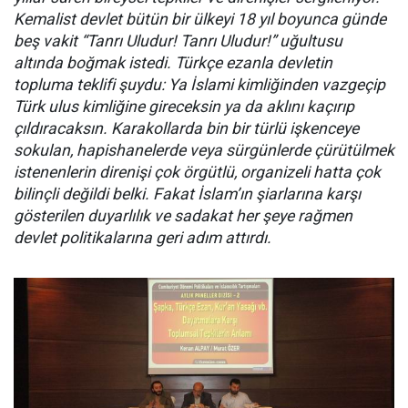
Kemalist devlet bütün bir ülkeyi 18 yıl boyunca günde
beş vakit “Tanrı Uludur! Tanrı Uludur!” uğultusu
altında boğmak istedi. Türkçe ezanla devletin
topluma teklifi şuydu: Ya İslami kimliğinden vazgeçip
Türk ulus kimliğine gireceksin ya da aklını kaçırıp
çıldıracaksın. Karakollarda bin bir türlü işkenceye
sokulan, hapishanelerde veya sürgünlerde çürütülmek
istenenlerin direnişi çok örgütlü, organizeli hatta çok
bilinçli değildi belki. Fakat İslam’ın şiarlarına karşı
gösterilen duyarlılık ve sadakat her şeye rağmen
devlet politikalarına geri adım attırdı.