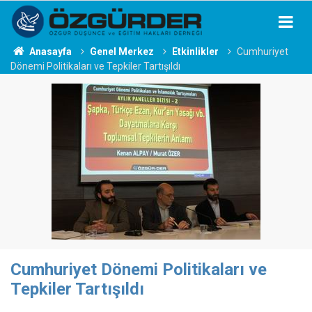
Anasayfa
Genel Merkez
Etkinlikler
Cumhuriyet
Dönemi Politikaları ve Tepkiler Tartışıldı
Cumhuriyet Dönemi Politikaları ve
Tepkiler Tartışıldı