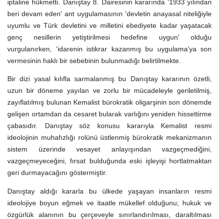
iptaline hükmetti. Danıştay 8. Dairesinin kararında '1933 yılından
beri devam eden' ant uygulamasının 'devletin anayasal niteliğiyle
uyumlu ve Türk devletini ve milletini ebediyete kadar yaşatacak
genç nesillerin yetiştirilmesi hedefine uygun' olduğu
vurgulanırken, 'idarenin istikrar kazanmış bu uygulama'ya son
vermesinin haklı bir sebebinin bulunmadığı belirtilmekte.
Bir dizi yasal kılıfla sarmalanmış bu Danıştay kararının özetli,
uzun bir döneme yayılan ve zorlu bir mücadeleyle geriletilmiş,
zayıflatılmış bulunan Kemalist bürokratik oligarşinin son dönemde
gelişen ortamdan da cesaret bularak varlığını yeniden hissettirme
çabasıdır. Danıştay söz konusu kararıyla Kemalist resmi
ideolojinin muhafızlığı rolünü üstlenmiş bürokratik mekanizmanın
sistem üzerinde vesayet anlayışından vazgeçmediğini,
vazgeçmeyeceğini, fırsat bulduğunda eski işleyişi hortlatmaktan
geri durmayacağını göstermiştir.
Danıştay aldığı kararla bu ülkede yaşayan insanların resmi
ideolojiye boyun eğmek ve itaatle mükellef olduğunu; hukuk ve
özgürlük alanının bu çerçeveyle sınırlandırılması, daraltılması