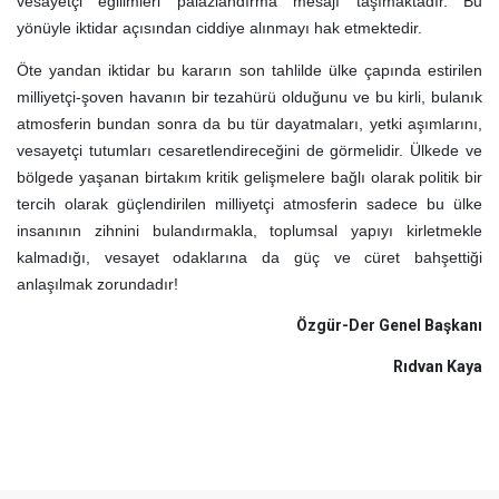
vesayetçi eğilimleri palazlandırma mesajı taşımaktadır. Bu
yönüyle iktidar açısından ciddiye alınmayı hak etmektedir.
Öte yandan iktidar bu kararın son tahlilde ülke çapında estirilen
milliyetçi-şoven havanın bir tezahürü olduğunu ve bu kirli, bulanık
atmosferin bundan sonra da bu tür dayatmaları, yetki aşımlarını,
vesayetçi tutumları cesaretlendireceğini de görmelidir. Ülkede ve
bölgede yaşanan birtakım kritik gelişmelere bağlı olarak politik bir
tercih olarak güçlendirilen milliyetçi atmosferin sadece bu ülke
insanının zihnini bulandırmakla, toplumsal yapıyı kirletmekle
kalmadığı, vesayet odaklarına da güç ve cüret bahşettiği
anlaşılmak zorundadır!
Özgür-Der Genel Başkanı
Rıdvan Kaya