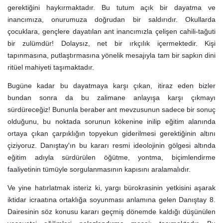
gerektiğini haykırmaktadır. Bu tutum açık bir dayatma ve
inancımıza, onurumuza doğrudan bir saldırıdır. Okullarda
çocuklara, gençlere dayatılan ant inancımızla çelişen cahili-tağuti
bir zulümdür! Dolaysız, net bir ırkçılık içermektedir. Kişi
tapınmasına, putlaştırmasına yönelik mesajıyla tam bir sapkın dini
ritüel mahiyeti taşımaktadır.
Bugüne kadar bu dayatmaya karşı çıkan, itiraz eden bizler
bundan sonra da bu zalimane anlayışa karşı çıkmayı
sürdüreceğiz! Bununla beraber ant mevzusunun sadece bir sonuç
olduğunu, bu noktada sorunun kökenine inilip eğitim alanında
ortaya çıkan çarpıklığın topyekun giderilmesi gerektiğinin altını
çiziyoruz. Danıştay'ın bu kararı resmi ideolojinin gölgesi altında
eğitim adıyla sürdürülen öğütme, yontma, biçimlendirme
faaliyetinin tümüyle sorgulanmasının kapısını aralamalıdır.
Ve yine hatırlatmak isteriz ki, yargı bürokrasinin yetkisini aşarak
iktidar icraatına ortaklığa soyunması anlamına gelen Danıştay 8.
Dairesinin söz konusu kararı geçmiş dönemde kaldığı düşünülen