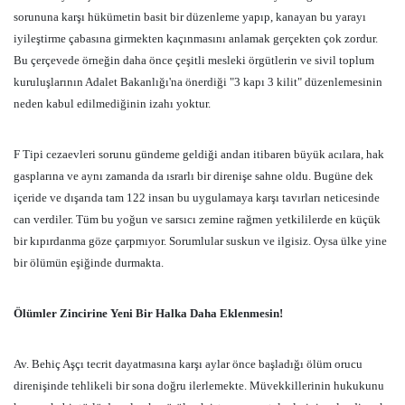
sorununa karşı hükümetin basit bir düzenleme yapıp, kanayan bu yarayı
iyileştirme çabasına girmekten kaçınmasını anlamak gerçekten çok zordur.
Bu çerçevede örneğin daha önce çeşitli mesleki örgütlerin ve sivil toplum
kuruluşlarının Adalet Bakanlığı'na önerdiği "3 kapı 3 kilit" düzenlemesinin
neden kabul edilmediğinin izahı yoktur.
F Tipi cezaevleri sorunu gündeme geldiği andan itibaren büyük acılara, hak
gasplarına ve aynı zamanda da ısrarlı bir direnişe sahne oldu. Bugüne dek
içeride ve dışarıda tam 122 insan bu uygulamaya karşı tavırları neticesinde
can verdiler. Tüm bu yoğun ve sarsıcı zemine rağmen yetkililerde en küçük
bir kıpırdanma göze çarpmıyor. Sorumlular suskun ve ilgisiz. Oysa ülke yine
bir ölümün eşiğinde durmakta.
Ölümler Zincirine Yeni Bir Halka Daha Eklenmesin!
Av. Behiç Aşçı tecrit dayatmasına karşı aylar önce başladığı ölüm orucu
direnişinde tehlikeli bir sona doğru ilerlemekte. Müvekkillerinin hukukunu