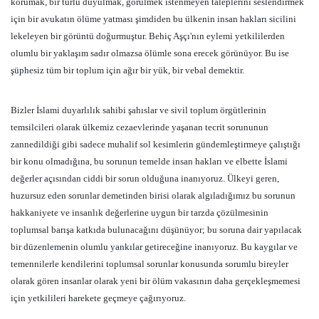
korumak, bir türlü duyulmak, görülmek istenmeyen taleplerini seslendirmek
için bir avukatın ölüme yatması şimdiden bu ülkenin insan hakları sicilini
lekeleyen bir görüntü doğurmuştur. Behiç Aşçı'nın eylemi yetkililerden
olumlu bir yaklaşım sadır olmazsa ölümle sona erecek görünüyor. Bu ise
şüphesiz tüm bir toplum için ağır bir yük, bir vebal demektir.
Bizler İslami duyarlılık sahibi şahıslar ve sivil toplum örgütlerinin
temsilcileri olarak ülkemiz cezaevlerinde yaşanan tecrit sorununun
zannedildiği gibi sadece muhalif sol kesimlerin gündemleştirmeye çalıştığı
bir konu olmadığına, bu sorunun temelde insan hakları ve elbette İslami
değerler açısından ciddi bir sorun olduğuna inanıyoruz. Ülkeyi geren,
huzursuz eden sorunlar demetinden birisi olarak algıladığımız bu sorunun
hakkaniyete ve insanlık değerlerine uygun bir tarzda çözülmesinin
toplumsal barışa katkıda bulunacağını düşünüyor; bu soruna dair yapılacak
bir düzenlemenin olumlu yankılar getireceğine inanıyoruz. Bu kaygılar ve
temennilerle kendilerini toplumsal sorunlar konusunda sorumlu bireyler
olarak gören insanlar olarak yeni bir ölüm vakasının daha gerçekleşmemesi
için yetkilileri harekete geçmeye çağırıyoruz.