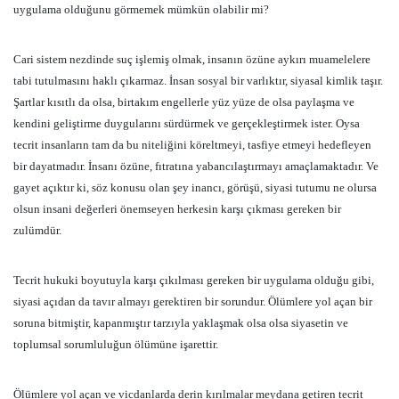
uygulama olduğunu görmemek mümkün olabilir mi?
Cari sistem nezdinde suç işlemiş olmak, insanın özüne aykırı muamelelere
tabi tutulmasını haklı çıkarmaz. İnsan sosyal bir varlıktır, siyasal kimlik taşır.
Şartlar kısıtlı da olsa, birtakım engellerle yüz yüze de olsa paylaşma ve
kendini geliştirme duygularını sürdürmek ve gerçekleştirmek ister. Oysa
tecrit insanların tam da bu niteliğini köreltmeyi, tasfiye etmeyi hedefleyen
bir dayatmadır. İnsanı özüne, fıtratına yabancılaştırmayı amaçlamaktadır. Ve
gayet açıktır ki, söz konusu olan şey inancı, görüşü, siyasi tutumu ne olursa
olsun insani değerleri önemseyen herkesin karşı çıkması gereken bir
zulümdür.
Tecrit hukuki boyutuyla karşı çıkılması gereken bir uygulama olduğu gibi,
siyasi açıdan da tavır almayı gerektiren bir sorundur. Ölümlere yol açan bir
soruna bitmiştir, kapanmıştır tarzıyla yaklaşmak olsa olsa siyasetin ve
toplumsal sorumluluğun ölümüne işarettir.
Ölümlere yol açan ve vicdanlarda derin kırılmalar meydana getiren tecrit