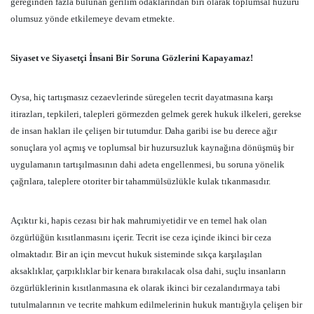
gereğinden fazla bulunan gerilim odaklarından biri olarak toplumsal huzuru
olumsuz yönde etkilemeye devam etmekte.
Siyaset ve Siyasetçi İnsani Bir Soruna Gözlerini Kapayamaz!
Oysa, hiç tartışmasız cezaevlerinde süregelen tecrit dayatmasına karşı
itirazları, tepkileri, talepleri görmezden gelmek gerek hukuk ilkeleri, gerekse
de insan hakları ile çelişen bir tutumdur. Daha garibi ise bu derece ağır
sonuçlara yol açmış ve toplumsal bir huzursuzluk kaynağına dönüşmüş bir
uygulamanın tartışılmasının dahi adeta engellenmesi, bu soruna yönelik
çağrılara, taleplere otoriter bir tahammülsüzlükle kulak tıkanmasıdır.
Açıktır ki, hapis cezası bir hak mahrumiyetidir ve en temel hak olan
özgürlüğün kısıtlanmasını içerir. Tecrit ise ceza içinde ikinci bir ceza
olmaktadır. Bir an için mevcut hukuk sisteminde sıkça karşılaşılan
aksaklıklar, çarpıklıklar bir kenara bırakılacak olsa dahi, suçlu insanların
özgürlüklerinin kısıtlanmasına ek olarak ikinci bir cezalandırmaya tabi
tutulmalarının ve tecrite mahkum edilmelerinin hukuk mantığıyla çelişen bir