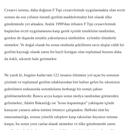
Cezaevi sorunu, daha doğrusu F Tipi cezaevlerinde uygulanmakta olan tecrit
sorunu da son yılların önemli gerilim maddelerinden biri olarak ülke
gündeminde yer almakta. Aralık 1999'dan itibaren F Tipi cezaevlerinde
başlatılan tecrit uygulamasına karşı gerek içeride tutuklular tarafından,
gerekse de dışarıda tutuklu yakınlarınca sürdürülen
eylemler ölümlerle
sürmekte. Ve doğal olarak bu sorun etrafında şekillenen tavır alışlar ciddi bir
gerilim kaynağı olarak zaten bir hayli kırılgan olan toplumsal huzuru daha
da riskli, sıkıntılı hale getirmekte.
Ne yazık ki, bugüne kadar tam 122 insanın ölümüne yol açan bu sorunun
çözümü ve toplumsal gerilim odaklarından biri haline gelen bu sıkıntının
giderilmesi noktasında sorumluların herhangi bir somut çabası
görülmemektedir. Bunca acıya karşın sorun medya tarafından görmezden
gelinmekte; Adalet Bakanlığı ise "konu kapanmıştır" yaklaşımı içinde
kanayan yaranın adeta üstünü örtmeye çalışmakta. Halbuki tüm bu
umursamazlığa, soruna yönelik taleplere karşı takınılan duyarsız tutuma
karşın, bu sorun yeni canlar alarak sürmekte ve ülke gündeminde zaten