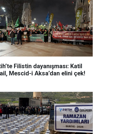
ih’te Filistin dayanışması: Katil
ail, Mescid-i Aksa’dan elini çek!