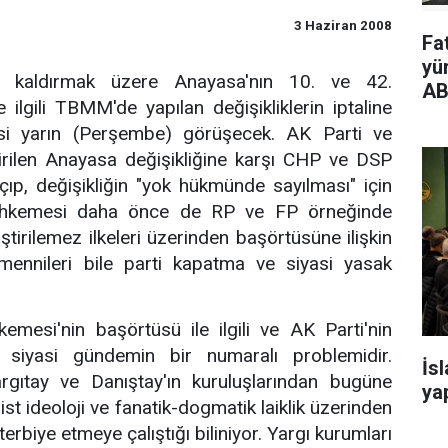
3 Haziran 2008
Fa
yü
nı kaldırmak üzere Anayasa'nın 10. ve 42.
AB
ilgili TBMM'de yapılan değişikliklerin iptaline
i yarın (Perşembe) görüşecek. AK Parti ve
tirilen Anayasa değişikliğine karşı CHP ve DSP
p, değişikliğin "yok hükmünde sayılması" için
ahkemesi daha önce de RP ve FP örneğinde
ştirilemez ilkeleri üzerinden başörtüsüne ilişkin
 temennileri bile parti kapatma ve siyasi yasak
mesi'nin başörtüsü ile ilgili ve AK Parti'nin
r siyasi gündemin bir numaralı problemidir.
İs
gıtay ve Danıştay'ın kuruluşlarından bugüne
yap
ist ideoloji ve fanatik-dogmatik laiklik üzerinden
erbiye etmeye çalıştığı biliniyor. Yargı kurumları