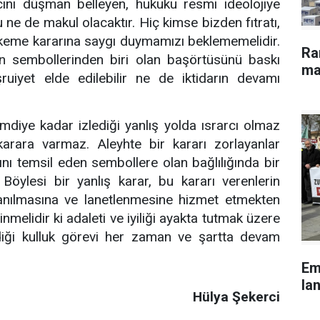
ncını düşman belleyen, hukuku resmi ideolojiye
 ne de makul olacaktır. Hiç kimse bizden fıtratı,
hkeme kararına saygı duymamızı beklememelidir.
Ra
tin sembollerinden biri olan başörtüsünü baskı
ma
uiyet elde edilebilir ne de iktidarın devamı
iye kadar izlediği yanlış yolda ısrarcı olmaz
karara varmaz. Aleyhte bir kararı zorlayanlar
nı temsil eden sembollere olan bağlılığında bir
Böylesi bir yanlış karar, bu kararı verenlerin
anılmasına ve lanetlenmesine hizmet etmekten
inmelidir ki adaleti ve iyiliği ayakta tutmak üzere
diği kulluk görevi her zaman ve şartta devam
Em
lan
Hülya Şekerci