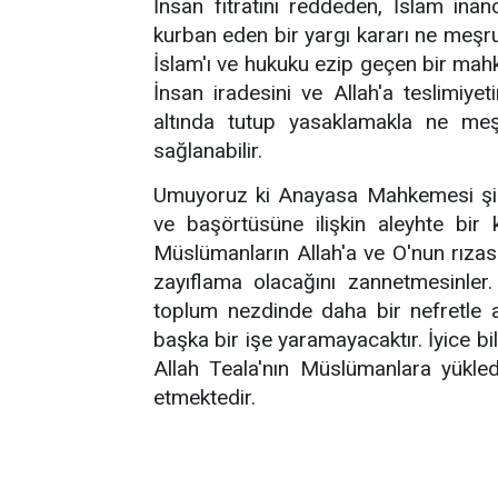
İnsan fıtratını reddeden, İslam ina
kurban eden bir yargı kararı ne meşru
İslam'ı ve hukuku ezip geçen bir ma
İnsan iradesini ve Allah'a teslimiye
altında tutup yasaklamakla ne meşr
sağlanabilir.
Umuyoruz ki Anayasa Mahkemesi şimd
ve başörtüsüne ilişkin aleyhte bir 
Müslümanların Allah'a ve O'nun rızası
zayıflama olacağını zannetmesinler. 
toplum nezdinde daha bir nefretle 
başka bir işe yaramayacaktır. İyice bil
Allah Teala'nın Müslümanlara yükle
etmektedir.