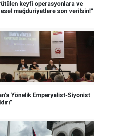
rütülen keyfi operasyonlara ve
tlesel mağduriyetlere son verilsin!”
ran'a Yönelik Emperyalist-Siyonist
dırı"