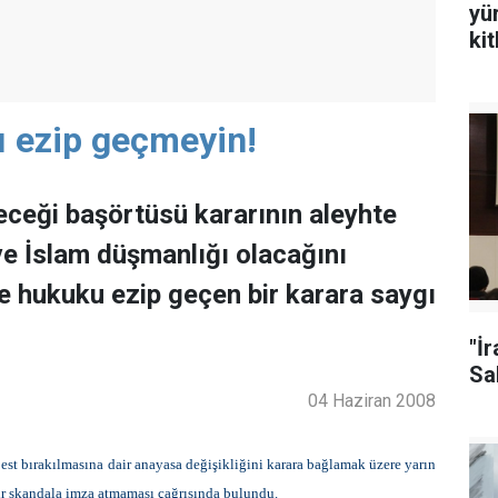
yü
ki
'ı ezip geçmeyin!
ceği başörtüsü kararının aleyhte
ve İslam düşmanlığı olacağını
ve hukuku ezip geçen bir karara saygı
"İ
Sal
04 Haziran 2008
best bırakılmasına dair anayasa değişikliğini karara bağlamak üzere yarın
r skandala imza atmaması çağrısında bulundu.