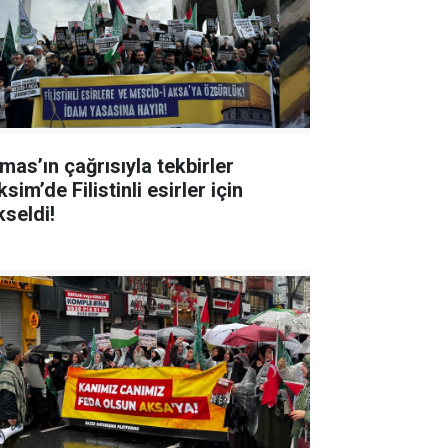
mas’ın çağrısıyla tekbirler
sim’de Filistinli esirler için
kseldi!