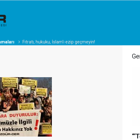
amaları
Fıtratı, hukuku, İslam'ı ezip geçmeyin!
Ge
“‘