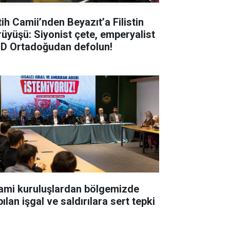
tih Camii’nden Beyazıt’a Filistin
rüyüşü: Siyonist çete, emperyalist
D Ortadoğudan defolun!
lami kuruluşlardan bölgemizde
ılan işgal ve saldırılara sert tepki