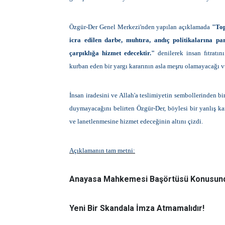
Özgür-Der Genel Merkezi'nden yapılan açıklamada
"Top
icra edilen darbe, muhtıra, andıç politikalarına p
çarpıklığa hizmet edecektir."
denilerek insan fıtratı
kurban eden bir yargı kararının asla meşru olamayacağı v
İnsan iradesini ve Allah'a teslimiyetin sembollerinden bi
duymayacağını belirten Özgür-Der, böylesi bir yanlış kar
ve lanetlenmesine hizmet edeceğinin altını çizdi.
Açıklamanın tam metni:
Anayasa Mahkemesi Başörtüsü Konusun
Yeni Bir Skandala İmza Atmamalıdır!