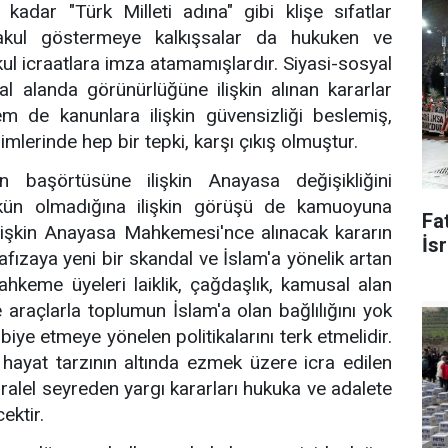
kadar "Türk Milleti adına" gibi klişe sıfatlar
akul göstermeye kalkışsalar da hukuken ve
l icraatlara imza atamamışlardır. Siyasi-sosyal
l alanda görünürlüğüne ilişkin alınan kararlar
de kanunlara ilişkin güvensizliği beslemiş,
imlerinde hep bir tepki, karşı çıkış olmuştur.
başörtüsüne ilişkin Anayasa değişikliğini
n olmadığına ilişkin görüşü de kamuoyuna
Fat
lişkin Anayasa Mahkemesi'nce alınacak kararın
İsr
afızaya yeni bir skandal ve İslam'a yönelik artan
ahkeme üyeleri laiklik, çağdaşlık, kamusal alan
 araçlarla toplumun İslam'a olan bağlılığını yok
iye etmeye yönelen politikalarını terk etmelidir.
hayat tarzının altında ezmek üzere icra edilen
aralel seyreden yargı kararları hukuka ve adalete
ektir.