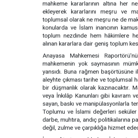
mahkeme kararlarının altına her ne 
ekleyerek kararlarını meşru ve m
toplumsal olarak ne meşru ne de maku
konularda ve İslam inancının kamusa
toplum nezdinde hem hâkimlere hem 
alınan kararlara dair geniş toplum kes
Anayasa Mahkemesi Raportörü'nün 
mahkemenin yok saymasının mümkü
yansıdı. Buna rağmen başörtüsüne i
aleyhte çıkması tarihe ve toplumsal h
bir düşmanlık olarak kazınacaktır. M
veya İnkılâp Kanunları gibi kavram ve
sayan, baskı ve manipülasyonlarla terb
Toplumu ve İslami değerleri seküler 
darbe, muhtıra, andıç politikalarına p
değil, zulme ve çarpıklığa hizmet edec