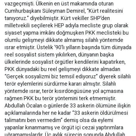
vazgeçmişti. Ülkenin en üst makamında oturan
Cumhurbaşkanı Süleyman Demirel, “Kürt realitesini
tanıyoruz.” diyebilmiştir. Kürt vekiller SHP’den
milletvekili seçilerek HEP adıyla mecliste grup olarak
siyaset yapma imkânı doğmuşken PKK meclisteki bu
olumlu gelişmeyi dikkate almamış silahlı yöntemde
ısrar etmiştir. Üstelik ’90’lı yılların başında tüm dünyada
reel sosyalist sistem yıkılırken, dünyanın başka
ülkelerinde sosyalist örgütler kendilerini kapatırken,
PKK dünyadaki bu reel gelişmeyi dikkate almadan
“Gerçek sosyalizmi biz temsil ediyoruz” diyerek silahlı
terör eylemlerini sürdürme kararı almıştır. Silahlı
yöntemde ısrar, terör kısırdöngüsüne yol açmasına
rağmen PKK bu terör yöntemini terk etmemiştir.
Abdullah Öcalan o günlerde 33 askerin ölümüne ilişkin
açıklamalarında her ne kadar “33 askerin öldürülmesi
talimatını ben vermedim” demiş olsa da eylemi
yapanlar kınanmamış ve örgüt içi cezai yaptırımlara
uğramamışlardır. Üç aylık sürecin sonunda Abdullah