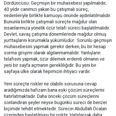
Dördüncüsü: Geçmişin bir muhasebesi yapılmalıdır,
40 yıldır canımızı yakan bu çatışmalı süreç,
nedenleriyle birlikte kamuoyu önünde aydınlatılmalıdır.
Bununla birlikte çatışmalı süreçte mağdur olan
insanlarımıza yönelik özür telafi süreci başlatılmalıdır.
Devlet, savaş çatışma dönemlerinde mağdur olmuş
yurttaşlarını korumakla yükümlüdür. Sorunlu geçmişin
muhasebesini yapmak gerekir derken, bu bir hesap
sorma girişimi olarak algılanmamalıdır. Yanlışların
telafisini yapmak, özür dilemek erdemli olmanın ve
yeni bir sayfa açmanın gerekliliğidir. Bu yeni bir
sayfaya ülke olarak hepimizin ihtiyacı vardır.
Yeni süreçte riskler ne olabilir sorusuna cevap
aradığımızda hafızam bana eski çözüm süreçlerini
hatırlatmaktadır. Daha önceki çözüm süreçlerini
sonlandıran şeyler neyse bugünkü süreci de benzer
biçimde tehdit etmektedir. Sürecin Abdullah Öcalan
üzerinden başlatılması bir risktir. Hatırlarsak daha