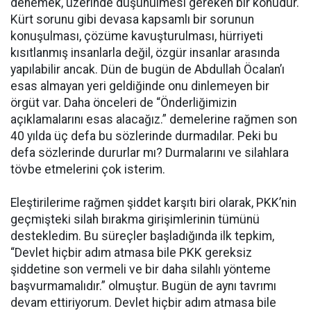
denemek, üzerinde düşünülmesi gereken bir konudur.
Kürt sorunu gibi devasa kapsamlı bir sorunun
konuşulması, çözüme kavuşturulması, hürriyeti
kısıtlanmış insanlarla değil, özgür insanlar arasında
yapılabilir ancak. Dün de bugün de Abdullah Öcalan’ı
esas almayan yeri geldiğinde onu dinlemeyen bir
örgüt var. Daha önceleri de “Önderliğimizin
açıklamalarını esas alacağız.” demelerine rağmen son
40 yılda üç defa bu sözlerinde durmadılar. Peki bu
defa sözlerinde dururlar mı? Durmalarını ve silahlara
tövbe etmelerini çok isterim.
Eleştirilerime rağmen şiddet karşıtı biri olarak, PKK’nin
geçmişteki silah bırakma girişimlerinin tümünü
destekledim. Bu süreçler başladığında ilk tepkim,
“Devlet hiçbir adım atmasa bile PKK gereksiz
şiddetine son vermeli ve bir daha silahlı yönteme
başvurmamalıdır.” olmuştur. Bugün de aynı tavrımı
devam ettiriyorum. Devlet hiçbir adım atmasa bile