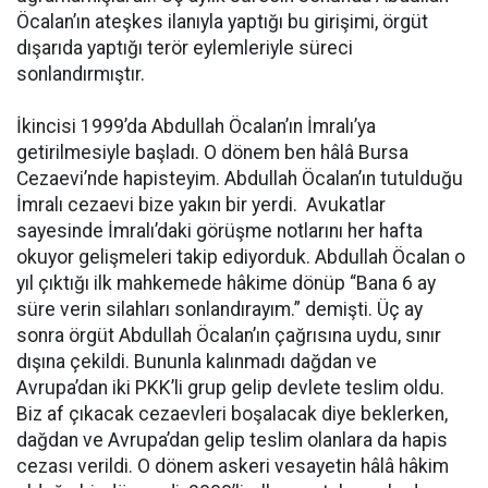
Öcalan’ın ateşkes ilanıyla yaptığı bu girişimi, örgüt
dışarıda yaptığı terör eylemleriyle süreci
sonlandırmıştır.
İkincisi 1999’da Abdullah Öcalan’ın İmralı’ya
getirilmesiyle başladı. O dönem ben hâlâ Bursa
Cezaevi’nde hapisteyim. Abdullah Öcalan’ın tutulduğu
İmralı cezaevi bize yakın bir yerdi. Avukatlar
sayesinde İmralı’daki görüşme notlarını her hafta
okuyor gelişmeleri takip ediyorduk. Abdullah Öcalan o
yıl çıktığı ilk mahkemede hâkime dönüp “Bana 6 ay
süre verin silahları sonlandırayım.” demişti. Üç ay
sonra örgüt Abdullah Öcalan’ın çağrısına uydu, sınır
dışına çekildi. Bununla kalınmadı dağdan ve
Avrupa’dan iki PKK’li grup gelip devlete teslim oldu.
Biz af çıkacak cezaevleri boşalacak diye beklerken,
dağdan ve Avrupa’dan gelip teslim olanlara da hapis
cezası verildi. O dönem askeri vesayetin hâlâ hâkim