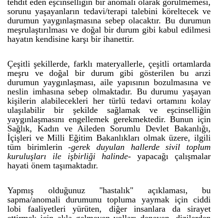
tehdit eden eşcinselliğin bir anomali olarak görülmemesi,
sorunu yaşayanların tedavi/terapi talebini köreltecek ve
durumun yaygınlaşmasına sebep olacaktır. Bu durumun
meşrulaştırılması ve doğal bir durum gibi kabul edilmesi
hayatın kendisine karşı bir ihanettir.
Çeşitli şekillerde, farklı materyallerle, çeşitli ortamlarda
meşru ve doğal bir durum gibi gösterilen bu arızi
durumun yaygınlaşması, aile yapısının bozulmasına ve
neslin imhasına sebep olmaktadır. Bu durumu yaşayan
kişilerin alabilecekleri her türlü tedavi ortamını kolay
ulaşılabilir bir şekilde sağlamak ve eşcinselliğin
yaygınlaşmasını engellemek gerekmektedir. Bunun için
Sağlık, Kadın ve Aileden Sorumlu Devlet Bakanlığı,
İçişleri ve Milli Eğitim Bakanlıkları olmak üzere, ilgili
tüm birimlerin -
gerek duyulan hallerde sivil toplum
kuruluşları ile işbirliği halinde
- yapacağı çalışmalar
hayati önem taşımaktadır.
Yapmış olduğunuz "hastalık" açıklaması, bu
sapma/anomali durumunu topluma yaymak için ciddi
lobi faaliyetleri yürüten, diğer insanlara da sirayet