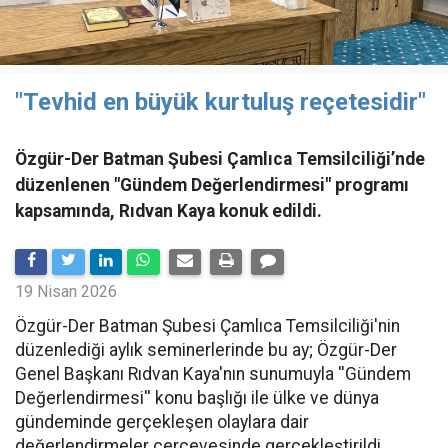
"Tevhid en büyük kurtuluş reçetesidir"
Özgür-Der Batman Şubesi Çamlıca Temsilciliği’nde
düzenlenen "Gündem Değerlendirmesi" programı
kapsamında, Rıdvan Kaya konuk edildi.
19 Nisan 2026
​Özgür-Der Batman Şubesi Çamlıca Temsilciliği'nin
düzenlediği aylık seminerlerinde bu ay; Özgür-Der
Genel Başkanı Rıdvan Kaya'nın sunumuyla ''Gündem
Değerlendirmesi'' konu başlığı ile ülke ve dünya
gündeminde gerçekleşen olaylara dair
değerlendirmeler çerçevesinde gerçekleştirildi.