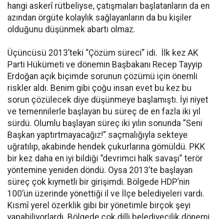
hangi askerî rütbeliyse, çatışmaları başlatanların da en
azından örgüte kolaylık sağlayanların da bu kişiler
olduğunu düşünmek abartı olmaz.
Üçüncüsü 2013’teki “Çözüm süreci” idi. İlk kez AK
Parti Hükümeti ve dönemin Başbakanı Recep Tayyip
Erdoğan açık biçimde sorunun çözümü için önemli
riskler aldı. Benim gibi çoğu insan evet bu kez bu
sorun çözülecek diye düşünmeye başlamıştı. İyi niyet
ve temennilerle başlayan bu süreç de en fazla iki yıl
sürdü. Olumlu başlayan süreç iki yılın sonunda “Seni
Başkan yaptırtmayacağız!” saçmalığıyla sekteye
uğratılıp, akabinde hendek çukurlarına gömüldü. PKK
bir kez daha en iyi bildiği “devrimci halk savaşı” terör
yöntemine yeniden döndü. Oysa 2013’te başlayan
süreç çok kıymetli bir girişimdi. Bölgede HDP’nin
100’ün üzerinde yönettiği il ve İlçe belediyeleri vardı.
Kısmî yerel özerklik gibi bir yönetimle birçok şeyi
yapabiliyorlardı. Bölgede çok dilli belediyecilik dönemi