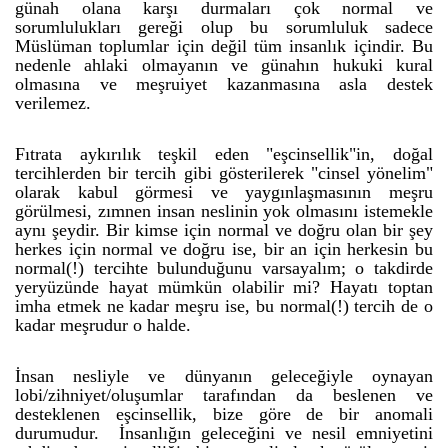
günah olana karşı durmaları çok normal ve
sorumlulukları gereği olup bu sorumluluk sadece
Müslüman toplumlar için değil tüm insanlık içindir. Bu
nedenle ahlaki olmayanın ve günahın hukuki kural
olmasına ve meşruiyet kazanmasına asla destek
verilemez.
Fıtrata aykırılık teşkil eden "eşcinsellik"in, doğal
tercihlerden bir tercih gibi gösterilerek "cinsel yönelim"
olarak kabul görmesi ve yaygınlaşmasının meşru
görülmesi, zımnen insan neslinin yok olmasını istemekle
aynı şeydir. Bir kimse için normal ve doğru olan bir şey
herkes için normal ve doğru ise, bir an için herkesin bu
normal(!) tercihte bulunduğunu varsayalım; o takdirde
yeryüzünde hayat mümkün olabilir mi? Hayatı toptan
imha etmek ne kadar meşru ise, bu normal(!) tercih de o
kadar meşrudur o halde.
İnsan nesliyle ve dünyanın geleceğiyle oynayan
lobi/zihniyet/oluşumlar tarafından da beslenen ve
desteklenen eşcinsellik, bize göre de bir anomali
durumudur. İnsanlığın geleceğini ve nesil emniyetini