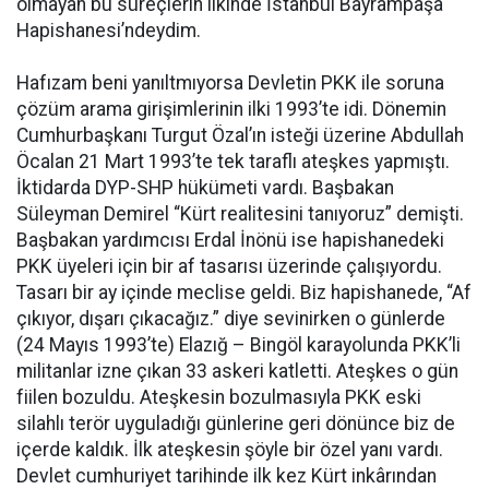
olmayan bu süreçlerin ilkinde İstanbul Bayrampaşa
Hapishanesi’ndeydim.
Hafızam beni yanıltmıyorsa Devletin PKK ile soruna
çözüm arama girişimlerinin ilki 1993’te idi. Dönemin
Cumhurbaşkanı Turgut Özal’ın isteği üzerine Abdullah
Öcalan 21 Mart 1993’te tek taraflı ateşkes yapmıştı.
İktidarda DYP-SHP hükümeti vardı. Başbakan
Süleyman Demirel “Kürt realitesini tanıyoruz” demişti.
Başbakan yardımcısı Erdal İnönü ise hapishanedeki
PKK üyeleri için bir af tasarısı üzerinde çalışıyordu.
Tasarı bir ay içinde meclise geldi. Biz hapishanede, “Af
çıkıyor, dışarı çıkacağız.” diye sevinirken o günlerde
(24 Mayıs 1993’te) Elazığ – Bingöl karayolunda PKK’li
militanlar izne çıkan 33 askeri katletti. Ateşkes o gün
fiilen bozuldu. Ateşkesin bozulmasıyla PKK eski
silahlı terör uyguladığı günlerine geri dönünce biz de
içerde kaldık. İlk ateşkesin şöyle bir özel yanı vardı.
Devlet cumhuriyet tarihinde ilk kez Kürt inkârından