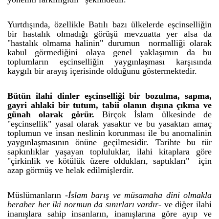
Yurtdışında, özellikle Batılı bazı ülkelerde eşcinselliğin
bir hastalık olmadığı görüşü mevzuatta yer alsa da
"hastalık olmama halinin" durumun normalliği olarak
kabul görmediğini olaya genel yaklaşımın da bu
toplumların eşcinselliğin yaygınlaşması karşısında
kaygılı bir arayış içerisinde olduğunu göstermektedir.
Bütün ilahi dinler eşcinselliği bir bozulma, sapma,
gayri ahlaki bir tutum, tabii olanın dışına çıkma ve
günah olarak görür.
Birçok İslam ülkesinde de
"eşcinsellik" yasal olarak yasaktır ve bu yasaktan amaç
toplumun ve insan neslinin korunması ile bu anomalinin
yaygınlaşmasının önüne geçilmesidir. Tarihte bu tür
sapkınlıklar yaşayan topluluklar, ilahi kitaplara göre
"çirkinlik ve kötülük üzere oldukları, saptıkları" için
azap görmüş ve helak edilmişlerdir.
Müslümanların -
İslam barış ve müsamaha dini olmakla
beraber her iki normun da sınırları vardır-
ve diğer ilahi
inanışlara sahip insanların, inanışlarına göre ayıp ve