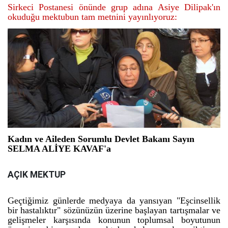
Sirkeci Postanesi önünde grup adına Asiye Dilipak'ın
okuduğu mektubun tam metnini yayınlıyoruz:
Kadın ve Aileden Sorumlu Devlet Bakanı Sayın
SELMA ALİYE KAVAF'a
AÇIK MEKTUP
Geçtiğimiz günlerde medyaya da yansıyan "Eşcinsellik
bir hastalıktır" sözünüzün üzerine başlayan tartışmalar ve
gelişmeler karşısında konunun toplumsal boyutunun