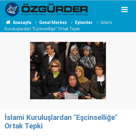
Anasayfa
Genel Merkez
Eylemler
İslami
Kuruluşlardan "Eşcinselliğe" Ortak Tepki
İslami Kuruluşlardan "Eşcinselliğe"
Ortak Tepki