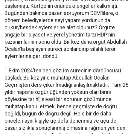
başlamıştı. Kürtçenin önündeki engeller kalkmıştı.
Bugünden bakınca bazen soruyorum DEM’lilere, o
dönem belediyelerde neyi yapamıyordunuz da
çukur/hendek eylemlerine alet oldunuz? Örgüte
angaje bir siyaset ve yerel yönetim tarzı HDP’nin
kazanımlarının sonu oldu. Bir kez daha örgüt Abdullah
Öcalan’la başlayan süreci sonlandırıp silahlı terör
eylemlerine geri döndü.
1 Ekim 2024’ten beri çözüm sürecinin dördüncüsü
başladı. Bu kez yine muhatap Abdullah Öcalan.
Geçmişten ders çıkarılmadığı anlaşılmaktadır. Tam 26
yıldır hapiste özgürlüğünden yoksun olan birini
böylesine tarihî, siyasî bir sorunun çözümünde
muhatap kabul etmek, bence geçmişte de doğru
değildi, bugün de doğru değil. Hele bir de daha
önceleri aynı kişiyle üç defa denenmiş ve üçü de
başarısızlıkla sonuçlanmış olmasına rağmen yeniden