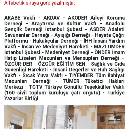
Alfabetik sıraya göre yazılmıştır:
AKABE Vakfı - AKDAV - AKODER Aileyi Koruma
Derneği - Araştırma ve Kültür Vakfı - Anadolu
Gençlik Derneği İstanbul Şubesi - ASDER Adaleti
Savunanlar Derneği - Ayışığı Derneği - Hayata Çağrı
Platformu - Hukukçular Derneği - İHH İnsani Yardım
Vakfı - İnsan ve Medeniyet Hareketi - MAZLUMDER
İstanbul Şubesi - Medeniyet Derneği - ÖNDER İmam
Hatip Liseleri Mezunları ve Mensupları Derneği –
ÖZGÜR-DER - ÖZGÜR-EĞİTİM-SEN - Sağlık ve Gıda
Güvenliği Hareketi - İnsani Değerler ve Ruh Sağlığı
Vakfı - Sıcak Yuva Vakfı - TİYEMDER Tüm İlahiyat
Mezunları Derneği - TÜMER Tüketici Hakları
Merkezi - TGTV Türkiye Gönüllü Teşekküller Vakfı
(160 sivil toplum kuruluşu çatı örgütü) - Türkiye
Yazarlar Birliği