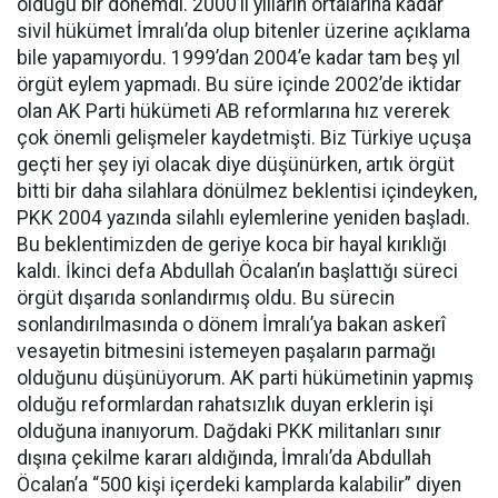
olduğu bir dönemdi. 2000’li yılların ortalarına kadar
sivil hükümet İmralı’da olup bitenler üzerine açıklama
bile yapamıyordu. 1999’dan 2004’e kadar tam beş yıl
örgüt eylem yapmadı. Bu süre içinde 2002’de iktidar
olan AK Parti hükümeti AB reformlarına hız vererek
çok önemli gelişmeler kaydetmişti. Biz Türkiye uçuşa
geçti her şey iyi olacak diye düşünürken, artık örgüt
bitti bir daha silahlara dönülmez beklentisi içindeyken,
PKK 2004 yazında silahlı eylemlerine yeniden başladı.
Bu beklentimizden de geriye koca bir hayal kırıklığı
kaldı. İkinci defa Abdullah Öcalan’ın başlattığı süreci
örgüt dışarıda sonlandırmış oldu. Bu sürecin
sonlandırılmasında o dönem İmralı’ya bakan askerî
vesayetin bitmesini istemeyen paşaların parmağı
olduğunu düşünüyorum. AK parti hükümetinin yapmış
olduğu reformlardan rahatsızlık duyan erklerin işi
olduğuna inanıyorum. Dağdaki PKK militanları sınır
dışına çekilme kararı aldığında, İmralı’da Abdullah
Öcalan’a “500 kişi içerdeki kamplarda kalabilir” diyen