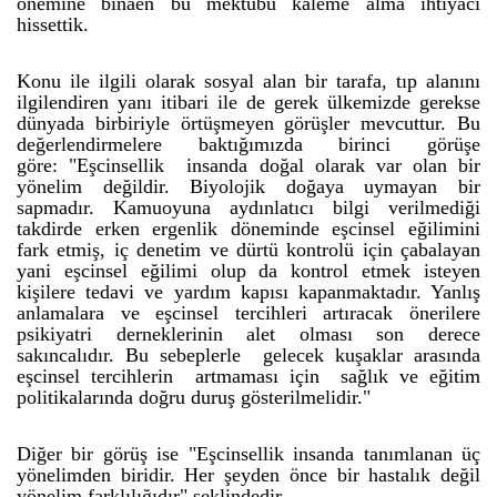
önemine binaen bu mektubu kaleme alma ihtiyacı
hissettik.
Konu ile ilgili olarak sosyal alan bir tarafa, tıp alanını
ilgilendiren yanı itibari ile de gerek ülkemizde gerekse
dünyada birbiriyle örtüşmeyen görüşler mevcuttur. Bu
değerlendirmelere baktığımızda birinci görüşe
göre: "Eşcinsellik insanda doğal olarak var olan bir
yönelim değildir. Biyolojik doğaya uymayan bir
sapmadır. Kamuoyuna aydınlatıcı bilgi verilmediği
takdirde erken ergenlik döneminde eşcinsel eğilimini
fark etmiş, iç denetim ve dürtü kontrolü için çabalayan
yani eşcinsel eğilimi olup da kontrol etmek isteyen
kişilere tedavi ve yardım kapısı kapanmaktadır. Yanlış
anlamalara ve eşcinsel tercihleri artıracak önerilere
psikiyatri derneklerinin alet olması son derece
sakıncalıdır. Bu sebeplerle gelecek kuşaklar arasında
eşcinsel tercihlerin artmaması için sağlık ve eğitim
politikalarında doğru duruş gösterilmelidir."
Diğer bir görüş ise "Eşcinsellik insanda tanımlanan üç
yönelimden biridir. Her şeyden önce bir hastalık değil
yönelim farklılığıdır" şeklindedir.