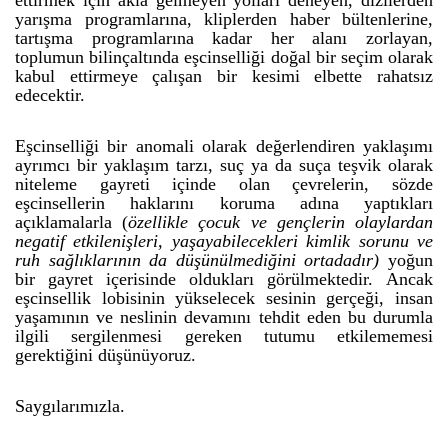
ettirmek için akla gelmeyen yolları deneyen, dizilerden
yarışma programlarına, kliplerden haber bültenlerine,
tartışma programlarına kadar her alanı zorlayan,
toplumun bilinçaltında eşcinselliği doğal bir seçim olarak
kabul ettirmeye çalışan bir kesimi elbette rahatsız
edecektir.
Eşcinselliği bir
anomali olarak değerlendiren yaklaşımı
ayrımcı bir yaklaşım tarzı, suç ya da suça teşvik olarak
niteleme gayreti içinde olan çevrelerin, sözde
eşcinsellerin haklarını koruma adına yaptıkları
açıklamalarla (
özellikle çocuk ve gençlerin olaylardan
negatif etkilenişleri, yaşayabilecekleri kimlik sorunu ve
ruh sağlıklarının da düşünülmediğini ortadadır)
yoğun
bir gayret içerisinde oldukları görülmektedir. Ancak
eşcinsellik lobisinin yükselecek sesinin gerçeği, insan
yaşamının ve neslinin devamını tehdit eden bu durumla
ilgili sergilenmesi gereken tutumu etkilememesi
gerektiğini düşünüyoruz.
Saygılarımızla.