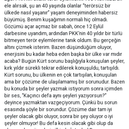
ele alırsak, şu an 40 yaşında olanlar “terörsüz bir
ülkede nasıl yaşanır” yaşam deneyiminden habersiz
büyümüş. Benim kuşağımın normali hiç olmadı.
Gözümü açar açmaz bir sabah, önce 12 Eylül
darbesine uyandım, ardından PKK’nin 40 yıldır bir türlü
bitmeyen terör eylemlerine tanık oldum. Bu gerçeğin
altını çizmek isterim. Bazen düşündüğüm oluyor,
enerjisini bu kadar heba eden başka bir ülke var mıdır
acaba? Bugün Kürt sorunu başlığıyla konuşulan şeyler,
kırk yıldır sürekli tekrar edilerek konuşuldu, tartışıldı.
Kürt sorunu, bu ülkenin en çok tartışılan, konuşulan
ama bir çözüme de ulaşılamamış bir sorunudur. Bazen
bu konuda bir şeyler yazmak istiyorum sonra içimden
bir ses, “Kaçıncı defa aynı şeyleri yazıyorsun?”
deyince yazmaktan vazgeçiyorum. Çünkü bu sorun
esasında şöyle bir sorundur. Çözüme dair tam iyi
şeyler olacak gibi oluyor, sonra bir şey oluyor o iyi
şeyler olmuyor! Bu defa kesin olacak gibi olup da