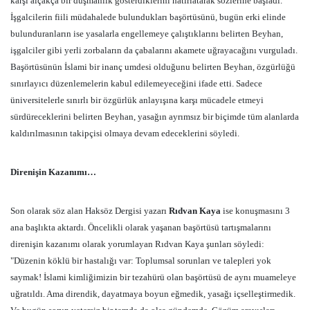
karşı alçakça bir düşmanlık gösterdiklerini hatırlatarak sözlerine başladı.
İşgalcilerin fiili müdahalede bulundukları başörtüsünü, bugün erki elinde
bulunduranların ise yasalarla engellemeye çalıştıklarını belirten Beyhan,
işgalciler gibi yerli zorbaların da çabalarını akamete uğrayacağını vurguladı.
Başörtüsünün İslami bir inanç umdesi olduğunu belirten Beyhan, özgürlüğü
sınırlayıcı düzenlemelerin kabul edilemeyeceğini ifade etti. Sadece
üniversitelerle sınırlı bir özgürlük anlayışına karşı mücadele etmeyi
sürdüreceklerini belirten Beyhan, yasağın ayrımsız bir biçimde tüm alanlarda
kaldırılmasının takipçisi olmaya devam edeceklerini söyledi.
Direnişin Kazanımı…
Son olarak söz alan Haksöz Dergisi yazarı
Rıdvan Kaya
ise konuşmasını 3
ana başlıkta aktardı. Öncelikli olarak yaşanan başörtüsü tartışmalarını
direnişin kazanımı olarak yorumlayan Rıdvan Kaya şunları söyledi:
"Düzenin köklü bir hastalığı var: Toplumsal sorunları ve talepleri yok
saymak! İslami kimliğimizin bir tezahürü olan başörtüsü de aynı muameleye
uğratıldı. Ama direndik, dayatmaya boyun eğmedik, yasağı içselleştirmedik.