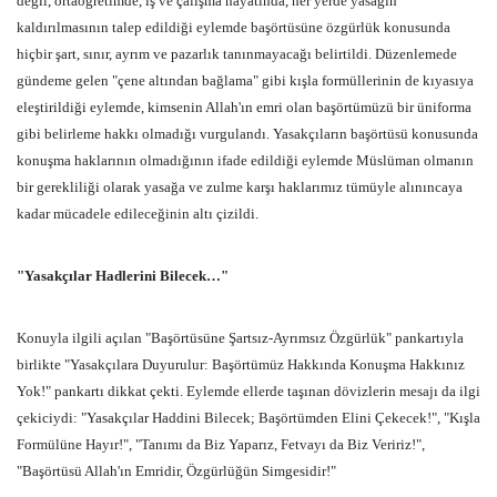
değil, ortaöğretimde, iş ve çalışma hayatında, her yerde yasağın
kaldırılmasının talep edildiği eylemde başörtüsüne özgürlük konusunda
hiçbir şart, sınır, ayrım ve pazarlık tanınmayacağı belirtildi. Düzenlemede
gündeme gelen "çene altından bağlama" gibi kışla formüllerinin de kıyasıya
eleştirildiği eylemde, kimsenin Allah'ın emri olan başörtümüzü bir üniforma
gibi belirleme hakkı olmadığı vurgulandı. Yasakçıların başörtüsü konusunda
konuşma haklarının olmadığının ifade edildiği eylemde Müslüman olmanın
bir gerekliliği olarak yasağa ve zulme karşı haklarımız tümüyle alınıncaya
kadar mücadele edileceğinin altı çizildi.
"Yasakçılar Hadlerini Bilecek…"
Konuyla ilgili açılan "Başörtüsüne Şartsız-Ayrımsız Özgürlük" pankartıyla
birlikte "Yasakçılara Duyurulur: Başörtümüz Hakkında Konuşma Hakkınız
Yok!" pankartı dikkat çekti. Eylemde ellerde taşınan dövizlerin mesajı da ilgi
çekiciydi: "Yasakçılar Haddini Bilecek; Başörtümden Elini Çekecek!", "Kışla
Formülüne Hayır!", "Tanımı da Biz Yaparız, Fetvayı da Biz Veririz!",
"Başörtüsü Allah'ın Emridir, Özgürlüğün Simgesidir!"