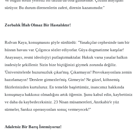
Ve bugün sorun yetersiz bir tarzda da olsa gündemde. Çözüm arayışları
sürüyor. Bu durum direnenlerin zaferi, direnin kazanımıdır."
Zorbalık İflah Olmaz Bir Hastalıktır!
Rıdvan Kaya, konuşmasını şöyle sürdürdü: "Yasakçılar cephesinde tam bir
hüsran havası var. Çılgınca sözler ediyorlar. Güya dogmatizme karşılar!
Anayasayı, resmi ideolojiyi putlaştırmaktalar. Hukuk varsa yasalar halkın
iradesiyle şekillenir. Sizin bize biçtiğinizi giymek zorunda değiliz.
'Üniversitelerde huzursuzluk çıkar'mış. Çıkarmayın! Provokasyonlara zemin
hazırlamayın! 'Derslere girmezler'miş. Girmeyin! Ne güzel, köhnemiş
fikirlerinizden kurtuluruz. En temelde başörtümüz, inancımız hakkında
konuşmaya hakkınız olmadığını artık öğrenin. Şunu kabul edin, kaybettiniz
ve daha da kaybedeceksiniz. 23 Nisan müsamereleri, Anıtkabir'e yüz
sürmeler, Sarıkız operasyonları sonuç vermeyecek!"
Adaletsiz Bir Barış İstemiyoruz!