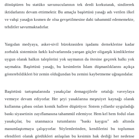
dönüştüren bu statüko savunucularının tek derdi korkutarak, sindirerek
iktidarlarını devam ettirmektir. Bu amaçla başörtüsü yasağı adı verilen ilkel
ve vahşi yasağın kısmen de olsa gevşetilmesine dahi tahammül edememekte,
tehditler savurmaktadırlar.
Yargıdan medyaya, asker-sivil bürokrasiden işadamı derneklerine kadar
zorbalık sisteminin farklı kulvarlarında yarışan güçler oligarşik kimliklerine
uygun olarak halkın taleplerini yok saymanın da ötesine geçerek halkı yok
saymakta. Başörtüsü yasağı, bu kesimlerin İslam düşmanlıklarını açıkça
gösterebildikleri bir zemin olduğundan bu zemini kaybetmeme uğraşındalar.
Başörtüsü tartışmalarında yasakçılar demagojilerle ortalığı vaveylaya
vermeye devam ediyorlar. Her şeyi yasaklarına meşruiyet kaynağı olarak
kullanma çabası onları komik hallere düşürüyor. Sistem yıllardır uyguladığı
baskı siyasetinin zayıflamasına tahammül edemiyor. Hem kel hem fodul olan
yasakçılar, bu utanmazca tutumlarını "baskı kaygısı" adı altında
masumlaştırmaya çalışıyorlar. Söylemlerinden, kendilerini bu toplumun
efendileri olarak gördükleri anlaşılan bu kesimin hak dediği her nedense