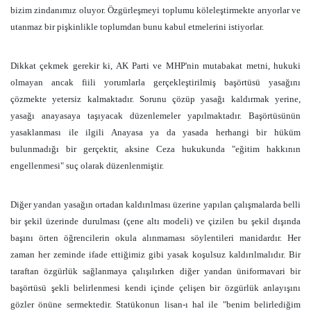
bizim zindanımız oluyor. Özgürleşmeyi toplumu köleleştirmekte arıyorlar ve
utanmaz bir pişkinlikle toplumdan bunu kabul etmelerini istiyorlar.
Dikkat çekmek gerekir ki, AK Parti ve MHP'nin mutabakat metni, hukuki
olmayan ancak fiili yorumlarla gerçekleştirilmiş başörtüsü yasağını
çözmekte yetersiz kalmaktadır. Sorunu çözüp yasağı kaldırmak yerine,
yasağı anayasaya taşıyacak düzenlemeler yapılmaktadır. Başörtüsünün
yasaklanması ile ilgili Anayasa ya da yasada herhangi bir hüküm
bulunmadığı bir gerçektir, aksine Ceza hukukunda "eğitim hakkının
engellenmesi" suç olarak düzenlenmiştir.
Diğer yandan yasağın ortadan kaldırılması üzerine yapılan çalışmalarda belli
bir şekil üzerinde durulması (çene altı modeli) ve çizilen bu şekil dışında
başını örten öğrencilerin okula alınmaması söylentileri manidardır. Her
zaman her zeminde ifade ettiğimiz gibi yasak koşulsuz kaldırılmalıdır. Bir
taraftan özgürlük sağlanmaya çalışılırken diğer yandan üniformavari bir
başörtüsü şekli belirlenmesi kendi içinde çelişen bir özgürlük anlayışını
gözler önüne sermektedir. Statükonun lisan-ı hal ile "benim belirlediğim