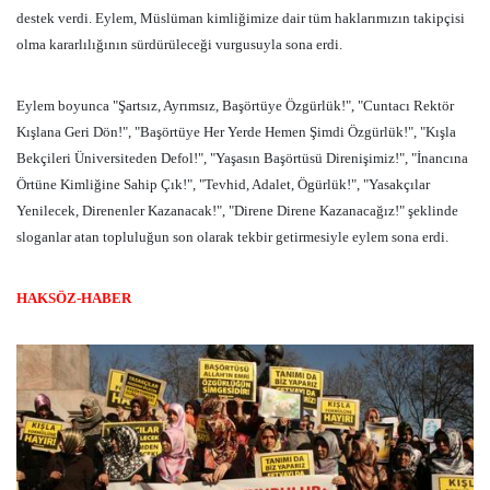
destek verdi. Eylem, Müslüman kimliğimize dair tüm haklarımızın takipçisi
olma kararlılığının sürdürüleceği vurgusuyla sona erdi.
Eylem boyunca "Şartsız, Ayrımsız, Başörtüye Özgürlük!", "Cuntacı Rektör
Kışlana Geri Dön!", "Başörtüye Her Yerde Hemen Şimdi Özgürlük!", "Kışla
Bekçileri Üniversiteden Defol!", "Yaşasın Başörtüsü Direnişimiz!", "İnancına
Örtüne Kimliğine Sahip Çık!", "Tevhid, Adalet, Ögürlük!", "Yasakçılar
Yenilecek, Direnenler Kazanacak!", "Direne Direne Kazanacağız!" şeklinde
sloganlar atan topluluğun son olarak tekbir getirmesiyle eylem sona erdi.
HAKSÖZ-HABER