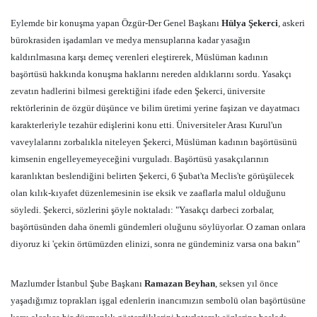
Eylemde bir konuşma yapan Özgür-Der Genel Başkanı
Hülya Şekerci
, askeri
bürokrasiden işadamları ve medya mensuplarına kadar yasağın
kaldırılmasına karşı demeç verenleri eleştirerek, Müslüman kadının
başörtüsü hakkında konuşma haklarını nereden aldıklarını sordu. Yasakçı
zevatın hadlerini bilmesi gerektiğini ifade eden Şekerci, üniversite
rektörlerinin de özgür düşünce ve bilim üretimi yerine faşizan ve dayatmacı
karakterleriyle tezahür edişlerini konu etti. Üniversiteler Arası Kurul'un
vaveylalarını zorbalıkla niteleyen Şekerci, Müslüman kadının başörtüsünü
kimsenin engelleyemeyeceğini vurguladı. Başörtüsü yasakçılarının
karanlıktan beslendiğini belirten Şekerci, 6 Şubat'ta Meclis'te görüşülecek
olan kılık-kıyafet düzenlemesinin ise eksik ve zaaflarla malul olduğunu
söyledi. Şekerci, sözlerini şöyle noktaladı: "Yasakçı darbeci zorbalar,
başörtüsünden daha önemli gündemleri oluğunu söylüyorlar. O zaman onlara
diyoruz ki 'çekin örtümüzden elinizi, sonra ne gündeminiz varsa ona bakın"
Mazlumder İstanbul Şube Başkanı
Ramazan Beyhan
, seksen yıl önce
yaşadığımız toprakları işgal edenlerin inancımızın sembolü olan başörtüsüne