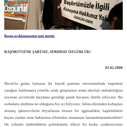
Basın açıklamasının tam metni:
BAŞÖRTÜSÜNE ŞARTSIZ, AYRIMSIZ ÖZGÜRLÜK!
02.02.2008
Meclis'te grubu bulunan iki büyük partinin üniversitelerde başörtüsü
yasağını kaldırmaya yönelik ortak girişiminin resmi ideoloji muhafızlığına
soyunan çevrelerde meydana getirdiği panik havasını ibretle izliyoruz. Bu
zorbaların derdinin ne olduğunu biz iyi biliyoruz: Adeta ellerinden kırbaçları
alınmış işkencecilerin feryatlarına benzer bir işgüzarlıkla, başörtülülere
hayatı zindan etme haklarının ellerinden alınmasını hazmedememektedirler!
On yıllardır sürdürdükleri politikalarla ülkeyi bir korku cumhuriyetine