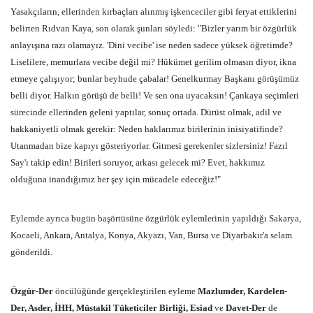
Yasakçıların, ellerinden kırbaçları alınmış işkenceciler gibi feryat ettiklerini
belirten Rıdvan Kaya, son olarak şunları söyledi: "Bizler yarım bir özgürlük
anlayışına razı olamayız. 'Dini vecibe' ise neden sadece yüksek öğretimde?
Liselilere, memurlara vecibe değil mi? Hükümet gerilim olmasın diyor, ikna
etmeye çalışıyor; bunlar beyhude çabalar! Genelkurmay Başkanı görüşümüz
belli diyor. Halkın görüşü de belli! Ve sen ona uyacaksın! Çankaya seçimleri
sürecinde ellerinden geleni yaptılar, sonuç ortada. Dürüst olmak, adil ve
hakkaniyetli olmak gerekir: Neden haklarımız birilerinin inisiyatifinde?
Utanmadan bize kapıyı gösteriyorlar. Gitmesi gerekenler sizlersiniz! Fazıl
Say'ı takip edin! Birileri soruyor, arkası gelecek mi? Evet, hakkımız
olduğuna inandığımız her şey için mücadele edeceğiz!"
Eylemde ayrıca bugün başörtüsüne özgürlük eylemlerinin yapıldığı Sakarya,
Kocaeli, Ankara, Antalya, Konya, Akyazı, Van, Bursa ve Diyarbakır'a selam
gönderildi.
Özgür-Der
öncülüğünde gerçekleştirilen eyleme
Mazlumder, Kardelen-
Der, Asder, İHH, Müstakil Tüketiciler Birliği, Esiad
ve
Davet-Der
de