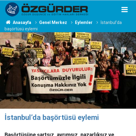
Anasayfa
Genel Merkez
Eylemler
İstanbul’da
başörtüsü eylemi
İstanbul’da başörtüsü eylemi
Başörtüsüne şartsız, ayrımsız, pazarlıksız ve