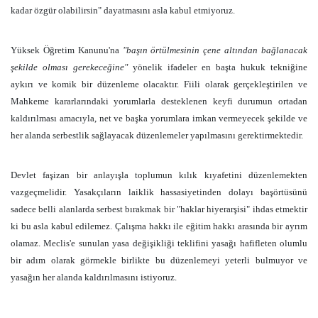
kadar özgür olabilirsin" dayatmasını asla kabul etmiyoruz.
Yüksek Öğretim Kanunu'na
"başın örtülmesinin çene altından bağlanacak
şekilde olması gerekeceğine"
yönelik ifadeler
en başta hukuk tekniğine
aykırı ve komik bir düzenleme olacaktır.
Fiili olarak gerçekleştirilen ve
Mahkeme kararlarındaki yorumlarla desteklenen keyfi durumun ortadan
kaldırılması amacıyla, net ve başka yorumlara imkan vermeyecek şekilde ve
her alanda serbestlik sağlayacak düzenlemeler yapılmasını gerektirmektedir.
Devlet faşizan bir anlayışla toplumun kılık kıyafetini düzenlemekten
vazgeçmelidir. Yasakçıların laiklik hassasiyetinden dolayı başörtüsünü
sadece belli alanlarda serbest bırakmak bir "haklar hiyerarşisi" ihdas etmektir
ki bu asla kabul edilemez. Çalışma hakkı ile eğitim hakkı arasında bir ayrım
olamaz. Meclis'e sunulan yasa değişikliği teklifini yasağı hafifleten olumlu
bir adım olarak görmekle birlikte bu düzenlemeyi yeterli bulmuyor ve
yasağın her alanda kaldırılmasını istiyoruz.