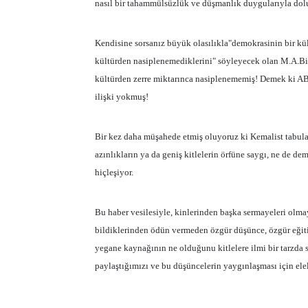
nasıl bir tahammülsüzlük ve düşmanlık duygularıyla dol
Kendisine sorsanız büyük olasılıkla"demokrasinin bir kü
kültürden nasiplenemediklerini" söyleyecek olan M.A.Bir
kültürden zerre miktarınca nasiplenememiş! Demek ki AB 
ilişki yokmuş!
Bir kez daha müşahede etmiş oluyoruz ki Kemalist tabular
azınlıkların ya da geniş kitlelerin örfüne saygı, ne de de
hiçleşiyor.
Bu haber vesilesiyle, kinlerinden başka sermayeleri olmay
bildiklerinden ödün vermeden özgür düşünce, özgür eğit
yegane kaynağının ne olduğunu kitlelere ilmi bir tarzda s
paylaştığımızı ve bu düşüncelerin yaygınlaşması için e