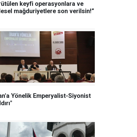
rütülen keyfi operasyonlara ve
tlesel mağduriyetlere son verilsin!”
ran'a Yönelik Emperyalist-Siyonist
dırı"