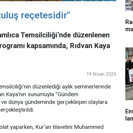
uluş reçetesidir"
Ra
ma
mlıca Temsilciliği’nde düzenlenen
programı kapsamında, Rıdvan Kaya
19 Nisan 2026
ilciliği'nin düzenlediği aylık seminerlerinde
an Kaya'nın sunumuyla ''Gündem
lke ve dünya gündeminde gerçekleşen olaylara
rçekleştirildi.
Em
lan
lat yaparken, Kur'an tilavetini Muhammed