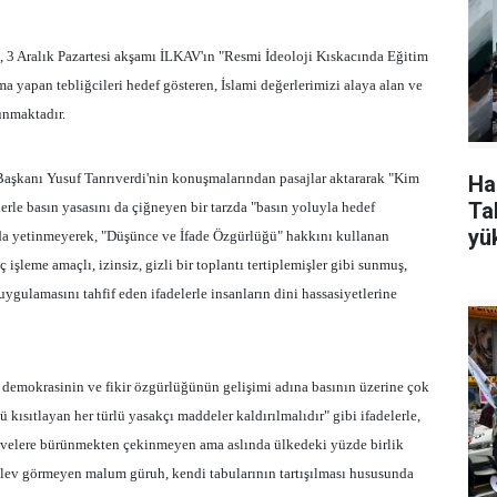
 3 Aralık Pazartesi akşamı İLKAV'ın "Resmi İdeoloji Kıskacında Eğitim
 yapan tebliğcileri hedef gösteren, İslami değerlerimizi alaya alan ve
unmaktadır.
kanı Yusuf Tanrıverdi'nin konuşmalarından pasajlar aktararak "Kim
Ha
Tak
lerle basın yasasını da çiğneyen bir tarzda "basın yoluyla hedef
yü
da yetinmeyerek, "Düşünce ve İfade Özgürlüğü" hakkını kullanan
işleme amaçlı, izinsiz, gizli bir toplantı tertiplemişler gibi sunmuş,
uygulamasını tahfif eden ifadelerle insanların dini hassasiyetlerine
e demokrasinin ve fikir özgürlüğünün gelişimi adına basının üzerine çok
ısıtlayan her türlü yasakçı maddeler kaldırılmalıdır" gibi ifadelerle,
svelere bürünmekten çekinmeyen ama aslında ülkedeki yüzde birlik
işlev görmeyen malum güruh, kendi tabularının tartışılması hususunda