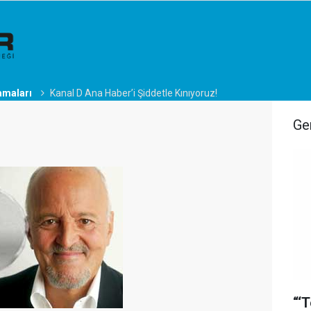
amaları
Kanal D Ana Haber’i Şiddetle Kınıyoruz!
Ge
“‘