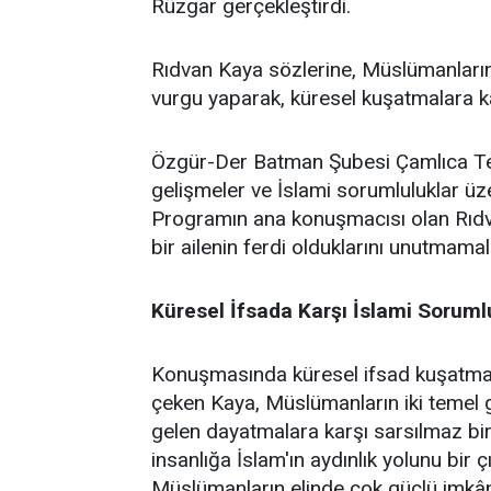
Rüzgar gerçekleştirdi.
Rıdvan Kaya sözlerine, Müslümanların 
vurgu yaparak, küresel kuşatmalara kar
Özgür-Der Batman Şubesi Çamlıca Temsi
gelişmeler ve İslami sorumluluklar üz
Programın ana konuşmacısı olan Rıdv
bir ailenin ferdi olduklarını unutmamalar
Küresel İfsada Karşı İslami Soruml
Konuşmasında küresel ifsad kuşatmasın
çeken Kaya, Müslümanların iki temel gö
gelen dayatmalara karşı sarsılmaz bir 
insanlığa İslam'ın aydınlık yolunu bir 
Müslümanların elinde çok güçlü imkânl