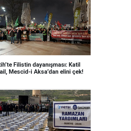
ih’te Filistin dayanışması: Katil
ail, Mescid-i Aksa’dan elini çek!