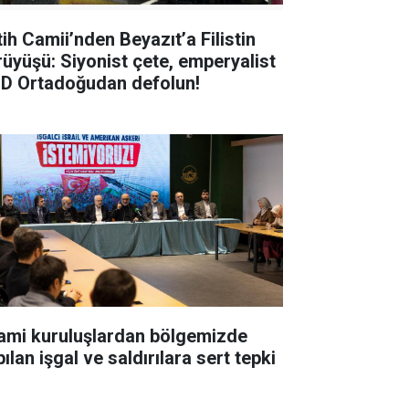
tih Camii’nden Beyazıt’a Filistin
rüyüşü: Siyonist çete, emperyalist
D Ortadoğudan defolun!
lami kuruluşlardan bölgemizde
ılan işgal ve saldırılara sert tepki