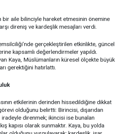
bir aile bilinciyle hareket etmesinin önemine
şı direniş ve kardeşlik mesajları verdi.
lciliği’nde gerçekleştirilen etkinlikte, güncel
erine kapsamlı değerlendirmeler yapıldı.
an Kaya, Müslümanların küresel ölçekte büyük
ı gerektiğini hatırlattı.
uluk
ın etkilerinin derinden hissedildiğine dikkat
revi olduğunu belirtti: Birincisi, dışarıdan
iradeyle direnmek; ikincisi ise bunalan
çıkış kapısı olarak sunmaktır. Kaya, bu yolda
ar olduğunu vurgulayarak; kardeşlik, isar