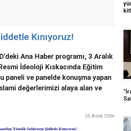
yü
ki
iddetle Kınıyoruz!
D’deki Ana Haber programı, 3 Aralık
Resmi İdeoloji Kıskacında Eğitim
ulu paneli ve panelde konuşma yapan
İslami değerlerimizi alaya alan ve
"İ
Sal
05 Aralık 2006
eline Yönelik Saldırısını Şiddetle Kınıyoruz!