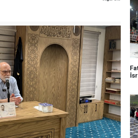
Fat
İsr