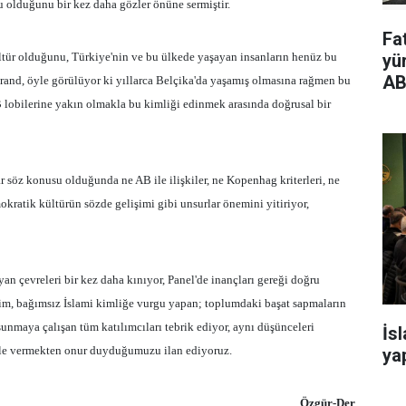
u olduğunu bir kez daha gözler önüne sermiştir.
Fa
ltür olduğunu, Türkiye'nin ve bu ülkede yaşayan insanların henüz bu
yü
AB
and, öyle görülüyor ki yıllarca Belçika'da yaşamış olmasına rağmen bu
lobilerine yakın olmakla bu kimliği edinmek arasında doğrusal bir
 söz konusu olduğunda ne AB ile ilişkiler, ne Kopenhag kriterleri, ne
mokratik kültürün sözde gelişimi gibi unsurlar önemini yitiriyor,
an çevreleri bir kez daha kınıyor, Panel'de inançları gereği doğru
im, bağımsız İslami kimliğe vurgu yapan; toplumdaki başat sapmaların
unmaya çalışan tüm katılımcıları tebrik ediyor, aynı düşünceleri
İs
lele vermekten onur duyduğumuzu ilan ediyoruz.
yap
Özgür-Der