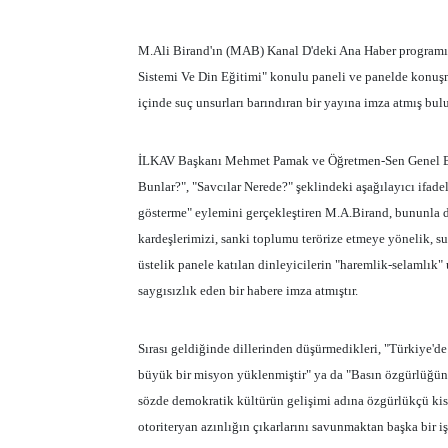
M.Ali Birand'ın (MAB) Kanal D'deki Ana Haber programı,
Sistemi Ve Din Eğitimi" konulu paneli ve panelde konuşma
içinde suç unsurları barındıran bir yayına imza atmış bul
İLKAV Başkanı Mehmet Pamak ve Öğretmen-Sen Genel Baş
Bunlar?", "Savcılar Nerede?" şeklindeki aşağılayıcı ifade
gösterme" eylemini gerçekleştiren M.A.Birand, bununla 
kardeşlerimizi, sanki toplumu terörize etmeye yönelik, suç 
üstelik panele katılan dinleyicilerin "haremlik-selamlık" 
saygısızlık eden bir habere imza atmıştır.
Sırası geldiğinde dillerinden düşürmedikleri, "Türkiye'd
büyük bir misyon yüklenmiştir" ya da "Basın özgürlüğünü k
sözde demokratik kültürün gelişimi adına özgürlükçü ki
otoriteryan azınlığın çıkarlarını savunmaktan başka bir 