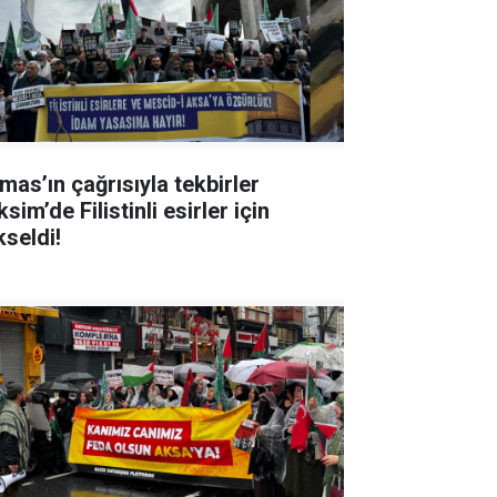
mas’ın çağrısıyla tekbirler
sim’de Filistinli esirler için
kseldi!