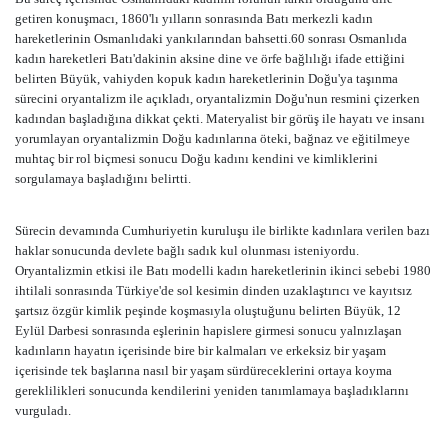
getiren konuşmacı, 1860'lı yılların sonrasında Batı merkezli kadın
hareketlerinin Osmanlıdaki yankılarından bahsetti.60 sonrası Osmanlıda
kadın hareketleri Batı'dakinin aksine dine ve örfe bağlılığı ifade ettiğini
belirten Büyük, vahiyden kopuk kadın hareketlerinin Doğu'ya taşınma
sürecini oryantalizm ile açıkladı, oryantalizmin Doğu'nun resmini çizerken
kadından başladığına dikkat çekti. Materyalist bir görüş ile hayatı ve insanı
yorumlayan oryantalizmin Doğu kadınlarına öteki, bağnaz ve eğitilmeye
muhtaç bir rol biçmesi sonucu Doğu kadını kendini ve kimliklerini
sorgulamaya başladığını belirtti.
Sürecin devamında Cumhuriyetin kuruluşu ile birlikte kadınlara verilen bazı
haklar sonucunda devlete bağlı sadık kul olunması isteniyordu.
Oryantalizmin etkisi ile Batı modelli kadın hareketlerinin ikinci sebebi 1980
ihtilali sonrasında Türkiye'de sol kesimin dinden uzaklaştırıcı ve kayıtsız
şartsız özgür kimlik peşinde koşmasıyla oluştuğunu belirten Büyük, 12
Eylül Darbesi sonrasında eşlerinin hapislere girmesi sonucu yalnızlaşan
kadınların hayatın içerisinde bire bir kalmaları ve erkeksiz bir yaşam
içerisinde tek başlarına nasıl bir yaşam sürdüreceklerini ortaya koyma
gereklilikleri sonucunda kendilerini yeniden tanımlamaya başladıklarını
vurguladı.