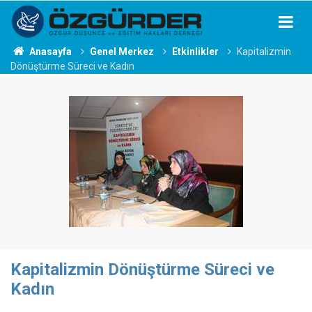
Anasayfa
Genel Merkez
Etkinlikler
Kapitalizmin
Dönüştürme Süreci ve Kadın
Kapitalizmin Dönüştürme Süreci ve
Kadın