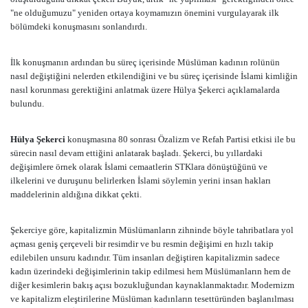
"ne olduğumuzu" yeniden ortaya koymamızın önemini vurgulayarak ilk
bölümdeki konuşmasını sonlandırdı.
İlk konuşmanın ardından bu süreç içerisinde Müslüman kadının rolünün
nasıl değiştiğini nelerden etkilendiğini ve bu süreç içerisinde İslami kimliğin
nasıl korunması gerektiğini anlatmak üzere Hülya Şekerci açıklamalarda
bulundu.
Hülya Şekerci
konuşmasına 80 sonrası Özalizm ve Refah Partisi etkisi ile bu
sürecin nasıl devam ettiğini anlatarak başladı. Şekerci, bu yıllardaki
değişimlere örnek olarak İslami cemaatlerin STKlara dönüştüğünü ve
ilkelerini ve duruşunu belirlerken İslami söylemin yerini insan hakları
maddelerinin aldığına dikkat çekti.
Şekerciye göre, kapitalizmin Müslümanların zihninde böyle tahribatlara yol
açması geniş çerçeveli bir resimdir ve bu resmin değişimi en hızlı takip
edilebilen unsuru kadındır. Tüm insanları değiştiren kapitalizmin sadece
kadın üzerindeki değişimlerinin takip edilmesi hem Müslümanların hem de
diğer kesimlerin bakış açısı bozukluğundan kaynaklanmaktadır. Modernizm
ve kapitalizm eleştirilerine Müslüman kadınların tesettüründen başlanılması