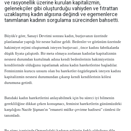
ve rasyonellik üzerine kurulan kapitalizmin,
gelenekçiler gibi oluşturduğu vahiyden ve fıtrattan
uzaklaşmış kadın algısına değindi ve egemenlerce
tanımlanan kadının sorgulama sürecinden bahsetti.
Büyük'e göre, Sanayi Devrimi sonrası kadın, burjuvanın üzerinde
planlamalar yaptığı bir nesne haline geldi. Bedenler ve görünüm üzerinde
hakimiyet rejimi oluşturmak isteyen burjuvazi , önce kadını fabrikalarda
düşük fiyata çalıştırdı. Bir meta olmaya zorlanan kadınlar kapitalizmin
nesnesi durumdan kurtulmak adına kendi bedenlerinin hakimiyetinin
kendilerinde olduğunu ispatlamak adına kadın hareketlerine başladılar.
Feminizmin kurucu unsuru olan bu hareketler özgürleşmek isteyen kadını
kapitalizmin nesnesi durumundan çıkarıp kendi kendilerinin kölesi
durumuna getirdi.
Batıdaki kadın hareketlerini anlayabilmek için bu süreci iyi bilmenin
gerekliliğine dikkat çeken konuşmacı, feminist hareketlerin günümüzdeki
karşılığını Nazife Şişman'ın "emaneti mülke çevirme hadisesi" cümlesi ile
tanımladı.
Bu süreç içerisinde Osmanlıdaki kadının rolünün farklı olduğunu dile