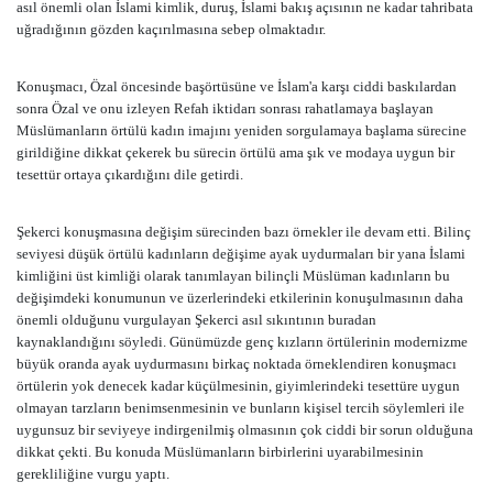
asıl önemli olan İslami kimlik, duruş, İslami bakış açısının ne kadar tahribata
uğradığının gözden kaçırılmasına sebep olmaktadır.
Konuşmacı, Özal öncesinde başörtüsüne ve İslam'a karşı ciddi baskılardan
sonra Özal ve onu izleyen Refah iktidarı sonrası rahatlamaya başlayan
Müslümanların örtülü kadın imajını yeniden sorgulamaya başlama sürecine
girildiğine dikkat çekerek bu sürecin örtülü ama şık ve modaya uygun bir
tesettür ortaya çıkardığını dile getirdi.
Şekerci konuşmasına değişim sürecinden bazı örnekler ile devam etti. Bilinç
seviyesi düşük örtülü kadınların değişime ayak uydurmaları bir yana İslami
kimliğini üst kimliği olarak tanımlayan bilinçli Müslüman kadınların bu
değişimdeki konumunun ve üzerlerindeki etkilerinin konuşulmasının daha
önemli olduğunu vurgulayan Şekerci asıl sıkıntının buradan
kaynaklandığını söyledi. Günümüzde genç kızların örtülerinin modernizme
büyük oranda ayak uydurmasını birkaç noktada örneklendiren konuşmacı
örtülerin yok denecek kadar küçülmesinin, giyimlerindeki tesettüre uygun
olmayan tarzların benimsenmesinin ve bunların kişisel tercih söylemleri ile
uygunsuz bir seviyeye indirgenilmiş olmasının çok ciddi bir sorun olduğuna
dikkat çekti. Bu konuda Müslümanların birbirlerini uyarabilmesinin
gerekliliğine vurgu yaptı.