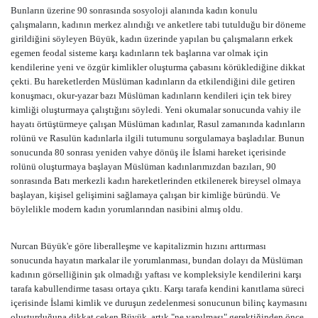
Bunların üzerine 90 sonrasında sosyoloji alanında kadın konulu
çalışmaların, kadının merkez alındığı ve anketlere tabi tutulduğu bir döneme
girildiğini söyleyen Büyük, kadın üzerinde yapılan bu çalışmaların erkek
egemen feodal sisteme karşı kadınların tek başlarına var olmak için
kendilerine yeni ve özgür kimlikler oluşturma çabasını körüklediğine dikkat
çekti. Bu hareketlerden Müslüman kadınların da etkilendiğini dile getiren
konuşmacı, okur-yazar bazı Müslüman kadınların kendileri için tek birey
kimliği oluşturmaya çalıştığını söyledi. Yeni okumalar sonucunda vahiy ile
hayatı örtüştürmeye çalışan Müslüman kadınlar, Rasul zamanında kadınların
rolünü ve Rasulün kadınlarla ilgili tutumunu sorgulamaya başladılar. Bunun
sonucunda 80 sonrası yeniden vahye dönüş ile İslami hareket içerisinde
rolünü oluşturmaya başlayan Müslüman kadınlarımızdan bazıları, 90
sonrasında Batı merkezli kadın hareketlerinden etkilenerek bireysel olmaya
başlayan, kişisel gelişimini sağlamaya çalışan bir kimliğe büründü. Ve
böylelikle modern kadın yorumlarından nasibini almış oldu.
Nurcan Büyük'e göre liberalleşme ve kapitalizmin hızını arttırması
sonucunda hayatın markalar ile yorumlanması, bundan dolayı da Müslüman
kadının görselliğinin şık olmadığı yaftası ve kompleksiyle kendilerini karşı
tarafa kabullendirme tasası ortaya çıktı. Karşı tarafa kendini kanıtlama süreci
içerisinde İslami kimlik ve duruşun zedelenmesi sonucunun bilinç kaymasını
oluşturduğuna dikkat çeken Büyük, artık "ne yapılması" gerektiğinden önce