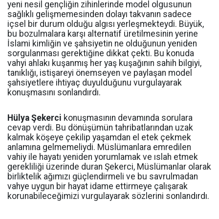
yeni nesil gençliğin zihinlerinde model olgusunun
sağlıklı gelişmemesinden dolayı takvanın sadece
içsel bir durum olduğu algısı yerleşmekteydi. Büyük,
bu bozulmalara karşı alternatif üretilmesinin yerine
İslami kimliğin ve şahsiyetin ne olduğunun yeniden
sorgulanması gerektiğine dikkat çekti. Bu konuda
vahyi ahlakı kuşanmış her yaş kuşağının sahih bilgiyi,
tanıklığı, istişareyi önemseyen ve paylaşan model
şahsiyetlere ihtiyaç duyulduğunu vurgulayarak
konuşmasını sonlandırdı.
Hülya Şekerci
konuşmasının devamında sorulara
cevap verdi. Bu dönüşümün tahribatlarından uzak
kalmak köşeye çekilip yaşamdan el etek çekmek
anlamına gelmemeliydi. Müslümanlara emredilen
vahiy ile hayatı yeniden yorumlamak ve ıslah etmek
gerekliliği üzerinde duran Şekerci, Müslümanlar olarak
birliktelik ağımızı güçlendirmeli ve bu savrulmadan
vahye uygun bir hayat idame ettirmeye çalışarak
korunabileceğimizi vurgulayarak sözlerini sonlandırdı.