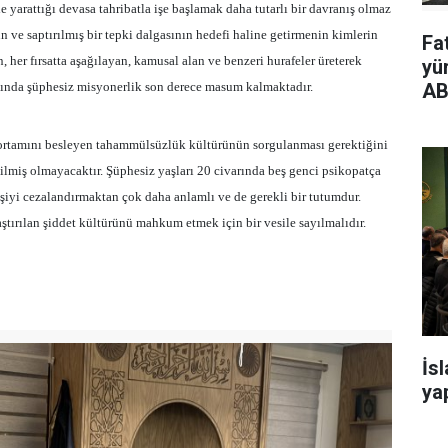
e yarattığı devasa tahribatla işe başlamak daha tutarlı bir davranış olmaz
ün ve saptırılmış bir tepki dalgasının hedefi haline getirmenin kimlerin
Fa
n, her fırsatta aşağılayan, kamusal alan ve benzeri hurafeler üreterek
yü
dığında şüphesiz misyonerlik son derece masum kalmaktadır.
AB
t ortamını besleyen tahammülsüzlük kültürünün sorgulanması gerektiğini
dilmiş olmayacaktır. Şüphesiz yaşları 20 civarında beş genci psikopatça
iyi cezalandırmaktan çok daha anlamlı ve de gerekli bir tutumdur.
ştırılan şiddet kültürünü mahkum etmek için bir vesile sayılmalıdır.
İs
yap