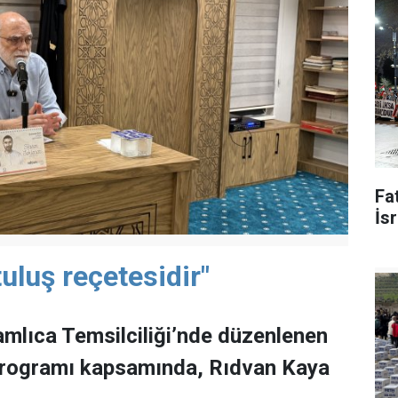
Fat
İsr
uluş reçetesidir"
mlıca Temsilciliği’nde düzenlenen
programı kapsamında, Rıdvan Kaya