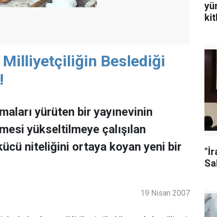
yü
ki
Milliyetçiliğin Beslediği
!
maları yürüten bir yayınevinin
lmesi yükseltilmeye çalışılan
kücü niteliğini ortaya koyan yeni bir
"İ
Sal
19 Nisan 2007