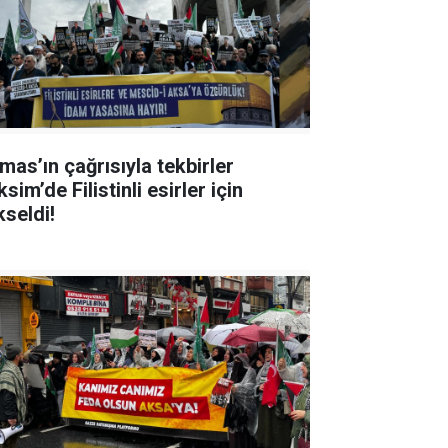
mas’ın çağrısıyla tekbirler
sim’de Filistinli esirler için
kseldi!