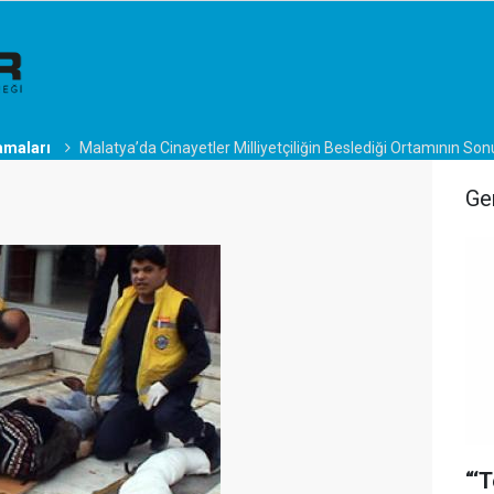
amaları
Malatya’da Cinayetler Milliyetçiliğin Beslediği Ortamının So
Ge
“‘