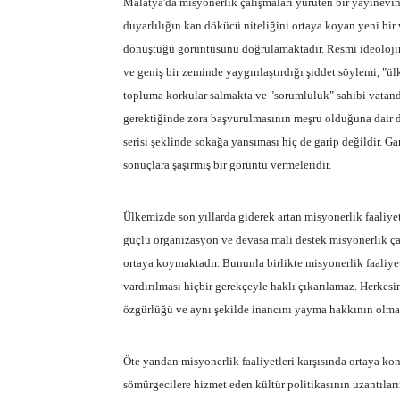
Malatya'da misyonerlik çalışmaları yürüten bir yayınevin
duyarlılığın kan dökücü niteliğini ortaya koyan yeni bir
dönüştüğü görüntüsünü doğrulamaktadır. Resmi ideolojini
ve geniş bir zeminde yaygınlaştırdığı şiddet söylemi, "ül
topluma korkular salmakta ve "sorumluluk" sahibi vatand
gerektiğinde zora başvurulmasının meşru olduğuna dair de
serisi şeklinde sokağa yansıması hiç de garip değildir. Ga
sonuçlara şaşırmış bir görüntü vermeleridir.
Ülkemizde son yıllarda giderek artan misyonerlik faaliye
güçlü organizasyon ve devasa mali destek misyonerlik ç
ortaya koymaktadır. Bununla birlikte misyonerlik faaliy
vardırılması hiçbir gerekçeyle haklı çıkarılamaz. Herkesi
özgürlüğü ve aynı şekilde inancını yayma hakkının olma
Öte yandan misyonerlik faaliyetleri karşısında ortaya kon
sömürgecilere hizmet eden kültür politikasının uzantıları