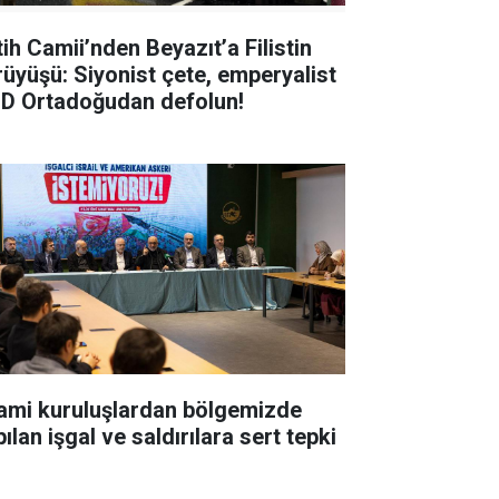
tih Camii’nden Beyazıt’a Filistin
rüyüşü: Siyonist çete, emperyalist
D Ortadoğudan defolun!
lami kuruluşlardan bölgemizde
ılan işgal ve saldırılara sert tepki