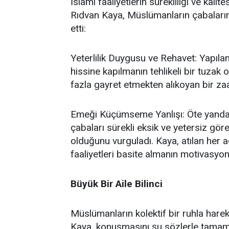
İslami faaliyetlerin sürekliliği ve kal
Rıdvan Kaya, Müslümanların çabalarında
etti:
Yeterlilik Duygusu ve Rehavet: Yapılan
hissine kapılmanın tehlikeli bir tuzak
fazla gayret etmekten alıkoyan bir za
Emeği Küçümseme Yanlışı: Öte yandan,
çabaları sürekli eksik ve yetersiz gö
olduğunu vurguladı. Kaya, atılan her a
faaliyetleri basite almanın motivasyon
Büyük Bir Aile Bilinci
Müslümanların kolektif bir ruhla hare
Kaya, konuşmasını şu sözlerle tamamla