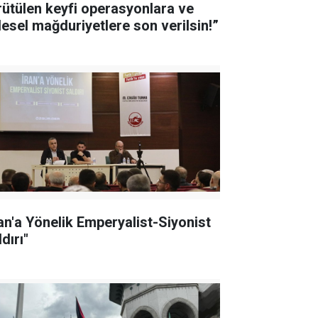
rütülen keyfi operasyonlara ve
tlesel mağduriyetlere son verilsin!”
ran'a Yönelik Emperyalist-Siyonist
dırı"