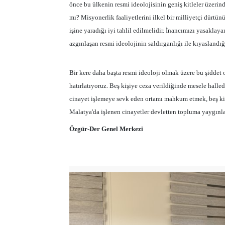
önce bu ülkenin resmi ideolojisinin geniş kitleler üzerind
mı? Misyonerlik faaliyetlerini ilkel bir milliyetçi dürtün
işine yaradığı iyi tahlil edilmelidir. İnancımızı yasaklaya
azgınlaşan resmi ideolojinin saldırganlığı ile kıyaslan
Bir kere daha başta resmi ideoloji olmak üzere bu şidde
hatırlatıyoruz. Beş kişiye ceza verildiğinde mesele halle
cinayet işlemeye sevk eden ortamı mahkum etmek, beş kiş
Malatya'da işlenen cinayetler devletten topluma yaygınla
Özgür-Der Genel Merkezi