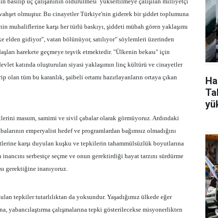
in basılıp üç çalışanının öldürülmesi yükseltilmeye çalışılan milliyetçi
 vahşet olmuştur. Bu cinayetler Türkiye'nin giderek bir şiddet toplumuna
n muhaliflerine karşı her türlü baskıyı, şiddeti mübah gören yaklaşımı
ke elden gidiyor", vatan bölünüyor, satılıyor" söylemleri üzerinden
aşları harekete geçmeye teşvik etmektedir. "Ülkenin bekası" için
vlet katında oluşturulan siyasi yaklaşımın linç kültürü ve cinayetler
rip olan tüm bu karanlık, şaibeli ortamı hazırlayanların ortaya çıkan
Ha
Tak
yü
tlerini masum, samimi ve sivil çabalar olarak görmüyoruz. Ardındaki
abalarının emperyalist hedef ve programlardan bağımsız olmadığını
etlerine karşı duyulan kuşku ve tepkilerin tahammülsüzlük boyutlarına
n inancını serbestçe seçme ve onun gerektirdiği hayat tarzını sürdürme
sı gerektiğine inanıyoruz.
ulan tepkiler tutarlılıktan da yoksundur. Yaşadığımız ülkede eğer
na, yabancılaştırma çalışmalarına tepki gösterilecekse misyonerlikten