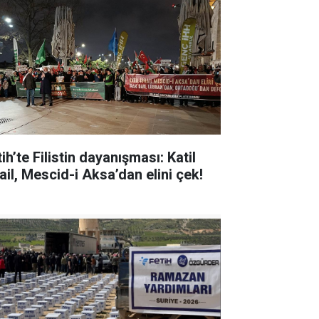
ih’te Filistin dayanışması: Katil
ail, Mescid-i Aksa’dan elini çek!