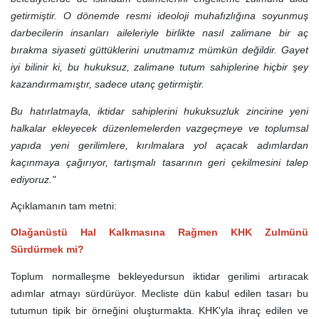
getirmiştir. O dönemde resmi ideoloji muhafızlığına soyunmuş
darbecilerin insanları aileleriyle birlikte nasıl zalimane bir aç
bırakma siyaseti güttüklerini unutmamız mümkün değildir. Gayet
iyi bilinir ki, bu hukuksuz, zalimane tutum sahiplerine hiçbir şey
kazandırmamıştır, sadece utanç getirmiştir.
Bu hatırlatmayla, iktidar sahiplerini hukuksuzluk zincirine yeni
halkalar ekleyecek düzenlemelerden vazgeçmeye ve toplumsal
yapıda yeni gerilimlere, kırılmalara yol açacak adımlardan
kaçınmaya çağırıyor, tartışmalı tasarının geri çekilmesini talep
ediyoruz."
Açıklamanın tam metni:
Olağanüstü Hal Kalkmasına Rağmen KHK Zulmünü
Sürdürmek mi?
Toplum normalleşme bekleyedursun iktidar gerilimi artıracak
adımlar atmayı sürdürüyor. Mecliste dün kabul edilen tasarı bu
tutumun tipik bir örneğini oluşturmakta. KHK'yla ihraç edilen ve