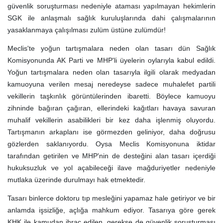
güvenlik soruşturması nedeniyle ataması yapılmayan hekimlerin
SGK ile anlaşmalı sağlık kuruluşlarında dahi çalışmalarının
yasaklanmaya çalışılması zulüm üstüne zulümdür!
Meclis'te yoğun tartışmalara neden olan tasarı dün Sağlık
Komisyonunda AK Parti ve MHP'li üyelerin oylarıyla kabul edildi.
Yoğun tartışmalara neden olan tasarıyla ilgili olarak medyadan
kamuoyuna verilen mesaj neredeyse sadece muhalefet partili
vekillerin taşkınlık görüntülerinden ibaretti. Böylece kamuoyu
zihninde bağıran çağıran, ellerindeki kağıtları havaya savuran
muhalif vekillerin asabilikleri bir kez daha işlenmiş oluyordu.
Tartışmanın arkaplanı ise görmezden geliniyor, daha doğrusu
gözlerden saklanıyordu. Oysa Meclis Komisyonuna iktidar
tarafından getirilen ve MHP'nin de desteğini alan tasarı içerdiği
hukuksuzluk ve yol açabileceği ilave mağduriyetler nedeniyle
mutlaka üzerinde durulmayı hak etmektedir.
Tasarı binlerce doktoru tıp mesleğini yapamaz hale getiriyor ve bir
anlamda işsizliğe, açlığa mahkum ediyor. Tasarıya göre gerek
KHK ile kamudan ihraç edilen, gerekse de güvenlik soruşturması