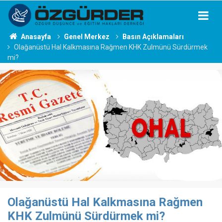
Anasayfa
Genel Merkez
Basın Açıklamaları
Olağanüstü Hal Kalkmasına Rağmen KHK Zulmünü Sürdürmek
mi?
Olağanüstü Hal Kalkmasına Rağmen
KHK Zulmünü Sürdürmek mi?