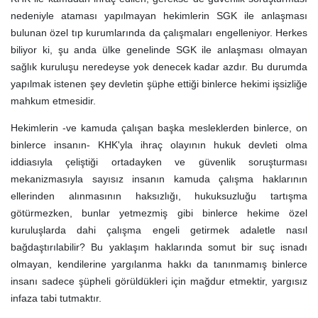
nedeniyle ataması yapılmayan hekimlerin SGK ile anlaşması
bulunan özel tıp kurumlarında da çalışmaları engelleniyor. Herkes
biliyor ki, şu anda ülke genelinde SGK ile anlaşması olmayan
sağlık kuruluşu neredeyse yok denecek kadar azdır. Bu durumda
yapılmak istenen şey devletin şüphe ettiği binlerce hekimi işsizliğe
mahkum etmesidir.
Hekimlerin -ve kamuda çalışan başka mesleklerden binlerce, on
binlerce insanın- KHK'yla ihraç olayının hukuk devleti olma
iddiasıyla çeliştiği ortadayken ve güvenlik soruşturması
mekanizmasıyla sayısız insanın kamuda çalışma haklarının
ellerinden alınmasının haksızlığı, hukuksuzluğu tartışma
götürmezken, bunlar yetmezmiş gibi binlerce hekime özel
kuruluşlarda dahi çalışma engeli getirmek adaletle nasıl
bağdaştırılabilir? Bu yaklaşım haklarında somut bir suç isnadı
olmayan, kendilerine yargılanma hakkı da tanınmamış binlerce
insanı sadece şüpheli görüldükleri için mağdur etmektir, yargısız
infaza tabi tutmaktır.