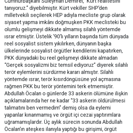
Cumhurbaşkanı Süleyman Demirel, “Kürt realitesini
tanıyoruz.” diyebilmiştir. Kürt vekiller SHP’den
milletvekili seçilerek HEP adıyla mecliste grup olarak
siyaset yapma imkânı doğmuşken PKK meclisteki bu
olumlu gelişmeyi dikkate almamış silahlı yöntemde
ısrar etmiştir. Üstelik ’90’lı yılların başında tüm dünyada
reel sosyalist sistem yıkılırken, dünyanın başka
ülkelerinde sosyalist örgütler kendilerini kapatırken,
PKK dünyadaki bu reel gelişmeyi dikkate almadan
“Gerçek sosyalizmi biz temsil ediyoruz” diyerek silahlı
terör eylemlerini sürdürme kararı almıştır. Silahlı
yöntemde ısrar, terör kısırdöngüsüne yol açmasına
rağmen PKK bu terör yöntemini terk etmemiştir.
Abdullah Öcalan o günlerde 33 askerin ölümüne ilişkin
açıklamalarında her ne kadar “33 askerin öldürülmesi
talimatını ben vermedim” demiş olsa da eylemi
yapanlar kınanmamış ve örgüt içi cezai yaptırımlara
uğramamışlardır. Üç aylık sürecin sonunda Abdullah
Öcalan’ın ateşkes ilanıyla yaptığı bu girişimi, örgüt