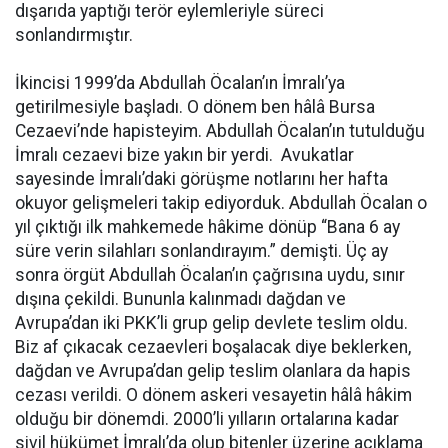
dışarıda yaptığı terör eylemleriyle süreci
sonlandırmıştır.
İkincisi 1999’da Abdullah Öcalan’ın İmralı’ya
getirilmesiyle başladı. O dönem ben hâlâ Bursa
Cezaevi’nde hapisteyim. Abdullah Öcalan’ın tutulduğu
İmralı cezaevi bize yakın bir yerdi. Avukatlar
sayesinde İmralı’daki görüşme notlarını her hafta
okuyor gelişmeleri takip ediyorduk. Abdullah Öcalan o
yıl çıktığı ilk mahkemede hâkime dönüp “Bana 6 ay
süre verin silahları sonlandırayım.” demişti. Üç ay
sonra örgüt Abdullah Öcalan’ın çağrısına uydu, sınır
dışına çekildi. Bununla kalınmadı dağdan ve
Avrupa’dan iki PKK’li grup gelip devlete teslim oldu.
Biz af çıkacak cezaevleri boşalacak diye beklerken,
dağdan ve Avrupa’dan gelip teslim olanlara da hapis
cezası verildi. O dönem askeri vesayetin hâlâ hâkim
olduğu bir dönemdi. 2000’li yılların ortalarına kadar
sivil hükümet İmralı’da olup bitenler üzerine açıklama