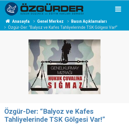
Anasayfa
Genel Merkez
Basın Açıklamaları
Özgür-Der: “Balyoz ve Kafes Tahliyelerinde TSK Gölgesi Var!”
Özgür-Der: “Balyoz ve Kafes
Tahliyelerinde TSK Gölgesi Var!”