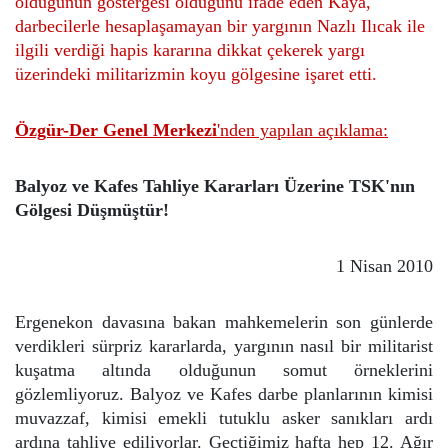
olduğunun göstergesi olduğunu ifade eden Kaya,
darbecilerle hesaplaşamayan bir yargının Nazlı Ilıcak ile
ilgili verdiği hapis kararına dikkat çekerek yargı
üzerindeki militarizmin koyu gölgesine işaret etti.
Özgür-Der Genel Merkezi
'nden yapılan açıklama:
Balyoz ve Kafes Tahliye Kararları Üzerine TSK'nın
Gölgesi Düşmüştür!
1 Nisan 2010
Ergenekon davasına bakan mahkemelerin son günlerde
verdikleri sürpriz kararlarda, yargının nasıl bir militarist
kuşatma altında olduğunun somut örneklerini
gözlemliyoruz. Balyoz ve Kafes darbe planlarının kimisi
muvazzaf, kimisi emekli tutuklu asker sanıkları ardı
ardına tahliye ediliyorlar. Geçtiğimiz hafta hep 12. Ağır