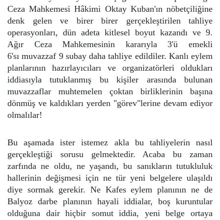
Ceza Mahkemesi Hâkimi Oktay Kuban'ın nöbetçiliğine
denk gelen ve birer birer gerçekleştirilen tahliye
operasyonları, dün adeta kitlesel boyut kazandı ve 9.
Ağır Ceza Mahkemesinin kararıyla 3'ü emekli
6'sı muvazzaf 9 subay daha tahliye edildiler. Kanlı eylem
planlarının hazırlayıcıları ve organizatörleri oldukları
iddiasıyla tutuklanmış bu kişiler arasında bulunan
muvazzaflar muhtemelen çoktan birliklerinin başına
dönmüş ve kaldıkları yerden "görev"lerine devam ediyor
olmalılar!
Bu aşamada ister istemez akla bu tahliyelerin nasıl
gerçekleştiği sorusu gelmektedir. Acaba bu zaman
zarfında ne oldu, ne yaşandı, bu sanıkların tutukluluk
hallerinin değişmesi için ne tür yeni belgelere ulaşıldı
diye sormak gerekir. Ne Kafes eylem planının ne de
Balyoz darbe planının hayali iddialar, boş kuruntular
olduğuna dair hiçbir somut iddia, yeni belge ortaya