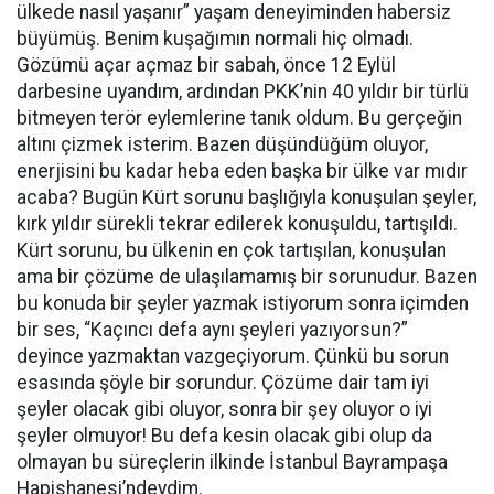
ülkede nasıl yaşanır” yaşam deneyiminden habersiz
büyümüş. Benim kuşağımın normali hiç olmadı.
Gözümü açar açmaz bir sabah, önce 12 Eylül
darbesine uyandım, ardından PKK’nin 40 yıldır bir türlü
bitmeyen terör eylemlerine tanık oldum. Bu gerçeğin
altını çizmek isterim. Bazen düşündüğüm oluyor,
enerjisini bu kadar heba eden başka bir ülke var mıdır
acaba? Bugün Kürt sorunu başlığıyla konuşulan şeyler,
kırk yıldır sürekli tekrar edilerek konuşuldu, tartışıldı.
Kürt sorunu, bu ülkenin en çok tartışılan, konuşulan
ama bir çözüme de ulaşılamamış bir sorunudur. Bazen
bu konuda bir şeyler yazmak istiyorum sonra içimden
bir ses, “Kaçıncı defa aynı şeyleri yazıyorsun?”
deyince yazmaktan vazgeçiyorum. Çünkü bu sorun
esasında şöyle bir sorundur. Çözüme dair tam iyi
şeyler olacak gibi oluyor, sonra bir şey oluyor o iyi
şeyler olmuyor! Bu defa kesin olacak gibi olup da
olmayan bu süreçlerin ilkinde İstanbul Bayrampaşa
Hapishanesi’ndeydim.