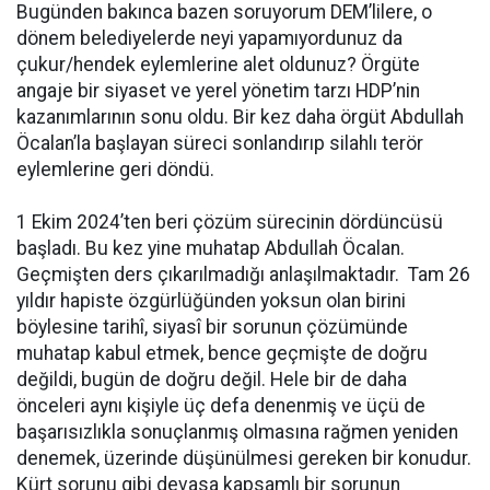
Bugünden bakınca bazen soruyorum DEM’lilere, o
dönem belediyelerde neyi yapamıyordunuz da
çukur/hendek eylemlerine alet oldunuz? Örgüte
angaje bir siyaset ve yerel yönetim tarzı HDP’nin
kazanımlarının sonu oldu. Bir kez daha örgüt Abdullah
Öcalan’la başlayan süreci sonlandırıp silahlı terör
eylemlerine geri döndü.
1 Ekim 2024’ten beri çözüm sürecinin dördüncüsü
başladı. Bu kez yine muhatap Abdullah Öcalan.
Geçmişten ders çıkarılmadığı anlaşılmaktadır. Tam 26
yıldır hapiste özgürlüğünden yoksun olan birini
böylesine tarihî, siyasî bir sorunun çözümünde
muhatap kabul etmek, bence geçmişte de doğru
değildi, bugün de doğru değil. Hele bir de daha
önceleri aynı kişiyle üç defa denenmiş ve üçü de
başarısızlıkla sonuçlanmış olmasına rağmen yeniden
denemek, üzerinde düşünülmesi gereken bir konudur.
Kürt sorunu gibi devasa kapsamlı bir sorunun