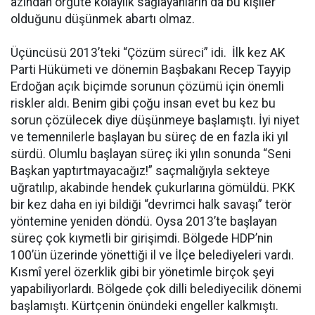
azından örgüte kolaylık sağlayanların da bu kişiler
olduğunu düşünmek abartı olmaz.
Üçüncüsü 2013’teki “Çözüm süreci” idi. İlk kez AK
Parti Hükümeti ve dönemin Başbakanı Recep Tayyip
Erdoğan açık biçimde sorunun çözümü için önemli
riskler aldı. Benim gibi çoğu insan evet bu kez bu
sorun çözülecek diye düşünmeye başlamıştı. İyi niyet
ve temennilerle başlayan bu süreç de en fazla iki yıl
sürdü. Olumlu başlayan süreç iki yılın sonunda “Seni
Başkan yaptırtmayacağız!” saçmalığıyla sekteye
uğratılıp, akabinde hendek çukurlarına gömüldü. PKK
bir kez daha en iyi bildiği “devrimci halk savaşı” terör
yöntemine yeniden döndü. Oysa 2013’te başlayan
süreç çok kıymetli bir girişimdi. Bölgede HDP’nin
100’ün üzerinde yönettiği il ve İlçe belediyeleri vardı.
Kısmî yerel özerklik gibi bir yönetimle birçok şeyi
yapabiliyorlardı. Bölgede çok dilli belediyecilik dönemi
başlamıştı. Kürtçenin önündeki engeller kalkmıştı.