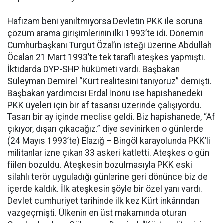
Hafızam beni yanıltmıyorsa Devletin PKK ile soruna
çözüm arama girişimlerinin ilki 1993’te idi. Dönemin
Cumhurbaşkanı Turgut Özal’ın isteği üzerine Abdullah
Öcalan 21 Mart 1993’te tek taraflı ateşkes yapmıştı.
İktidarda DYP-SHP hükümeti vardı. Başbakan
Süleyman Demirel “Kürt realitesini tanıyoruz” demişti.
Başbakan yardımcısı Erdal İnönü ise hapishanedeki
PKK üyeleri için bir af tasarısı üzerinde çalışıyordu.
Tasarı bir ay içinde meclise geldi. Biz hapishanede, “Af
çıkıyor, dışarı çıkacağız.” diye sevinirken o günlerde
(24 Mayıs 1993’te) Elazığ – Bingöl karayolunda PKK’li
militanlar izne çıkan 33 askeri katletti. Ateşkes o gün
fiilen bozuldu. Ateşkesin bozulmasıyla PKK eski
silahlı terör uyguladığı günlerine geri dönünce biz de
içerde kaldık. İlk ateşkesin şöyle bir özel yanı vardı.
Devlet cumhuriyet tarihinde ilk kez Kürt inkârından
vazgeçmişti. Ülkenin en üst makamında oturan