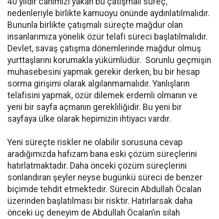
40 yıldır canımızı yakan bu çatışmalı süreç,
nedenleriyle birlikte kamuoyu önünde aydınlatılmalıdır.
Bununla birlikte çatışmalı süreçte mağdur olan
insanlarımıza yönelik özür telafi süreci başlatılmalıdır.
Devlet, savaş çatışma dönemlerinde mağdur olmuş
yurttaşlarını korumakla yükümlüdür. Sorunlu geçmişin
muhasebesini yapmak gerekir derken, bu bir hesap
sorma girişimi olarak algılanmamalıdır. Yanlışların
telafisini yapmak, özür dilemek erdemli olmanın ve
yeni bir sayfa açmanın gerekliliğidir. Bu yeni bir
sayfaya ülke olarak hepimizin ihtiyacı vardır.
Yeni süreçte riskler ne olabilir sorusuna cevap
aradığımızda hafızam bana eski çözüm süreçlerini
hatırlatmaktadır. Daha önceki çözüm süreçlerini
sonlandıran şeyler neyse bugünkü süreci de benzer
biçimde tehdit etmektedir. Sürecin Abdullah Öcalan
üzerinden başlatılması bir risktir. Hatırlarsak daha
önceki üç deneyim de Abdullah Öcalan’ın silah