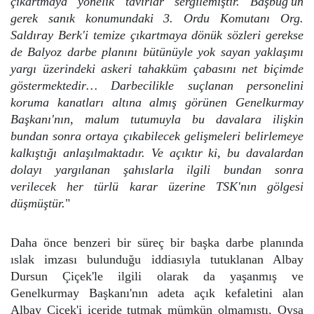
çıkartmaya yönelik tavırlar sergilemiştir. Başbuğ'un
gerek sanık konumundaki 3. Ordu Komutanı Org.
Saldıray Berk'i temize çıkartmaya dönük sözleri gerekse
de Balyoz darbe planını bütünüyle yok sayan yaklaşımı
yargı üzerindeki askeri tahakküm çabasını net biçimde
göstermektedir… Darbecilikle suçlanan personelini
koruma kanatları altına almış görünen Genelkurmay
Başkanı'nın, malum tutumuyla bu davalara ilişkin
bundan sonra ortaya çıkabilecek gelişmeleri belirlemeye
kalkıştığı anlaşılmaktadır. Ve açıktır ki, bu davalardan
dolayı yargılanan şahıslarla ilgili bundan sonra
verilecek her türlü karar üzerine TSK'nın gölgesi
düşmüştür.
"
Daha önce benzeri bir süreç bir başka darbe planında
ıslak imzası bulunduğu iddiasıyla tutuklanan Albay
Dursun Çiçek'le ilgili olarak da yaşanmış ve
Genelkurmay Başkanı'nın adeta açık kefaletini alan
Albay Çiçek'i içeride tutmak mümkün olmamıştı. Oysa