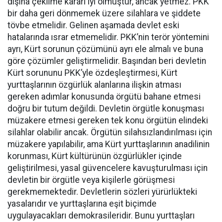
dışına çekilme kararı iyi olmuştur, ancak yetmez. PKK
bir daha geri dönmemek üzere silahlara ve şiddete
tövbe etmelidir. Gelinen aşamada devlet eski
hatalarında ısrar etmemelidir. PKK’nin terör yöntemini
ayrı, Kürt sorunun çözümünü ayrı ele almalı ve buna
göre çözümler geliştirmelidir. Başından beri devletin
Kürt sorununu PKK’yle özdeşleştirmesi, Kürt
yurttaşlarının özgürlük alanlarına ilişkin atması
gereken adımlar konusunda örgütü bahane etmesi
doğru bir tutum değildi. Devletin örgütle konuşması
müzakere etmesi gereken tek konu örgütün elindeki
silahlar olabilir ancak. Örgütün silahsızlandırılması için
müzakere yapılabilir, ama Kürt yurttaşlarının anadilinin
korunması, Kürt kültürünün özgürlükler içinde
geliştirilmesi, yasal güvencelere kavuşturulması için
devletin bir örgütle veya kişilerle görüşmesi
gerekmemektedir. Devletlerin sözleri yürürlükteki
yasalarıdır ve yurttaşlarına eşit biçimde
uygulayacakları demokrasileridir. Bunu yurttaşları