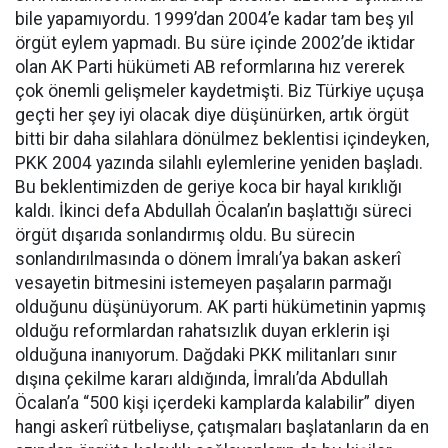
bile yapamıyordu. 1999’dan 2004’e kadar tam beş yıl
örgüt eylem yapmadı. Bu süre içinde 2002’de iktidar
olan AK Parti hükümeti AB reformlarına hız vererek
çok önemli gelişmeler kaydetmişti. Biz Türkiye uçuşa
geçti her şey iyi olacak diye düşünürken, artık örgüt
bitti bir daha silahlara dönülmez beklentisi içindeyken,
PKK 2004 yazında silahlı eylemlerine yeniden başladı.
Bu beklentimizden de geriye koca bir hayal kırıklığı
kaldı. İkinci defa Abdullah Öcalan’ın başlattığı süreci
örgüt dışarıda sonlandırmış oldu. Bu sürecin
sonlandırılmasında o dönem İmralı’ya bakan askerî
vesayetin bitmesini istemeyen paşaların parmağı
olduğunu düşünüyorum. AK parti hükümetinin yapmış
olduğu reformlardan rahatsızlık duyan erklerin işi
olduğuna inanıyorum. Dağdaki PKK militanları sınır
dışına çekilme kararı aldığında, İmralı’da Abdullah
Öcalan’a “500 kişi içerdeki kamplarda kalabilir” diyen
hangi askerî rütbeliyse, çatışmaları başlatanların da en