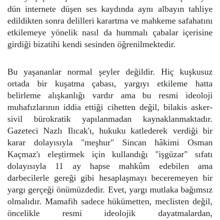
dün internete düşen ses kaydında aynı albayın tahliye
edildikten sonra delilleri karartma ve mahkeme safahatını
etkilemeye yönelik nasıl da hummalı çabalar içerisine
girdiği bizatihi kendi sesinden öğrenilmektedir.
Bu yaşananlar normal şeyler değildir. Hiç kuşkusuz
ortada bir kuşatma çabası, yargıyı etkileme hatta
belirleme alışkanlığı vardır ama bu resmi ideoloji
muhafızlarının iddia ettiği cihetten değil, bilakis asker-
sivil bürokratik yapılanmadan kaynaklanmaktadır.
Gazeteci Nazlı Ilıcak'ı, hukuku katlederek verdiği bir
karar dolayısıyla "meşhur" Sincan hâkimi Osman
Kaçmaz'ı eleştirmek için kullandığı "işgüzar" sıfatı
dolayısıyla 11 ay hapse mahkûm edebilen ama
darbecilerle gereği gibi hesaplaşmayı beceremeyen bir
yargı gerçeği önümüzdedir. Evet, yargı mutlaka bağımsız
olmalıdır. Mamafih sadece hükümetten, meclisten değil,
öncelikle resmi ideolojik dayatmalardan,