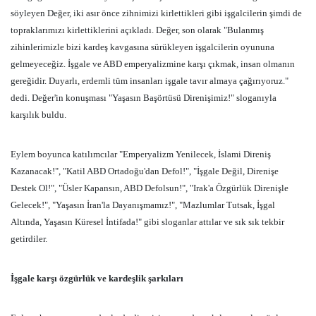
söyleyen Değer, iki asır önce zihnimizi kirlettikleri gibi işgalcilerin şimdi de
topraklarımızı kirlettiklerini açıkladı. Değer, son olarak "Bulanmış
zihinlerimizle bizi kardeş kavgasına sürükleyen işgalcilerin oyununa
gelmeyeceğiz. İşgale ve ABD emperyalizmine karşı çıkmak, insan olmanın
gereğidir. Duyarlı, erdemli tüm insanları işgale tavır almaya çağırıyoruz."
dedi. Değer'in konuşması "Yaşasın Başörtüsü Direnişimiz!" sloganıyla
karşılık buldu.
Eylem boyunca katılımcılar "Emperyalizm Yenilecek, İslami Direniş
Kazanacak!", "Katil ABD Ortadoğu'dan Defol!", "İşgale Değil, Direnişe
Destek Ol!", "Üsler Kapansın, ABD Defolsun!", "Irak'a Özgürlük Direnişle
Gelecek!", "Yaşasın İran'la Dayanışmamız!", "Mazlumlar Tutsak, İşgal
Altında, Yaşasın Küresel İntifada!" gibi sloganlar attılar ve sık sık tekbir
getirdiler.
İşgale karşı özgürlük ve kardeşlik şarkıları