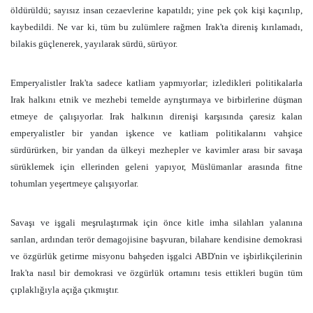
öldürüldü; sayısız insan cezaevlerine kapatıldı; yine pek çok kişi kaçırılıp,
kaybedildi. Ne var ki, tüm bu zulümlere rağmen Irak'ta direniş kırılamadı,
bilakis güçlenerek, yayılarak sürdü, sürüyor.
Emperyalistler Irak'ta sadece katliam yapmıyorlar; izledikleri politikalarla
Irak halkını etnik ve mezhebi temelde ayrıştırmaya ve birbirlerine düşman
etmeye de çalışıyorlar. Irak halkının direnişi karşısında çaresiz kalan
emperyalistler bir yandan işkence ve katliam politikalarını vahşice
sürdürürken, bir yandan da ülkeyi mezhepler ve kavimler arası bir savaşa
sürüklemek için ellerinden geleni yapıyor, Müslümanlar arasında fitne
tohumları yeşertmeye çalışıyorlar.
Savaşı ve işgali meşrulaştırmak için önce kitle imha silahları yalanına
sarılan, ardından terör demagojisine başvuran, bilahare kendisine demokrasi
ve özgürlük getirme misyonu bahşeden işgalci ABD'nin ve işbirlikçilerinin
Irak'ta nasıl bir demokrasi ve özgürlük ortamını tesis ettikleri bugün tüm
çıplaklığıyla açığa çıkmıştır.