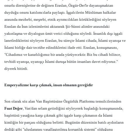
onurlu direnişlerine de değinen Eraslan, Özgür-Der'le dayanışmaktan
duyduğu onuru katılımcılarla paylaştı. İşgalcilerin Müslüman halkalar
arasında mezhebi, meşrebi, etnik ayrımcılıkları körüklediğini söyleyen
Eraslan da İran izlenimlerini aktararak Şii-Sünni alimler arasındaki
yakınlaşma ve diyalogun ümit verici olduğunu söyledi. İnsanlık dışı işgali
lanetlediklerini söyleyen Eraslan, bu süreçte İslami cihada, İslami uyanışa ve
İslami birliğe dair tecrübe edindiklerini ifade etti. Eraslan, konuşmasını,
"Cihadımız ve kararlılığımız bir arada yürüyecektir. Biz bu cihadi bilince,
tevhidi uyanışa, uyanışçı İslami duruşa bütün insanları davet ediyoruz."
diyerek bitirdi.
Emperyalizme karşı çıkmak, insan olmanın gereğidir
Son olarak söz alan Van Başörtüsüne Özgürlük Platformu temsilcilerinden
Fuat Değer
, Van'dan selam getirdiğini söyleyerek başladığı konuşmasında,
başörtüsü yasağına karşı çıkmak gibi işgale karşı çıkmanın da İslami
kimliğin bir parçası olduğunu belirtti. Bugünün düzeninin batılı aydınların
dediği gibi "uluslararası yasallaştırılmış korsanlık sistemi" olduğunu