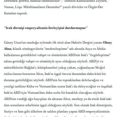
Direnmek Şereftir, İdamlar Durdurulsun!", "Direnen Kadınlarımız Zeyneb,
Vassan, Liqa: Müslümanların Onurudur!" yazılı dövizler ve Özgür-Der
flamaları taşındı.
"Irak direnişi emperyalizmin ilerleyişini durdurmuştur"
Güney Uzun'un sunduğu eylemde ilk sözü alan Haksöz Dergisi yazarı
Oktay
Altın
, klasik sömürgecilerin "medenileştirme" adı altında Asya ve Afrika
halkalarına getirdikleri vahşet ve sömürünün ABD'nin Irak'ı "özgürleştirme"
adına getirdiği vahşet ve sömürüyle aynı olduğunu söyledi. ABD'yi ve
müttefiklerini Bağdat'ı, kütüphaneleri yakıp yakan, yağmalayan Moğol
istilacılarına benzeten Altın, Irak'ın işgal öncesi durumdan daha kötü bir
duruma getirildiğini söyledi. ABD'nin bu topraklardan defolacağını ve
yenilgi tarihine Küba ve Vietnam'dan sonra Irak'ı da ekleyeceğini ve inşallah
Irak'ın ABD için Vietnam'dan daha zorlu bir bataklık olacağını söyledi.
ABD'nin verdiği ağır kayıpları da aktaran Altın, mezhep ya da etnik Irak'taki
tüm sorunların sebebinin işgal olduğunu söyledi. Son olarak Irak direnişinin,
Suriye ve İran gibi ülkelere de saldırı planları yapan ABD emperyalizminin