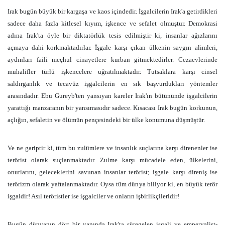
Irak bugün büyük bir kargaşa ve kaos içindedir. İşgalcilerin Irak'a getirdikleri
sadece daha fazla kitlesel kıyım, işkence ve sefalet olmuştur. Demokrasi
adına Irak'ta öyle bir diktatörlük tesis edilmiştir ki, insanlar ağızlarını
açmaya dahi korkmaktadırlar. İşgale karşı çıkan ülkenin saygın alimleri,
aydınları faili meçhul cinayetlere kurban gitmektedirler. Cezaevlerinde
muhalifler türlü işkencelere uğratılmaktadır. Tutsaklara karşı cinsel
saldırganlık ve tecavüz işgalcilerin en sık başvurdukları yöntemler
arasındadır. Ebu Gureyb'ten yansıyan kareler Irak'ın bütününde işgalcilerin
yarattığı manzaranın bir yansımasıdır sadece. Kısacası Irak bugün korkunun,
açlığın, sefaletin ve ölümün pençesindeki bir ülke konumuna düşmüştür.
Ve ne gariptir ki, tüm bu zulümlere ve insanlık suçlarına karşı direnenler ise
terörist olarak suçlanmaktadır. Zulme karşı mücadele eden, ülkelerini,
onurlarını, geleceklerini savunan insanlar terörist; işgale karşı direniş ise
terörizm olarak yaftalanmaktadır. Oysa tüm dünya biliyor ki, en büyük terör
işgaldir! Asıl teröristler ise işgalciler ve onların işbirlikçileridir!
Bugün dünyanın dört bir yanında Irak'ta süregelen işgali ve emperyalist-