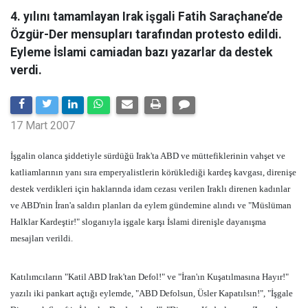
4. yılını tamamlayan Irak işgali Fatih Saraçhane’de
Özgür-Der mensupları tarafından protesto edildi.
Eyleme İslami camiadan bazı yazarlar da destek
verdi.
17 Mart 2007
İşgalin olanca şiddetiyle sürdüğü Irak'ta ABD ve müttefiklerinin vahşet ve
katliamlarının yanı sıra emperyalistlerin körüklediği kardeş kavgası, direnişe
destek verdikleri için haklarında idam cezası verilen Iraklı direnen kadınlar
ve ABD'nin İran'a saldırı planları da eylem gündemine alındı ve "Müslüman
Halklar Kardeştir!" sloganıyla işgale karşı İslami direnişle dayanışma
mesajları verildi.
Katılımcıların "Katil ABD Irak'tan Defol!" ve "İran'ın Kuşatılmasına Hayır!"
yazılı iki pankart açtığı eylemde, "ABD Defolsun, Üsler Kapatılsın!", "İşgale