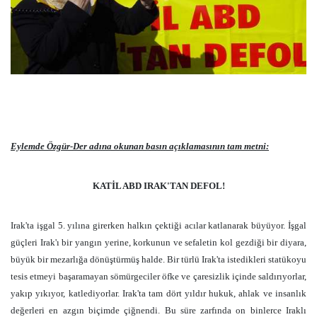
Eylemde Özgür-Der adına okunan basın açıklamasının tam metni:
KATİL ABD IRAK'TAN DEFOL!
Irak'ta işgal 5. yılına girerken halkın çektiği acılar katlanarak büyüyor. İşgal
güçleri Irak'ı bir yangın yerine, korkunun ve sefaletin kol gezdiği bir diyara,
büyük bir mezarlığa dönüştürmüş halde. Bir türlü Irak'ta istedikleri statükoyu
tesis etmeyi başaramayan sömürgeciler öfke ve çaresizlik içinde saldırıyorlar,
yakıp yıkıyor, katlediyorlar. Irak'ta tam dört yıldır hukuk, ahlak ve insanlık
değerleri en azgın biçimde çiğnendi. Bu süre zarfında on binlerce Iraklı