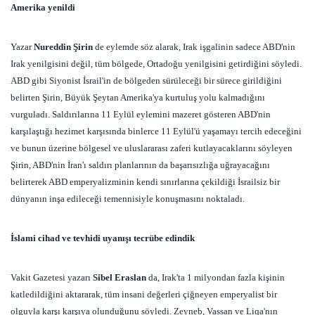
Amerika yenildi
Yazar
Nureddin Şirin
de eylemde söz alarak, Irak işgalinin sadece ABD'nin
Irak yenilgisini değil, tüm bölgede, Ortadoğu yenilgisini getirdiğini söyledi.
ABD gibi Siyonist İsrail'in de bölgeden sürüleceği bir sürece girildiğini
belirten Şirin, Büyük Şeytan Amerika'ya kurtuluş yolu kalmadığını
vurguladı. Saldırılarına 11 Eylül eylemini mazeret gösteren ABD'nin
karşılaştığı hezimet karşısında binlerce 11 Eylül'ü yaşamayı tercih edeceğini
ve bunun üzerine bölgesel ve uluslararası zaferi kutlayacaklarını söyleyen
Şirin, ABD'nin İran'ı saldırı planlarının da başarısızlığa uğrayacağını
belirterek ABD emperyalizminin kendi sınırlarına çekildiği İsrailsiz bir
dünyanın inşa edileceği temennisiyle konuşmasını noktaladı.
İslami cihad ve tevhidi uyanışı tecrübe edindik
Vakit Gazetesi yazarı
Sibel Eraslan
da, Irak'ta 1 milyondan fazla kişinin
katledildiğini aktararak, tüm insani değerleri çiğneyen emperyalist bir
olguyla karşı karşıya olunduğunu söyledi. Zeyneb, Vassan ve Liqa'nın