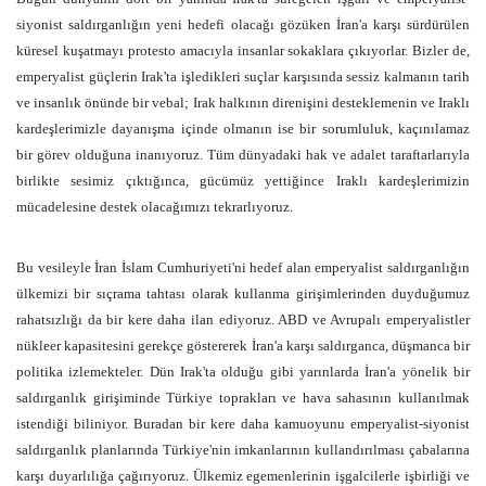
siyonist saldırganlığın yeni hedefi olacağı gözüken İran'a karşı sürdürülen
küresel kuşatmayı protesto amacıyla insanlar sokaklara çıkıyorlar. Bizler de,
emperyalist güçlerin Irak'ta işledikleri suçlar karşısında sessiz kalmanın tarih
ve insanlık önünde bir vebal; Irak halkının direnişini desteklemenin ve Iraklı
kardeşlerimizle dayanışma içinde olmanın ise bir sorumluluk, kaçınılamaz
bir görev olduğuna inanıyoruz. Tüm dünyadaki hak ve adalet taraftarlarıyla
birlikte sesimiz çıktığınca, gücümüz yettiğince Iraklı kardeşlerimizin
mücadelesine destek olacağımızı tekrarlıyoruz.
Bu vesileyle İran İslam Cumhuriyeti'ni hedef alan emperyalist saldırganlığın
ülkemizi bir sıçrama tahtası olarak kullanma girişimlerinden duyduğumuz
rahatsızlığı da bir kere daha ilan ediyoruz. ABD ve Avrupalı emperyalistler
nükleer kapasitesini gerekçe göstererek İran'a karşı saldırganca, düşmanca bir
politika izlemekteler. Dün Irak'ta olduğu gibi yarınlarda İran'a yönelik bir
saldırganlık girişiminde Türkiye toprakları ve hava sahasının kullanılmak
istendiği biliniyor. Buradan bir kere daha kamuoyunu emperyalist-siyonist
saldırganlık planlarında Türkiye'nin imkanlarının kullandırılması çabalarına
karşı duyarlılığa çağırıyoruz. Ülkemiz egemenlerinin işgalcilerle işbirliği ve