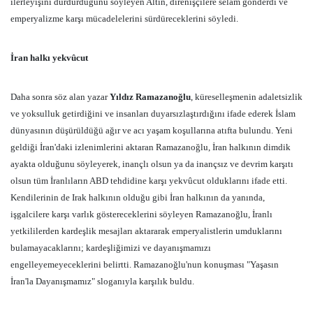
ilerleyişini durdurduğunu söyleyen Altın, direnişçilere selam gönderdi ve
emperyalizme karşı mücadelelerini sürdüreceklerini söyledi.
İran halkı yekvûcut
Daha sonra söz alan yazar
Yıldız Ramazanoğlu
, küreselleşmenin adaletsizlik
ve yoksulluk getirdiğini ve insanları duyarsızlaştırdığını ifade ederek İslam
dünyasının düşürüldüğü ağır ve acı yaşam koşullarına atıfta bulundu. Yeni
geldiği İran'daki izlenimlerini aktaran Ramazanoğlu, İran halkının dimdik
ayakta olduğunu söyleyerek, inançlı olsun ya da inançsız ve devrim karşıtı
olsun tüm İranlıların ABD tehdidine karşı yekvûcut olduklarını ifade etti.
Kendilerinin de Irak halkının olduğu gibi İran halkının da yanında,
işgalcilere karşı varlık göstereceklerini söyleyen Ramazanoğlu, İranlı
yetkililerden kardeşlik mesajları aktararak emperyalistlerin umduklarını
bulamayacaklarını; kardeşliğimizi ve dayanışmamızı
engelleyemeyeceklerini belirtti. Ramazanoğlu'nun konuşması "Yaşasın
İran'la Dayanışmamız" sloganıyla karşılık buldu.