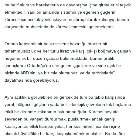
muhalif akım ve hareketlerin de dayanışma içine girmelerini teşvik
etmektedir. Yani bir anlamda sistemin ve egemen güçlerin
küreselleşmesi tek yönlü işleyen bir süreç olarak kalmayıp bunun
karşısında muhalefetin de küreselleşmesini getirmektedir.
Ortada kapsamlı bir baskı sistemi hazırlığı, otoriter bir
tahammülsüzlük ve her türlü itiraz ve karşı çıkışı boğmaya çalışan
hegemonik bir düzen çabası bulunmaktadır. Bunun pratik
sonuçlarını Ortadoğu'da süregelen işgallerde ve yine açık bir
biçimde ABD'nin "ya bizimle olursunuz, ya da teröristlerle"
dayatmasında görebiliyoruz.
Aynı açıklıkla görülebilen bir gerçek de tüm bu tablo karşısında
yerel, bölgesel güçlerin yada belli ideolojik çevrelerin tek başlarına
etkili bir direnme imkanının bulunmadığıdır. Küresel boyutta
seyreden bu vahşeti durdurmak, püskürtmek ancak geniş
koalisyonlar, etkili kampanyalar, her kesimden insanları içine
alacak büyüklükte bir karşı koyuşla mümkün olabilir. Bu da tüm