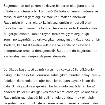
Başörtüsünün acil çözüm bekleyen bir sorun olduğunu ısrarla
gündemde tutmakla birlikte, başörtüsünün anlamını, değerini ve
mesajını olması gerektiği biçimde korumak da önemlidir.
Rabbimizin bir emri olarak kulluk vazifemizin bir gereği olan
başörtüsü aynı zamanda bir iffet, tevazu ve sadelik sembolüdür.
Bu gerçek atlanıp, konu bireysel tercih ve giyim özgürlüğü
zeminine taşındığında ortaya çıkan sonuç insanı özgürleştiren bir
ibadetin, kapitalist tüketim kültürüne ve kapitalist bireyciliğe
entegrasyon aracına dönüşmesidir. Bu durum da başörtüsünün
içeriksizleşmesi, değersizleşmesi demektir.
Bu ülkede başörtüsü zulmü karşısında çokça eğilip bükülenler
olduğu gibi, başörtüsü onuruna sahip çıkan, bundan dolayı büyük
fedakarlıklara katlanan, ağır bedeller ödeyen sayısız insan da
oldu. Şimdi yapılması gereken bu fedakarlıkları, ödenen bu ağır
bedelleri kalıcı bir kimliğe; kesintisiz bir mücadeleye ve öncelikle
Rabbimizin razı olacağı bir salih amele dönüştürmek olmalıdır.
Başörtüsüne özgürlük işte bu süreçle ve bu süreçte mümkündür.