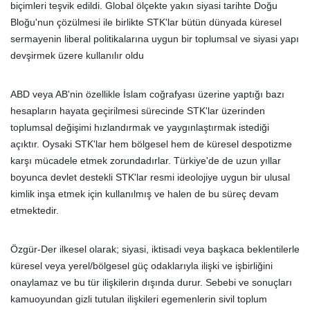
biçimleri teşvik edildi. Global ölçekte yakın siyasi tarihte Doğu
Bloğu'nun çözülmesi ile birlikte STK'lar bütün dünyada küresel
sermayenin liberal politikalarına uygun bir toplumsal ve siyasi yapı
devşirmek üzere kullanılır oldu
ABD veya AB'nin özellikle İslam coğrafyası üzerine yaptığı bazı
hesapların hayata geçirilmesi sürecinde STK'lar üzerinden
toplumsal değişimi hızlandırmak ve yaygınlaştırmak istediği
açıktır. Oysaki STK'lar hem bölgesel hem de küresel despotizme
karşı mücadele etmek zorundadırlar. Türkiye'de de uzun yıllar
boyunca devlet destekli STK'lar resmi ideolojiye uygun bir ulusal
kimlik inşa etmek için kullanılmış ve halen de bu süreç devam
etmektedir.
Özgür-Der ilkesel olarak; siyasi, iktisadi veya başkaca beklentilerle
küresel veya yerel/bölgesel güç odaklarıyla ilişki ve işbirliğini
onaylamaz ve bu tür ilişkilerin dışında durur. Sebebi ve sonuçları
kamuoyundan gizli tutulan ilişkileri egemenlerin sivil toplum