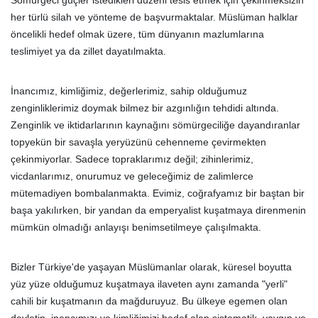
Sömürgeci güçler istedikleri düzeni tesis etmek için çekinmeksizin
her türlü silah ve yönteme de başvurmaktalar. Müslüman halklar
öncelikli hedef olmak üzere, tüm dünyanın mazlumlarına
teslimiyet ya da zillet dayatılmakta.
İnancımız, kimliğimiz, değerlerimiz, sahip olduğumuz
zenginliklerimiz doymak bilmez bir azgınlığın tehdidi altında.
Zenginlik ve iktidarlarının kaynağını sömürgeciliğe dayandıranlar
topyekün bir savaşla yeryüzünü cehenneme çevirmekten
çekinmiyorlar. Sadece topraklarımız değil; zihinlerimiz,
vicdanlarımız, onurumuz ve geleceğimiz de zalimlerce
mütemadiyen bombalanmakta. Evimiz, coğrafyamız bir baştan bir
başa yakılırken, bir yandan da emperyalist kuşatmaya direnmenin
mümkün olmadığı anlayışı benimsetilmeye çalışılmakta.
Bizler Türkiye'de yaşayan Müslümanlar olarak, küresel boyutta
yüz yüze olduğumuz kuşatmaya ilaveten aynı zamanda "yerli"
cahili bir kuşatmanın da mağduruyuz. Bu ülkeye egemen olan