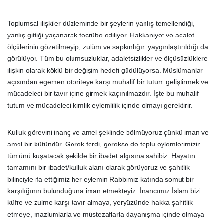
Toplumsal ilişkiler düzleminde bir şeylerin yanlış temellendiği,
yanlış gittiği yaşanarak tecrübe ediliyor. Hakkaniyet ve adalet
ölçülerinin gözetilmeyip, zulüm ve sapkınlığın yaygınlaştırıldığı da
görülüyor. Tüm bu olumsuzluklar, adaletsizlikler ve ölçüsüzlüklere
ilişkin olarak köklü bir değişim hedefi güdülüyorsa, Müslümanlar
açısından egemen otoriteye karşı muhalif bir tutum geliştirmek ve
mücadeleci bir tavır içine girmek kaçınılmazdır. İşte bu muhalif
tutum ve mücadeleci kimlik eylemlilik içinde olmayı gerektirir.
Kulluk görevini inanç ve amel şeklinde bölmüyoruz çünkü iman ve
amel bir bütündür. Gerek ferdi, gerekse de toplu eylemlerimizin
tümünü kuşatacak şekilde bir ibadet algısına sahibiz. Hayatın
tamamını bir ibadet/kulluk alanı olarak görüyoruz ve şahitlik
bilinciyle ifa ettiğimiz her eylemin Rabbimiz katında somut bir
karşılığının bulunduğuna iman etmekteyiz. İnancımız İslam bizi
küfre ve zulme karşı tavır almaya, yeryüzünde hakka şahitlik
etmeye, mazlumlarla ve müstezaflarla dayanışma içinde olmaya