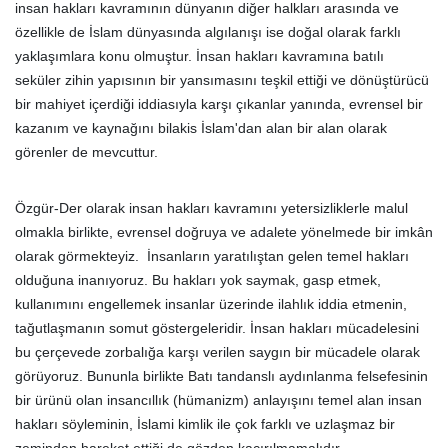
insan hakları kavramının dünyanın diğer halkları arasında ve
özellikle de İslam dünyasında algılanışı ise doğal olarak farklı
yaklaşımlara konu olmuştur. İnsan hakları kavramına batılı
seküler zihin yapısının bir yansımasını teşkil ettiği ve dönüştürücü
bir mahiyet içerdiği iddiasıyla karşı çıkanlar yanında, evrensel bir
kazanım ve kaynağını bilakis İslam'dan alan bir alan olarak
görenler de mevcuttur.
Özgür-Der olarak insan hakları kavramını yetersizliklerle malul
olmakla birlikte, evrensel doğruya ve adalete yönelmede bir imkân
olarak görmekteyiz. İnsanların yaratılıştan gelen temel hakları
olduğuna inanıyoruz. Bu hakları yok saymak, gasp etmek,
kullanımını engellemek insanlar üzerinde ilahlık iddia etmenin,
tağutlaşmanın somut göstergeleridir. İnsan hakları mücadelesini
bu çerçevede zorbalığa karşı verilen saygın bir mücadele olarak
görüyoruz. Bununla birlikte Batı tandanslı aydınlanma felsefesinin
bir ürünü olan insancıllık (hümanizm) anlayışını temel alan insan
hakları söyleminin, İslami kimlik ile çok farklı ve uzlaşmaz bir