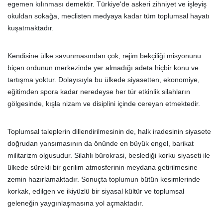
egemen kılınması demektir. Türkiye'de askeri zihniyet ve işleyiş
okuldan sokağa, meclisten medyaya kadar tüm toplumsal hayatı
kuşatmaktadır.
Kendisine ülke savunmasından çok, rejim bekçiliği misyonunu
biçen ordunun merkezinde yer almadığı adeta hiçbir konu ve
tartışma yoktur. Dolayısıyla bu ülkede siyasetten, ekonomiye,
eğitimden spora kadar neredeyse her tür etkinlik silahların
gölgesinde, kışla nizam ve disiplini içinde cereyan etmektedir.
Toplumsal taleplerin dillendirilmesinin de, halk iradesinin siyasete
doğrudan yansımasının da önünde en büyük engel, barikat
militarizm olgusudur. Silahlı bürokrasi, beslediği korku siyaseti ile
ülkede sürekli bir gerilim atmosferinin meydana getirilmesine
zemin hazırlamaktadır. Sonuçta toplumun bütün kesimlerinde
korkak, edilgen ve ikiyüzlü bir siyasal kültür ve toplumsal
geleneğin yaygınlaşmasına yol açmaktadır.