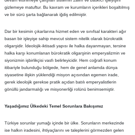
devam ettirilmeye çalışılan sistemin zalim ve baskıcı işleyişini
gizlemeye matuftur. Bu kavram ve kurumların içerikleri boşaltılmış
ve bir sürü şarta bağlanarak iğdiş edilmiştir.
Dar bir kesimin çıkarlarına hizmet eden ve sınıfsal karakteri ağır
basan bir işleyişe sahip mevcut sistem nitelik olarak bürokratik
oligarşidir. İdeolojik-iktisadi yapısı ile halka dayanmayan, tersine
halka karşı konumlanan bürokratik oligarşinin emperyalizmin ve
siyonizmin işbirlikçisi vasfı belirleyicidir. Hem coğrafi konum
itibariyle bulunduğu bölgede, hem de genel anlamda dünya
siyasetine ilişkin yüklendiği misyon açısından egemen irade,
gerek ideolojik gerekse pratik açıdan batılı emperyalistlerin
gönüllü jandarmalığı ve misyonerliği rolünü benimsemiştir.
Yaşadığımız Ülkedeki Temel Sorunlara Bakışımız
Türkiye sorunlar yumağı içinde bir ülke. Sorunların merkezinde
ise halkın iradesini, ihtiyaçlarını ve taleplerini görmezden gelen