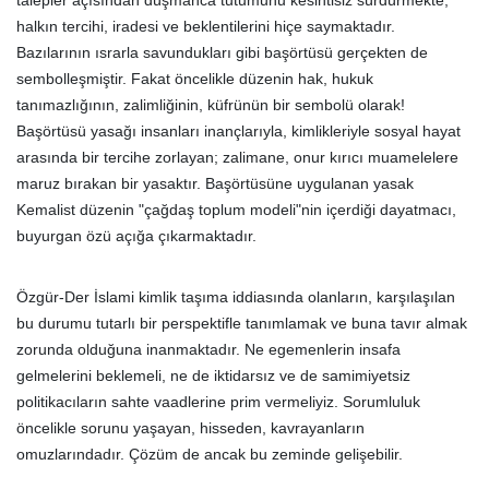
talepler açısından düşmanca tutumunu kesintisiz sürdürmekte;
halkın tercihi, iradesi ve beklentilerini hiçe saymaktadır.
Bazılarının ısrarla savundukları gibi başörtüsü gerçekten de
sembolleşmiştir. Fakat öncelikle düzenin hak, hukuk
tanımazlığının, zalimliğinin, küfrünün bir sembolü olarak!
Başörtüsü yasağı insanları inançlarıyla, kimlikleriyle sosyal hayat
arasında bir tercihe zorlayan; zalimane, onur kırıcı muamelelere
maruz bırakan bir yasaktır. Başörtüsüne uygulanan yasak
Kemalist düzenin "çağdaş toplum modeli"nin içerdiği dayatmacı,
buyurgan özü açığa çıkarmaktadır.
Özgür-Der İslami kimlik taşıma iddiasında olanların, karşılaşılan
bu durumu tutarlı bir perspektifle tanımlamak ve buna tavır almak
zorunda olduğuna inanmaktadır. Ne egemenlerin insafa
gelmelerini beklemeli, ne de iktidarsız ve de samimiyetsiz
politikacıların sahte vaadlerine prim vermeliyiz. Sorumluluk
öncelikle sorunu yaşayan, hisseden, kavrayanların
omuzlarındadır. Çözüm de ancak bu zeminde gelişebilir.