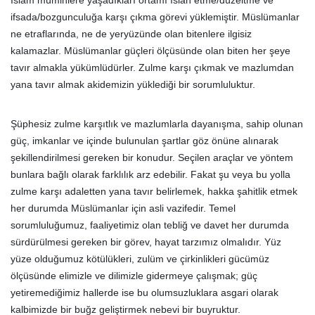
İslam müminlere yaşadıkları ortamı ıslah etme/düzeltme ve
ifsada/bozgunculuğa karşı çıkma görevi yüklemiştir. Müslümanlar
ne etraflarında, ne de yeryüzünde olan bitenlere ilgisiz
kalamazlar. Müslümanlar güçleri ölçüsünde olan biten her şeye
tavır almakla yükümlüdürler. Zulme karşı çıkmak ve mazlumdan
yana tavır almak akidemizin yüklediği bir sorumluluktur.
Şüphesiz zulme karşıtlık ve mazlumlarla dayanışma, sahip olunan
güç, imkanlar ve içinde bulunulan şartlar göz önüne alınarak
şekillendirilmesi gereken bir konudur. Seçilen araçlar ve yöntem
bunlara bağlı olarak farklılık arz edebilir. Fakat şu veya bu yolla
zulme karşı adaletten yana tavır belirlemek, hakka şahitlik etmek
her durumda Müslümanlar için asli vazifedir. Temel
sorumluluğumuz, faaliyetimiz olan tebliğ ve davet her durumda
sürdürülmesi gereken bir görev, hayat tarzımız olmalıdır. Yüz
yüze olduğumuz kötülükleri, zulüm ve çirkinlikleri gücümüz
ölçüsünde elimizle ve dilimizle gidermeye çalışmak; güç
yetiremediğimiz hallerde ise bu olumsuzluklara asgari olarak
kalbimizde bir buğz geliştirmek nebevi bir buyruktur.