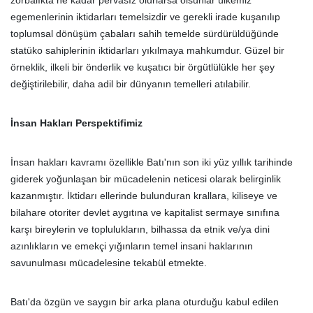
zorbalıkta ne kadar pervasız olurlarsa olsunlar ülkemiz
egemenlerinin iktidarları temelsizdir ve gerekli irade kuşanılıp
toplumsal dönüşüm çabaları sahih temelde sürdürüldüğünde
statüko sahiplerinin iktidarları yıkılmaya mahkumdur. Güzel bir
örneklik, ilkeli bir önderlik ve kuşatıcı bir örgütlülükle her şey
değiştirilebilir, daha adil bir dünyanın temelleri atılabilir.
İnsan Hakları Perspektifimiz
İnsan hakları kavramı özellikle Batı'nın son iki yüz yıllık tarihinde
giderek yoğunlaşan bir mücadelenin neticesi olarak belirginlik
kazanmıştır. İktidarı ellerinde bulunduran krallara, kiliseye ve
bilahare otoriter devlet aygıtına ve kapitalist sermaye sınıfına
karşı bireylerin ve toplulukların, bilhassa da etnik ve/ya dini
azınlıkların ve emekçi yığınların temel insani haklarının
savunulması mücadelesine tekabül etmekte.
Batı'da özgün ve saygın bir arka plana oturduğu kabul edilen