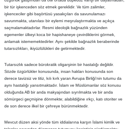
özgürlük gaspından da öte ortada düpedüz vahşi bir dayatmadan,
bir tür işkenceden söz etmek gereklidir. Ve tüm zalimler,
işkenceciler gibi başörtüsü yasakçıları da savunulamazı
savunmakta, utanılası bir eylemi meşrulaştırmakta ve açıkça
saçmalamaktadırlar. Resmi ideolojik bağnazlık yüzünden
egemenler ülkeyi koca bir hapishaneye çevirdiklerini görmek,
anlamak istememektedirler. Aynı şekilde bağnazlık beraberinde
tutarsızlıkları, ikiyüzlülükleri de getirmektedir.
Tutarsızlık sadece bürokratik oligarşinin bir hastalığı değildir.
Sözde özgürlükler konusunda, insan hakları konusunda son
derece tavizsiz ve titiz, kılı kırk yaran Avrupa Birliği'nin tutumu da
aynı hastalığı yansıtmaktadır. İslam ve Müslümanlar söz konusu
olduğunda AB bir anda makyajından sıyrılmakta ve bir anda
sömürgeci geçmişine dönmekte; alabildiğine ırkçı, katı otoriter ve
de son derece ilkel bir çehreye bürünmektedir.
Mevcut düzen aksi yönde tüm iddialarına karşın İslami kimlik ve