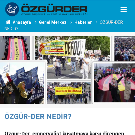
Anasayfa
Genel Merkez
Haberler
ÖZGÜR-DER
NEDİR?
ÖZGÜR-DER NEDİR?
Özgür-Der, emperyalist kuşatmaya karşı direngen