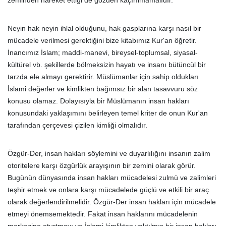
zeminden hareket ettiği de gözden kaçırılmamalıdır.
Neyin hak neyin ihlal olduğunu, hak gasplarına karşı nasıl bir
mücadele verilmesi gerektiğini bize kitabımız Kur'an öğretir.
İnancımız İslam; maddi-manevi, bireysel-toplumsal, siyasal-
kültürel vb. şekillerde bölmeksizin hayatı ve insanı bütüncül bir
tarzda ele almayı gerektirir. Müslümanlar için sahip oldukları
İslami değerler ve kimlikten bağımsız bir alan tasavvuru söz
konusu olamaz. Dolayısıyla bir Müslümanın insan hakları
konusundaki yaklaşımını belirleyen temel kriter de onun Kur'an
tarafından çerçevesi çizilen kimliği olmalıdır.
Özgür-Der, insan hakları söylemini ve duyarlılığını insanın zalim
otoritelere karşı özgürlük arayışının bir zemini olarak görür.
Bugünün dünyasında insan hakları mücadelesi zulmü ve zalimleri
teşhir etmek ve onlara karşı mücadelede güçlü ve etkili bir araç
olarak değerlendirilmelidir. Özgür-Der insan hakları için mücadele
etmeyi önemsemektedir. Fakat insan haklarını mücadelenin