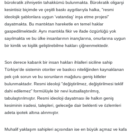
bürokratik zihniyetin tahakkümü bulunmakta. Bürokratik oligarşi
kesintisiz biçimde ve çeşitli baskı aygıtlarıyla halka, "resmi
ideolojik şablonlara uygun 'vatandaş' inşa etme projesi"
dayatmakta. Bu mantıktan hareketle en temel haklar
gaspedilmektedir. Aynı mantıkla fikir ve ifade özgürlüğü yok
sayılmakta ve bu ülke insanlarının inançlarına, onurlarına uygun
bir kimlik ve kişilik geliştirebilme hakları çiğnenmektedir.
Son derece kabarık bir insan hakları ihlalleri siciline sahip
Türkiye'de sistemin otoriter ve baskıcı niteliğinden kaynaklanan
pek çok sorun ve bu sorunların mağduru geniş kitleler
bulunmaktadır. Resmi ideoloji "değiştirilmez, değiştirilmesi teklif
dahi edilemez" formülüyle bir nevi kutsallaştırılmış,
tabulaştırılmıştır. Resmi ideoloji dayatması ile halkın geniş
kesiminin iradesi, talepleri, geleceğe dair beklenti ve özlemleri
adeta ipotek altına alınmıştır.
Muhalif yaklaşım sahipleri açısından ise en büyük açmaz ve kafa