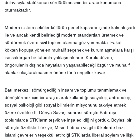
dolayısıyla statükonun sürdürülmesinin bir aracı konumuna
oturmaktadır.
Modern sistem seküler kültürün genel kapsamı içinde kalmak şartı
ile ve ancak kendi belirlediği modern standartları üretmek ve
sürdürmek üzere sivil toplum alanına göz yummakta. Fakat
kökten kopuşa yönelen muhalif seçenek ve kurumlaşmalara karşı
ise saldırgan bir tutumla yaklaşmaktadır. Kurulu düzen,
öngörülenin dışında hayatların yaşanabileceği özgür ve muhalif
alanlar oluşturulmasının önüne türlü engeller koyar.
Batı merkezli sömürgeciliğin insanı ve toplumu tanımlamak ve
dönüştürmek için bir araç olarak kullandığı sosyoloji, antropoloji,
sosyal psikoloji gibi sosyal bilimlerin misyonunu takviye etmek
üzere özellikle II. Dünya Savaşı sonrası süreçte Batı-dışı
toplumlarda STK'ların teşvik ve inşa edildiğini gördük. Böylesi bir
süreçte özellikle Türkiye, Mısır, Lübnan vs gibi ülkelerde bazı
İslami çevrelerin teşekkül ettirdiği STK'larda liberal söylem ve ilişki