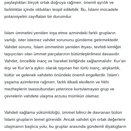
paylaştıkları birçok ortak doğruya rağmen, önemli ayrılık ve
farklılıklar içinde oldukları tespit edilebilir. Bu, İslami mücadele
potansiyelini zayıflatan bir durumdur.
İslam ümmetini yeniden inşa etme azmindeki farklı grupların
varlığı, ister istemez vahdet sorununu gündeme getirmektedir.
Vahdet sorunu, İslam ümmetinin yeniden ihyası, tevhidi kimliğin
taşıyıcıları olan ümmet parçalarının bütünleştirilmesi davasıdır.
Vahdet, öncelikle inanç ve hareket birliğinde sağlanmalıdır. Kur'an
dışı ve Kur'an'a aykırı olarak taşınan her türlü inanç, alışkanlık,
kültür ve gelenek vahdetin önündeki önemli engellerdir. İslam'ı
yaşama azimlerine rağmen, farklı itikadi ekollerin ve fıkhi
mezheplerin taassubundan yeterince kurtulamayan grup ve
çevrelerin vahdete ulaşma arzusu mümkün olamaz.
Vahdeti sağlama yükümlülüğü, ümmet bilinci ile davranan bütün
İslami grupların temel görevidir. Ancak vahdet için ortak değerlere
ulaşmanın başlıca yolu, bu gruplar arasında gündemli diyalogların