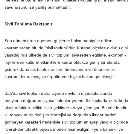
merkezine oturtmayı ve İslami kimlikten yalıtılmış bir insan hakları
savunusunu ise yanlış bulmaktadır.
Sivil Topluma Bakışımız
Son dönemlerde egemen güçlerce bolca manipüle edilen
kavramlardan biri de "sivil toplum"dur. Küresel ölçekte olduğu gibi
yaşadığımız ülkede de sivil toplum; siyasetten eğitime, ekonomik
ilişkilerden kültürel etkinliklere kadar oldukça geniş bir alanda
giderek daha sık telafuz edilen, önemsenen ve önerilen bir
kavram, bir anlayış ve örgütlenme biçimi haline getirilmiştir.
Batı'da sivil toplum daha ziyade devletin dışındaki alanda
bireylerin doğrudan siyasal talepler yerine, özel çıkarları etrafında
oluşturdukları birliktelikler şeklinde ortaya çıkmıştır. Bu yüzdendir
ki, topyekün bir değişim stratejisi ve doğrudan iktidar hedefi
gütmeyen karakteri nedeniyle sivil toplum anlayışı yaygın biçimde
liberal-demokratik piyasa modernleşmeciliğinin yeni bir şekli ve