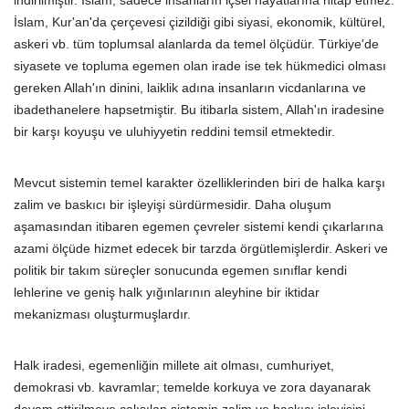
indirilmiştir. İslam, sadece insanların içsel hayatlarına hitap etmez.
İslam, Kur'an'da çerçevesi çizildiği gibi siyasi, ekonomik, kültürel,
askeri vb. tüm toplumsal alanlarda da temel ölçüdür. Türkiye'de
siyasete ve topluma egemen olan irade ise tek hükmedici olması
gereken Allah'ın dinini, laiklik adına insanların vicdanlarına ve
ibadethanelere hapsetmiştir. Bu itibarla sistem, Allah'ın iradesine
bir karşı koyuşu ve uluhiyyetin reddini temsil etmektedir.
Mevcut sistemin temel karakter özelliklerinden biri de halka karşı
zalim ve baskıcı bir işleyişi sürdürmesidir. Daha oluşum
aşamasından itibaren egemen çevreler sistemi kendi çıkarlarına
azami ölçüde hizmet edecek bir tarzda örgütlemişlerdir. Askeri ve
politik bir takım süreçler sonucunda egemen sınıflar kendi
lehlerine ve geniş halk yığınlarının aleyhine bir iktidar
mekanizması oluşturmuşlardır.
Halk iradesi, egemenliğin millete ait olması, cumhuriyet,
demokrasi vb. kavramlar; temelde korkuya ve zora dayanarak