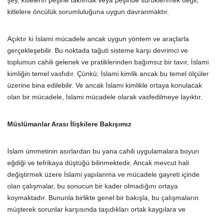
şey, kitlelerin peşine takılmak veya peşinde sürüklenmek değil,
kitlelere öncülük sorumluluğuna uygun davranmaktır.
Açıktır ki İslami mücadele ancak uygun yöntem ve araçlarla
gerçekleşebilir. Bu noktada tağuti sisteme karşı devrimci ve
toplumun cahili gelenek ve pratiklerinden bağımsız bir tavır, İslami
kimliğin temel vasfıdır. Çünkü; İslami kimlik ancak bu temel ölçüler
üzerine bina edilebilir. Ve ancak İslami kimlikle ortaya konulacak
olan bir mücadele, İslami mücadele olarak vasfedilmeye layıktır.
Müslümanlar Arası İlişkilere Bakışımız
İslam ümmetinin asırlardan bu yana cahili uygulamalara boyun
eğdiği ve tefrikaya düştüğü bilinmektedir. Ancak mevcut hali
değiştirmek üzere İslami yapılanma ve mücadele gayreti içinde
olan çalışmalar, bu sonucun bir kader olmadığını ortaya
koymaktadır. Bununla birlikte genel bir bakışla, bu çalışmaların
müşterek sorunlar karşısında taşıdıkları ortak kaygılara ve