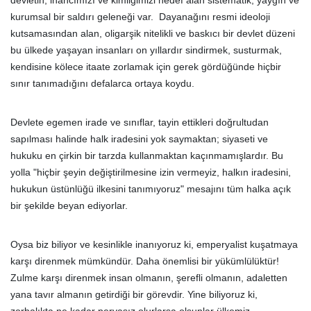
devletin, inancımızı ve kimliğimizi hedef alan sistematik, yaygın ve
kurumsal bir saldırı geleneği var. Dayanağını resmi ideoloji
kutsamasından alan, oligarşik nitelikli ve baskıcı bir devlet düzeni
bu ülkede yaşayan insanları on yıllardır sindirmek, susturmak,
kendisine kölece itaate zorlamak için gerek gördüğünde hiçbir
sınır tanımadığını defalarca ortaya koydu.
Devlete egemen irade ve sınıflar, tayin ettikleri doğrultudan
sapılması halinde halk iradesini yok saymaktan; siyaseti ve
hukuku en çirkin bir tarzda kullanmaktan kaçınmamışlardır. Bu
yolla "hiçbir şeyin değiştirilmesine izin vermeyiz, halkın iradesini,
hukukun üstünlüğü ilkesini tanımıyoruz" mesajını tüm halka açık
bir şekilde beyan ediyorlar.
Oysa biz biliyor ve kesinlikle inanıyoruz ki, emperyalist kuşatmaya
karşı direnmek mümkündür. Daha önemlisi bir yükümlülüktür!
Zulme karşı direnmek insan olmanın, şerefli olmanın, adaletten
yana tavır almanın getirdiği bir görevdir. Yine biliyoruz ki,