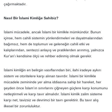
çağırmaktadır.
Nasıl Bir İslami Kimliğe Sahibiz?
İslami mücadele, ancak İslami bir kimlikle mümkündür. Bunun
içinse, hem cahili sistemin yönlendirmeleri ve dayatmalarından
bağımsız, hem de toplumun ve geleneğin cahili etki ve
kalıplarından, sentezci anlayış ve pratiklerden arınmış, yalnızca
Kur'an'ı kendisine ölçü ve rehber edinmiş olmak gerekir.
İslami kimliğin en belirgin vasıflarından biri, ilahi iradeye aykırı
sistem ve otoritelere karşı alınan tavırdır. İslami bir kimlikle
mücadele zemininde yer alma iddiasına sahip bir hareket, her
şeyden önce İslam'ın sınırlarını çiğneyen güçlere karşı konumunu
netleştirmeli ve karşı tavır almalıdır. İslami kimlik zalim sisteme
karşı net, tavizsiz ve devrimci bir tavrı gerektirir. Bu tavır alış
ilkesel bir zorunluluktur.