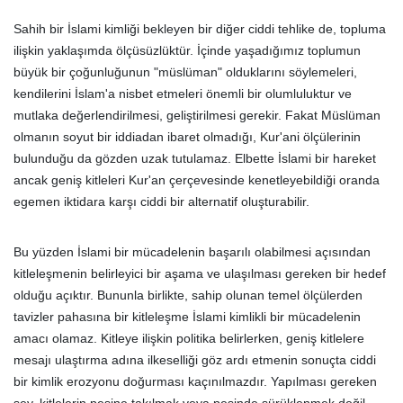
Sahih bir İslami kimliği bekleyen bir diğer ciddi tehlike de, topluma
ilişkin yaklaşımda ölçüsüzlüktür. İçinde yaşadığımız toplumun
büyük bir çoğunluğunun "müslüman" olduklarını söylemeleri,
kendilerini İslam'a nisbet etmeleri önemli bir olumluluktur ve
mutlaka değerlendirilmesi, geliştirilmesi gerekir. Fakat Müslüman
olmanın soyut bir iddiadan ibaret olmadığı, Kur'ani ölçülerinin
bulunduğu da gözden uzak tutulamaz. Elbette İslami bir hareket
ancak geniş kitleleri Kur'an çerçevesinde kenetleyebildiği oranda
egemen iktidara karşı ciddi bir alternatif oluşturabilir.
Bu yüzden İslami bir mücadelenin başarılı olabilmesi açısından
kitleleşmenin belirleyici bir aşama ve ulaşılması gereken bir hedef
olduğu açıktır. Bununla birlikte, sahip olunan temel ölçülerden
tavizler pahasına bir kitleleşme İslami kimlikli bir mücadelenin
amacı olamaz. Kitleye ilişkin politika belirlerken, geniş kitlelere
mesajı ulaştırma adına ilkeselliği göz ardı etmenin sonuçta ciddi
bir kimlik erozyonu doğurması kaçınılmazdır. Yapılması gereken