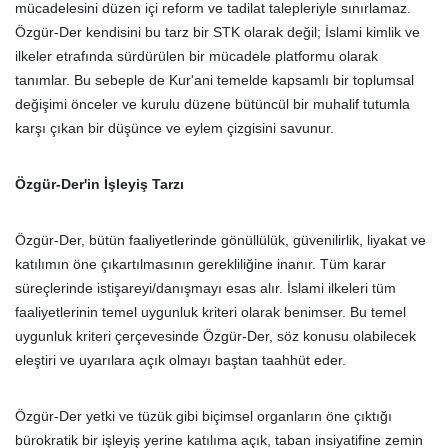
mücadelesini düzen içi reform ve tadilat talepleriyle sınırlamaz.
Özgür-Der kendisini bu tarz bir STK olarak değil; İslami kimlik ve
ilkeler etrafında sürdürülen bir mücadele platformu olarak
tanımlar. Bu sebeple de Kur'ani temelde kapsamlı bir toplumsal
değişimi önceler ve kurulu düzene bütüncül bir muhalif tutumla
karşı çıkan bir düşünce ve eylem çizgisini savunur.
Özgür-Der'in İşleyiş Tarzı
Özgür-Der, bütün faaliyetlerinde gönüllülük, güvenilirlik, liyakat ve
katılımın öne çıkartılmasının gerekliliğine inanır. Tüm karar
süreçlerinde istişareyi/danışmayı esas alır. İslami ilkeleri tüm
faaliyetlerinin temel uygunluk kriteri olarak benimser. Bu temel
uygunluk kriteri çerçevesinde Özgür-Der, söz konusu olabilecek
eleştiri ve uyarılara açık olmayı baştan taahhüt eder.
Özgür-Der yetki ve tüzük gibi biçimsel organların öne çıktığı
bürokratik bir işleyiş yerine katılıma açık, taban insiyatifine zemin