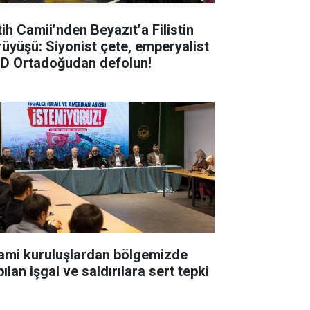
tih Camii’nden Beyazıt’a Filistin
rüyüşü: Siyonist çete, emperyalist
D Ortadoğudan defolun!
lami kuruluşlardan bölgemizde
ılan işgal ve saldırılara sert tepki