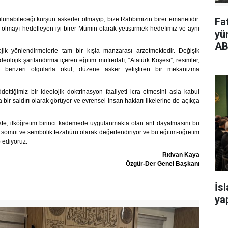
bulunabileceği kurşun askerler olmayıp, bize Rabbimizin birer emanetidir.
Fa
ul olmayı hedefleyen iyi birer Mümin olarak yetiştirmek hedefimiz ve aynı
yü
AB
ojik yönlendirmelerle tam bir kışla manzarası arzetmektedir. Değişik
lojik şartlandırma içeren eğitim müfredatı; “Atatürk Köşesi”, resimler,
ve benzeri olgularla okul, düzene asker yetiştiren bir mekanizma
ettiğimiz bir ideolojik doktrinasyon faaliyeti icra etmesini asla kabul
bir saldırı olarak görüyor ve evrensel insan hakları ilkelerine de açıkça
.
ikte, ilköğretim birinci kademede uygulanmakta olan ant dayatmasını bu
en somut ve sembolik tezahürü olarak değerlendiriyor ve bu eğitim-öğretim
 ediyoruz.
Rıdvan Kaya
Özgür-Der Genel Başkanı
İs
yap