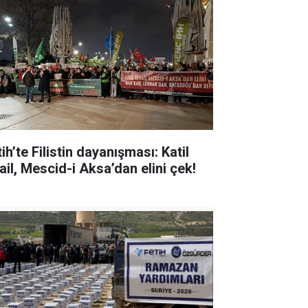
ih’te Filistin dayanışması: Katil
ail, Mescid-i Aksa’dan elini çek!