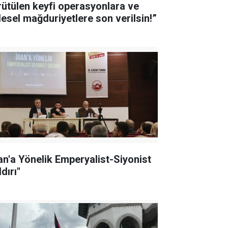
rütülen keyfi operasyonlara ve
tlesel mağduriyetlere son verilsin!”
ran'a Yönelik Emperyalist-Siyonist
dırı"