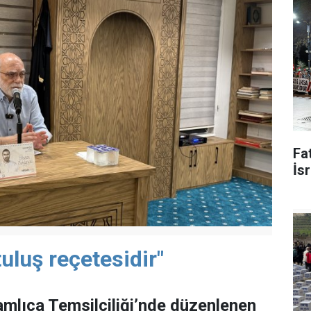
Fat
İsr
uluş reçetesidir"
mlıca Temsilciliği’nde düzenlenen