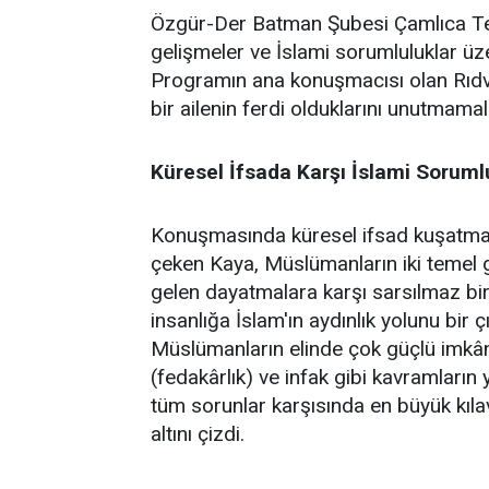
Özgür-Der Batman Şubesi Çamlıca Temsi
gelişmeler ve İslami sorumluluklar üz
Programın ana konuşmacısı olan Rıdv
bir ailenin ferdi olduklarını unutmamalar
Küresel İfsada Karşı İslami Soruml
Konuşmasında küresel ifsad kuşatmasın
çeken Kaya, Müslümanların iki temel gö
gelen dayatmalara karşı sarsılmaz bir 
insanlığa İslam'ın aydınlık yolunu bir 
Müslümanların elinde çok güçlü imkânl
(fedakârlık) ve infak gibi kavramların 
tüm sorunlar karşısında en büyük kıl
altını çizdi.