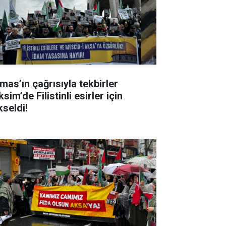
mas’ın çağrısıyla tekbirler
sim’de Filistinli esirler için
kseldi!