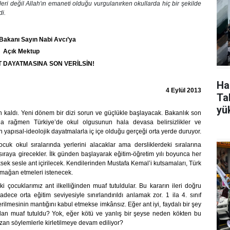
leri değil Allah'ın emaneti olduğu vurgulanırken okullarda hiç bir şekilde
i.
m Bakanı Sayın Nabi Avcı’ya
Açık Mektup
 DAYATMASINA SON VERİLSİN!
Ha
4 Eylül 2013
Tak
yü
n kaldı. Yeni dönem bir dizi sorun ve güçlükle başlayacak. Bakanlık son
na rağmen Türkiye’de okul olgusunun hala devasa belirsizlikler ve
n yapısal-ideolojik dayatmalarla iç içe olduğu gerçeği orta yerde duruyor.
cuk okul sıralarında yerlerini alacaklar ama dersliklerdeki sıralarına
raya girecekler. İlk günden başlayarak eğitim-öğretim yılı boyunca her
ksek sesle ant içirilecek. Kendilerinden Mustafa Kemal’i kutsamaları, Türk
armağan etmeleri istenecek.
ki çocuklarımız ant ilkelliğinden muaf tutuldular. Bu kararın ileri doğru
ce orta eğitim seviyesiyle sınırlandırıldı anlamak zor. 1 ila 4. sınıf
lmesinin mantığını kabul etmekse imkânsız. Eğer ant iyi, faydalı bir şey
undan muaf tutuldu? Yok, eğer kötü ve yanlış bir şeyse neden kökten bu
şizan söylemlerle kirletilmeye devam ediliyor?