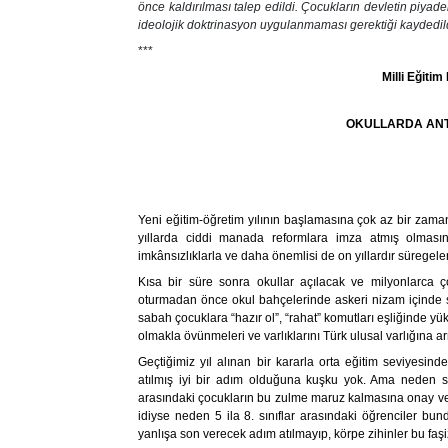
önce kaldırılması talep edildi. Çocukların devletin piyade
ideolojik doktrinasyon uygulanmaması gerektiği kaydedild
***
Milli Eğiti
OKULLARDA ANT
Yeni eğitim-öğretim yılının başlamasına çok az bir zama
yıllarda ciddi manada reformlara imza atmış olması
imkânsızlıklarla ve daha önemlisi de on yıllardır süregele
Kısa bir süre sonra okullar açılacak ve milyonlarca ço
oturmadan önce okul bahçelerinde askeri nizam içinde sı
sabah çocuklara “hazır ol”, “rahat” komutları eşliğinde yü
olmakla övünmeleri ve varlıklarını Türk ulusal varlığına 
Geçtiğimiz yıl alınan bir kararla orta eğitim seviyesinde
atılmış iyi bir adım olduğuna kuşku yok. Ama neden sade
arasındaki çocukların bu zulme maruz kalmasına onay veri
idiyse neden 5 ila 8. sınıflar arasındaki öğrenciler b
yanlışa son verecek adım atılmayıp, körpe zihinler bu fa