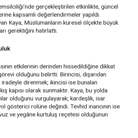
lciliği’nde gerçekleştirilen etkinlikte, güncel
erine kapsamlı değerlendirmeler yapıldı.
an Kaya, Müslümanların küresel ölçekte büyük
ı gerektiğini hatırlattı.
uluk
ın etkilerinin derinden hissedildiğine dikkat
revi olduğunu belirtti: Birincisi, dışarıdan
iradeyle direnmek; ikincisi ise bunalan
çıkış kapısı olarak sunmaktır. Kaya, bu yolda
ar olduğunu vurgulayarak; kardeşlik, isar
yol gösterici rolüne değindi. Tevhid inancının ise
avuz ve yegâne kurtuluş reçetesi olduğunun