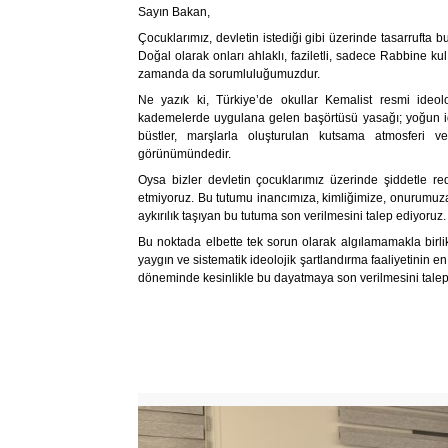
Sayın Bakan,
Çocuklarımız, devletin istediği gibi üzerinde tasarrufta 
Doğal olarak onları ahlaklı, faziletli, sadece Rabbine k
zamanda da sorumluluğumuzdur.
Ne yazık ki, Türkiye’de okullar Kemalist resmi ideol
kademelerde uygulana gelen başörtüsü yasağı; yoğun ideo
büstler, marşlarla oluşturulan kutsama atmosferi 
görünümündedir.
Oysa bizler devletin çocuklarımız üzerinde şiddetle redd
etmiyoruz. Bu tutumu inancımıza, kimliğimize, onurumuza 
aykırılık taşıyan bu tutuma son verilmesini talep ediyoruz
Bu noktada elbette tek sorun olarak algılamamakla birl
yaygın ve sistematik ideolojik şartlandırma faaliyetinin 
döneminde kesinlikle bu dayatmaya son verilmesini talep