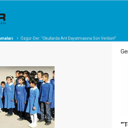
amaları
Özgür-Der: "Okullarda Ant Dayatmasına Son Verilsin!"
Ge
“‘